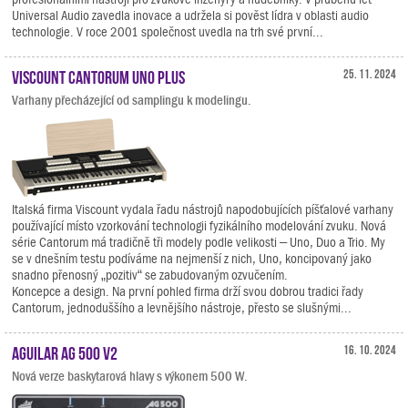
Universal Audio zavedla inovace a udržela si pověst lídra v oblasti audio
technologie. V roce 2001 společnost uvedla na trh své první...
Viscount Cantorum Uno Plus
25. 11. 2024
Varhany přecházející od samplingu k modelingu.
Italská firma Viscount vydala řadu nástrojů napodobujících píšťalové varhany
používající místo vzorkování technologii fyzikálního modelování zvuku. Nová
série Cantorum má tradičně tři modely podle velikosti – Uno, Duo a Trio. My
se v dnešním testu podíváme na nejmenší z nich, Uno, koncipovaný jako
snadno přenosný „pozitiv“ se zabudovaným ozvučením.
Koncepce a design. Na první pohled firma drží svou dobrou tradici řady
Cantorum, jednoduššího a levnějšího nástroje, přesto se slušnými...
Aguilar AG 500 V2
16. 10. 2024
Nová verze baskytarová hlavy s výkonem 500 W.