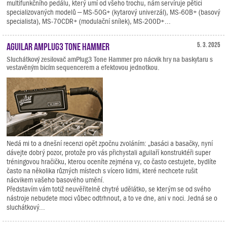
multifunkčního pedálu, který umí od všeho trochu, nám servíruje pětici
specializovaných modelů – MS-50G+ (kytarový univerzál), MS-60B+ (basový
specialista), MS-70CDR+ (modulační snílek), MS-200D+...
Aguilar amPlug3 Tone Hammer
5. 3. 2025
Sluchátkový zesilovač amPlug3 Tone Hammer pro nácvik hry na baskytaru s
vestavěným bicím sequencerem a efektovou jednotkou.
Nedá mi to a dnešní recenzi opět zpočnu zvoláním: „basáci a basačky, nyní
dávejte dobrý pozor, protože pro vás přichystali aguilaří konstruktéři super
tréningovou hračičku, kterou oceníte zejména vy, co často cestujete, bydlíte
často na několika různých místech s vícero lidmi, které nechcete rušit
nácvikem vašeho basového umění.
Představím vám totiž neuvěřitelně chytré udělátko, se kterým se od svého
nástroje nebudete moci vůbec odtrhnout, a to ve dne, ani v noci. Jedná se o
sluchátkový...