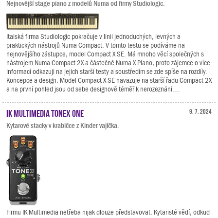
Nejnovější stage piano z modelů Numa od firmy Studiologic.
Italská firma Studiologic pokračuje v linii jednoduchých, levných a
praktických nástrojů Numa Compact. V tomto testu se podíváme na
nejnovějšího zástupce, model Compact X SE. Má mnoho věcí společných s
nástrojem Numa Compact 2X a částečně Numa X Piano, proto zájemce o více
informací odkazuji na jejich starší testy a soustředím se zde spíše na rozdíly.
Koncepce a design. Model Compact X SE navazuje na starší řadu Compact 2X
a na první pohled jsou od sebe designově téměř k nerozeznání....
IK Multimedia TONEX ONE
9. 7. 2024
Kytarové stacky v krabičce z Kinder vajíčka.
Firmu IK Multimedia netřeba nijak dlouze představovat. Kytaristé vědí, odkud