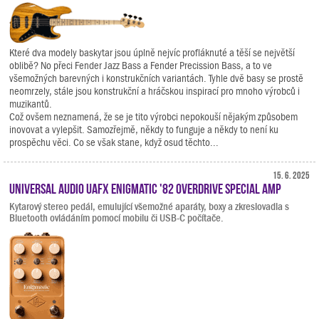
Které dva modely baskytar jsou úplně nejvíc profláknuté a těší se největší
oblibě? No přeci Fender Jazz Bass a Fender Precission Bass, a to ve
všemožných barevných i konstrukčních variantách. Tyhle dvě basy se prostě
neomrzely, stále jsou konstrukční a hráčskou inspirací pro mnoho výrobců i
muzikantů.
Což ovšem neznamená, že se je tito výrobci nepokouší nějakým způsobem
inovovat a vylepšit. Samozřejmě, někdy to funguje a někdy to není ku
prospěchu věci. Co se však stane, když osud těchto...
15. 6. 2025
Universal Audio UAFX Enigmatic '82 Overdrive Special Amp
Kytarový stereo pedál, emulující všemožné aparáty, boxy a zkreslovadla s
Bluetooth ovládáním pomocí mobilu či USB-C počítače.