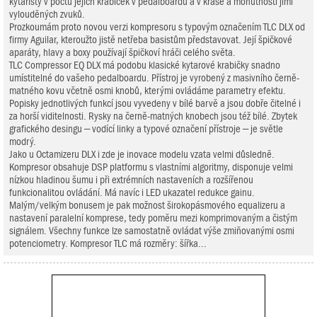
kytaristy v počtu jejich krabiček v pedalboardu a v kráse a mohutnosti jimi
vylouděných zvuků.
Prozkoumám proto novou verzi kompresoru s typovým označením TLC DLX od
firmy Aguilar, kteroužto jistě netřeba basistům představovat. Její špičkové
aparáty, hlavy a boxy používají špičkoví hráči celého světa.
TLC Compressor EQ DLX má podobu klasické kytarové krabičky snadno
umístitelné do vašeho pedalboardu. Přístroj je vyrobený z masivního černě-
matného kovu včetně osmi knobů, kterými ovládáme parametry efektu.
Popisky jednotlivých funkcí jsou vyvedeny v bílé barvě a jsou dobře čitelné i
za horší viditelnosti. Rysky na černě-matných knobech jsou též bílé. Zbytek
grafického desingu – vodící linky a typové označení přístroje – je světle
modrý.
Jako u Octamizeru DLX i zde je inovace modelu vzata velmi důsledně.
Kompresor obsahuje DSP platformu s vlastními algoritmy, disponuje velmi
nízkou hladinou šumu i při extrémních nastaveních a rozšířenou
funkcionalitou ovládání. Má navíc i LED ukazatel redukce gainu.
Malým/velkým bonusem je pak možnost širokopásmového equalizeru a
nastavení paralelní komprese, tedy poměru mezi komprimovaným a čistým
signálem. Všechny funkce lze samostatně ovládat výše zmiňovanými osmi
potenciometry. Kompresor TLC má rozměry: šířka...