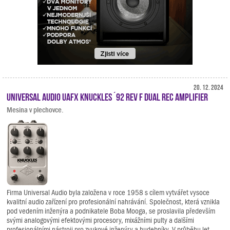
20. 12. 2024
Universal Audio UAFX Knuckles ´92 Rev F Dual Rec Amplifier
Mesina v plechovce.
Firma Universal Audio byla založena v roce 1958 s cílem vytvářet vysoce
kvalitní audio zařízení pro profesionální nahrávání. Společnost, která vznikla
pod vedením inženýra a podnikatele Boba Mooga, se proslavila především
svými analogovými efektovými procesory, mixážními pulty a dalšími
profesionálními nástroji pro zvukové inženýry a hudebníky. V průběhu let