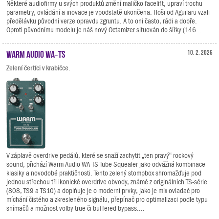
Některé audiofirmy u svých produktů změní maličko facelift, upraví trochu
parametry, ovládání a inovace je vpodstatě ukončena. Hoši od Aguilaru vzali
předělávku původní verze opravdu zgruntu. A to oni často, rádi a dobře.
Oproti původnímu modelu je náš nový Octamizer situován do šířky (146...
Warm Audio WA‑TS
10. 2. 2026
Zelení čertíci v krabičce.
V záplavě overdrive pedálů, které se snaží zachytit „ten pravý“ rockový
sound, přichází Warm Audio WA-TS Tube Squealer jako odvážná kombinace
klasiky a novodobé praktičnosti. Tento zelený stompbox shromažďuje pod
jednou střechou tři ikonické overdrive obvody, známé z originálních TS-série
(808, TS9 a TS10) a doplňuje je o moderní prvky, jako je mix ovladač pro
míchání čistého a zkresleného signálu, přepínač pro optimalizaci podle typu
snímačů a možnost volby true či buffered bypass....