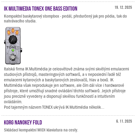
IK Multimedia TONEX ONE Bass Edition
19. 12. 2025
Kompaktní baskytarový stompbox - pedál, předurčený jak pro pódia, tak do
nahrávacího studia.
Italská firma IK Multimédia je celosvětově známa svými skvělými emulacemi
studiových přístrojů, masteringových softwarů, a v neposlední řadě též
emulacemi kytarových a baskytarových zesilovačů, hlav a boxů. IK
Multimédia však neprodukuje jen software, ale čím dál více i hardwarové
přístroje, které umožňují snadné ovládání těchto softwarů. Jejich přístroje
jsou precizně vyvedeny a disponují skvělou funkčností a intuitivním
ovládáním.
Pod tajemným názvem TONEX ukrývá IK Multimédia několik...
KORG nanoKEY Fold
6. 11. 2025
Skládací kompaktní MIDI klaviatura na cesty.