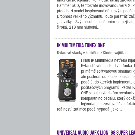
amerického Aguilaru, konkrétně baskytarovou h
Hammer 500, tentokráte inovovanou verzi 2, kt
předchozí model inspirovaná efektovým pedál
Drobnost velikého významu. Touto parafrází zač
„hlavičky“. Svým osobním měřením jsem zjistil,
široká, 218 mm hluboká...
IK Multimedia TONEX ONE
Kytarové stacky v krabičce z Kinder vajíčka.
Firmu IK Multimedia netřeba nija
Kytaristé vědí, odkud vítr fouká. 
primárně softwarovou simulaci k
ale poslední dobou se pouští i n
pedálů, do kterých implementuje 
počítačových programů. Pedál I
ONE slibuje kytaristům revoluci
kompaktního pedálu, který doká
legendárních zesilovačů a efektů
reálností, zatímco pedál vypadá, jako...
Universal Audio UAFX Lion '68 Super Le