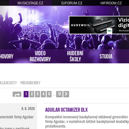
MUSICSTAGE.CZ
DJFORUM.CZ
HIFIROOM.CZ
VIDEO
HUDEBNÍ
HOVORY
STUDIA
ROZHOVORY
ŠKOLY
 KLÁVESISTY
PRO BUBENÍKY
1
2
3
4
5
12
Stránka
1
z
12
Další
…
8. 6. 2026
Aguilar Octamizer DLX
merické firmy Aguilar
Kompaktní inovovaný baskytarový oktávový generátor
firmy Aguilar, v rozměrech běžné baskytarové krabičky
pedalboardu.
ako jsem v nedávné