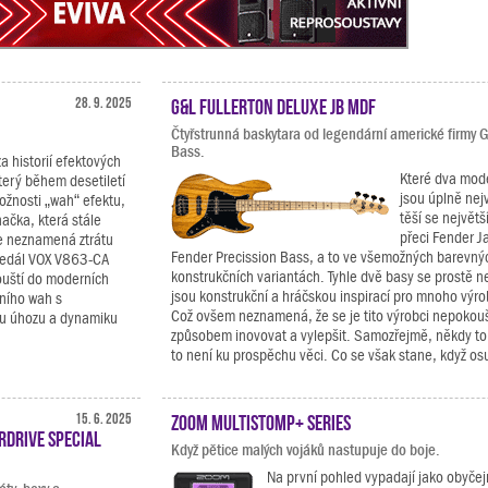
28. 9. 2025
G&L Fullerton Deluxe JB MDF
Čtyřstrunná baskytara od legendární americké firmy 
Bass.
za historií efektových
Které dva mod
terý během desetiletí
jsou úplně nej
ožnosti „wah“ efektu,
těší se největš
načka, která stále
přeci Fender J
e neznamená ztrátu
Fender Precission Bass, a to ve všemožných barevnýc
pedál VOX V863-CA
konstrukčních variantách. Tyhle dvě basy se prostě n
ouští do moderních
jsou konstrukční a hráčskou inspirací pro mnoho výro
čního wah s
Což ovšem neznamená, že se je tito výrobci nepokou
ílu úhozu a dynamiku
způsobem inovovat a vylepšit. Samozřejmě, někdy to
to není ku prospěchu věci. Co se však stane, když osu
15. 6. 2025
Zoom MultiStomp+ Series
rdrive Special
Když pětice malých vojáků nastupuje do boje.
Na první pohled vypadají jako obyčejn