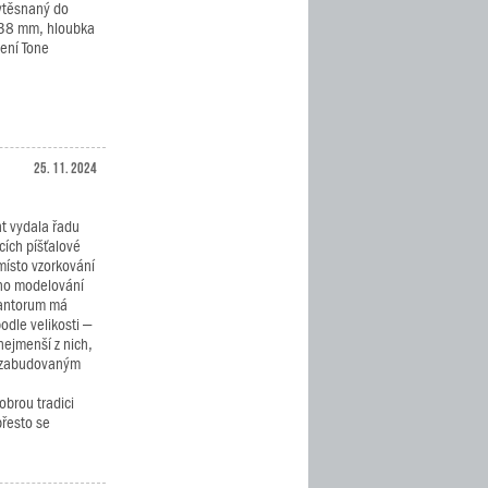
vtěsnaný do
– 38 mm, hloubka
ení Tone
25. 11. 2024
nt vydala řadu
cích píšťalové
místo vzorkování
ího modelování
Cantorum má
odle velikosti –
nejmenší z nich,
e zabudovaným
obrou tradici
přesto se