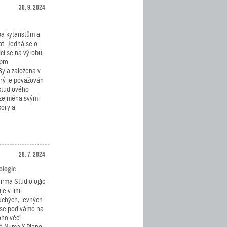
30. 9. 2024
ba kytaristům a
t. Jedná se o
cí se na výrobu
pro
Byla založena v
rý je považován
studiového
 zejména svými
sory a
28. 7. 2024
ologic.
firma Studiologic
e v linii
chých, levných
 se podíváme na
ho věcí