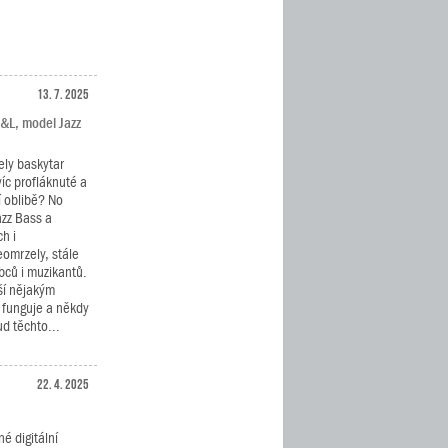
13. 7. 2025
G&L, model Jazz
ely baskytar
víc profláknuté a
í oblibě? No
azz Bass a
h i
eomrzely, stále
bců i muzikantů.
ší nějakým
 funguje a někdy
d těchto...
22. 4. 2025
é digitální