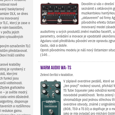
Dovolím si vás v dnešní 
testoval nově
seznámit s oktávovým 
vaný baskytarový
muzikantskou hantýrko
tamizer DLX, se dnes
„oktaverem“ od firmy Ag
 na inovovaný
původního efektu Octam
r TLC, který je zase o
inovovaný model zásadně
že nám basistům,
audiofirmy u svých produktů změní maličko facelift, u
v počtu jejich
parametry, ovládání a inovace je vpodstatě ukončena
jimi vylouděných
Aguilaru vzali předělávku původní verze opravdu zgrun
často, rádi a dobře.
ypovým označením TLC
Oproti původnímu modelu je náš nový Octamizer situo
asistům představovat.
(146...
ičkoví hráči celého
arové krabičky
Warm Audio WA‑TS
troj je vyrobený z
obů, kterými
Zelení čertíci v krabičce.
h funkcí jsou
V záplavě overdrive pedálů, které se 
orší viditelnosti.
„ten pravý“ rockový sound, přichází
 Zbytek grafického
TS Tube Squealer jako odvážná komb
je – je světle modrý.
novodobé praktičnosti. Tento zelený
vzata velmi důsledně.
shromažďuje pod jednou střechou tři
algoritmy, disponuje
overdrive obvody, známé z originální
staveních a rozšířenou
(808, TS9 a TS10) a doplňuje je o m
l redukce gainu.
jako je mix ovladač pro míchání čist