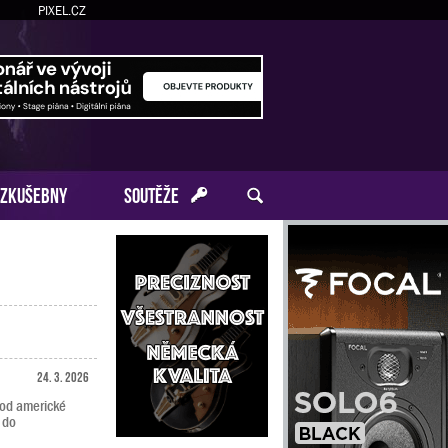
PIXEL.CZ
ZKUŠEBNY
SOUTĚŽE
24. 3. 2026
 od americké
 do