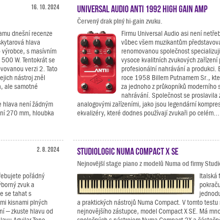
16. 10. 2024
Universal Audio ANTI 1992 High Gain Amp
Červený drak plný hi-gain zvuku.
amu dnešní recenze
Firmu Universal Audio asi není netře
kytarová hlava
vůbec všem muzikantům představova
 výrobce, s masívním
renomovanou společnost specializují
500 W. Tentokrát se
vysoce kvalitních zvukových zařízení 
vovanou verzi 2. Tato
profesionální nahrávání a produkci. 
jejich nástroj zněl
roce 1958 Billem Putnamem Sr., kte
h, ale samotné
za jednoho z průkopníků moderního 
nahrávání. Společnost se proslavila
e hlava není žádným
analogovými zařízeními, jako jsou legendární kompre
činí 270 mm, hloubka
ekvalizéry, které dodnes používají zvukaři po celém...
2. 8. 2024
Studiologic Numa Compact X SE
Nejnovější stage piano z modelů Numa od firmy Studi
řebujete pořádný
Italská 
ýborný zvuk a
pokračuj
e se tahat s
jednodu
mi kisnami plných
a praktických nástrojů Numa Compact. V tomto testu
ní – zkuste hlavu od
nejnovějšího zástupce, model Compact X SE. Má mno