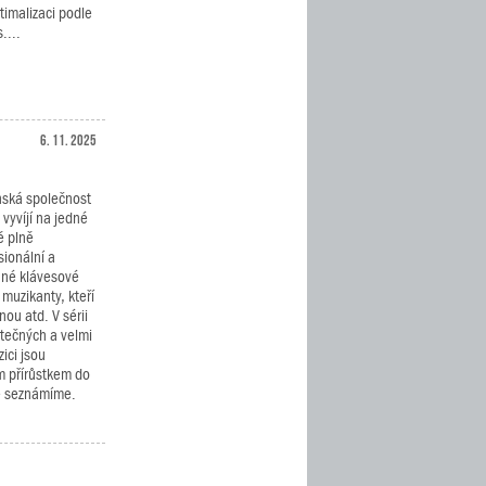
timalizaci podle
....
6. 11. 2025
ská společnost
vyvíjí na jedné
ě plně
sionální a
né klávesové
 muzikanty, kteří
nou atd. V sérii
tečných a velmi
ici jsou
 přírůstkem do
že seznámíme.