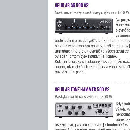
Aguilar AG 500 V2
Nová verze baskytarová hlavy s výkonem 500 W.
Na progr
bude bas
slavného
výkonem 
bude jednat o model „AG“, konkrétně o jeho ino
hlava je vytvořena pro basisty, kteří chtějí, aby 
transparentně a prokresleně ve všech detailec
ovládání přitom bylo intuitivní a účinné.
Subtilní krabička s nadupaným zvukem. Že naš
obrem, ukazují všechny její míry a váha: šířka 
pak 220 mm (bez...
Aguilar Tone Hammer 500 V2
Baskytarová hlava s výkonem 500 W.
Když pot
výkon, v
nehodlát
obrovský
těžkých traf, pak pro vás mám jednoduché řeše