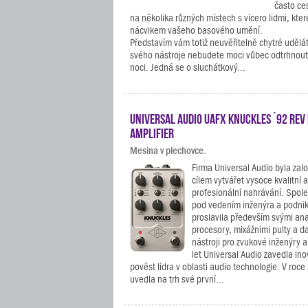
často ces
na několika různých místech s vícero lidmi, kter
nácvikem vašeho basového umění.
Představím vám totiž neuvěřitelně chytré udělá
svého nástroje nebudete moci vůbec odtrhnout, 
noci. Jedná se o sluchátkový...
Universal Audio UAFX Knuckles ´92 Rev 
Amplifier
Mesina v plechovce.
Firma Universal Audio byla zal
cílem vytvářet vysoce kvalitní a
profesionální nahrávání. Spole
pod vedením inženýra a podni
proslavila především svými an
procesory, mixážními pulty a d
nástroji pro zvukové inženýry 
let Universal Audio zavedla ino
pověst lídra v oblasti audio technologie. V roc
uvedla na trh své první...