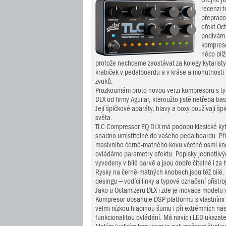
recenzi 
přepraco
efekt Oc
podívám
kompreso
něco blí
protože nechceme zaostávat za kolegy kytaristy 
krabiček v pedalboardu a v kráse a mohutnosti 
zvuků.
Prozkoumám proto novou verzi kompresoru s t
DLX od firmy Aguilar, kteroužto jistě netřeba b
Její špičkové aparáty, hlavy a boxy používají šp
světa.
TLC Compressor EQ DLX má podobu klasické kyt
snadno umístitelné do vašeho pedalboardu. Přís
masivního černě-matného kovu včetně osmi kn
ovládáme parametry efektu. Popisky jednotlivýc
vyvedeny v bílé barvě a jsou dobře čitelné i za h
Rysky na černě-matných knobech jsou též bílé.
desingu – vodící linky a typové označení přístro
Jako u Octamizeru DLX i zde je inovace modelu 
Kompresor obsahuje DSP platformu s vlastními 
velmi nízkou hladinou šumu i při extrémních na
funkcionalitou ovládání. Má navíc i LED ukazate