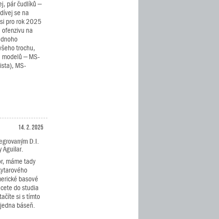
j, pár čudlíků –
dívej se na
si pro rok 2025
u ofenzivu na
jednoho
všeho trochu,
ch modelů – MS-
ista), MS-
14. 2. 2025
tegrovaným D.I.
 Aguilar.
or, máme tady
kytarového
erické basové
hcete do studia
ačíte si s tímto
 jedna báseň.