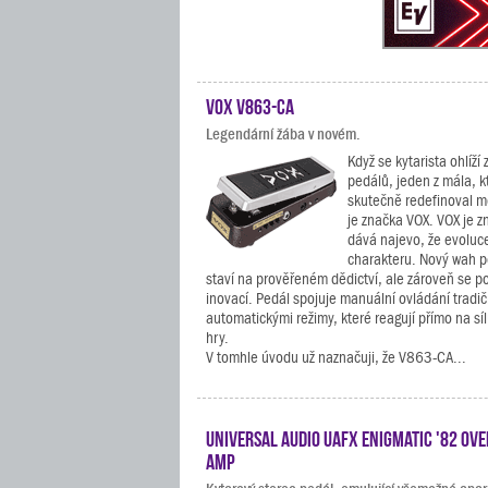
VOX V863-CA
Legendární žába v novém.
Když se kytarista ohlíží 
pedálů, jeden z mála, k
skutečně redefinoval m
je značka VOX. VOX je z
dává najevo, že evoluc
charakteru. Nový wah 
staví na prověřeném dědictví, ale zároveň se p
inovací. Pedál spojuje manuální ovládání tradi
automatickými režimy, které reagují přímo na s
hry.
V tomhle úvodu už naznačuji, že V863-CA...
Universal Audio UAFX Enigmatic '82 Ove
Amp