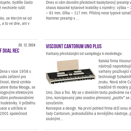
tujete, bydlíte často
Dnes si vám dovolím představit baskytarový preamp 
é nechcete rušit
chasis klasické kytarové krabičky s rozměry: výška 
– 91 mm, šířka – 117 mm. Přístroj nese typové označ
tko, se kterým se od
Hammer preamp v....
a to ve dne, ani v
20. 12. 2024
Viscount Cantorum Uno Plus
F Dual Rec
Varhany přecházející od samplingu k modelingu.
Italská firma Viscou
nástrojů napodobují
ožena v roce 1958 s
varhany používající 
udio zařízení pro
technologii fyzikáln
čnost, která vznikla
zvuku. Nová série 
katele Boba Mooga, se
tradičně tři modely p
alogovými efektovými
Uno, Duo a Trio. My se v dnešním testu podíváme na 
alšími profesionálními
Uno, koncipovaný jako snadno přenosný „pozitiv“ s
a hudebníky. V průběhu
ozvučením.
vace a udržela si
Koncepce a design. Na první pohled firma drží svou d
e 2001 společnost
řady Cantorum, jednoduššího a levnějšího nástroje, 
slušnými...