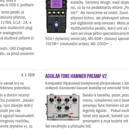
ty, boxy a
krabičky. Skromný design, malý disple
ilu či USB-C počítače.
nic, co by na pedalboardu křičelo „Po
i tento pedál, je
mě!“. Ale nenechme se zmást. Zoom 
diovými přístroji,
připravil tichou, ale překvapivě silno
1176N, či LA - 2A, a
poli digitálních amp simulací. Místo 
ukce studiových plug-
multifunkčního pedálu, který umí od 
ch analogových
nám servíruje pětici specializovaný
á studiová zařízení či
50G+ (kytarový univerzál), MS-60B+ (basový special
70CDR+ (modulační snílek), MS-200D+...
 testu. UAD Enigmatic
rátu, za jehož zrozením
5. 3. 2025
Aguilar Tone Hammer Preamp V2
o nácvik hry na
Kompaktní třípásmový baskytarový předzesilovač s in
fektovou jednotkou.
velikosti standardní basové krabičky od americké firmy
to a dnešní recenzi
Basáci a basačky, pozor, poz
čnu zvoláním: „basáci
novou, vylepšenou verzi bas
y, nyní dávejte dobrý
preampu Tone Hammer od am
rotože pro vás
legendy Aguilar... Pokud nec
li aguilaří konstruktéři
tahat celý aparát, bohatě vyst
éningovou hračičku,
preampem a zvuk budete mít
ceníte zejména vy, co
Tak neváhejte a přistupte blíž.