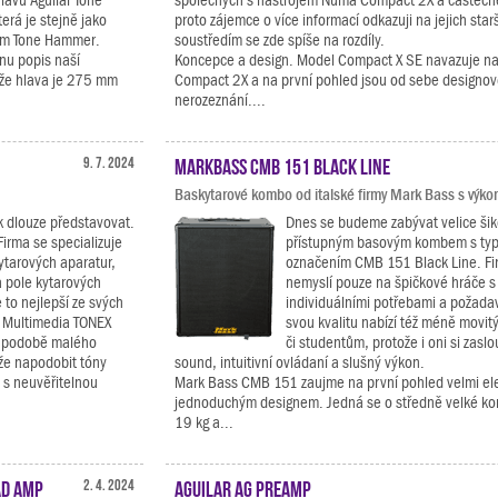
lavu Aguilar Tone
společných s nástrojem Numa Compact 2X a částečn
erá je stejně jako
proto zájemce o více informací odkazuji na jejich starš
em Tone Hammer.
soustředím se zde spíše na rozdíly.
nu popis naší
Koncepce a design. Model Compact X SE navazuje na 
 že hlava je 275 mm
Compact 2X a na první pohled jsou od sebe designov
nerozeznání....
9. 7. 2024
Markbass CMB 151 Black Line
Baskytarové kombo od italské firmy Mark Bass s výk
k dlouze představovat.
Dnes se budeme zabývat velice ši
Firma se specializuje
přístupným basovým kombem s ty
ytarových aparatur,
označením CMB 151 Black Line. F
a pole kytarových
nemyslí pouze na špičkové hráče s
to nejlepší ze svých
individuálními potřebami a požadav
K Multimedia TONEX
svou kvalitu nabízí též méně movi
 v podobě malého
či studentům, protože i oni si zaslou
že napodobit tóny
sound, intuitivní ovládaní a slušný výkon.
 s neuvěřitelnou
Mark Bass CMB 151 zaujme na první pohled velmi el
jednoduchým designem. Jedná se o středně velké ko
19 kg a...
ad Amp
2. 4. 2024
Aguilar AG Preamp