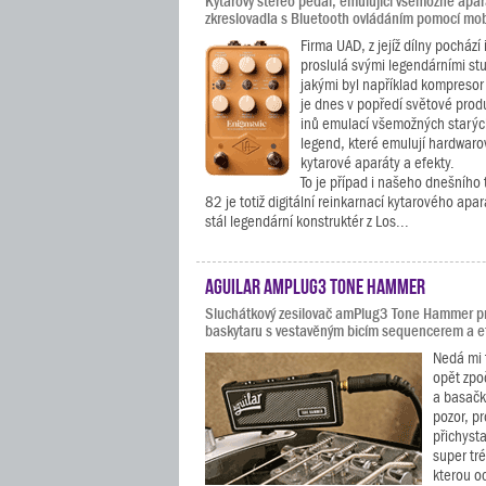
Kytarový stereo pedál, emulující všemožné apará
zkreslovadla s Bluetooth ovládáním pomocí mob
Firma UAD, z jejíž dílny pochází 
proslulá svými legendárními stu
jakými byl například kompresor 
je dnes v popředí světové prod
inů emulací všemožných starý
legend, které emulují hardwarov
kytarové aparáty a efekty.
To je případ i našeho dnešního
82 je totiž digitální reinkarnací kytarového apa
stál legendární konstruktér z Los...
Aguilar amPlug3 Tone Hammer
Sluchátkový zesilovač amPlug3 Tone Hammer pr
baskytaru s vestavěným bicím sequencerem a e
Nedá mi 
opět zpo
a basačk
pozor, p
přichysta
super tr
kterou o