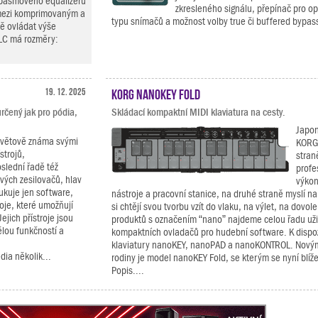
pásmového equalizeru
zkresleného signálu, přepínač pro op
 mezi komprimovaným a
typu snímačů a možnost volby true či buffered bypass
ě ovládat výše
LC má rozměry:
19. 12. 2025
KORG nanoKEY Fold
rčený jak pro pódia,
Skládací kompaktní MIDI klaviatura na cesty.
Japon
osvětově známa svými
KORG 
strojů,
stran
slední řadě též
profe
vých zesilovačů, hlav
výkon
ukuje jen software,
nástroje a pracovní stanice, na druhé straně myslí na
roje, které umožňují
si chtějí svou tvorbu vzít do vlaku, na výlet, na dovole
ejich přístroje jsou
produktů s označením “nano” najdeme celou řadu uži
ělou funkčností a
kompaktních ovladačů pro hudební software. K dispoz
klaviatury nanoKEY, nanoPAD a nanoKONTROL. Novým
ia několik...
rodiny je model nanoKEY Fold, se kterým se nyní blí
Popis....