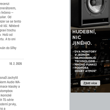
recenzi
generátorem,
u řečeno –
uilar. Od
izer se se tento
 liší. Některé
praví trochu
. Hoši od
tu. A to oni
ván do šířky
10. 2. 2026
snaží zachytit
 Warm Audio WA-
inace klasiky a
 stompbox
 ikonické
ch TS-série
oderní prvky,
ého a