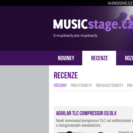
AUDIOZONE.CZ
S muzikanty pro muzikanty
NOVINKY
RECENZE
ROZ
Recenze
VŠECHNY
PRO KYTARISTY
PRO BASKYTARISTY
PRO
Aguilar TLC Compressor EQ DLX
Nově inovovaný kompresor TLC od světoznámé a
s integrovaným ekvalizérem.
Stejně j