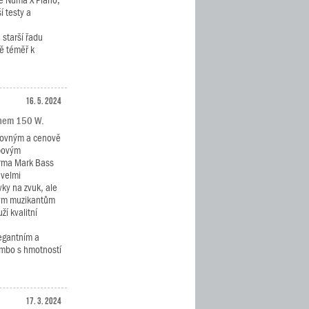
ě Numa X Piano,
í testy a
starší řadu
ě téměř k
16. 5. 2024
onem 150 W.
kovným a cenově
povým
irma Mark Bass
 velmi
ky na zvuk, ale
tým muzikantům
ží kvalitní
egantním a
mbo s hmotností
17. 3. 2024