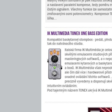
Malým/velkým bonusem je pak možnost široko
a nastavení paralelní komprese, tedy poměru
čistým signálem. Všechny funkce lze samostatn
zmiňovanými osmi potenciometry. Kompresor T
šířka...
IK Multimedia TONEX ONE Bass Edition
Kompaktní baskytarový stompbox - pedál, předu
tak do nahrávacího studia.
Italská firma IK Multimédia je cel
skvělými emulacemi studiových pří
masteringových softwarů, a v nepo
emulacemi kytarových a baskytaro
a boxů. IK Multimédia však neprod
ale čím dál více i hardwarové příst
snadné ovládání těchto softwarů. J
precizně vyvedeny a disponují skv
intuitivním ovládáním.
Pod tajemným názvem TONEX ukrývá IK Multiméd