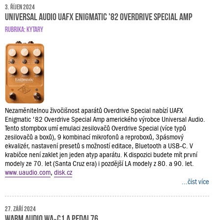
3. říjen 2024
Universal Audio UAFX Enigmatic '82 Overdrive Special Amp
RUBRIKA:
KYTARY
Nezaměnitelnou živočišnost aparátů Overdrive Special nabízí UAFX
Enigmatic '82 Overdrive Special Amp amerického výrobce Universal Audio.
Tento stompbox umí emulaci zesilovačů Overdrive Special (více typů
zesilovačů a boxů), 9 kombinací mikrofonů a reproboxů, 3pásmový
ekvalizér, nastavení presetů s možností editace, Bluetooth a USB‑C. V
krabičce není zaklet jen jeden atyp aparátu. K dispozici budete mít první
modely ze 70. let (Santa Cruz era) i pozdější LA modely z 80. a 90. let.
www.uaudio.com
,
disk.cz
...číst více
27. září 2024
Warm Audio WA‑C1 a Pedal76