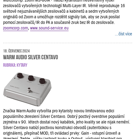
zesilovačů vytvořených technologií Multi-Layer IR. Věrně reprodukuje 16
světově nejuznávanějších zesilovačů a kabinetů a sedm vytvořených
originálů od Zoom a umožňuje rozdělit signály tak, aby se zvuk posílal
pomocí zesilovačů/IR do PA a současně zvuk bez IR do zesilovače.
zoomcorp.com
,
www.sound-service.eu
...číst více
18. červenec 2024
Warm Audio Silver Centavo
RUBRIKA:
KYTARY
Značka Warm Audio vytvořila pro kytaristy novou limitovanou edici
populárního zkreslení Silver Centavo. Dobrý poctivý overdrive populární
zejména v 90. létech dostal nový kabátek, jeho kvality se ale nijak nemění.
Silver Centavo nabízí poctivou konstrukci obvodů (autentickou s
originálem), přepínač MOD, tři ovládací prvky: Gain - vstupní úroveň a
zkreslení, Treble - výšky/ostrost zvuku a Output - výstupní hlasitost pro