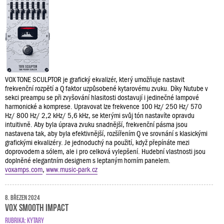
VOX TONE SCULPTOR je grafický ekvalizér, který umožňuje nastavit
frekvenční rozpětí a Q faktor uzpůsobené kytarovému zvuku. Díky Nutube v
sekci preampu se při zvyšování hlasitosti dostavují i jedinečné lampové
harmonické a komprese. Upravovat lze frekvence 100 Hz/ 250 Hz/ 570
Hz/ 800 Hz/ 2,2 kHz/ 5,6 kHz, se kterými svůj tón nastavíte opravdu
intuitivně. Aby byla úprava zvuku snadnější, frekvenční pásma jsou
nastavena tak, aby byla efektivnější, rozšířením Q ve srovnání s klasickými
grafickými ekvalizéry. Je jednoduchý na použití, když přepínáte mezi
doprovodem a sólem, ale i pro celková vylepšení. Hudební vlastnosti jsou
doplněné elegantním designem s leptaným horním panelem.
voxamps.com
,
www.music-park.cz
8. březen 2024
VOX SMOOTH IMPACT
RUBRIKA:
KYTARY