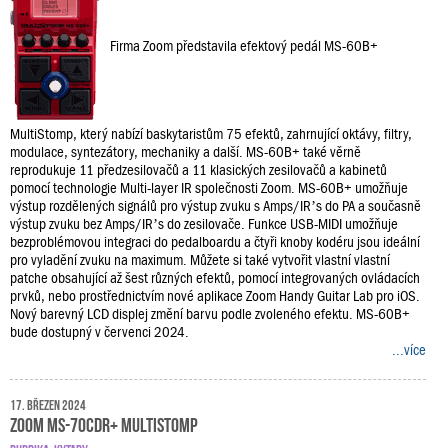
Firma Zoom představila efektový pedál MS-60B+
MultiStomp, který nabízí baskytaristům 75 efektů, zahrnující oktávy, filtry,
modulace, syntezátory, mechaniky a další. MS-60B+ také věrně
reprodukuje 11 předzesilovačů a 11 klasických zesilovačů a kabinetů
pomocí technologie Multi-layer IR společnosti Zoom. MS-60B+ umožňuje
výstup rozdělených signálů pro výstup zvuku s Amps/IR’s do PA a současně
výstup zvuku bez Amps/IR’s do zesilovače. Funkce USB-MIDI umožňuje
bezproblémovou integraci do pedalboardu a čtyři knoby kodéru jsou ideální
pro vyladění zvuku na maximum. Můžete si také vytvořit vlastní vlastní
patche obsahující až šest různých efektů, pomocí integrovaných ovládacích
prvků, nebo prostřednictvím nové aplikace Zoom Handy Guitar Lab pro iOS.
Nový barevný LCD displej změní barvu podle zvoleného efektu. MS-60B+
bude dostupný v červenci 2024.
...více
17. březen 2024
Zoom MS-70CDR+ MultiStomp