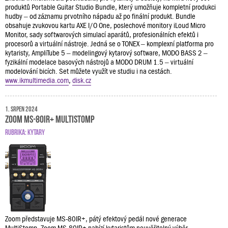
produktů Portable Guitar Studio Bundle, který umožňuje kompletní produkci
hudby – od záznamu prvotního nápadu až po finální produkt. Bundle
obsahuje zvukovou kartu AXE I/O One, poslechové monitory iLoud Micro
Monitor, sady softwarových simulací aparátů, profesionálních efektů i
procesorů a virtuální nástroje. Jedná se o TONEX – komplexní platforma pro
kytaristy, AmpliTube 5 – modelingový kytarový software, MODO BASS 2 –
fyzikální modelace basových nástrojů a MODO DRUM 1.5 – virtuální
modelování bicích. Set můžete využít ve studiu i na cestách.
www.ikmultimedia.com
,
disk.cz
1. srpen 2024
Zoom MS-80IR+ MultiStomp
RUBRIKA:
KYTARY
Zoom představuje MS-80IR+, pátý efektový pedál nové generace
MultiStomp. Zoom MS-80IR+ nabízí kytaristům neuvěřitelný výběr