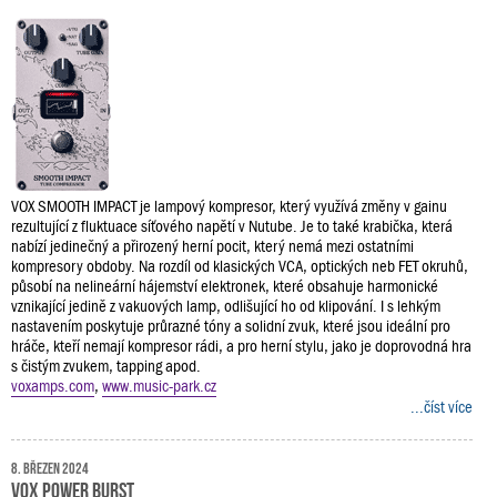
VOX SMOOTH IMPACT je lampový kompresor, který využívá změny v gainu
rezultující z fluktuace síťového napětí v Nutube. Je to také krabička, která
nabízí jedinečný a přirozený herní pocit, který nemá mezi ostatními
kompresory obdoby. Na rozdíl od klasických VCA, optických neb FET okruhů,
působí na nelineární hájemství elektronek, které obsahuje harmonické
vznikající jedině z vakuových lamp, odlišující ho od klipování. I s lehkým
nastavením poskytuje průrazné tóny a solidní zvuk, které jsou ideální pro
hráče, kteří nemají kompresor rádi, a pro herní stylu, jako je doprovodná hra
s čistým zvukem, tapping apod.
voxamps.com
,
www.music-park.cz
...číst více
8. březen 2024
VOX POWER BURST