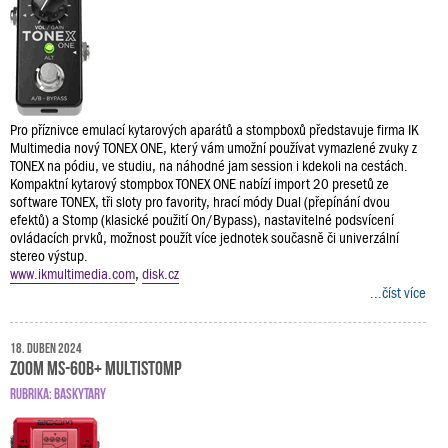
Pro příznivce emulací kytarových aparátů a stompboxů představuje firma IK
Multimedia nový TONEX ONE, který vám umožní používat vymazlené zvuky z
TONEX na pódiu, ve studiu, na náhodné jam session i kdekoli na cestách.
Kompaktní kytarový stompbox TONEX ONE nabízí import 20 presetů ze
software TONEX, tři sloty pro favority, hrací módy Dual (přepínání dvou
efektů) a Stomp (klasické použití On/Bypass), nastavitelné podsvícení
ovládacích prvků, možnost použít více jednotek současně či univerzální
stereo výstup.
www.ikmultimedia.com
,
disk.cz
...číst více
18. duben 2024
Zoom MS-60B+ MultiStomp
RUBRIKA:
BASKYTARY