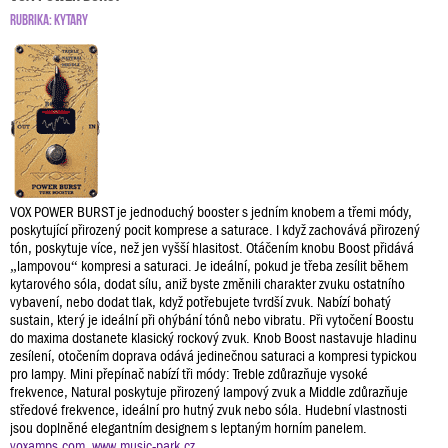
RUBRIKA:
KYTARY
VOX POWER BURST je jednoduchý booster s jedním knobem a třemi módy,
poskytující přirozený pocit komprese a saturace. I když zachovává přirozený
tón, poskytuje více, než jen vyšší hlasitost. Otáčením knobu Boost přidává
„lampovou“ kompresi a saturaci. Je ideální, pokud je třeba zesílit během
kytarového sóla, dodat sílu, aniž byste změnili charakter zvuku ostatního
vybavení, nebo dodat tlak, když potřebujete tvrdší zvuk. Nabízí bohatý
sustain, který je ideální při ohýbání tónů nebo vibratu. Při vytočení Boostu
do maxima dostanete klasický rockový zvuk. Knob Boost nastavuje hladinu
zesílení, otočením doprava odává jedinečnou saturaci a kompresi typickou
pro lampy. Mini přepínač nabízí tři módy: Treble zdůrazňuje vysoké
frekvence, Natural poskytuje přirozený lampový zvuk a Middle zdůrazňuje
středové frekvence, ideální pro hutný zvuk nebo sóla. Hudební vlastnosti
jsou doplněné elegantním designem s leptaným horním panelem.
voxamps.com
,
www.music-park.cz