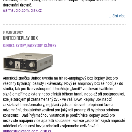
dorovnání úrovně.
warmaudio.com
,
disk.cz
...číst více
8. červen 2024
United Replay Box
RUBRIKA:
KYTARY
,
BASKYTARY
,
KLÁVESY
Americká značka United uvedla na trh re‑ampingový box Replay Box pro
všechny kytaristy, basisty i klávesáky. Nový re‑ampinový box se hodí jak do
studia, tak pro live vystoupení. Umožňuje „krmit“ zesilovač kvalitním
signálem přímo z kytary nebo efektů během hraní, nebo až při postprodukci,
kde je zdrojem již zaznamenaný zvuk ve vaší DAW. Replay Box nabízí
zakázkové transformátory, regulaci výstupní úrovně, přepínání fáze a
odzemnění, dostatečné zesílení pro jakýkoli preamp či bytelnou odolnou
konstrukci. Další výjimečnou vlastností je použití více Replay Boxů pro
nezávislé napájení více aparátů současně. Funkce „isolate“ zajistí naprosté
oddělení všech cest bez jakéhokoli vzájemného ovlivňování.
unitedstudiotech.com
,
disk.cz