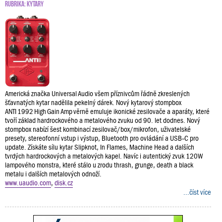
RUBRIKA:
KYTARY
Americká značka Universal Audio všem příznivcům řádně zkreslených
šťavnatých kytar nadělila pekelný dárek. Nový kytarový stompbox
ANTI 1992 High Gain Amp věrně emuluje ikonické zesilovače a aparáty, které
tvoří základ hardrockového a metalového zvuku od 90. let dodnes. Nový
stompbox nabízí šest kombinací zesilovač/box/mikrofon, uživatelské
presety, stereofonní vstup i výstup, Bluetooth pro ovládání a USB‑C pro
update. Získáte sílu kytar Slipknot, In Flames, Machine Head a dalších
tvrdých hardrockových a metalových kapel. Navíc i autentický zvuk 120W
lampového monstra, které stálo u zrodu thrash, grunge, death a black
metalu i dalších metalových odnoží.
www.uaudio.com
,
disk.cz
...číst více