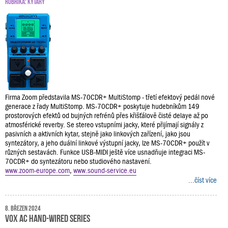
RUBRIKA:
KYTARY
Firma Zoom představila MS-70CDR+ MultiStomp - třetí efektový pedál nové
generace z řady MultiStomp. MS-70CDR+ poskytuje hudebníkům 149
prostorových efektů od bujných refrénů přes křišťálově čisté delaye až po
atmosférické reverby. Se stereo vstupními jacky, které přijímají signály z
pasivních a aktivních kytar, stejně jako linkových zařízení, jako jsou
syntezátory, a jeho duální linkové výstupní jacky, lze MS-70CDR+ použít v
různých sestavách. Funkce USB-MIDI ještě více usnadňuje integraci MS-
70CDR+ do syntezátoru nebo studiového nastavení.
www.zoom-europe.com
,
www.sound-service.eu
...číst více
8. březen 2024
VOX AC Hand-Wired Series