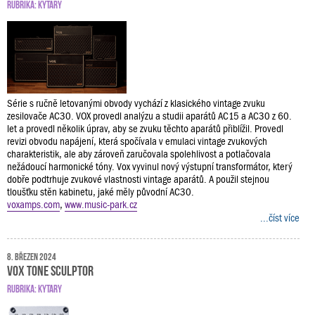
RUBRIKA:
KYTARY
Série s ručně letovanými obvody vychází z klasického vintage zvuku
zesilovače AC30. VOX provedl analýzu a studii aparátů AC15 a AC30 z 60.
let a provedl několik úprav, aby se zvuku těchto aparátů přiblížil. Provedl
revizi obvodu napájení, která spočívala v emulaci vintage zvukových
charakteristik, ale aby zároveň zaručovala spolehlivost a potlačovala
nežádoucí harmonické tóny. Vox vyvinul nový výstupní transformátor, který
dobře podtrhuje zvukové vlastnosti vintage aparátů. A použil stejnou
tloušťku stěn kabinetu, jaké měly původní AC30.
voxamps.com
,
www.music-park.cz
...číst více
8. březen 2024
VOX TONE SCULPTOR
RUBRIKA:
KYTARY