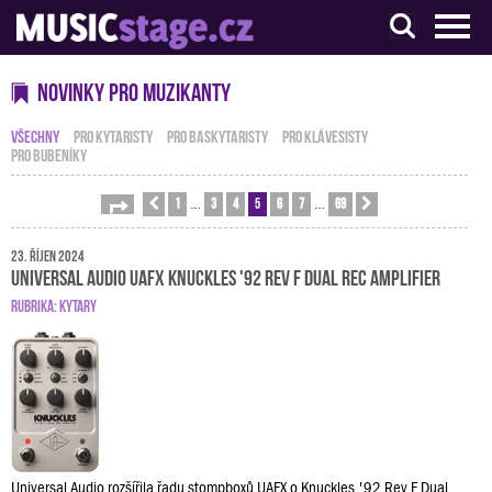
S muzikanty pro muzikanty
Novinky pro muzikanty
VŠECHNY
PRO KYTARISTY
PRO BASKYTARISTY
PRO KLÁVESISTY
PRO BUBENÍKY
1
3
4
5
6
7
69
Stránka
Předchozí
5
z
69
Další
…
…
23. říjen 2024
Universal Audio UAFX Knuckles '92 Rev F Dual Rec Amplifier
RUBRIKA:
KYTARY
Universal Audio rozšířila řadu stompboxů UAFX o Knuckles '92 Rev F Dual