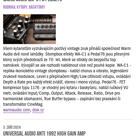
RUBRIKA:
KYTARY
,
BASKYTARY
Všem kytaristům vyznávajícím poctivý vintage zvuk přináší společnost Warm
Audio dvě nové lahůdky. Stompbox efekty WA‑C1 a Pedal76 jsou přesnými
klony svých předobrazů ze 70. let, které se otiskly do bezpočtu top
nahrávek. Vývojáři se ale rozhodli nabídnout více než pouhé kopie. WA‑C1 -
replika ikonického vintage stompboxu - nabízí chorus a vibrato, legendární
zvukové modulace, Level s přepínačem High/Low citlivosti vstupu, ovládání
Depth a Rate pro každý efekt zvlášť, stereo i mono výstup. Pedal76 - FET
kompresor typu 1176 - je vhodný pro kytaru i baskytaru; nabízí ručkový VU
metr, ovládání Input/Comp, Output, Attack, Release, Ratio, Drive pro
harmonické obohacení, True Buffer bypass – zapínání bez praskání či
transformátor CineMag.
warmaudio.com
,
disk.cz
3. září 2024
Universal Audio ANTI 1992 High Gain Amp