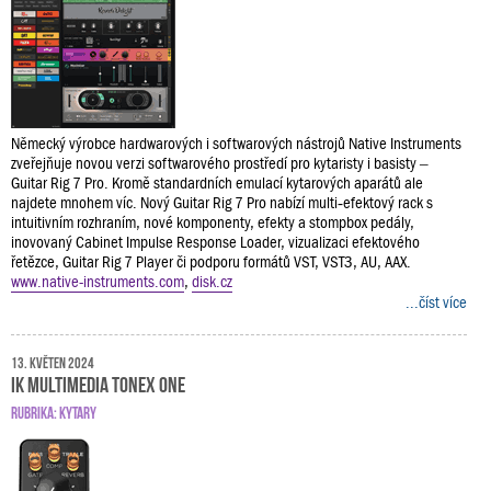
Německý výrobce hardwarových i softwarových nástrojů Native Instruments
zveřejňuje novou verzi softwarového prostředí pro kytaristy i basisty –
Guitar Rig 7 Pro. Kromě standardních emulací kytarových aparátů ale
najdete mnohem víc. Nový Guitar Rig 7 Pro nabízí multi‑efektový rack s
intuitivním rozhraním, nové komponenty, efekty a stompbox pedály,
inovovaný Cabinet Impulse Response Loader, vizualizaci efektového
řetězce, Guitar Rig 7 Player či podporu formátů VST, VST3, AU, AAX.
www.native-instruments.com
,
disk.cz
...číst více
13. květen 2024
IK Multimedia TONEX ONE
RUBRIKA:
KYTARY