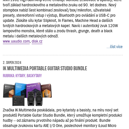
tvoří základ hardrockového a metalového zvuku od 90. let dodnes. Nový
stompbox nabízí šest kombinací zesilovač/box/mikrofon, uživatelské
presety, stereofonní vstup i výstup, Bluetooth pro ovládání a USB‑C pro
update. Získáte sílu kytar Slipknot, In Flames, Machine Head a dalších
tvrdých hardrockových a metalových kapel. Navíc i autentický zvuk 120W
lampového monstra, které stálo u zrodu thrash, grunge, death a black
metalu i dalších metalových odnoží.
www.uaudio.com
,
disk.cz
...číst více
2. srpen 2024
IK Multimedia Portable Guitar Studio Bundle
RUBRIKA:
KYTARY
,
BASKYTARY
Značka IK Multimedia poskládala, pro kytaristy a basisty, na míru nový set
produktů Portable Guitar Studio Bundle, který umožňuje kompletní produkci
hudby – od záznamu prvotního nápadu až po finální produkt. Bundle
obsahuje zvukovou kartu AXE I/O One, poslechové monitory iLoud Micro