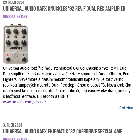
23. říjen 2024
Universal Audio UAFX Knuckles '92 Rev F Dual Rec Amplifier
RUBRIKA:
KYTARY
Universal Audio rozšířila řadu stompboxů UAFX o Knuckles '92 Rev F Dual
Rec Amplifier, který nakopne zvuk vaší kytary směrem k Dream Theter, Foo
Fighters, Nevermore a dalším nekompromisním kapelám. Je totiž věrnou
replikou lampových aparátů Dual Rec doplněnou o boost TS. Nová krabička
nabízí šest kombinací mikrofonů a reproboxů, třípásmový ekvalizér, presety
s možností editace, Bluetooth a USB‑C.
www.uaudio.com
,
disk.cz
...číst více
3. říjen 2024
Universal Audio UAFX Enigmatic '82 Overdrive Special Amp
RUBRIKA:
KYTARY