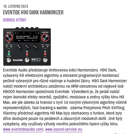
18. listopad 2024
Eventide H90 Dark Harmonizer
RUBRIKA:
KYTARY
Eventide Audio představuje limitovanou edici Harmonizeru. H90 Dark,
vybavený 66 efektovými algoritmy a stovkami programových kombinací
pečlivě vybraných pro různé nástroje a hudební žánry. H90 Dark Harmonizer
nabízí moderní architekturu založenou na ARM odvozenou od vlajkové lodi
H9000 Harmonizer společnosti Eventide. Výsledkem je, že pedál nabízí
nejen ikonické efekty reverbů, zpoždění, modulace a změny výšky tónu H9
Max, ale jde daleko za hranice s nyní 14 novými výkonnými algoritmy včetně
nejmodernějších, fast-tracking a warble. -zdarma Polyphonic Pitch Shifting.
Všechny předchozí algoritmy H9 Max byly obohaceny o funkce, které byly
dříve dostupné pouze na pedálech a zásuvných modulech dot9. Jiné byly
vylepšeny, aby využívaly výhody nového pokročilého řazení výšky tónu.
www.eventideaudio.com
,
www.sound-service.eu