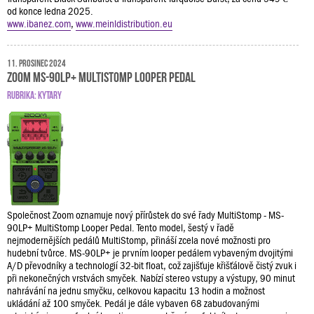
od konce ledna 2025.
www.ibanez.com
,
www.meinldistribution.eu
11. prosinec 2024
Zoom MS-90LP+ MultiStomp Looper Pedal
RUBRIKA:
KYTARY
Společnost Zoom oznamuje nový přírůstek do své řady MultiStomp - MS-
90LP+ MultiStomp Looper Pedal. Tento model, šestý v řadě
nejmodernějších pedálů MultiStomp, přináší zcela nové možnosti pro
hudební tvůrce. MS-90LP+ je prvním looper pedálem vybaveným dvojitými
A/D převodníky a technologií 32-bit float, což zajišťuje křišťálově čistý zvuk i
při nekonečných vrstvách smyček. Nabízí stereo vstupy a výstupy, 90 minut
nahrávání na jednu smyčku, celkovou kapacitu 13 hodin a možnost
ukládání až 100 smyček. Pedál je dále vybaven 68 zabudovanými