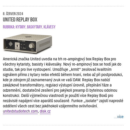
8. červen 2024
United Replay Box
RUBRIKA:
KYTARY
,
BASKYTARY
,
KLÁVESY
Americká značka United uvedla na trh re‑ampingový box Replay Box pro
všechny kytaristy, basisty i klávesáky. Nový re‑ampinový box se hodí jak do
studia, tak pro live vystoupení. Umožňuje „krmit“ zesilovač kvalitním
signálem přímo z kytary nebo efektů během hraní, nebo až při postprodukci,
kde je zdrojem již zaznamenaný zvuk ve vaší DAW. Replay Box nabízí
zakázkové transformátory, regulaci výstupní úrovně, přepínání fáze a
odzemnění, dostatečné zesílení pro jakýkoli preamp či bytelnou odolnou
konstrukci. Další výjimečnou vlastností je použití více Replay Boxů pro
nezávislé napájení více aparátů současně. Funkce „isolate“ zajistí naprosté
oddělení všech cest bez jakéhokoli vzájemného ovlivňování.
unitedstudiotech.com
,
disk.cz
...více