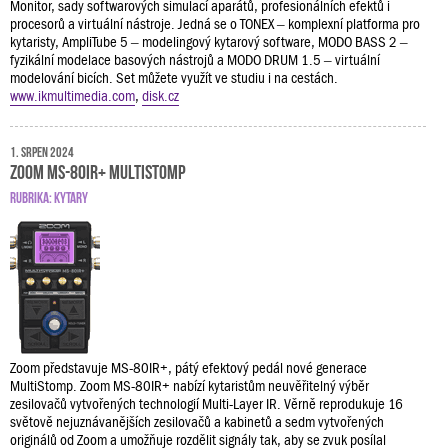
Monitor, sady softwarových simulací aparátů, profesionálních efektů i
procesorů a virtuální nástroje. Jedná se o TONEX – komplexní platforma pro
kytaristy, AmpliTube 5 – modelingový kytarový software, MODO BASS 2 –
fyzikální modelace basových nástrojů a MODO DRUM 1.5 – virtuální
modelování bicích. Set můžete využít ve studiu i na cestách.
www.ikmultimedia.com
,
disk.cz
1. srpen 2024
Zoom MS-80IR+ MultiStomp
RUBRIKA:
KYTARY
Zoom představuje MS-80IR+, pátý efektový pedál nové generace
MultiStomp. Zoom MS-80IR+ nabízí kytaristům neuvěřitelný výběr
zesilovačů vytvořených technologií Multi-Layer IR. Věrně reprodukuje 16
světově nejuznávanějších zesilovačů a kabinetů a sedm vytvořených
originálů od Zoom a umožňuje rozdělit signály tak, aby se zvuk posílal