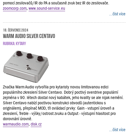
pomocí zesilovačů/IR do PA a současně zvuk bez IR do zesilovače.
zoomcorp.com
,
www.sound-service.eu
...číst více
18. červenec 2024
Warm Audio Silver Centavo
RUBRIKA:
KYTARY
Značka Warm Audio vytvořila pro kytaristy novou limitovanou edici
populárního zkreslení Silver Centavo. Dobrý poctivý overdrive populární
zejména v 90. létech dostal nový kabátek, jeho kvality se ale nijak nemění.
Silver Centavo nabízí poctivou konstrukci obvodů (autentickou s
originálem), přepínač MOD, tři ovládací prvky: Gain - vstupní úroveň a
zkreslení, Treble - výšky/ostrost zvuku a Output - výstupní hlasitost pro
dorovnání úrovně.
warmaudio.com
,
disk.cz
...číst více