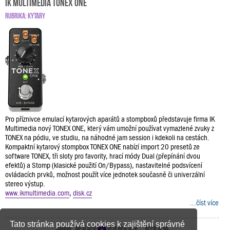
IK Multimedia TONEX ONE
RUBRIKA:
KYTARY
Pro příznivce emulací kytarových aparátů a stompboxů představuje firma IK
Multimedia nový TONEX ONE, který vám umožní používat vymazlené zvuky z
TONEX na pódiu, ve studiu, na náhodné jam session i kdekoli na cestách.
Kompaktní kytarový stompbox TONEX ONE nabízí import 20 presetů ze
software TONEX, tři sloty pro favority, hrací módy Dual (přepínání dvou
efektů) a Stomp (klasické použití On/Bypass), nastavitelné podsvícení
ovládacích prvků, možnost použít více jednotek současně či univerzální
stereo výstup.
www.ikmultimedia.com
,
disk.cz
...číst více
Tato stránka používá cookies k zajištění správné