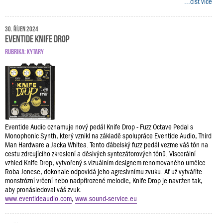
...číst více
30. říjen 2024
Eventide Knife Drop
RUBRIKA:
KYTARY
Eventide Audio oznamuje nový pedál Knife Drop - Fuzz Octave Pedal s
Monophonic Synth, který vznikl na základě spolupráce Eventide Audio, Third
Man Hardware a Jacka Whitea. Tento ďábelský fuzz pedál vezme váš tón na
cestu zdrcujícího zkreslení a děsivých syntezátorových tónů. Viscerální
vzhled Knife Drop, vytvořený s vizuálním designem renomovaného umělce
Roba Jonese, dokonale odpovídá jeho agresivnímu zvuku. Ať už vytváříte
monstrózní vrčení nebo nadpřirozené melodie, Knife Drop je navržen tak,
aby pronásledoval váš zvuk.
www.eventideaudio.com
,
www.sound-service.eu