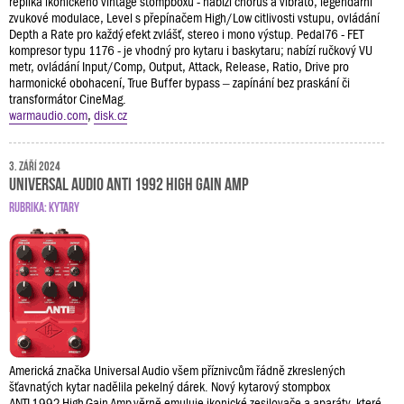
replika ikonického vintage stompboxu - nabízí chorus a vibrato, legendární
zvukové modulace, Level s přepínačem High/Low citlivosti vstupu, ovládání
Depth a Rate pro každý efekt zvlášť, stereo i mono výstup. Pedal76 - FET
kompresor typu 1176 - je vhodný pro kytaru i baskytaru; nabízí ručkový VU
metr, ovládání Input/Comp, Output, Attack, Release, Ratio, Drive pro
harmonické obohacení, True Buffer bypass – zapínání bez praskání či
transformátor CineMag.
warmaudio.com
,
disk.cz
3. září 2024
Universal Audio ANTI 1992 High Gain Amp
RUBRIKA:
KYTARY
Americká značka Universal Audio všem příznivcům řádně zkreslených
šťavnatých kytar nadělila pekelný dárek. Nový kytarový stompbox
ANTI 1992 High Gain Amp věrně emuluje ikonické zesilovače a aparáty, které