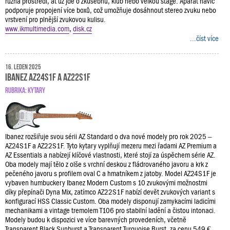
různá prostředí, ať už jde o zkušebnu, klub nebo velkou stage. Aparát navíc
podporuje propojení více boxů, což umožňuje dosáhnout stereo zvuku nebo
vrstvení pro plnější zvukovou kulisu.
www.ikmultimedia.com
,
disk.cz
...číst více
16. leden 2025
Ibanez AZ24S1F a AZ22S1F
RUBRIKA:
KYTARY
Ibanez rozšiřuje svou sérii AZ Standard o dva nové modely pro rok 2025 –
AZ24S1F a AZ22S1F. Tyto kytary vyplňují mezeru mezi řadami AZ Premium a
AZ Essentials a nabízejí klíčové vlastnosti, které stojí za úspěchem série AZ.
Oba modely mají tělo z olše s vrchní deskou z fládrovaného javoru a krk z
pečeného javoru s profilem oval C a hmatníkem z jatoby. Model AZ24S1F je
vybaven humbuckery Ibanez Modern Custom s 10 zvukovými možnostmi
díky přepínači Dyna Mix, zatímco AZ22S1F nabízí devět zvukových variant s
konfigurací HSS Classic Custom. Oba modely disponují zamykacími ladicími
mechanikami a vintage tremolem T106 pro stabilní ladění a čistou intonaci.
Modely budou k dispozici ve více barevných provedeních, včetně
Transparent Black Sunburst a Transparent Turquoise Burst, za cenu 549 €