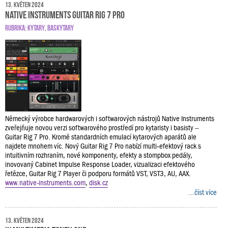
13. květen 2024
Native Instruments Guitar Rig 7 Pro
RUBRIKA:
KYTARY
,
BASKYTARY
Německý výrobce hardwarových i softwarových nástrojů Native Instruments
zveřejňuje novou verzi softwarového prostředí pro kytaristy i basisty –
Guitar Rig 7 Pro. Kromě standardních emulací kytarových aparátů ale
najdete mnohem víc. Nový Guitar Rig 7 Pro nabízí multi‑efektový rack s
intuitivním rozhraním, nové komponenty, efekty a stompbox pedály,
inovovaný Cabinet Impulse Response Loader, vizualizaci efektového
řetězce, Guitar Rig 7 Player či podporu formátů VST, VST3, AU, AAX.
www.native-instruments.com
,
disk.cz
...číst více
13. květen 2024