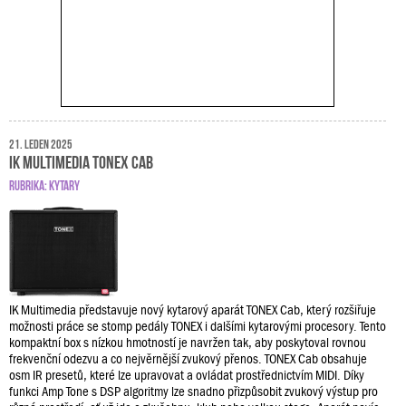
21. leden 2025
IK Multimedia TONEX Cab
RUBRIKA:
KYTARY
IK Multimedia představuje nový kytarový aparát TONEX Cab, který rozšiřuje
možnosti práce se stomp pedály TONEX i dalšími kytarovými procesory. Tento
kompaktní box s nízkou hmotností je navržen tak, aby poskytoval rovnou
frekvenční odezvu a co nejvěrnější zvukový přenos. TONEX Cab obsahuje
osm IR presetů, které lze upravovat a ovládat prostřednictvím MIDI. Díky
funkci Amp Tone s DSP algoritmy lze snadno přizpůsobit zvukový výstup pro