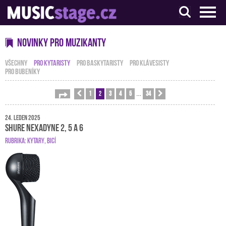
S muzikanty pro muzikanty
Novinky pro muzikanty
VŠECHNY
PRO KYTARISTY
PRO BASKYTARISTY
PRO KLÁVESISTY
PRO BUBENÍKY
1
2
3
4
5
34
Stránka
Předchozí
2
z
34
Další
…
24. leden 2025
Shure Nexadyne 2, 5 a 6
RUBRIKA:
KYTARY
,
BICÍ