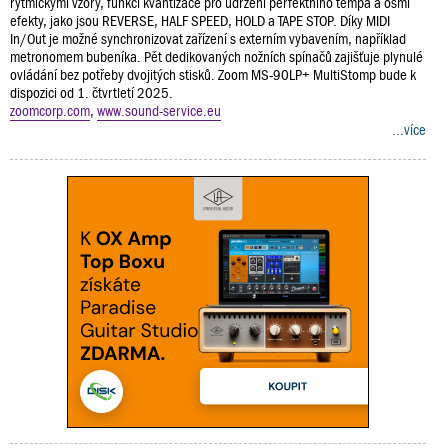
rytmickými vzory, funkcí kvantizace pro udržení perfektního tempa a osmi
efekty, jako jsou REVERSE, HALF SPEED, HOLD a TAPE STOP. Díky MIDI
In/Out je možné synchronizovat zařízení s externím vybavením, například
metronomem bubeníka. Pět dedikovaných nožních spínačů zajišťuje plynulé
ovládání bez potřeby dvojitých stisků. Zoom MS-90LP+ MultiStomp bude k
dispozici od 1. čtvrtletí 2025.
zoomcorp.com
,
www.sound-service.eu
...více