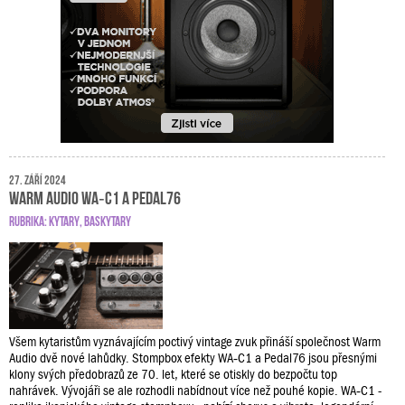
27. září 2024
Warm Audio WA‑C1 a Pedal76
RUBRIKA:
KYTARY
,
BASKYTARY
Všem kytaristům vyznávajícím poctivý vintage zvuk přináší společnost Warm
Audio dvě nové lahůdky. Stompbox efekty WA‑C1 a Pedal76 jsou přesnými
klony svých předobrazů ze 70. let, které se otiskly do bezpočtu top
nahrávek. Vývojáři se ale rozhodli nabídnout více než pouhé kopie. WA‑C1 -