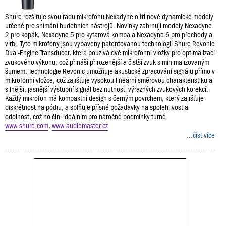
Shure rozšiřuje svou řadu mikrofonů Nexadyne o tři nové dynamické modely
určené pro snímání hudebních nástrojů. Novinky zahrnují modely Nexadyne
2 pro kopák, Nexadyne 5 pro kytarová komba a Nexadyne 6 pro přechody a
virbl. Tyto mikrofony jsou vybaveny patentovanou technologií Shure Revonic
Dual-Engine Transducer, která používá dvě mikrofonní vložky pro optimalizaci
zvukového výkonu, což přináší přirozenější a čistší zvuk s minimalizovaným
šumem. Technologie Revonic umožňuje akustické zpracování signálu přímo v
mikrofonní vložce, což zajišťuje vysokou lineární směrovou charakteristiku a
silnější, jasnější výstupní signál bez nutnosti výrazných zvukových korekcí.
Každý mikrofon má kompaktní design s černým povrchem, který zajišťuje
diskrétnost na pódiu, a splňuje přísné požadavky na spolehlivost a
odolnost, což ho činí ideálním pro náročné podmínky turné.
www.shure.com
,
www.audiomaster.cz
...číst více