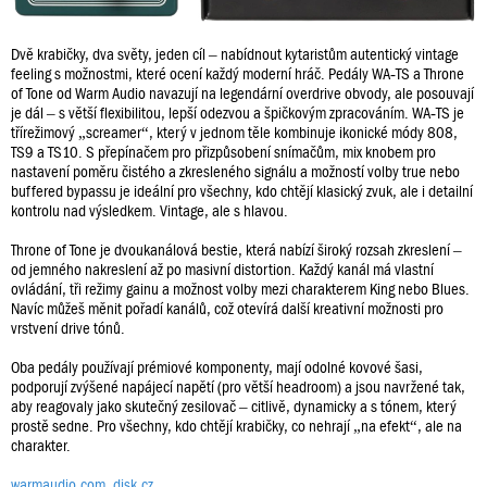
Dvě krabičky, dva světy, jeden cíl – nabídnout kytaristům autentický vintage
feeling s možnostmi, které ocení každý moderní hráč. Pedály WA‑TS a Throne
of Tone od Warm Audio navazují na legendární overdrive obvody, ale posouvají
je dál – s větší flexibilitou, lepší odezvou a špičkovým zpracováním. WA‑TS je
třírežimový „screamer“, který v jednom těle kombinuje ikonické módy 808,
TS9 a TS10. S přepínačem pro přizpůsobení snímačům, mix knobem pro
nastavení poměru čistého a zkresleného signálu a možností volby true nebo
buffered bypassu je ideální pro všechny, kdo chtějí klasický zvuk, ale i detailní
kontrolu nad výsledkem. Vintage, ale s hlavou.
Throne of Tone je dvoukanálová bestie, která nabízí široký rozsah zkreslení –
od jemného nakreslení až po masivní distortion. Každý kanál má vlastní
ovládání, tři režimy gainu a možnost volby mezi charakterem King nebo Blues.
Navíc můžeš měnit pořadí kanálů, což otevírá další kreativní možnosti pro
vrstvení drive tónů.
Oba pedály používají prémiové komponenty, mají odolné kovové šasi,
podporují zvýšené napájecí napětí (pro větší headroom) a jsou navržené tak,
aby reagovaly jako skutečný zesilovač – citlivě, dynamicky a s tónem, který
prostě sedne. Pro všechny, kdo chtějí krabičky, co nehrají „na efekt“, ale na
charakter.
warmaudio.com
,
disk.cz