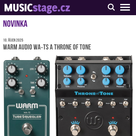
S muzikanty pro muzikanty
Novinka
10. říjen 2025
Warm Audio WA‑TS a Throne of Tone