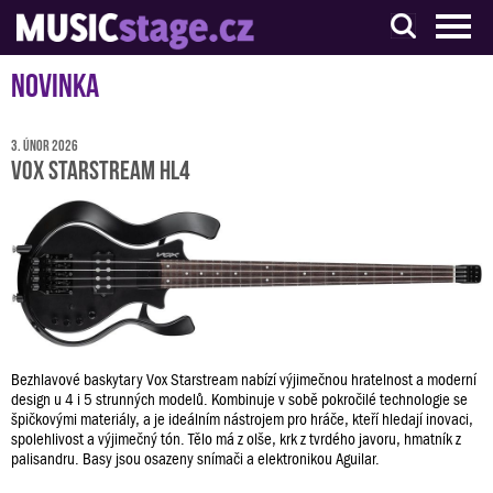
S muzikanty pro muzikanty
Novinka
3. únor 2026
Vox Starstream HL4
Bezhlavové baskytary Vox Starstream nabízí výjimečnou hratelnost a moderní
design u 4 i 5 strunných modelů. Kombinuje v sobě pokročilé technologie se
špičkovými materiály, a je ideálním nástrojem pro hráče, kteří hledají inovaci,
spolehlivost a výjimečný tón. Tělo má z olše, krk z tvrdého javoru, hmatník z
palisandru. Basy jsou osazeny snímači a elektronikou Aguilar.