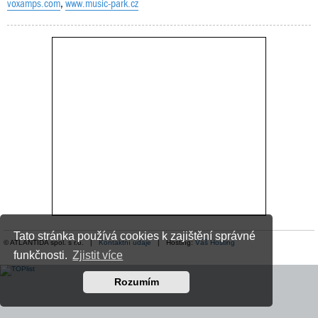
voxamps.com
,
www.music-park.cz
Tato stránka používá cookies k zajištění správné
© ATLANTIDA spol. s r.o. |
Kontaktní údaje
| Hosting:
Váš Hosting
funkčnosti.
Zjistit více
Rozumím