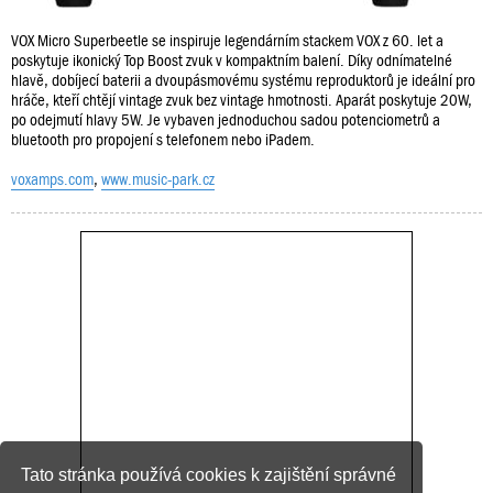
VOX Micro Superbeetle se inspiruje legendárním stackem VOX z 60. let a
poskytuje ikonický Top Boost zvuk v kompaktním balení. Díky odnímatelné
hlavě, dobíjecí baterii a dvoupásmovému systému reproduktorů je ideální pro
hráče, kteří chtějí vintage zvuk bez vintage hmotnosti. Aparát poskytuje 20W,
po odejmutí hlavy 5W. Je vybaven jednoduchou sadou potenciometrů a
bluetooth pro propojení s telefonem nebo iPadem.
voxamps.com
,
www.music-park.cz
Tato stránka používá cookies k zajištění správné