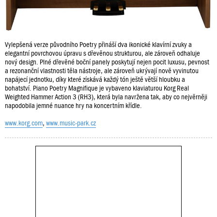
Vylepšená verze původního Poetry přináší dva ikonické klavírní zvuky a
elegantní povrchovou úpravu s dřevěnou strukturou, ale zároveň odhaluje
nový design. Plné dřevěné boční panely poskytují nejen pocit luxusu, pevnost
a rezonanční vlastnosti těla nástroje, ale zároveň ukrývají nově vyvinutou
napájecí jednotku, díky které získává každý tón ještě větší hloubku a
bohatství. Piano Poetry Magnifique je vybaveno klaviaturou Korg Real
Weighted Hammer Action 3 (RH3), která byla navržena tak, aby co nejvěrněji
napodobila jemné nuance hry na koncertním křídle.
www.korg.com
,
www.music-park.cz