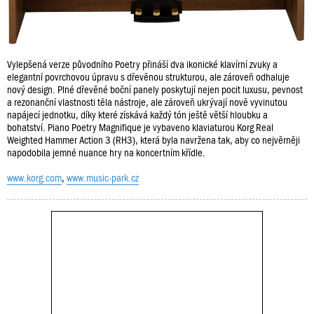
Vylepšená verze původního Poetry přináší dva ikonické klavírní zvuky a
elegantní povrchovou úpravu s dřevěnou strukturou, ale zároveň odhaluje
nový design. Plné dřevěné boční panely poskytují nejen pocit luxusu, pevnost
a rezonanční vlastnosti těla nástroje, ale zároveň ukrývají nově vyvinutou
napájecí jednotku, díky které získává každý tón ještě větší hloubku a
bohatství. Piano Poetry Magnifique je vybaveno klaviaturou Korg Real
Weighted Hammer Action 3 (RH3), která byla navržena tak, aby co nejvěrněji
napodobila jemné nuance hry na koncertním křídle.
www.korg.com
,
www.music-park.cz