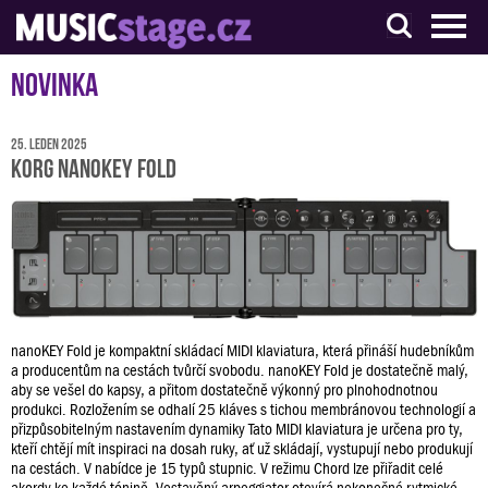
S muzikanty pro muzikanty
Novinka
25. leden 2025
KORG nanoKEY Fold
nanoKEY Fold je kompaktní skládací MIDI klaviatura, která přináší hudebníkům
a producentům na cestách tvůrčí svobodu. nanoKEY Fold je dostatečně malý,
aby se vešel do kapsy, a přitom dostatečně výkonný pro plnohodnotnou
produkci. Rozložením se odhalí 25 kláves s tichou membránovou technologií a
přizpůsobitelným nastavením dynamiky Tato MIDI klaviatura je určena pro ty,
kteří chtějí mít inspiraci na dosah ruky, ať už skládají, vystupují nebo produkují
na cestách. V nabídce je 15 typů stupnic. V režimu Chord lze přiřadit celé