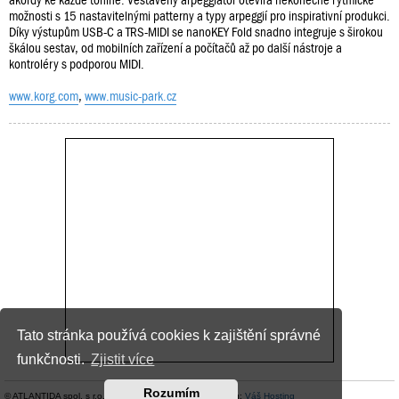
akordy ke každé tónině. Vestavěný arpeggiator otevírá nekonečné rytmické
možnosti s 15 nastavitelnými patterny a typy arpeggií pro inspirativní produkci.
Díky výstupům USB-C a TRS-MIDI se nanoKEY Fold snadno integruje s širokou
škálou sestav, od mobilních zařízení a počítačů až po další nástroje a
kontroléry s podporou MIDI.
www.korg.com
,
www.music-park.cz
Tato stránka používá cookies k zajištění správné
funkčnosti.
Zjistit více
Rozumím
© ATLANTIDA spol. s r.o. |
Kontaktní údaje
| Hosting:
Váš Hosting