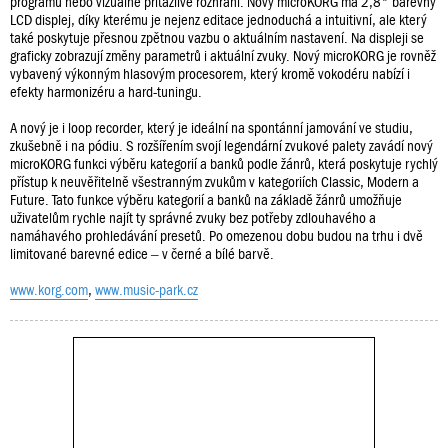
programů nebo vizuálně přitažlivé rozhraní. Nový microKORG má 2,8" barevný
LCD displej, díky kterému je nejenz editace jednoduchá a intuitivní, ale který
také poskytuje přesnou zpětnou vazbu o aktuálním nastavení. Na displeji se
graficky zobrazují změny parametrů i aktuální zvuky. Nový microKORG je rovněž
vybavený výkonným hlasovým procesorem, který kromě vokodéru nabízí i
efekty harmonizéru a hard-tuningu.
A nový je i loop recorder, který je ideální na spontánní jamování ve studiu,
zkušebně i na pódiu. S rozšířením svojí legendární zvukové palety zavádí nový
microKORG funkci výběru kategorií a banků podle žánrů, která poskytuje rychlý
přístup k neuvěřitelně všestranným zvukům v kategoriích Classic, Modern a
Future. Tato funkce výběru kategorií a banků na základě žánrů umožňuje
uživatelům rychle najít ty správné zvuky bez potřeby zdlouhavého a
namáhavého prohledávání presetů. Po omezenou dobu budou na trhu i dvě
limitované barevné edice – v černé a bílé barvě.
www.korg.com
,
www.music-park.cz