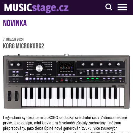
S muzikanty pro muzikanty
Novinka
7. březen 2024
Korg microKORG2
Legendární syntezátor microKORG se dočkal své druhé řady. Zatímco některé
prvky, jako design, mini klaviatura či vokodér zůstaly zachovány, jiné jsou
přepracovány, jako třeba úplně nové generování zvuku, více zvukových