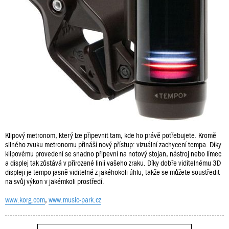
Klipový metronom, který lze připevnit tam, kde ho právě potřebujete. Kromě
silného zvuku metronomu přináší nový přístup: vizuální zachycení tempa. Díky
klipovému provedení se snadno připevní na notový stojan, nástroj nebo límec
a displej tak zůstává v přirozené linii vašeho zraku. Díky dobře viditelnému 3D
displeji je tempo jasně viditelné z jakéhokoli úhlu, takže se můžete soustředit
na svůj výkon v jakémkoli prostředí.
www.korg.com
,
www.music-park.cz