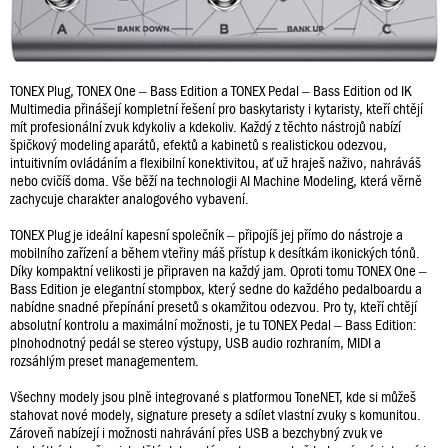
TONEX Plug, TONEX One – Bass Edition a TONEX Pedal – Bass Edition od IK
Multimedia přinášejí kompletní řešení pro baskytaristy i kytaristy, kteří chtějí
mít profesionální zvuk kdykoliv a kdekoliv. Každý z těchto nástrojů nabízí
špičkový modeling aparátů, efektů a kabinetů s realistickou odezvou,
intuitivním ovládáním a flexibilní konektivitou, ať už hraješ naživo, nahráváš
nebo cvičíš doma. Vše běží na technologii AI Machine Modeling, která věrně
zachycuje charakter analogového vybavení.
TONEX Plug je ideální kapesní společník – připojíš jej přímo do nástroje a
mobilního zařízení a během vteřiny máš přístup k desítkám ikonických tónů.
Díky kompaktní velikosti je připraven na každý jam. Oproti tomu TONEX One –
Bass Edition je elegantní stompbox, který sedne do každého pedalboardu a
nabídne snadné přepínání presetů s okamžitou odezvou. Pro ty, kteří chtějí
absolutní kontrolu a maximální možnosti, je tu TONEX Pedal – Bass Edition:
plnohodnotný pedál se stereo výstupy, USB audio rozhraním, MIDI a
rozsáhlým preset managementem.
Všechny modely jsou plně integrované s platformou ToneNET, kde si můžeš
stahovat nové modely, signature presety a sdílet vlastní zvuky s komunitou.
Zároveň nabízejí i možnosti nahrávání přes USB a bezchybný zvuk ve