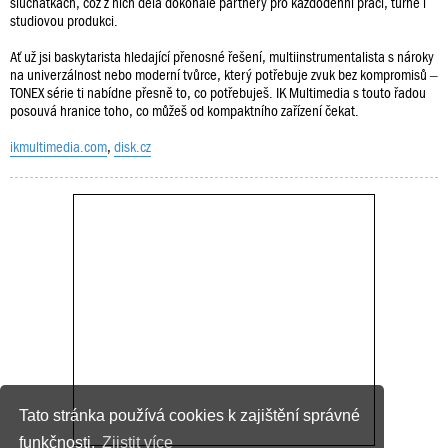
sluchátkách, což z nich dělá dokonalé partnery pro každodenní práci, turné i
studiovou produkci.
Ať už jsi baskytarista hledající přenosné řešení, multiinstrumentalista s nároky
na univerzálnost nebo moderní tvůrce, který potřebuje zvuk bez kompromisů –
TONEX série ti nabídne přesně to, co potřebuješ. IK Multimedia s touto řadou
posouvá hranice toho, co můžeš od kompaktního zařízení čekat.
ikmultimedia.com
,
disk.cz
Tato stránka používá cookies k zajištění správné
funkčnosti.
Zjistit více