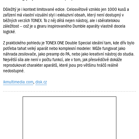
Důležitý je i kontext limitované edice. Celosvětově vzniklo jen 1000 kusů a
zařízení má vlastní vizuální styl i exkluzivní obsah, který není dostupný v
běžných verzích TONEX. To z něj dělá nejen nástroj, ale i sběratelskou
záležitost – což je u gearu inspirovaného Dumble aparáty vlastně docela
logické.
Z praktického pohledu je TONEX ONE Double Special ideální tam, kde dřív bylo
potřeba tahat velký aparát nebo komplexní modeler. Může fungovat jako
náhrada zesilovače, jako preamp do PA, nebo jako kreativní nástroj do studia.
Největší síla ale není v počtu funkcí, ale v tom, jak přesvědčivě dokáže
reprodukovat charakter aparátů, které jsou pro většinu hráčů reálně
nedostupné.
ikmultimedia.com
,
disk.cz