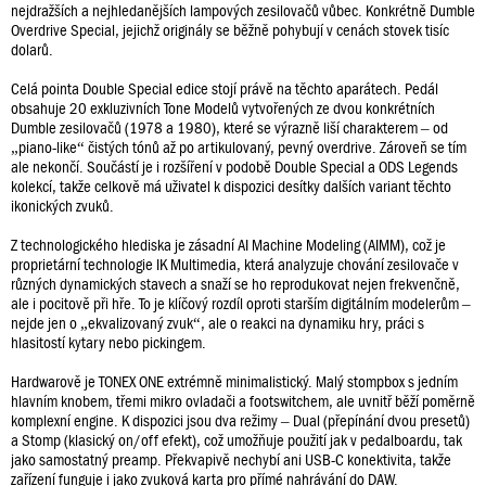
nejdražších a nejhledanějších lampových zesilovačů vůbec. Konkrétně Dumble
Overdrive Special, jejichž originály se běžně pohybují v cenách stovek tisíc
dolarů.
Celá pointa Double Special edice stojí právě na těchto aparátech. Pedál
obsahuje 20 exkluzivních Tone Modelů vytvořených ze dvou konkrétních
Dumble zesilovačů (1978 a 1980), které se výrazně liší charakterem – od
„piano-like“ čistých tónů až po artikulovaný, pevný overdrive. Zároveň se tím
ale nekončí. Součástí je i rozšíření v podobě Double Special a ODS Legends
kolekcí, takže celkově má uživatel k dispozici desítky dalších variant těchto
ikonických zvuků.
Z technologického hlediska je zásadní AI Machine Modeling (AIMM), což je
proprietární technologie IK Multimedia, která analyzuje chování zesilovače v
různých dynamických stavech a snaží se ho reprodukovat nejen frekvenčně,
ale i pocitově při hře. To je klíčový rozdíl oproti starším digitálním modelerům –
nejde jen o „ekvalizovaný zvuk“, ale o reakci na dynamiku hry, práci s
hlasitostí kytary nebo pickingem.
Hardwarově je TONEX ONE extrémně minimalistický. Malý stompbox s jedním
hlavním knobem, třemi mikro ovladači a footswitchem, ale uvnitř běží poměrně
komplexní engine. K dispozici jsou dva režimy – Dual (přepínání dvou presetů)
a Stomp (klasický on/off efekt), což umožňuje použití jak v pedalboardu, tak
jako samostatný preamp. Překvapivě nechybí ani USB-C konektivita, takže
zařízení funguje i jako zvuková karta pro přímé nahrávání do DAW.