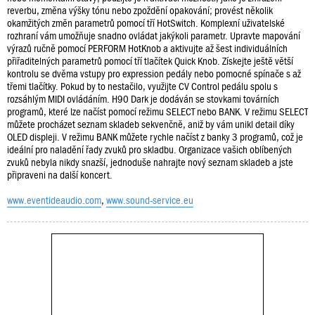
reverbu, změna výšky tónu nebo zpoždění opakování; provést několik
okamžitých změn parametrů pomocí tří HotSwitch. Komplexní uživatelské
rozhraní vám umožňuje snadno ovládat jakýkoli parametr. Upravte mapování
výrazů ručně pomocí PERFORM HotKnob a aktivujte až šest individuálních
přiřaditelných parametrů pomocí tří tlačítek Quick Knob. Získejte ještě větší
kontrolu se dvěma vstupy pro expression pedály nebo pomocné spínače s až
třemi tlačítky. Pokud by to nestačilo, využijte CV Control pedálu spolu s
rozsáhlým MIDI ovládáním. H90 Dark je dodáván se stovkami továrních
programů, které lze načíst pomocí režimu SELECT nebo BANK. V režimu SELECT
můžete procházet seznam skladeb sekvenčně, aniž by vám unikl detail díky
OLED displeji. V režimu BANK můžete rychle načíst z banky 3 programů, což je
ideální pro naladění řady zvuků pro skladbu. Organizace vašich oblíbených
zvuků nebyla nikdy snazší, jednoduše nahrajte nový seznam skladeb a jste
připraveni na další koncert.
www.eventideaudio.com
,
www.sound-service.eu