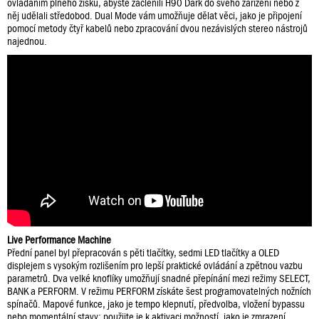
ovládáním plného zisku, abyste začlenili H90 Dark do svého zařízení nebo z
něj udělali středobod. Dual Mode vám umožňuje dělat věci, jako je připojení
pomocí metody čtyř kabelů nebo zpracování dvou nezávislých stereo nástrojů
najednou.
Live Performance Machine
Přední panel byl přepracován s pěti tlačítky, sedmi LED tlačítky a OLED
displejem s vysokým rozlišením pro lepší praktické ovládání a zpětnou vazbu
parametrů. Dva velké knoflíky umožňují snadné přepínání mezi režimy SELECT,
BANK a PERFORM. V režimu PERFORM získáte šest programovatelných nožních
spínačů. Mapové funkce, jako je tempo klepnutí, předvolba, vložení bypassu
nebo momentální stavy; použijte je k aktivaci možností, jako je zmrazení