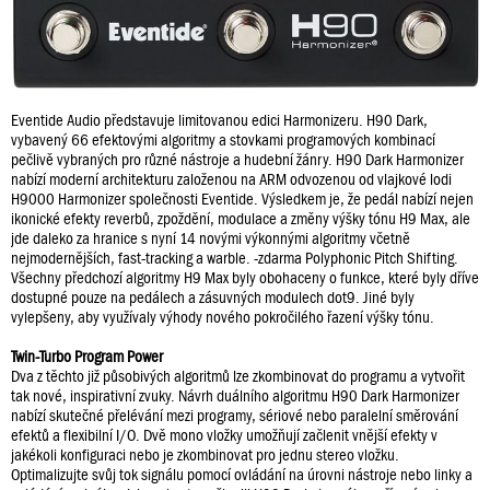
Eventide Audio představuje limitovanou edici Harmonizeru. H90 Dark,
vybavený 66 efektovými algoritmy a stovkami programových kombinací
pečlivě vybraných pro různé nástroje a hudební žánry. H90 Dark Harmonizer
nabízí moderní architekturu založenou na ARM odvozenou od vlajkové lodi
H9000 Harmonizer společnosti Eventide. Výsledkem je, že pedál nabízí nejen
ikonické efekty reverbů, zpoždění, modulace a změny výšky tónu H9 Max, ale
jde daleko za hranice s nyní 14 novými výkonnými algoritmy včetně
nejmodernějších, fast-tracking a warble. -zdarma Polyphonic Pitch Shifting.
Všechny předchozí algoritmy H9 Max byly obohaceny o funkce, které byly dříve
dostupné pouze na pedálech a zásuvných modulech dot9. Jiné byly
vylepšeny, aby využívaly výhody nového pokročilého řazení výšky tónu.
Twin-Turbo Program Power
Dva z těchto již působivých algoritmů lze zkombinovat do programu a vytvořit
tak nové, inspirativní zvuky. Návrh duálního algoritmu H90 Dark Harmonizer
nabízí skutečné přelévání mezi programy, sériové nebo paralelní směrování
efektů a flexibilní I/O. Dvě mono vložky umožňují začlenit vnější efekty v
jakékoli konfiguraci nebo je zkombinovat pro jednu stereo vložku.
Optimalizujte svůj tok signálu pomocí ovládání na úrovni nástroje nebo linky a