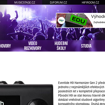
MUSICSTAGE.CZ
DJFORUM.CZ
HIFIROOM.CZ
VIDEO
HUDEBNÍ
HOVORY
STUDIA
ROZHOVORY
ŠKOLY
Eventide H9 Harmonizer Gen 2 předs
jednoho z nejznámějších efektových
posledních let v kompletně přeprac
Původní H9 se stal ikonou hlavně dí
dokázal vměstnat studiové algoritmy
kompaktního stompboxu. Druhá gene