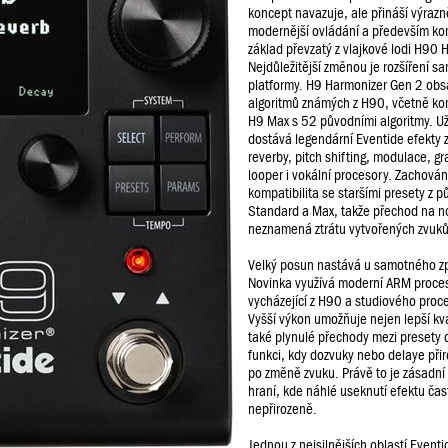
koncept navazuje, ale přináší výrazn
modernější ovládání a především ko
základ převzatý z vlajkové lodi H90 
Nejdůležitější změnou je rozšíření s
platformy. H9 Harmonizer Gen 2 obs
algoritmů známých z H90, včetně ko
H9 Max s 52 původními algoritmy. Už
dostává legendární Eventide efekty z
reverby, pitch shifting, modulace, gr
looper i vokální procesory. Zachován
kompatibilita se staršími presety z 
Standard a Max, takže přechod na n
neznamená ztrátu vytvořených zvuků
Velký posun nastává u samotného zp
Novinka využívá moderní ARM proce
vycházející z H90 a studiového pro
Vyšší výkon umožňuje nejen lepší kva
také plynulé přechody mezi presety d
funkci, kdy dozvuky nebo delaye přir
po změně zvuku. Právě to je zásadní 
hraní, kde náhlé useknutí efektu čas
nepřirozeně.
Jednou z nejsilnějších oblastí Eventi