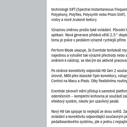
technologii SIFT (Spectral Instantaneous Frequenc
Polyphony, Polyflex, Polysynth nebo Prism Shift
vrstvy a nové zvukové textury.
Výraznou změnou prošlo také ovládání. Původní H
aplikaci. Nová generace přidává větší 2,5" disple
tomu je práce s pedálem výrazně rychlejší přímo 
Perform Mode ukazuje, že Eventide tentokrát mys
najednou a vytvářet tak výrazné přechody nebo a
směrem k nástroji, se kterým lze aktivně pracov
Po stránce konektivity odpovídá H9 Gen 2 souča
úrovně, MIDI přes klasické 5pin konektory, vstup
Control na Macu a iPadu. Díky flexibilnímu routi
Eventide zároveň mění přístup k samotné platfo
odemčeních – kompletní knihovna je součástí zaříz
efektový systém, nikoliv jen uzavřený pedál.
Nový H9 tak spojuje to nejlepší ze dvou světů. Z
ovládání a konektivitu odpovídající současným pó
pedalboardového systému, jde o jednu z nejzajím