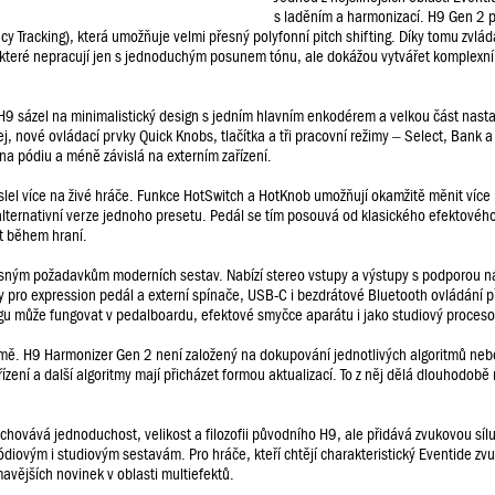
s laděním a harmonizací. H9 Gen 2 p
y Tracking), která umožňuje velmi přesný polyfonní pitch shifting. Díky tomu zvlád
, které nepracují jen s jednoduchým posunem tónu, ale dokážou vytvářet komplexn
9 sázel na minimalistický design s jedním hlavním enkodérem a velkou část nasta
j, nové ovládací prvky Quick Knobs, tlačítka a tři pracovní režimy – Select, Bank a
na pódiu a méně závislá na externím zařízení.
lel více na živé hráče. Funkce HotSwitch a HotKnob umožňují okamžitě měnit více
lternativní verze jednoho presetu. Pedál se tím posouvá od klasického efektovéh
at během hraní.
sným požadavkům moderních sestav. Nabízí stereo vstupy a výstupy s podporou nás
y pro expression pedál a externí spínače, USB-C i bezdrátové Bluetooth ovládání 
ngu může fungovat v pedalboardu, efektové smyčce aparátu i jako studiový proceso
rmě. H9 Harmonizer Gen 2 není založený na dokupování jednotlivých algoritmů neb
ení a další algoritmy mají přicházet formou aktualizací. To z něj dělá dlouhodobě r
achovává jednoduchost, velikost a filozofii původního H9, ale přidává zvukovou sí
diovým i studiovým sestavám. Pro hráče, kteří chtějí charakteristický Eventide zv
avějších novinek v oblasti multiefektů.