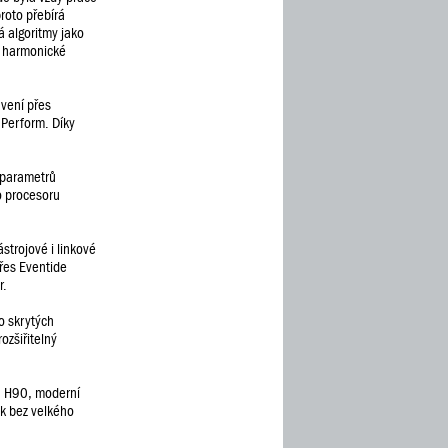
roto přebírá
á algoritmy jako
í harmonické
vení přes
 Perform. Díky
 parametrů
o procesoru
trojové i linkové
přes Eventide
r.
o skrytých
ozšiřitelný
lu H90, moderní
uk bez velkého