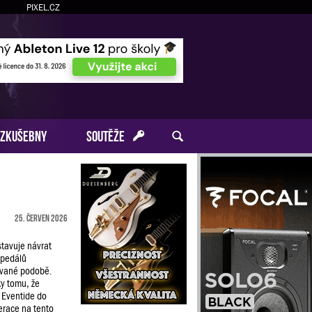
PIXEL.CZ
ZKUŠEBNY
SOUTĚŽE
25. červen 2026
tavuje návrat
 pedálů
ované podobě.
ky tomu, že
 Eventide do
race na tento