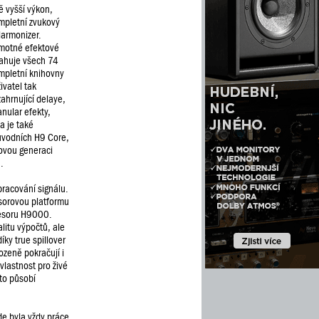
ě vyšší výkon,
mpletní zvukový
Harmonizer.
amotné efektové
ahuje všech 74
mpletní knihovny
ivatel tak
ahrnující delaye,
anular efekty,
a je také
původních H9 Core,
ovou generaci
.
racování signálu.
sorovou platformu
cesoru H9000.
litu výpočtů, ale
íky true spillover
ozeně pokračují i
vlastnost pro živé
to působí
de byla vždy práce