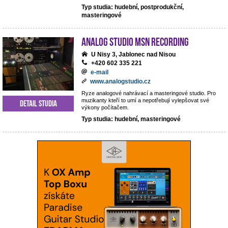
Typ studia: hudební, postprodukční,
masteringové
analog studio MSN recording
U Nisy 3, Jablonec nad Nisou
+420 602 335 221
e-mail
www.analogstudio.cz
Ryze analogové nahrávací a masteringové studio. Pro
muzikanty kteří to umí a nepotřebují vylepšovat své
Detail studia
výkony počítačem.
Typ studia: hudební, masteringové