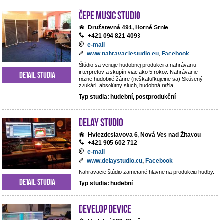
ČePE MUSIC Studio
Družstevná 491, Horné Srnie
+421 094 821 4093
e-mail
www.nahravaciestudio.eu
,
Facebook
Štúdio sa venuje hudobnej produkcii a nahrávaniu
interpretov a skupín viac ako 5 rokov. Nahrávame
Detail studia
rôzne hudobné žánre (neškatuľkujeme sa) Skúsený
zvukári, absolútny sluch, hudobná réžia,
Typ studia: hudební, postprodukční
DeLay studio
Hviezdoslavova 6, Nová Ves nad Žitavou
+421 905 602 712
e-mail
www.delaystudio.eu
,
Facebook
Nahravacie štúdio zamerané hlavne na produkciu hudby.
Detail studia
Typ studia: hudební
Develop Device