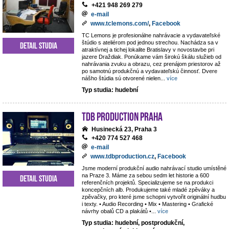
+421 948 269 279
e-mail
www.tclemons.com/
,
Facebook
TC Lemons je profesionálne nahrávacie a vydavateľské
štúdio s ateliérom pod jednou strechou. Nachádza sa v
Detail studia
atraktívnej a tichej lokalite Bratislavy v novostavbe pri
jazere Draždiak. Ponúkame vám širokú škálu služieb od
nahrávania zvuku a obrazu, cez prenájom priestorov až
po samotnú produkčnú a vydavateľskú činnosť. Dvere
nášho štúdia sú otvorené nielen
...
více
Typ studia: hudební
TdB Production Praha
Husinecká 23, Praha 3
+420 774 527 468
e-mail
www.tdbproduction.cz
,
Facebook
Jsme moderní produkční audio nahrávací studio umístěné
na Praze 3. Máme za sebou sedm let historie a 600
Detail studia
referenčních projektů. Specializujeme se na produkci
koncepčních alb. Produkujeme také mladé zpěváky a
zpěvačky, pro které jsme schopni vytvořit originální hudbu
i texty. • Audio Recording • Mix • Mastering • Grafické
návrhy obalů CD a plakátů •
...
více
Typ studia: hudební, postprodukční,