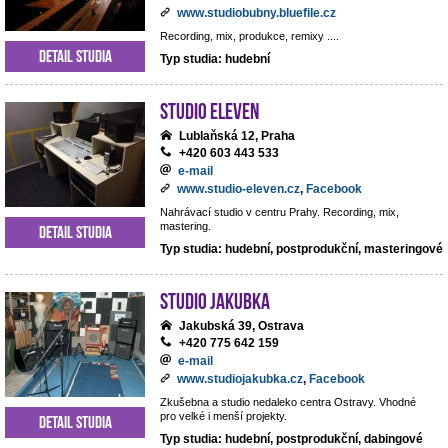
www.studiobubny.bluefile.cz
Recording, mix, produkce, remixy ....
Detail studia
Typ studia: hudební
Studio Eleven
Lublaňská 12, Praha
+420 603 443 533
e-mail
www.studio-eleven.cz
,
Facebook
Nahrávací studio v centru Prahy. Recording, mix,
mastering.
Detail studia
Typ studia: hudební, postprodukční, masteringové
Studio Jakubka
Jakubská 39, Ostrava
+420 775 642 159
e-mail
www.studiojakubka.cz
,
Facebook
Zkušebna a studio nedaleko centra Ostravy. Vhodné
pro velké i menší projekty.
Detail studia
Typ studia: hudební, postprodukční, dabingové