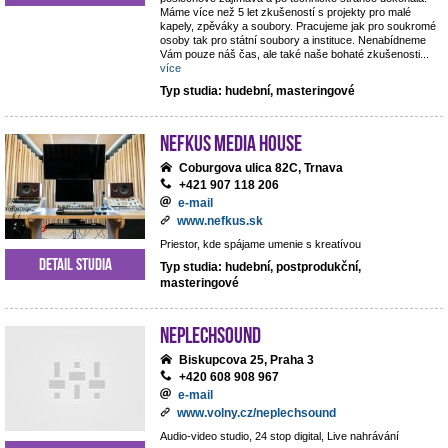
Máme více než 5 let zkušeností s projekty pro malé
kapely, zpěváky a soubory. Pracujeme jak pro soukromé
osoby tak pro státní soubory a instituce. Nenabídneme
Vám pouze náš čas, ale také naše bohaté zkušenosti
...
více
Typ studia: hudební, masteringové
NEFKUS Media House
Coburgova ulica 82C, Trnava
+421 907 118 206
e-mail
www.nefkus.sk
Priestor, kde spájame umenie s kreatívou
Detail studia
Typ studia: hudební, postprodukční,
masteringové
NEPLECHSOUND
Biskupcova 25, Praha 3
+420 608 908 967
e-mail
www.volny.cz/neplechsound
Audio-video studio, 24 stop digital, Live nahrávání