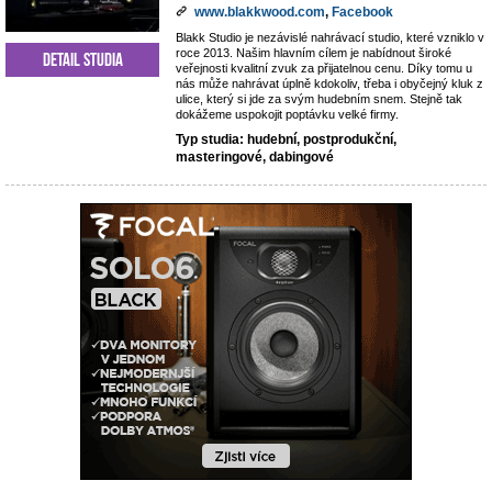
www.blakkwood.com
,
Facebook
Blakk Studio je nezávislé nahrávací studio, které vzniklo v
roce 2013. Našim hlavním cílem je nabídnout široké
Detail studia
veřejnosti kvalitní zvuk za přijatelnou cenu. Díky tomu u
nás může nahrávat úplně kdokoliv, třeba i obyčejný kluk z
ulice, který si jde za svým hudebním snem. Stejně tak
dokážeme uspokojit poptávku velké firmy.
Typ studia: hudební, postprodukční,
masteringové, dabingové