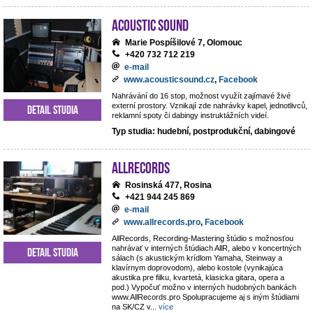
Acoustic Sound
Marie Pospíšilové 7, Olomouc
+420 732 712 219
e-mail
www.acousticsound.cz
,
Facebook
Nahrávání do 16 stop, možnost využít zajímavé živé
externí prostory. Vznikají zde nahrávky kapel, jednotlivců,
Detail studia
reklamní spoty či dabingy instruktážních videí.
Typ studia: hudební, postprodukční, dabingové
AllRecords
Rosinská 477, Rosina
+421 944 245 869
e-mail
www.allrecords.pro
,
Facebook
AllRecords, Recording-Mastering štúdio s možnosťou
nahrávať v interných štúdiach AllR, alebo v koncertných
Detail studia
sálach (s akustickým krídlom Yamaha, Steinway a
klavírnym doprovodom), alebo kostole (vynikajúca
akustika pre filku, kvartetá, klasicka gitara, opera a
pod.) Vypočuť možno v interných hudobných bankách
www.AllRecords.pro Spolupracujeme aj s iným štúdiami
na SK/CZ v
...
více