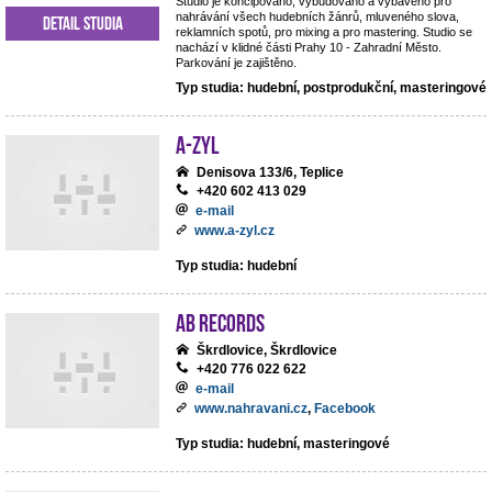
Studio je koncipováno, vybudováno a vybaveno pro
nahrávání všech hudebních žánrů, mluveného slova,
Detail studia
reklamních spotů, pro mixing a pro mastering. Studio se
nachází v klidné části Prahy 10 - Zahradní Město.
Parkování je zajištěno.
Typ studia: hudební, postprodukční, masteringové
A-ZYL
Denisova 133/6, Teplice
+420 602 413 029
e-mail
www.a-zyl.cz
Typ studia: hudební
AB records
Škrdlovice, Škrdlovice
+420 776 022 622
e-mail
www.nahravani.cz
,
Facebook
Typ studia: hudební, masteringové