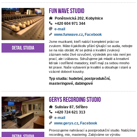
Fun Wave Studio
Ponětovická 202, Kobylnice
+420 604 971 344
e-mail
www.funwave.cz
,
Facebook
Jsme muzikanti, kteří nabízí kompletní práci se
zvukem. Máte-li jakékoliv přání týkající se audia, nebojte
Detail studia
se na nás obrátit. Ať se jedná o kvalitní zvukový
záznam nebo živé ozvučení, výsledek pro nás není jen
prací, ale i zábavou. Sdružujeme jak mladé a kreativní
lidi tak i ostřílené matadory, kteří mají za sebou mnoho
let praxe. Naše vybavení je kvalitní a obsahuje i staré a
vzácné dobové kousky.
Typ studia: hudební, postprodukční,
masteringové, dabingové
Gerys Recording Studio
Sulislav 87, Stříbro
+420 724 621 313
e-mail
www.gerys.cz
,
Facebook
Provozujeme nahrávací a postprodukční studio. Nabízíme
recording, mix, mastering. Zabýváme se výrobu
Detail studia