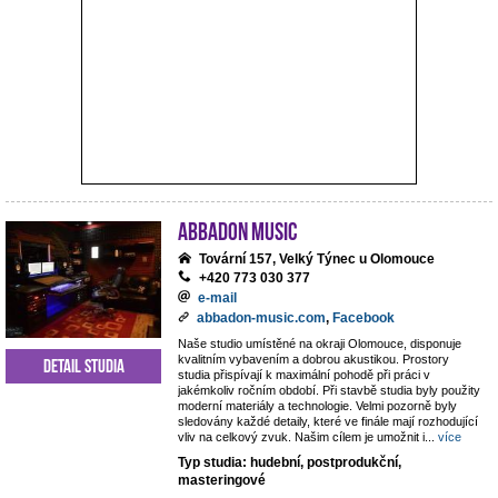
ABBADON Music
Tovární 157, Velký Týnec u Olomouce
+420 773 030 377
e-mail
abbadon-music.com
,
Facebook
Naše studio umístěné na okraji Olomouce, disponuje
kvalitním vybavením a dobrou akustikou. Prostory
Detail studia
studia přispívají k maximální pohodě při práci v
jakémkoliv ročním období. Při stavbě studia byly použity
moderní materiály a technologie. Velmi pozorně byly
sledovány každé detaily, které ve finále mají rozhodující
vliv na celkový zvuk. Našim cílem je umožnit i
...
více
Typ studia: hudební, postprodukční,
masteringové