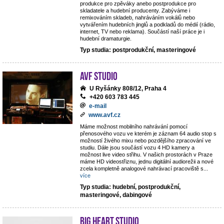
produkce pro zpěváky anebo postprodukce pro
skladatele a hudební producenty. Zabýváme i
remixováním skladeb, nahráváním vokálů nebo
vytvářením hudebních jinglů a podkladů do médií (rádio,
internet, TV nebo reklama). Součástí naší práce je i
hudební dramaturgie.
Typ studia: postprodukční, masteringové
AVF STUDIO
U Ryšánky 808/12, Praha 4
+420 603 783 445
e-mail
www.avf.cz
Máme možnost mobilního nahrávání pomocí
přenosového vozu ve kterém je záznam 64 audio stop s
možností živého mixu nebo pozdějšího zpracování ve
studiu. Dále jsou součástí vozu 4 HD kamery a
možnost live video střihu. V našich prostorách v Praze
máme HD videostřiznu, jednu digitální audiorežii a nové
zcela kompletně analogové nahrávací pracoviště s
...
více
Typ studia: hudební, postprodukční,
masteringové, dabingové
Big Heart Studio