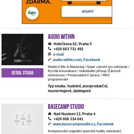
Audio Within
Holečkova 62, Praha 5
+420 603 731 492
e-mail
audio-within.com
,
Facebook
Moderní Mix & Mastering / Super zázemí pro nahráván /
Rychlá komunikace / Individuální přístup /Žánrově
Detail studia
neomezeno / Postprodukční úpravy / MIDI
programování
Typ studia: hudební, postprodukční,
masteringové, dabingové
BaseCamp studio
Nad Nuslemi 13, Praha 4
+420 606 334 041
www.basecampstudio.cz
,
Facebook
Komponování originální autorské hudby nahrávání,