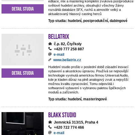
editace, mix a mastering kompletní zvuková postprodukce
světové hudební archivy, obsahující všechny žánry
Detail studia
rozsáhlá databáze SFX, ruchů a atmosfér velký a
aktualizovaný hlasový casting herců
Typ studia: hudební, postprodukční, dabingové
BELLATRIX
č.p. 82, Čtyřkoly
+420 777 258 887
e-mail
www.bellatrix.cz
Hudební studio prošlo v poslední době zásadní inovací
vybavení a akustickou úpravou. Používá se nejnovější
Detail studia
technologie vyvinutá americkou firmou Universal Audio,
kde je kladen důraz na plně analogový zvuk a nejvyšší
možnou kvalitu zpracování. Tomu odpovídá i
softwarové vybavení s vybranou paletou špičkových
modulů a zařízeních.
Typ studia: hudební, masteringové
Blakk Studio
Jemnická 313/15, Praha 4
+420 722 774 466
e-mail