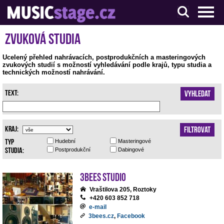
S muzikanty pro muzikanty
Zvuková studia
Ucelený přehled nahrávacích, postprodukčních a masteringových
zvukových studií s možností vyhledávání podle krajů, typu studia a
technických možností nahrávání.
Text:
Vyhledat
Kraj:
Filtrovat
Typ
Hudební
Masteringové
studia:
Postprodukční
Dabingové
3bees studio
Vraštilova 205, Roztoky
+420 603 852 718
e-mail
3bees.cz
,
Facebook