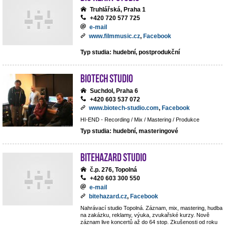
Truhlářská, Praha 1
+420 720 577 725
e-mail
www.filmmusic.cz
,
Facebook
Typ studia: hudební, postprodukční
BIOTECH STUDIO
Suchdol, Praha 6
+420 603 537 072
www.biotech-studio.com
,
Facebook
HI-END - Recording / Mix / Mastering / Produkce
Typ studia: hudební, masteringové
BiteHazard Studio
č.p. 276, Topolná
+420 603 300 550
e-mail
bitehazard.cz
,
Facebook
Nahrávací studio Topolná. Záznam, mix, mastering, hudba
na zakázku, reklamy, výuka, zvukařské kurzy. Nově
záznam live koncertů až do 64 stop. Zkušenosti od roku