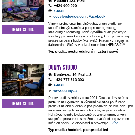
Hudební 123, Plzeň
+420 000 000
e-mail
developdevice.com
,
Facebook
V mém profesionálním, plně vybaveném studiu, se
soustředím výhradně na postprodukci, mixing,
Detail studia
mastering a reamping. Také vytvářím audio presety a
templaty pro muzikanty a producenty, které jim urychlují
proces při psaní hudby (viz. web). Pracuji výhradně na
dálku/online. Služby v oblasti recordingu NENABÍZÍM!
Typ studia: postprodukční, masteringové
Dunny studio
Koněvova 16, Praha 3
+420 777 663 393
e-mail
www.dunny.cz
Dunny studio vzniklo v roce 2004. Dnes je díky svému
perfektnímu vybavení a výborné akustice používáno
Detail studia
především jako hudební a postprodukční studio, dále i pro
natáčení různých reklamních spotů, jinglů a podobně.
Nahrávací studio je situované ve zrekonstruovaných
sklepních prostorech s možností natáčení do pozdních
nočních hodin. Studio vlastní a provozuje
...
více
Typ studia: hudební, postprodukční