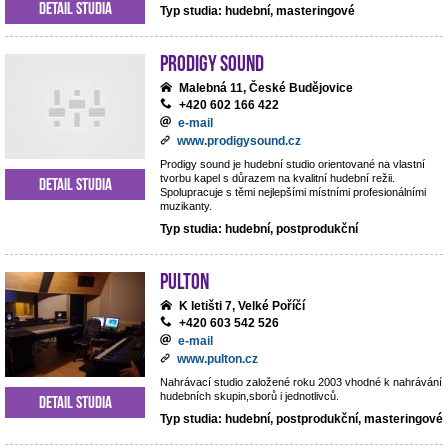
Detail studia
Typ studia: hudební, masteringové
Prodigy Sound
Malebná 11, České Budějovice
+420 602 166 422
e-mail
www.prodigysound.cz
Prodigy sound je hudební studio orientované na vlastní
tvorbu kapel s důrazem na kvalitní hudební režii.
Detail studia
Spolupracuje s těmi nejlepšími místními profesionálními
muzikanty.
Typ studia: hudební, postprodukční
Pulton
K letišti 7, Velké Poříčí
+420 603 542 526
e-mail
www.pulton.cz
Nahrávací studio založené roku 2003 vhodné k nahrávání
hudebních skupin,sborů i jednotlivců.
Detail studia
Typ studia: hudební, postprodukční, masteringové