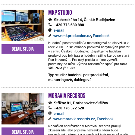
MKP STUDIO
Skuherského 14, České Budějovice
+420 773 680 880
e-mail
www.mkproduction.cz
,
Facebook
Hudební, postprodukční a masteringové studio vziklo v
roce 2000. Je situováno v podkroví nebytových prostor
Detail studia
v centru Českých Budějovic. Zajišťujeme hudební
produkci pop folk jazz a hudební režii, o kterou se stará
Petr Novotný.... Pro celý projekt umíme vytvořit
podmínky na míru. Výroba reklamních spotů pro radia
sítě RRM již 15 let.
Typ studia: hudební, postprodukční,
masteringové, dabingové
Moravia Records
Střížov 81, Drahanovice-Střížov
+420 776 372 528
e-mail
www.moraviarecords.cz
,
Facebook
Na vašich nahrávkách v Moravia Records pracují
zkušení lidé, aby připravili nahrávku, která bude
Detail studia
poslechově zajímavá a po technické stránce dokonalá.