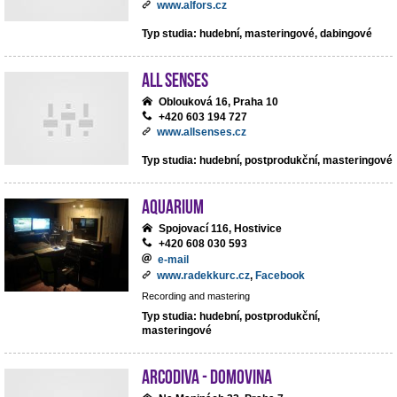
www.alfors.cz
Typ studia: hudební, masteringové, dabingové
All Senses
Oblouková 16, Praha 10
+420 603 194 727
www.allsenses.cz
Typ studia: hudební, postprodukční, masteringové
Aquarium
Spojovací 116, Hostivice
+420 608 030 593
e-mail
www.radekkurc.cz
,
Facebook
Recording and mastering
Typ studia: hudební, postprodukční,
masteringové
ArcoDiva - Domovina