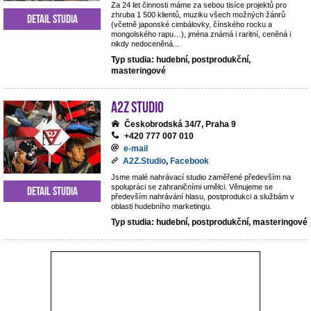
Za 24 let činnosti máme za sebou tisíce projektů pro
zhruba 1 500 klientů, muziku všech možných žánrů
Detail studia
(včetně japonské cimbálovky, čínského rocku a
mongolského rapu…), jména známá i raritní, ceněná i
nikdy nedoceněná...
Typ studia: hudební, postprodukční,
masteringové
A2Z Studio
Českobrodská 34/7, Praha 9
+420 777 007 010
e-mail
A2Z.Studio
,
Facebook
Jsme malé nahrávací studio zaměřené především na
spolupráci se zahraničními umělci. Věnujeme se
Detail studia
především nahrávání hlasu, postprodukci a službám v
oblasti hudebního marketingu.
Typ studia: hudební, postprodukční, masteringové