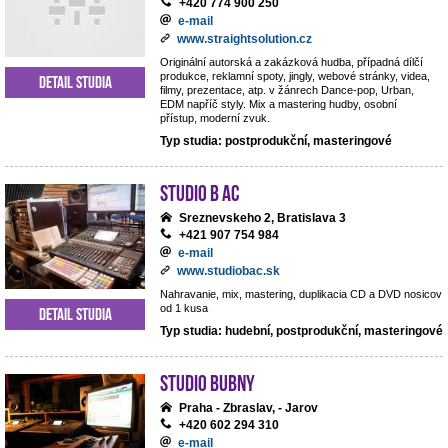
+420 774 900 250
e-mail
www.straightsolution.cz
Originální autorská a zakázková hudba, případná dílčí
produkce, reklamní spoty, jingly, webové stránky, videa,
Detail studia
filmy, prezentace, atp. v žánrech Dance-pop, Urban,
EDM napříč styly. Mix a mastering hudby, osobní
přístup, moderní zvuk.
Typ studia: postprodukční, masteringové
Studio B AC
Sreznevskeho 2, Bratislava 3
+421 907 754 984
e-mail
www.studiobac.sk
Nahravanie, mix, mastering, duplikacia CD a DVD nosicov
od 1 kusa
Detail studia
Typ studia: hudební, postprodukční, masteringové
Studio BUBNY
Praha - Zbraslav, - Jarov
+420 602 294 310
e-mail