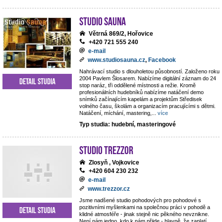
Studio Sauna
Větrná 869/2, Hořovice
+420 721 555 240
e-mail
www.studiosauna.cz
,
Facebook
Nahrávací studio s dlouholetou působností. Založeno roku
2004 Pavlem Šlosarem. Nabízíme digitální záznam do 24
Detail studia
stop naráz, tři oddělené místnosti a režie. Kromě
profesionálních hudebníků nabízíme natáčení demo
snímků začínajícím kapelám a projektům Středisek
volného času, školám a organizacím pracujícími s dětmi.
Natáčení, míchání, mastering,
...
více
Typ studia: hudební, masteringové
STUDIO TREZZOR
Zlosyň , Vojkovice
+420 604 230 232
e-mail
www.trezzor.cz
Jsme nadšené studio pohodových pro pohodové s
pozitivními myšlenkami na společnou práci v pohodě a
Detail studia
klidné atmosféře - jinak stejně nic pěkného nevznikne.
Není nám jedno, kdo k nám přijde - hlavně, že zaplatí.