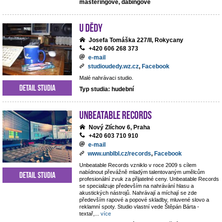
masteringové, dabingové
U dědy
Josefa Tomáška 227/II, Rokycany
+420 606 268 373
e-mail
studioudedy.wz.cz
,
Facebook
Malé nahrávaci studio.
Detail studia
Typ studia: hudební
Unbeatable Records
Nový Zlíchov 6, Praha
+420 603 710 910
e-mail
www.unblbl.cz/records
,
Facebook
Unbeatable Records vzniklo v roce 2009 s cílem
nabídnout převážně mladým talentovaným umělcům
Detail studia
profesionální zvuk za přijatelné ceny. Unbeatable Records
se specializuje především na nahrávání hlasu a
akustických nástrojů. Nahrávají a míchají se zde
především rapové a popové skladby, mluvené slovo a
reklamní spoty. Studio vlastní vede Štěpán Bárta -
textař,
...
více