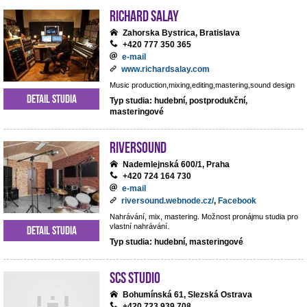
RICHARD SALAY
Zahorska Bystrica, Bratislava
+420 777 350 365
e-mail
www.richardsalay.com
Music production,mixing,editing,mastering,sound design
Detail studia
Typ studia: hudební, postprodukční,
masteringové
Riversound
Nademlejnská 600/1, Praha
+420 724 164 730
e-mail
riversound.webnode.cz/
,
Facebook
Nahrávání, mix, mastering. Možnost pronájmu studia pro
vlastní nahrávání.
Detail studia
Typ studia: hudební, masteringové
SCS Studio
Bohumínská 61, Slezská Ostrava
+420 723 939 708