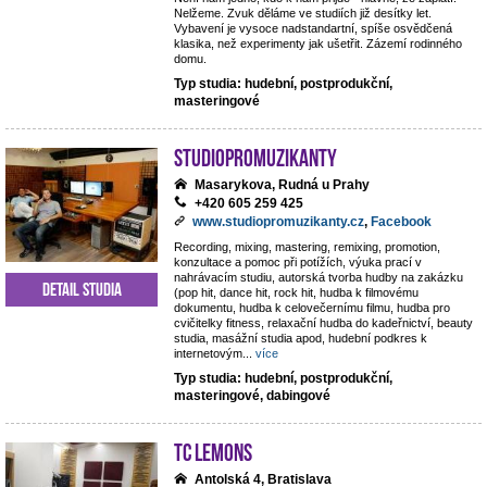
Nelžeme. Zvuk děláme ve studiích již desítky let.
Vybavení je vysoce nadstandartní, spíše osvědčená
klasika, než experimenty jak ušetřit. Zázemí rodinného
domu.
Typ studia: hudební, postprodukční,
masteringové
StudioPROmuzikanty
Masarykova, Rudná u Prahy
+420 605 259 425
www.studiopromuzikanty.cz
,
Facebook
Recording, mixing, mastering, remixing, promotion,
konzultace a pomoc při potížích, výuka prací v
nahrávacím studiu, autorská tvorba hudby na zakázku
Detail studia
(pop hit, dance hit, rock hit, hudba k filmovému
dokumentu, hudba k celovečernímu filmu, hudba pro
cvičitelky fitness, relaxační hudba do kadeřnictví, beauty
studia, masážní studia apod, hudební podkres k
internetovým
...
více
Typ studia: hudební, postprodukční,
masteringové, dabingové
TC Lemons
Antolská 4, Bratislava