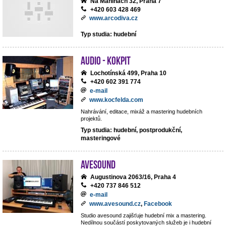
Na Maninách 32, Praha 7
+420 603 428 469
www.arcodiva.cz
Typ studia: hudební
Audio - Kokpit
Lochotínská 499, Praha 10
+420 602 391 774
e-mail
www.kocfelda.com
Nahrávání, editace, mixáž a mastering hudebních
projektů.
Typ studia: hudební, postprodukční,
masteringové
avesound
Augustinova 2063/16, Praha 4
+420 737 846 512
e-mail
www.avesound.cz
,
Facebook
Studio avesound zajišťuje hudební mix a mastering.
Nedílnou součástí poskytovaných služeb je i hudební