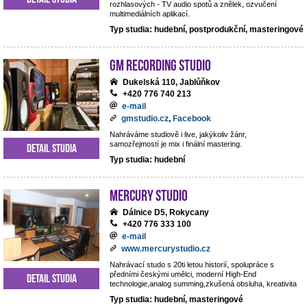
rozhlasových - TV audio spotů a znělek, ozvučení
multimediálních aplikací.
Typ studia: hudební, postprodukční, masteringové
GM Recording Studio
Dukelská 110, Jablůňkov
+420 776 740 213
e-mail
gmstudio.cz
,
Facebook
Nahráváme studiově i live, jakýkoliv žánr,
samozřejmostí je mix i finální mastering.
Detail studia
Typ studia: hudební
Mercury studio
Dálnice D5, Rokycany
+420 776 333 100
e-mail
www.mercurystudio.cz
Nahrávací studo s 20ti letou historií, spolupráce s
předními českými umělci, moderní High-End
Detail studia
technologie,analog summing,zkušená obsluha, kreativita
Typ studia: hudební, masteringové