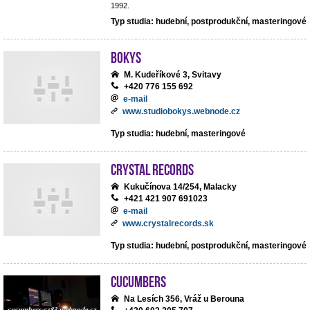
1992.
Typ studia: hudební, postprodukční, masteringové
BoKys
M. Kudeříkové 3, Svitavy
+420 776 155 692
e-mail
www.studiobokys.webnode.cz
Typ studia: hudební, masteringové
Crystal Records
Kukučínova 14/254, Malacky
+421 421 907 691023
e-mail
www.crystalrecords.sk
Typ studia: hudební, postprodukční, masteringové
cucumbers
Na Lesích 356, Vráž u Berouna