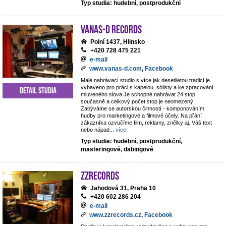
Typ studia: hudební, postprodukční
VANAS-D Records
Polní 1437, Hlinsko
+420 728 475 221
e-mail
www.vanas-d.com
,
Facebook
Malé nahrávací studio s více jak desetiletou tradicí je
vybaveno pro práci s kapelou, sólisty a ke zpracování
Detail studia
mluveného slova.Je schopné nahrávat 24 stop
současně a celkový počet stop je neomezený.
Zabýváme se autorskou činností - komponováním
hudby pro marketingové a filmové účely. Na přání
zákazníka ozvučíme film, reklamy, znělky aj. Váš text
nebo nápad
...
více
Typ studia: hudební, postprodukční,
masteringové, dabingové
ZZrecords
Jahodová 31, Praha 10
+420 602 286 204
e-mail
www.zzrecords.cz
,
Facebook