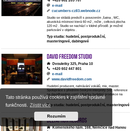
+420 602 205 707
e-mail
cucumbers-cz83.webnode.cz
Studio se skládá predsíň s posezením ,šatna , WC,
akustická místnost která 60 m2 , režie , celková plocha
120 m2 . Studio se nachází v klidné přírodě. je možné
parkování v objektu .
Typ studia: hudební, postprodukční,
masteringové, dabingové
David Freedom studio
Dvouletky 325, Praha 10
+420 602 447 801
e-mail
www.davidfreedom.com
Hudební producent, nahrávání vokálů, mix, master.
Spolupráce s předními českými interprety (viz. reference
na davidfreedom.com). Ukázky hudební produkce na
Tato stránka používá cookies k zajištění správné
Youtube (viz. davidfreedom.com)
funkčnosti.
Zjistit více
Typ studia: hudební, postprodukční, masteringové
Rozumím
Deltaphon records
Komenského nám. 168, Němčice nad Hanou