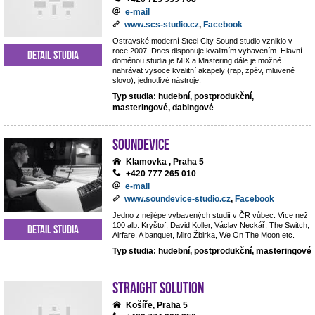
e-mail
www.scs-studio.cz
,
Facebook
Ostravské moderní Steel City Sound studio vzniklo v
roce 2007. Dnes disponuje kvalitním vybavením. Hlavní
Detail studia
doménou studia je MIX a Mastering dále je možné
nahrávat vysoce kvalitní akapely (rap, zpěv, mluvené
slovo), jednotlivé nástroje.
Typ studia: hudební, postprodukční,
masteringové, dabingové
Soundevice
Klamovka , Praha 5
+420 777 265 010
e-mail
www.soundevice-studio.cz
,
Facebook
Jedno z nejlépe vybavených studií v ČR vůbec. Více než
100 alb. Kryštof, David Koller, Václav Neckář, The Switch,
Detail studia
Airfare, A banquet, Miro Žbirka, We On The Moon etc.
Typ studia: hudební, postprodukční, masteringové
Straight Solution
Košíře, Praha 5