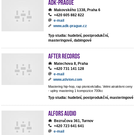
ADK-Prague
Makovského 1338, Praha 6
+420 605 882 822
e-mail
www.adk-prague.cz
Typ studia: hudební, postprodukční,
masteringové, dabingové
After records
Matechova 8, Praha
+420 731 141 128
e-mail
www.ativion.com
Mastering hip-hop, rap pisnicek/albu. Velmi atraktivni ceny
- uplny mastering 1 kompozice 700kc
Typ studia: hudební, postprodukční, masteringové
ALFORS audio
Bezručova 361, Turnov
+420 723 641 641
e-mail