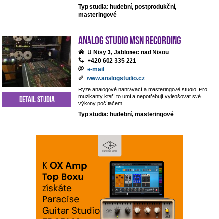
Typ studia: hudební, postprodukční,
masteringové
analog studio MSN recording
U Nisy 3, Jablonec nad Nisou
+420 602 335 221
e-mail
www.analogstudio.cz
Ryze analogové nahrávací a masteringové studio. Pro
muzikanty kteří to umí a nepotřebují vylepšovat své
Detail studia
výkony počítačem.
Typ studia: hudební, masteringové