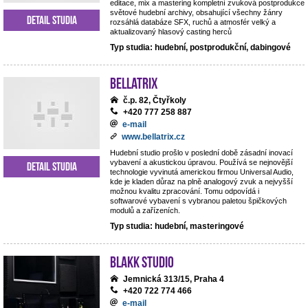
editace, mix a mastering kompletní zvuková postprodukce
světové hudební archivy, obsahující všechny žánry
Detail studia
rozsáhlá databáze SFX, ruchů a atmosfér velký a
aktualizovaný hlasový casting herců
Typ studia: hudební, postprodukční, dabingové
BELLATRIX
č.p. 82, Čtyřkoly
+420 777 258 887
e-mail
www.bellatrix.cz
Hudební studio prošlo v poslední době zásadní inovací
vybavení a akustickou úpravou. Používá se nejnovější
Detail studia
technologie vyvinutá americkou firmou Universal Audio,
kde je kladen důraz na plně analogový zvuk a nejvyšší
možnou kvalitu zpracování. Tomu odpovídá i
softwarové vybavení s vybranou paletou špičkových
modulů a zařízeních.
Typ studia: hudební, masteringové
Blakk Studio
Jemnická 313/15, Praha 4
+420 722 774 466
e-mail