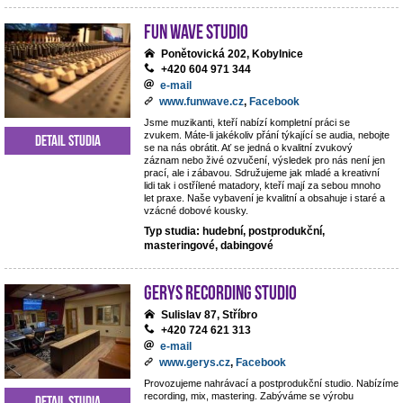
Fun Wave Studio
Ponětovická 202, Kobylnice
+420 604 971 344
e-mail
www.funwave.cz
,
Facebook
Jsme muzikanti, kteří nabízí kompletní práci se
zvukem. Máte-li jakékoliv přání týkající se audia, nebojte
Detail studia
se na nás obrátit. Ať se jedná o kvalitní zvukový
záznam nebo živé ozvučení, výsledek pro nás není jen
prací, ale i zábavou. Sdružujeme jak mladé a kreativní
lidi tak i ostřílené matadory, kteří mají za sebou mnoho
let praxe. Naše vybavení je kvalitní a obsahuje i staré a
vzácné dobové kousky.
Typ studia: hudební, postprodukční,
masteringové, dabingové
Gerys Recording Studio
Sulislav 87, Stříbro
+420 724 621 313
e-mail
www.gerys.cz
,
Facebook
Provozujeme nahrávací a postprodukční studio. Nabízíme
recording, mix, mastering. Zabýváme se výrobu
Detail studia