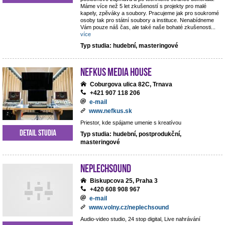
Máme více než 5 let zkušeností s projekty pro malé
kapely, zpěváky a soubory. Pracujeme jak pro soukromé
osoby tak pro státní soubory a instituce. Nenabídneme
Vám pouze náš čas, ale také naše bohaté zkušenosti
...
více
Typ studia: hudební, masteringové
NEFKUS Media House
Coburgova ulica 82C, Trnava
+421 907 118 206
e-mail
www.nefkus.sk
Priestor, kde spájame umenie s kreatívou
Detail studia
Typ studia: hudební, postprodukční,
masteringové
NEPLECHSOUND
Biskupcova 25, Praha 3
+420 608 908 967
e-mail
www.volny.cz/neplechsound
Audio-video studio, 24 stop digital, Live nahrávání