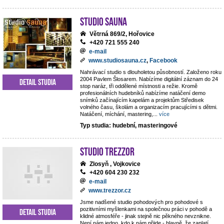
Studio Sauna
Větrná 869/2, Hořovice
+420 721 555 240
e-mail
www.studiosauna.cz
,
Facebook
Nahrávací studio s dlouholetou působností. Založeno roku
2004 Pavlem Šlosarem. Nabízíme digitální záznam do 24
Detail studia
stop naráz, tři oddělené místnosti a režie. Kromě
profesionálních hudebníků nabízíme natáčení demo
snímků začínajícím kapelám a projektům Středisek
volného času, školám a organizacím pracujícími s dětmi.
Natáčení, míchání, mastering,
...
více
Typ studia: hudební, masteringové
STUDIO TREZZOR
Zlosyň , Vojkovice
+420 604 230 232
e-mail
www.trezzor.cz
Jsme nadšené studio pohodových pro pohodové s
pozitivními myšlenkami na společnou práci v pohodě a
Detail studia
klidné atmosféře - jinak stejně nic pěkného nevznikne.
Není nám jedno, kdo k nám přijde - hlavně, že zaplatí.