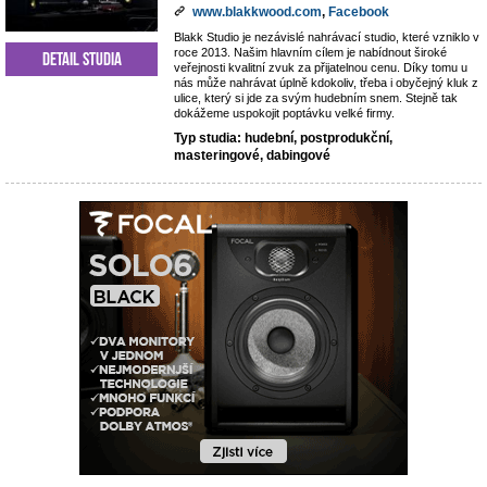
www.blakkwood.com
,
Facebook
Blakk Studio je nezávislé nahrávací studio, které vzniklo v
roce 2013. Našim hlavním cílem je nabídnout široké
Detail studia
veřejnosti kvalitní zvuk za přijatelnou cenu. Díky tomu u
nás může nahrávat úplně kdokoliv, třeba i obyčejný kluk z
ulice, který si jde za svým hudebním snem. Stejně tak
dokážeme uspokojit poptávku velké firmy.
Typ studia: hudební, postprodukční,
masteringové, dabingové