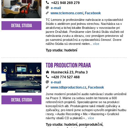
+421 948 269 279
e-mail
www.tclemons.com/
,
Facebook
TC Lemons je profesionálne nahrávacie a vydavateľské
štúdio s ateliérom pod jednou strechou. Nachádza sa v
Detail studia
atraktívnej a tichej lokalite Bratislavy v novostavbe pri
jazere Draždiak. Ponúkame vám širokú škálu služieb od
nahrávania zvuku a obrazu, cez prenájom priestorov až
po samotnú produkčnú a vydavateľskú činnosť. Dvere
nášho štúdia sú otvorené nielen
...
více
Typ studia: hudební
TdB Production Praha
Husinecká 23, Praha 3
+420 774 527 468
e-mail
www.tdbproduction.cz
,
Facebook
Jsme moderní produkční audio nahrávací studio umístěné
na Praze 3. Máme za sebou sedm let historie a 600
Detail studia
referenčních projektů. Specializujeme se na produkci
koncepčních alb. Produkujeme také mladé zpěváky a
zpěvačky, pro které jsme schopni vytvořit originální hudbu
i texty. • Audio Recording • Mix • Mastering • Grafické
návrhy obalů CD a plakátů •
...
více
Typ studia: hudební, postprodukční,