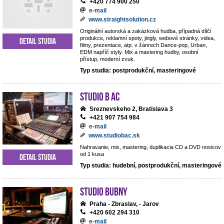
+420 774 900 250
e-mail
www.straightsolution.cz
Originální autorská a zakázková hudba, případná dílčí
produkce, reklamní spoty, jingly, webové stránky, videa,
Detail studia
filmy, prezentace, atp. v žánrech Dance-pop, Urban,
EDM napříč styly. Mix a mastering hudby, osobní
přístup, moderní zvuk.
Typ studia: postprodukční, masteringové
Studio B AC
Sreznevskeho 2, Bratislava 3
+421 907 754 984
e-mail
www.studiobac.sk
Nahravanie, mix, mastering, duplikacia CD a DVD nosicov
od 1 kusa
Detail studia
Typ studia: hudební, postprodukční, masteringové
Studio BUBNY
Praha - Zbraslav, - Jarov
+420 602 294 310
e-mail