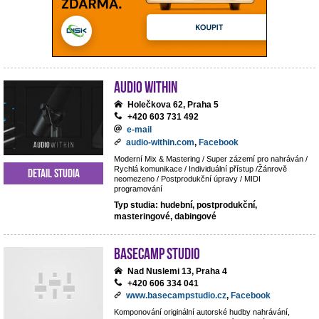
Audio Within
Holečkova 62, Praha 5
+420 603 731 492
e-mail
audio-within.com
,
Facebook
Moderní Mix & Mastering / Super zázemí pro nahráván /
Rychlá komunikace / Individuální přístup /Žánrově
Detail studia
neomezeno / Postprodukční úpravy / MIDI
programování
Typ studia: hudební, postprodukční,
masteringové, dabingové
BaseCamp studio
Nad Nuslemi 13, Praha 4
+420 606 334 041
www.basecampstudio.cz
,
Facebook
Komponování originální autorské hudby nahrávání,