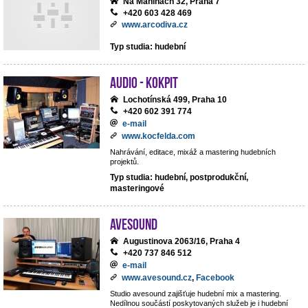
Na Maninách 32, Praha 7
+420 603 428 469
www.arcodiva.cz
Typ studia: hudební
Audio - Kokpit
Lochotínská 499, Praha 10
+420 602 391 774
e-mail
www.kocfelda.com
Nahrávání, editace, mixáž a mastering hudebních
projektů.
Typ studia: hudební, postprodukční,
masteringové
avesound
Augustinova 2063/16, Praha 4
+420 737 846 512
e-mail
www.avesound.cz
,
Facebook
Studio avesound zajišťuje hudební mix a mastering.
Nedílnou součástí poskytovaných služeb je i hudební