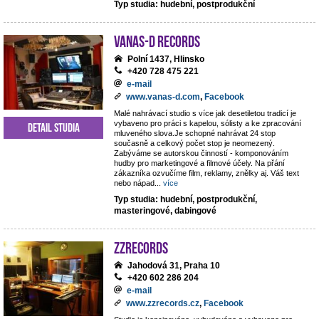
Typ studia: hudební, postprodukční
VANAS-D Records
Polní 1437, Hlinsko
+420 728 475 221
e-mail
www.vanas-d.com
,
Facebook
Malé nahrávací studio s více jak desetiletou tradicí je
vybaveno pro práci s kapelou, sólisty a ke zpracování
Detail studia
mluveného slova.Je schopné nahrávat 24 stop
současně a celkový počet stop je neomezený.
Zabýváme se autorskou činností - komponováním
hudby pro marketingové a filmové účely. Na přání
zákazníka ozvučíme film, reklamy, znělky aj. Váš text
nebo nápad
...
více
Typ studia: hudební, postprodukční,
masteringové, dabingové
ZZrecords
Jahodová 31, Praha 10
+420 602 286 204
e-mail
www.zzrecords.cz
,
Facebook