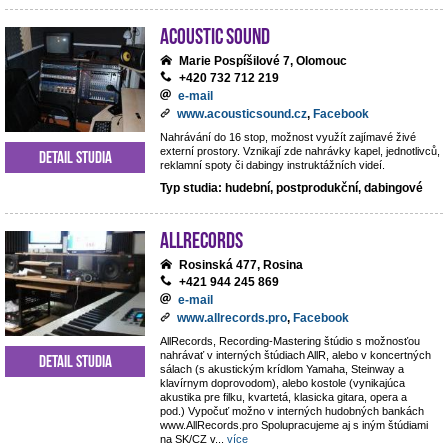
Acoustic Sound
Marie Pospíšilové 7, Olomouc
+420 732 712 219
e-mail
www.acousticsound.cz
,
Facebook
Nahrávání do 16 stop, možnost využít zajímavé živé
externí prostory. Vznikají zde nahrávky kapel, jednotlivců,
Detail studia
reklamní spoty či dabingy instruktážních videí.
Typ studia: hudební, postprodukční, dabingové
AllRecords
Rosinská 477, Rosina
+421 944 245 869
e-mail
www.allrecords.pro
,
Facebook
AllRecords, Recording-Mastering štúdio s možnosťou
nahrávať v interných štúdiach AllR, alebo v koncertných
Detail studia
sálach (s akustickým krídlom Yamaha, Steinway a
klavírnym doprovodom), alebo kostole (vynikajúca
akustika pre filku, kvartetá, klasicka gitara, opera a
pod.) Vypočuť možno v interných hudobných bankách
www.AllRecords.pro Spolupracujeme aj s iným štúdiami
na SK/CZ v
...
více