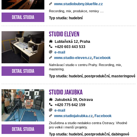
www.studiobubny.bluefile.cz
Recording, mix, produkce, remixy ....
Detail studia
Typ studia: hudební
Studio Eleven
Lublaňská 12, Praha
+420 603 443 533
e-mail
www.studio-eleven.cz
,
Facebook
Nahrávací studio v centru Prahy. Recording, mix,
mastering.
Detail studia
Typ studia: hudební, postprodukční, masteringové
Studio Jakubka
Jakubská 39, Ostrava
+420 775 642 159
e-mail
www.studiojakubka.cz
,
Facebook
Zkušebna a studio nedaleko centra Ostravy. Vhodné
pro velké i menší projekty.
Detail studia
Typ studia: hudební, postprodukční, dabingové