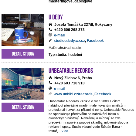
masteringové, dabingové
U dědy
Josefa Tomáška 227/II, Rokycany
+420 606 268 373
e-mail
studioudedy.wz.cz
,
Facebook
Malé nahrávaci studio.
Detail studia
Typ studia: hudební
Unbeatable Records
Nový Zlíchov 6, Praha
+420 603 710 910
e-mail
www.unblbl.cz/records
,
Facebook
Unbeatable Records vzniklo v roce 2009 s cílem
nabídnout převážně mladým talentovaným umělcům
Detail studia
profesionální zvuk za přijatelné ceny. Unbeatable Records
se specializuje především na nahrávání hlasu a
akustických nástrojů. Nahrávají a míchají se zde
především rapové a popové skladby, mluvené slovo a
reklamní spoty. Studio vlastní vede Štěpán Bárta -
textař,
...
více