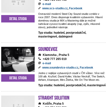
e-mail
www.scs-studio.cz
,
Facebook
Ostravské moderní Steel City Sound studio vzniklo v
roce 2007. Dnes disponuje kvalitním vybavením. Hlavní
Detail studia
doménou studia je MIX a Mastering dále je možné
nahrávat vysoce kvalitní akapely (rap, zpěv, mluvené
slovo), jednotlivé nástroje.
Typ studia: hudební, postprodukční,
masteringové, dabingové
Soundevice
Klamovka , Praha 5
+420 777 265 010
e-mail
www.soundevice-studio.cz
,
Facebook
Jedno z nejlépe vybavených studií v ČR vůbec. Více než
100 alb. Kryštof, David Koller, Václav Neckář, The Switch,
Detail studia
Airfare, A banquet, Miro Žbirka, We On The Moon etc.
Typ studia: hudební, postprodukční, masteringové
Straight Solution
Košíře, Praha 5