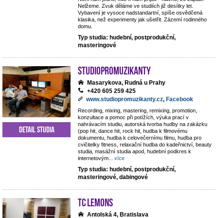
Nelžeme. Zvuk děláme ve studiích již desítky let.
Vybavení je vysoce nadstandartní, spíše osvědčená
klasika, než experimenty jak ušetřit. Zázemí rodinného
domu.
Typ studia: hudební, postprodukční,
masteringové
StudioPROmuzikanty
Masarykova, Rudná u Prahy
+420 605 259 425
www.studiopromuzikanty.cz
,
Facebook
Recording, mixing, mastering, remixing, promotion,
konzultace a pomoc při potížích, výuka prací v
nahrávacím studiu, autorská tvorba hudby na zakázku
Detail studia
(pop hit, dance hit, rock hit, hudba k filmovému
dokumentu, hudba k celovečernímu filmu, hudba pro
cvičitelky fitness, relaxační hudba do kadeřnictví, beauty
studia, masážní studia apod, hudební podkres k
internetovým
...
více
Typ studia: hudební, postprodukční,
masteringové, dabingové
TC Lemons
Antolská 4, Bratislava