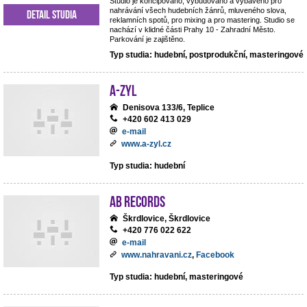
Studio je koncipováno, vybudováno a vybaveno pro
nahrávání všech hudebních žánrů, mluveného slova,
Detail studia
reklamních spotů, pro mixing a pro mastering. Studio se
nachází v klidné části Prahy 10 - Zahradní Město.
Parkování je zajištěno.
Typ studia: hudební, postprodukční, masteringové
A-ZYL
Denisova 133/6, Teplice
+420 602 413 029
e-mail
www.a-zyl.cz
Typ studia: hudební
AB records
Škrdlovice, Škrdlovice
+420 776 022 622
e-mail
www.nahravani.cz
,
Facebook
Typ studia: hudební, masteringové