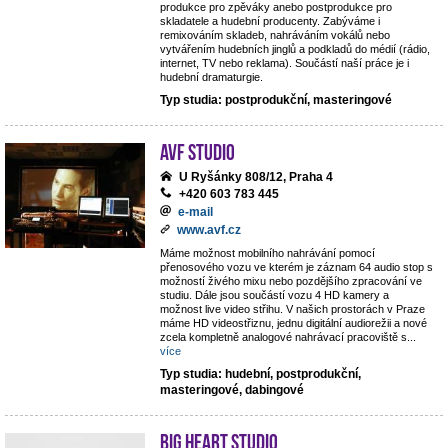
produkce pro zpěváky anebo postprodukce pro
skladatele a hudební producenty. Zabýváme i
remixováním skladeb, nahráváním vokálů nebo
vytvářením hudebních jinglů a podkladů do médií (rádio,
internet, TV nebo reklama). Součástí naší práce je i
hudební dramaturgie.
Typ studia: postprodukční, masteringové
AVF STUDIO
U Ryšánky 808/12, Praha 4
+420 603 783 445
e-mail
www.avf.cz
Máme možnost mobilního nahrávání pomocí
přenosového vozu ve kterém je záznam 64 audio stop s
možností živého mixu nebo pozdějšího zpracování ve
studiu. Dále jsou součástí vozu 4 HD kamery a
možnost live video střihu. V našich prostorách v Praze
máme HD videostřiznu, jednu digitální audiorežii a nové
zcela kompletně analogové nahrávací pracoviště s
...
více
Typ studia: hudební, postprodukční,
masteringové, dabingové
Big Heart Studio