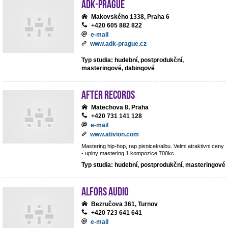
ADK-Prague
Makovského 1338, Praha 6
+420 605 882 822
e-mail
www.adk-prague.cz
Typ studia: hudební, postprodukční,
masteringové, dabingové
After records
Matechova 8, Praha
+420 731 141 128
e-mail
www.ativion.com
Mastering hip-hop, rap pisnicek/albu. Velmi atraktivni ceny
- uplny mastering 1 kompozice 700kc
Typ studia: hudební, postprodukční, masteringové
ALFORS audio
Bezručova 361, Turnov
+420 723 641 641
e-mail