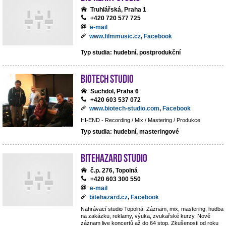
Truhlářská, Praha 1
+420 720 577 725
e-mail
www.filmmusic.cz
,
Facebook
Typ studia: hudební, postprodukční
BIOTECH STUDIO
Suchdol, Praha 6
+420 603 537 072
www.biotech-studio.com
,
Facebook
HI-END - Recording / Mix / Mastering / Produkce
Typ studia: hudební, masteringové
BiteHazard Studio
č.p. 276, Topolná
+420 603 300 550
e-mail
bitehazard.cz
,
Facebook
Nahrávací studio Topolná. Záznam, mix, mastering, hudba
na zakázku, reklamy, výuka, zvukařské kurzy. Nově
záznam live koncertů až do 64 stop. Zkušenosti od roku