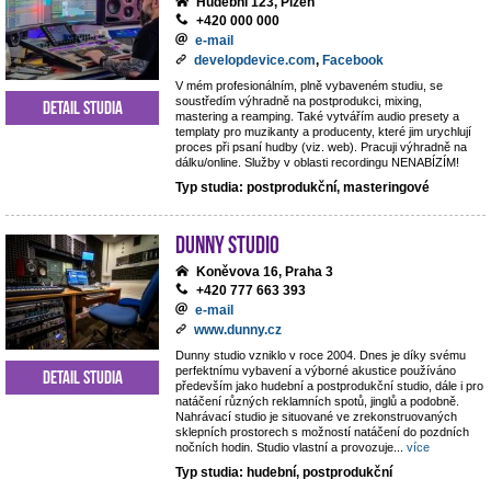
Hudební 123, Plzeň
+420 000 000
e-mail
developdevice.com
,
Facebook
V mém profesionálním, plně vybaveném studiu, se
soustředím výhradně na postprodukci, mixing,
Detail studia
mastering a reamping. Také vytvářím audio presety a
templaty pro muzikanty a producenty, které jim urychlují
proces při psaní hudby (viz. web). Pracuji výhradně na
dálku/online. Služby v oblasti recordingu NENABÍZÍM!
Typ studia: postprodukční, masteringové
Dunny studio
Koněvova 16, Praha 3
+420 777 663 393
e-mail
www.dunny.cz
Dunny studio vzniklo v roce 2004. Dnes je díky svému
perfektnímu vybavení a výborné akustice používáno
Detail studia
především jako hudební a postprodukční studio, dále i pro
natáčení různých reklamních spotů, jinglů a podobně.
Nahrávací studio je situované ve zrekonstruovaných
sklepních prostorech s možností natáčení do pozdních
nočních hodin. Studio vlastní a provozuje
...
více
Typ studia: hudební, postprodukční