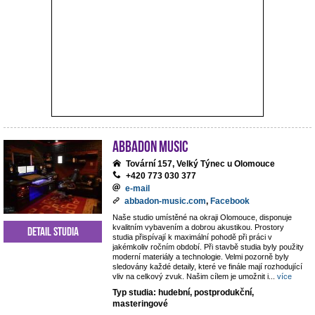
ABBADON Music
Tovární 157, Velký Týnec u Olomouce
+420 773 030 377
e-mail
abbadon-music.com
,
Facebook
Naše studio umístěné na okraji Olomouce, disponuje
kvalitním vybavením a dobrou akustikou. Prostory
Detail studia
studia přispívají k maximální pohodě při práci v
jakémkoliv ročním období. Při stavbě studia byly použity
moderní materiály a technologie. Velmi pozorně byly
sledovány každé detaily, které ve finále mají rozhodující
vliv na celkový zvuk. Našim cílem je umožnit i
...
více
Typ studia: hudební, postprodukční,
masteringové