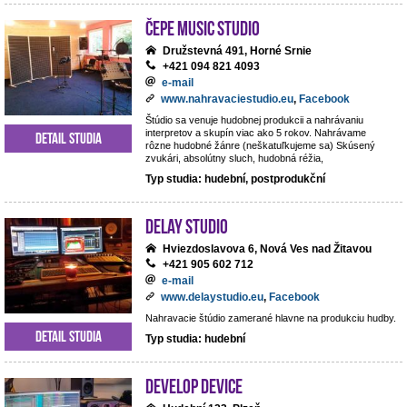
ČePE MUSIC Studio
Družstevná 491, Horné Srnie
+421 094 821 4093
e-mail
www.nahravaciestudio.eu
,
Facebook
Štúdio sa venuje hudobnej produkcii a nahrávaniu
interpretov a skupín viac ako 5 rokov. Nahrávame
Detail studia
rôzne hudobné žánre (neškatuľkujeme sa) Skúsený
zvukári, absolútny sluch, hudobná réžia,
Typ studia: hudební, postprodukční
DeLay studio
Hviezdoslavova 6, Nová Ves nad Žitavou
+421 905 602 712
e-mail
www.delaystudio.eu
,
Facebook
Nahravacie štúdio zamerané hlavne na produkciu hudby.
Detail studia
Typ studia: hudební
Develop Device