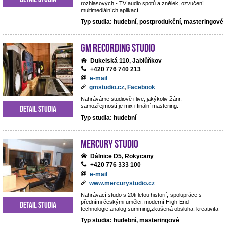
rozhlasových - TV audio spotů a znělek, ozvučení
multimediálních aplikací.
Typ studia: hudební, postprodukční, masteringové
GM Recording Studio
Dukelská 110, Jablůňkov
+420 776 740 213
e-mail
gmstudio.cz
,
Facebook
Nahráváme studiově i live, jakýkoliv žánr,
samozřejmostí je mix i finální mastering.
Detail studia
Typ studia: hudební
Mercury studio
Dálnice D5, Rokycany
+420 776 333 100
e-mail
www.mercurystudio.cz
Nahrávací studo s 20ti letou historií, spolupráce s
předními českými umělci, moderní High-End
Detail studia
technologie,analog summing,zkušená obsluha, kreativita
Typ studia: hudební, masteringové