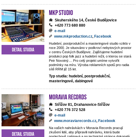
MKP STUDIO
Skuherského 14, České Budějovice
+420 773 680 880
e-mail
www.mkproduction.cz
,
Facebook
Hudební, postprodukční a masteringové studio vziklo v
roce 2000. Je situováno v podkroví nebytových prostor
Detail studia
v centru Českých Budějovic. Zajišťujeme hudební
produkci pop folk jazz a hudební režii, o kterou se stará
Petr Novotný.... Pro celý projekt umíme vytvořit
podmínky na míru. Výroba reklamních spotů pro radia
sítě RRM již 15 let.
Typ studia: hudební, postprodukční,
masteringové, dabingové
Moravia Records
Střížov 81, Drahanovice-Střížov
+420 776 372 528
e-mail
www.moraviarecords.cz
,
Facebook
Na vašich nahrávkách v Moravia Records pracují
zkušení lidé, aby připravili nahrávku, která bude
Detail studia
poslechově zajímavá a po technické stránce dokonalá.