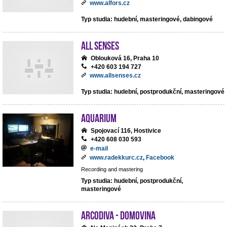
www.alfors.cz
Typ studia: hudební, masteringové, dabingové
All Senses
Oblouková 16, Praha 10
+420 603 194 727
www.allsenses.cz
Typ studia: hudební, postprodukční, masteringové
Aquarium
Spojovací 116, Hostivice
+420 608 030 593
e-mail
www.radekkurc.cz
,
Facebook
Recording and mastering
Typ studia: hudební, postprodukční,
masteringové
ArcoDiva - Domovina