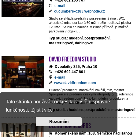
+420 602 205 707
e-mail
cucumbers-cz83.webnode.cz
Studio se skládá predsíň s posezením ,šatna , WC,
akustická místnost která 60 m2 , režie , celková plocha
120 m2 . Studio se nachází v klidné přírodě. je možné
parkování v objektu .
Typ studia: hudební, postprodukční,
masteringové, dabingové
David Freedom studio
Dvouletky 325, Praha 10
+420 602 447 801
e-mail
www.davidfreedom.com
Hudební producent, nahrávání vokálů, mix, master.
Spolupráce s předními českými interprety (viz. reference
na davidfreedom.com). Ukázky hudební produkce na
Tato stránka používá cookies k zajištění správné
Youtube (viz. davidfreedom.com)
funkčnosti.
Zjistit více
Typ studia: hudební, postprodukční, masteringové
Rozumím
Deltaphon records
Komenského nám. 168, Němčice nad Hanou