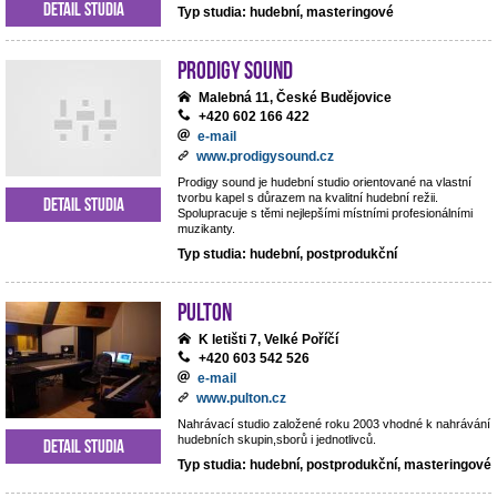
Detail studia
Typ studia: hudební, masteringové
Prodigy Sound
Malebná 11, České Budějovice
+420 602 166 422
e-mail
www.prodigysound.cz
Prodigy sound je hudební studio orientované na vlastní
tvorbu kapel s důrazem na kvalitní hudební režii.
Detail studia
Spolupracuje s těmi nejlepšími místními profesionálními
muzikanty.
Typ studia: hudební, postprodukční
Pulton
K letišti 7, Velké Poříčí
+420 603 542 526
e-mail
www.pulton.cz
Nahrávací studio založené roku 2003 vhodné k nahrávání
hudebních skupin,sborů i jednotlivců.
Detail studia
Typ studia: hudební, postprodukční, masteringové