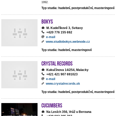
1992.
Typ studia: hudební, postprodukční, masteringové
BoKys
M. Kudeříkové 3, Svitavy
+420 776 155 692
e-mail
www.studiobokys.webnode.cz
Typ studia: hudební, masteringové
Crystal Records
Kukučínova 14/254, Malacky
+421 421 907 691023
e-mail
www.crystalrecords.sk
Typ studia: hudební, postprodukční, masteringové
cucumbers
Na Lesích 356, Vráž u Berouna