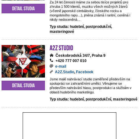
Za 24 let činnosti máme za sebou tisíce projektů pro
zhruba 1 500 klientů, muziku všech možných žánrů
Detail studia
(včetně japonské cimbálovky, čínského rocku a
mongolského rapu…), jména známá i raritní, ceněná i
nikdy nedoceněná...
Typ studia: hudební, postprodukční,
masteringové
A2Z Studio
Českobrodská 34/7, Praha 9
+420 777 007 010
e-mail
A2Z.Studio
,
Facebook
Jsme malé nahrávací studio zaměřené především na
spolupráci se zahraničními umělci. Věnujeme se
Detail studia
především nahrávání hlasu, postprodukci a službám v
oblasti hudebního marketingu.
Typ studia: hudební, postprodukční, masteringové