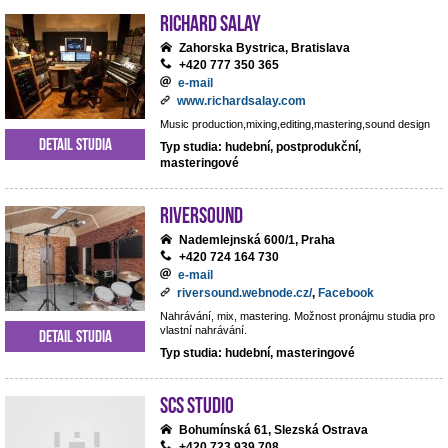
RICHARD SALAY
Zahorska Bystrica, Bratislava
+420 777 350 365
e-mail
www.richardsalay.com
Music production,mixing,editing,mastering,sound design
Detail studia
Typ studia: hudební, postprodukční,
masteringové
Riversound
Nademlejnská 600/1, Praha
+420 724 164 730
e-mail
riversound.webnode.cz/
,
Facebook
Nahrávání, mix, mastering. Možnost pronájmu studia pro
vlastní nahrávání.
Detail studia
Typ studia: hudební, masteringové
SCS Studio
Bohumínská 61, Slezská Ostrava
+420 723 939 708