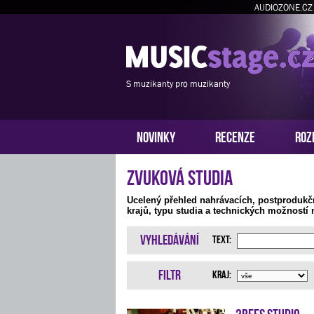
AUDIOZONE.CZ
S muzikanty pro muzikanty
NOVINKY
RECENZE
ROZ
Zvuková studia
Ucelený přehled nahrávacích, postprodukč
krajů, typu studia a technických možností 
Vyhledávání
Text:
Filtr
Kraj:
3bees studio