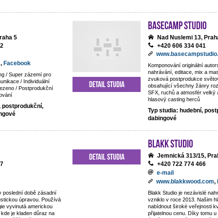
BaseCamp studio
raha 5
Nad Nuslemi 13, Prah
92
+420 606 334 041
www.basecampstudio
m
,
Facebook
Komponování originální auto
nahrávání, editace, mix a mas
ng / Super zázemí pro
zvuková postprodukce světov
nikace / Individuální
Detail studia
obsahující všechny žánry ro
ezeno / Postprodukční
SFX, ruchů a atmosfér velký 
ování
hlasový casting herců
, postprodukční,
Typ studia: hudební, post
ingové
dabingové
Blakk Studio
Detail studia
Jemnická 313/15, Pra
87
+420 722 774 466
e-mail
www.blakkwood.com
,
v poslední době zásadní
Blakk Studio je nezávislé nahr
ustickou úpravou. Používá
vzniklo v roce 2013. Našim hl
gie vyvinutá americkou
nabídnout široké veřejnosti kv
 kde je kladen důraz na
přijatelnou cenu. Díky tomu 