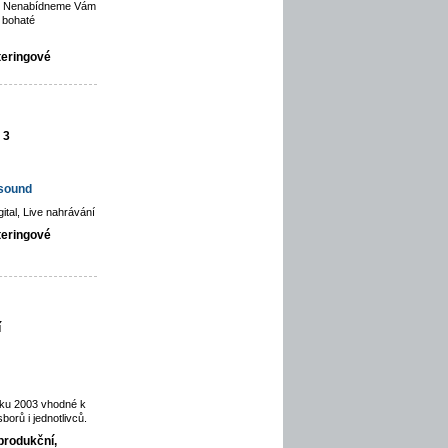
ce. Nenabídneme Vám
 bohaté
teringové
 3
hsound
gital, Live nahrávání
teringové
í
oku 2003 vhodné k
orů i jednotlivců.
produkční,