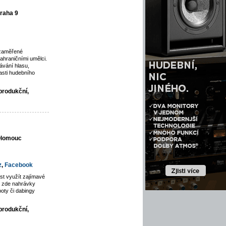
raha 9
 zaměřené
ahraničními umělci.
vání hlasu,
asti hudebního
produkční,
 Olomouc
z
,
Facebook
st využít zajímavé
jí zde nahrávky
poty či dabingy
produkční,