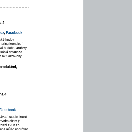
a 4
.cz
,
Facebook
rské hudby
tering kompletní
é hudební archivy,
zsáhlá databáze
a aktualizovaný
produkční,
ha 4
Facebook
ávací studio, které
avním cílem je
alitní zvuk za
u nás může nahrávat