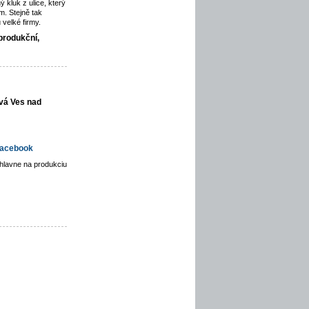
ý kluk z ulice, který
. Stejně tak
velké firmy.
produkční,
vá Ves nad
acebook
hlavne na produkciu