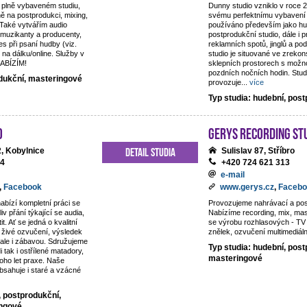
 plně vybaveném studiu,
Dunny studio vzniklo v roce 
ě na postprodukci, mixing,
svému perfektnímu vybavení 
 Také vytvářím audio
používáno především jako hu
 muzikanty a producenty,
postprodukční studio, dále i 
es při psaní hudby (viz.
reklamních spotů, jinglů a p
 na dálku/online. Služby v
studio je situované ve zreko
NABÍZÍM!
sklepních prostorech s možno
pozdních nočních hodin. Studi
odukční, masteringové
provozuje
...
více
Typ studia: hudební, pos
o
Gerys Recording St
Detail studia
, Kobylnice
Sulislav 87, Stříbro
44
+420 724 621 313
e-mail
,
Facebook
www.gerys.cz
,
Facebo
nabízí kompletní práci se
Provozujeme nahrávací a pos
iv přání týkající se audia,
Nabízíme recording, mix, ma
t. Ať se jedná o kvalitní
se výrobu rozhlasových - TV 
živé ozvučení, výsledek
znělek, ozvučení multimediáln
, ale i zábavou. Sdružujeme
Typ studia: hudební, post
di tak i ostřílené matadory,
masteringové
oho let praxe. Naše
obsahuje i staré a vzácné
, postprodukční,
ingové