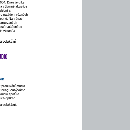
2004. Dnes je díky
a výborné akustice
dební a
pro natáčení různých
odobně. Nahrávací
nstruovaných
stí natáčení do
o vlastní a
tprodukční
udio
ok
tprodukční studio.
stering. Zabýváme
audio spotů a
ích aplikací.
produkční,