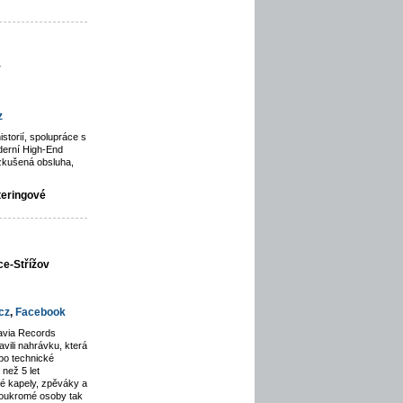
y
z
istorií, spolupráce s
derní High-End
zkušená obsluha,
teringové
ce-Střížov
cz
,
Facebook
avia Records
avili nahrávku, která
po technické
než 5 let
lé kapely, zpěváky a
soukromé osoby tak