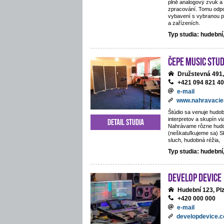
plně analogový zvuk a 
zpracování. Tomu odpo
vybavení s vybranou p
a zařízeních.
Typ studia: hudebn
ČePE MUSIC Stud
Družstevná 491,
+421 094 821 4
e-mail
www.nahravacie
Štúdio sa venuje hudob
interpretov a skupín vi
Detail studia
Nahrávame rôzne hud
(neškatuľkujeme sa) S
sluch, hudobná réžia,
Typ studia: hudební
Develop Device
Hudební 123, Pl
+420 000 000
e-mail
developdevice.