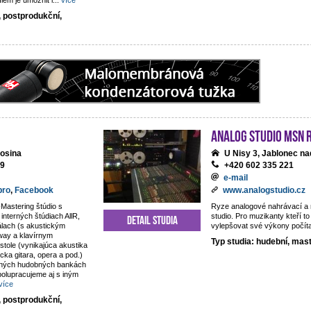
lem je umožnit i
...
více
, postprodukční,
analog studio MSN 
osina
U Nisy 3, Jablonec na
69
+420 602 335 221
e-mail
pro
,
Facebook
www.analogstudio.cz
Mastering štúdio s
Ryze analogové nahrávací a
nterných štúdiach AllR,
studio. Pro muzikanty kteří to
Detail studia
álach (s akustickým
vylepšovat své výkony počít
way a klavírnym
Typ studia: hudební, mas
tole (vynikajúca akustika
sicka gitara, opera a pod.)
rných hudobných bankách
olupracujeme aj s iným
více
, postprodukční,