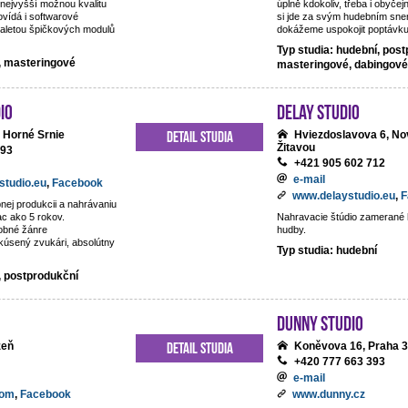
nejvyšší možnou kvalitu
úplně kdokoliv, třeba i obyčejn
vídá i softwarové
si jde za svým hudebním snem
aletou špičkových modulů
dokážeme uspokojit poptávku 
Typ studia: hudební, post
í, masteringové
masteringové, dabingové
io
DeLay studio
Detail studia
 Horné Srnie
Hviezdoslavova 6, No
Žitavou
093
+421 905 602 712
e-mail
studio.eu
,
Facebook
www.delaystudio.eu
,
F
nej produkcii a nahrávaniu
ac ako 5 rokov.
Nahravacie štúdio zamerané 
obné žánre
hudby.
kúsený zvukári, absolútny
Typ studia: hudební
, postprodukční
Dunny studio
Detail studia
zeň
Koněvova 16, Praha 3
+420 777 663 393
e-mail
com
,
Facebook
www.dunny.cz