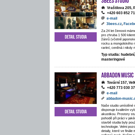
Vraštilova 205,
+420 603 852 7
e-mail
3bees.cz
,
Faceb
Za 24 let činnosti mám
pro zhruba 1 500 klie
Detail studia
žánrů (včetně japonsk
rocku a mongolského 
raritní, ceněná i nikdy
Typ studia: hudební
masteringové
ABBADON Music
Tovární 157, Ve
+420 773 030 3
e-mail
abbadon-music
Naše studio umístěné 
disponuje kvalitním v
Detail studia
akustikou. Prostory stu
pohodě při práci v jaké
stavbě studia byly pou
technologie. Velmi poz
detaily, které ve finále 