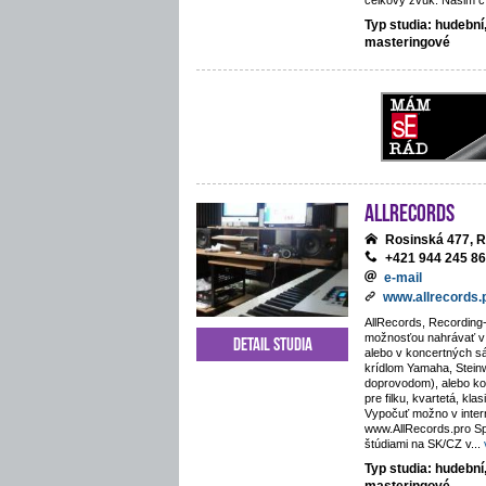
celkový zvuk. Našim cí
Typ studia: hudební
masteringové
AllRecords
Rosinská 477, R
+421 944 245 8
e-mail
www.allrecords.
AllRecords, Recording-
možnosťou nahrávať v i
Detail studia
alebo v koncertných s
krídlom Yamaha, Stein
doprovodom), alebo kos
pre filku, kvartetá, kla
Vypočuť možno v inte
www.AllRecords.pro Sp
štúdiami na SK/CZ v
...
Typ studia: hudební