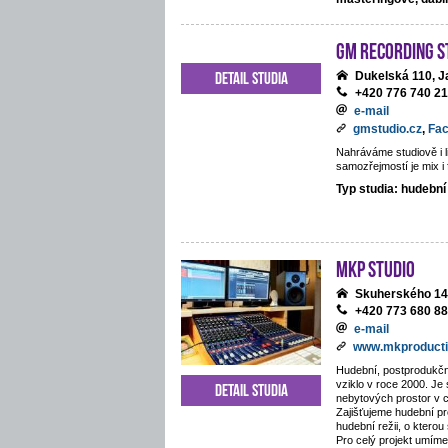
GM Recording S
Detail studia
Dukelská 110, J
+420 776 740 2
e-mail
gmstudio.cz
,
Fa
Nahráváme studiově i li
samozřejmostí je mix i 
Typ studia: hudební
MKP STUDIO
Skuherského 14
+420 773 680 8
e-mail
www.mkproducti
Hudební, postprodukčn
vziklo v roce 2000. Je
Detail studia
nebytových prostor v 
Zajišťujeme hudební pr
hudební režii, o kterou
Pro celý projekt umíme