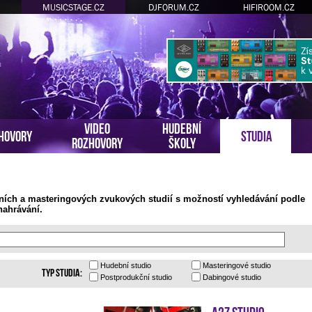
MUSICSTAGE.CZ
DJFORUM.CZ
HIFIROOM.CZ
VIDEO
HUDEBNÍ
HOVORY
STUDIA
ROZHOVORY
ŠKOLY
ních a masteringových zvukových studií s možností vyhledávání podle
nahrávání.
Hudební
studio
Masteringové
studio
Typ studia:
Postprodukční
studio
Dabingové
studio
A2Z Studio