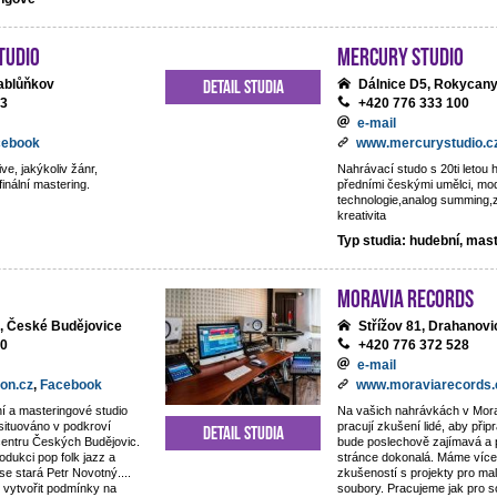
tudio
Mercury studio
Detail studia
ablůňkov
Dálnice D5, Rokycan
13
+420 776 333 100
e-mail
cebook
www.mercurystudio.c
ve, jakýkoliv žánr,
Nahrávací studo s 20ti letou h
finální mastering.
předními českými umělci, mo
technologie,analog summing,
kreativita
Typ studia: hudební, mas
Moravia Records
, České Budějovice
Střížov 81, Drahanovi
80
+420 776 372 528
e-mail
on.cz
,
Facebook
www.moraviarecords.
í a masteringové studio
Na vašich nahrávkách v Mor
 situováno v podkroví
pracují zkušení lidé, aby připr
Detail studia
centru Českých Budějovic.
bude poslechově zajímavá a 
odukci pop folk jazz a
stránce dokonalá. Máme více 
 se stará Petr Novotný....
zkušeností s projekty pro ma
 vytvořit podmínky na
soubory. Pracujeme jak pro 