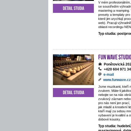
V mém profesionálním,
se soustředím výhradn
Detail studia
mastering a reamping.
presety a templaty pro
které jim urychlují proc
web). Pracuji výhradně
oblasti recordingu NE
Typ studia: postpr
Fun Wave Studi
Ponětovická 202
+420 604 971 3
e-mail
www.funwave.cz
Jsme muzikanti, kteří 
zvukem. Máte-li jakékol
Detail studia
nebojte se na nás obráti
zvukový záznam nebo 
pro nás není jen prací
jak mladé a kreativní li
kteří mají za sebou mn
vybavení je kvalitní a 
dobové kousky.
Typ studia: hudební
masteringové, dab