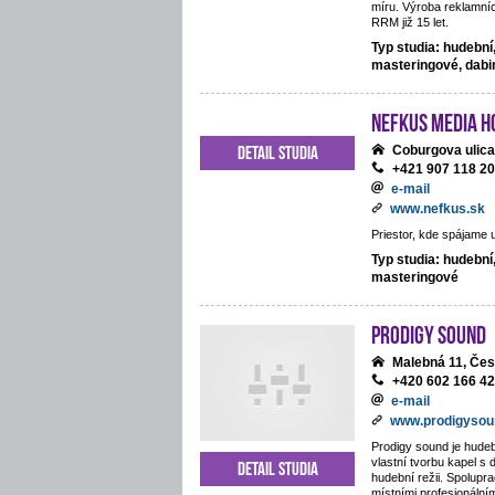
míru. Výroba reklamníc
RRM již 15 let.
Typ studia: hudební
masteringové, dab
NEFKUS Media H
Detail studia
Coburgova ulica
+421 907 118 2
e-mail
www.nefkus.sk
Priestor, kde spájame 
Typ studia: hudební
masteringové
Prodigy Sound
Malebná 11, Če
+420 602 166 4
e-mail
www.prodigysou
Prodigy sound je hudeb
vlastní tvorbu kapel s 
Detail studia
hudební režii. Spolupra
místními profesionální