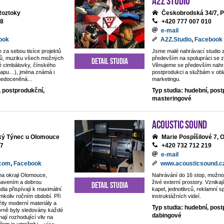
 Roztoky
Českobrodská 34/7, P
18
+420 777 007 010
e-mail
ook
A2Z.Studio
,
Facebook
e za sebou tisíce projektů
Jsme malé nahrávací studio
ntů, muziku všech možných
především na spolupráci se z
Detail studia
é cimbálovky, čínského
Věnujeme se především nahrá
rapu…), jména známá i
postprodukci a službám v obl
 nedoceněná...
marketingu.
, postprodukční,
Typ studia: hudební, post
masteringové
Acoustic Sound
lký Týnec u Olomouce
Marie Pospíšilové 7,
77
+420 732 712 219
e-mail
.com
,
Facebook
www.acousticsound.c
na okraji Olomouce,
Nahrávání do 16 stop, možno
ybavením a dobrou
živé externí prostory. Vznika
Detail studia
dia přispívají k maximální
kapel, jednotlivců, reklamní s
mkoliv ročním období. Při
instruktážních videí.
žity moderní materiály a
Typ studia: hudební, post
orně byly sledovány každé
dabingové
mají rozhodující vliv na