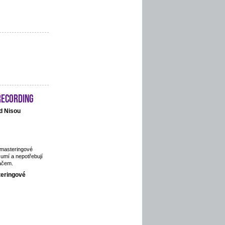
recording
d Nisou
 masteringové
 umí a nepotřebují
ačem.
teringové