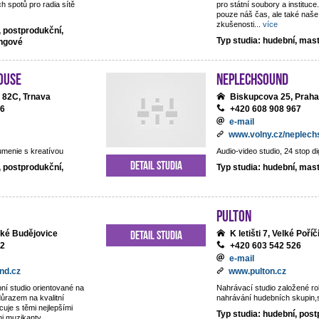
h spotů pro radia sítě
pro státní soubory a institu
pouze náš čas, ale také naše
zkušenosti
...
více
, postprodukční,
Typ studia: hudební, mas
ingové
ouse
NEPLECHSOUND
 82C, Trnava
Biskupcova 25, Praha
06
+420 608 908 967
e-mail
www.volny.cz/neplec
umenie s kreatívou
Audio-video studio, 24 stop di
Detail studia
, postprodukční,
Typ studia: hudební, mas
Pulton
Detail studia
ské Budějovice
K letišti 7, Velké Poříč
22
+420 603 542 526
e-mail
nd.cz
www.pulton.cz
ní studio orientované na
Nahrávací studio založené r
důrazem na kvalitní
nahrávání hudebních skupin,sb
cuje s těmi nejlepšími
Typ studia: hudební, post
mi muzikanty.