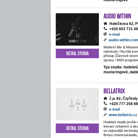
masteringové
Audio Within
Holečkova 62, P
+420 603 731 4
e-mail
audio-within.co
Moderní Mix & Masteri
nahráván / Rychlá komu
Detail studia
přístup /Žánrově neom
úpravy / MIDI program
Typ studia: hudební
masteringové, dab
BELLATRIX
č.p. 82, Čtyřkoly
+420 777 258 8
e-mail
www.bellatrix.cz
Hudební studio prošlo 
inovací vybavení a ak
Detail studia
se nejnovější technolo
firmou Universal Audio,