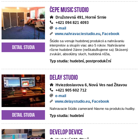
ČePE MUSIC Studio
Družstevná 491, Horné Srnie
+421 094 821 4093
e-mail
www.nahravaciestudio.eu
,
Facebook
Štúdio sa venuje hudobnej produkcii a nahrávaniu
interpretov a skupín viac ako 5 rokov. Nahrávame
Detail studia
rôzne hudobné žánre (neškatuľkujeme sa) Skúsený
zvukári, absolútny sluch, hudobná réžia,
Typ studia: hudební, postprodukční
DeLay studio
Hviezdoslavova 6, Nová Ves nad Žitavou
+421 905 602 712
e-mail
www.delaystudio.eu
,
Facebook
Nahravacie štúdio zamerané hlavne na produkciu hudby.
Detail studia
Typ studia: hudební
Develop Device