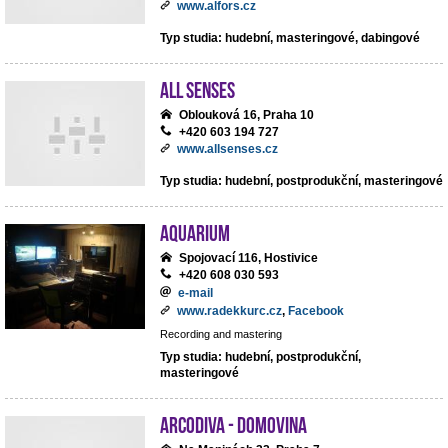
www.alfors.cz
Typ studia: hudební, masteringové, dabingové
All Senses
Oblouková 16, Praha 10
+420 603 194 727
www.allsenses.cz
Typ studia: hudební, postprodukční, masteringové
Aquarium
Spojovací 116, Hostivice
+420 608 030 593
e-mail
www.radekkurc.cz
,
Facebook
Recording and mastering
Typ studia: hudební, postprodukční,
masteringové
ArcoDiva - Domovina