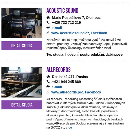
Acoustic Sound
Marie Pospíšilové 7, Olomouc
+420 732 712 219
e-mail
www.acousticsound.cz
,
Facebook
Nahrávání do 16 stop, možnost využít zajímavé živé
externí prostory. Vznikají zde nahrávky kapel, jednotlivců,
Detail studia
reklamní spoty či dabingy instruktážních videí.
Typ studia: hudební, postprodukční, dabingové
AllRecords
Rosinská 477, Rosina
+421 944 245 869
e-mail
www.allrecords.pro
,
Facebook
AllRecords, Recording-Mastering štúdio s možnosťou
nahrávať v interných štúdiach AllR, alebo v koncertných
Detail studia
sálach (s akustickým krídlom Yamaha, Steinway a
klavírnym doprovodom), alebo kostole (vynikajúca
akustika pre filku, kvartetá, klasicka gitara, opera a
pod.) Vypočuť možno v interných hudobných bankách
www.AllRecords.pro Spolupracujeme aj s iným štúdiami
na SK/CZ v
...
více