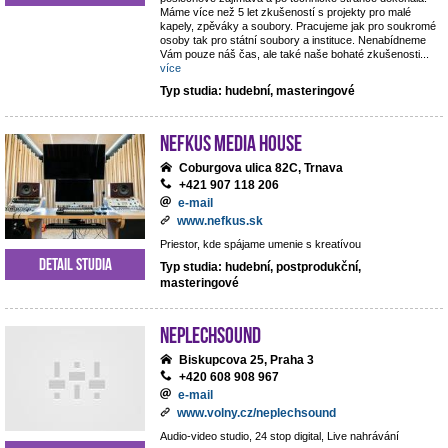
Máme více než 5 let zkušeností s projekty pro malé
kapely, zpěváky a soubory. Pracujeme jak pro soukromé
osoby tak pro státní soubory a instituce. Nenabídneme
Vám pouze náš čas, ale také naše bohaté zkušenosti
...
více
Typ studia: hudební, masteringové
NEFKUS Media House
Coburgova ulica 82C, Trnava
+421 907 118 206
e-mail
www.nefkus.sk
Priestor, kde spájame umenie s kreatívou
Detail studia
Typ studia: hudební, postprodukční,
masteringové
NEPLECHSOUND
Biskupcova 25, Praha 3
+420 608 908 967
e-mail
www.volny.cz/neplechsound
Audio-video studio, 24 stop digital, Live nahrávání