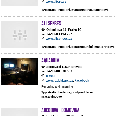
www.alfors.cz
Typ studia: hudební, masteringové, dabingové
All Senses
Oblouková 16, Praha 10
+420 603 194 727
www.allsenses.cz
Typ studia: hudební, postprodukční, masteringové
Aquarium
Spojovací 116, Hostivice
+420 608 030 593
e-mail
www.radekkurc.cz
,
Facebook
Recording and mastering
Typ studia: hudební, postprodukční,
masteringové
ArcoDiva - Domovina