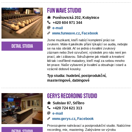
Fun Wave Studio
Ponětovická 202, Kobylnice
+420 604 971 344
e-mail
www.funwave.cz
,
Facebook
Jsme muzikanti, kteří nabízí kompletní práci se
zvukem. Máte-li jakékoliv přání týkající se audia, nebojte
Detail studia
se na nás obrátit. Ať se jedná o kvalitní zvukový
záznam nebo živé ozvučení, výsledek pro nás není jen
prací, ale i zábavou. Sdružujeme jak mladé a kreativní
lidi tak i ostřílené matadory, kteří mají za sebou mnoho
let praxe. Naše vybavení je kvalitní a obsahuje i staré a
vzácné dobové kousky.
Typ studia: hudební, postprodukční,
masteringové, dabingové
Gerys Recording Studio
Sulislav 87, Stříbro
+420 724 621 313
e-mail
www.gerys.cz
,
Facebook
Provozujeme nahrávací a postprodukční studio. Nabízíme
recording, mix, mastering. Zabýváme se výrobu
Detail studia