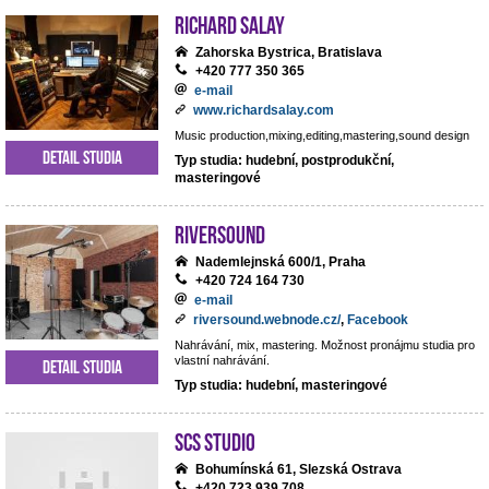
RICHARD SALAY
Zahorska Bystrica, Bratislava
+420 777 350 365
e-mail
www.richardsalay.com
Music production,mixing,editing,mastering,sound design
Detail studia
Typ studia: hudební, postprodukční,
masteringové
Riversound
Nademlejnská 600/1, Praha
+420 724 164 730
e-mail
riversound.webnode.cz/
,
Facebook
Nahrávání, mix, mastering. Možnost pronájmu studia pro
vlastní nahrávání.
Detail studia
Typ studia: hudební, masteringové
SCS Studio
Bohumínská 61, Slezská Ostrava
+420 723 939 708