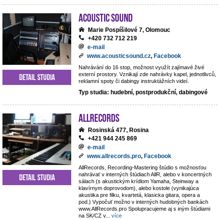
Acoustic Sound
Marie Pospíšilové 7, Olomouc
+420 732 712 219
e-mail
www.acousticsound.cz
,
Facebook
Nahrávání do 16 stop, možnost využít zajímavé živé
externí prostory. Vznikají zde nahrávky kapel, jednotlivců,
Detail studia
reklamní spoty či dabingy instruktážních videí.
Typ studia: hudební, postprodukční, dabingové
AllRecords
Rosinská 477, Rosina
+421 944 245 869
e-mail
www.allrecords.pro
,
Facebook
AllRecords, Recording-Mastering štúdio s možnosťou
nahrávať v interných štúdiach AllR, alebo v koncertných
Detail studia
sálach (s akustickým krídlom Yamaha, Steinway a
klavírnym doprovodom), alebo kostole (vynikajúca
akustika pre filku, kvartetá, klasicka gitara, opera a
pod.) Vypočuť možno v interných hudobných bankách
www.AllRecords.pro Spolupracujeme aj s iným štúdiami
na SK/CZ v
...
více