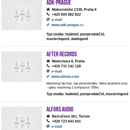
ADK-Prague
Makovského 1338, Praha 6
+420 605 882 822
e-mail
www.adk-prague.cz
Typ studia: hudební, postprodukční,
masteringové, dabingové
After records
Matechova 8, Praha
+420 731 141 128
e-mail
www.ativion.com
Mastering hip-hop, rap pisnicek/albu. Velmi atraktivni ceny
- uplny mastering 1 kompozice 700kc
Typ studia: hudební, postprodukční, masteringové
ALFORS audio
Bezručova 361, Turnov
+420 723 641 641
e-mail