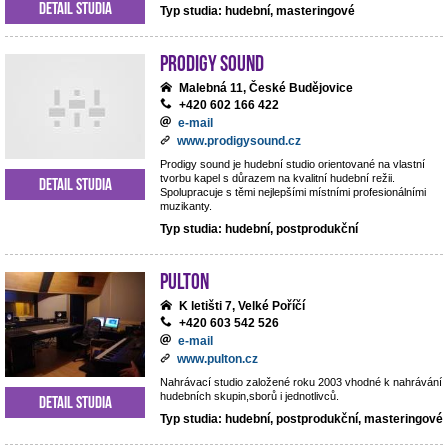
Detail studia
Typ studia: hudební, masteringové
Prodigy Sound
Malebná 11, České Budějovice
+420 602 166 422
e-mail
www.prodigysound.cz
Prodigy sound je hudební studio orientované na vlastní
tvorbu kapel s důrazem na kvalitní hudební režii.
Detail studia
Spolupracuje s těmi nejlepšími místními profesionálními
muzikanty.
Typ studia: hudební, postprodukční
Pulton
K letišti 7, Velké Poříčí
+420 603 542 526
e-mail
www.pulton.cz
Nahrávací studio založené roku 2003 vhodné k nahrávání
hudebních skupin,sborů i jednotlivců.
Detail studia
Typ studia: hudební, postprodukční, masteringové