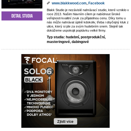
www.blakkwood.com
,
Facebook
Blakk Studio je nezávislé nahrávací studio, které vzniklo v
roce 2013. Našim hlavním cílem je nabídnout široké
Detail studia
veřejnosti kvalitní zvuk za přijatelnou cenu. Díky tomu u
nás může nahrávat úplně kdokoliv, třeba i obyčejný kluk z
ulice, který si jde za svým hudebním snem. Stejně tak
dokážeme uspokojit poptávku velké firmy.
Typ studia: hudební, postprodukční,
masteringové, dabingové