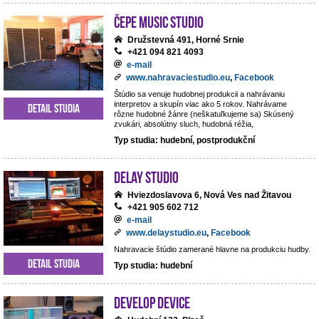
ČePE MUSIC Studio
Družstevná 491, Horné Srnie
+421 094 821 4093
e-mail
www.nahravaciestudio.eu
,
Facebook
Štúdio sa venuje hudobnej produkcii a nahrávaniu
interpretov a skupín viac ako 5 rokov. Nahrávame
Detail studia
rôzne hudobné žánre (neškatuľkujeme sa) Skúsený
zvukári, absolútny sluch, hudobná réžia,
Typ studia: hudební, postprodukční
DeLay studio
Hviezdoslavova 6, Nová Ves nad Žitavou
+421 905 602 712
e-mail
www.delaystudio.eu
,
Facebook
Nahravacie štúdio zamerané hlavne na produkciu hudby.
Detail studia
Typ studia: hudební
Develop Device