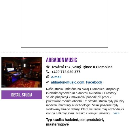
ABBADON Music
Tovární 157, Velký Týnec u Olomouce
+420 773 030 377
e-mail
abbadon-music.com
,
Facebook
Naše studio umístěné na okraji Olomouce, disponuje
kvalitním vybavením a dobrou akustikou. Prostory
Detail studia
studia přispívají k maximální pohodě při práci v
jakémkoliv ročním období. Při stavbě studia byly použity
moderní materiály a technologie. Velmi pozorně byly
sledovány každé detaily, které ve finále mají rozhodující
vliv na celkový zvuk. Našim cílem je umožnit i
...
více
Typ studia: hudební, postprodukční,
masteringové