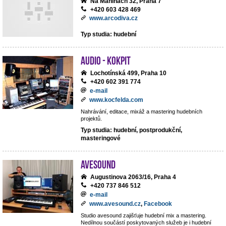
Na Maninách 32, Praha 7
+420 603 428 469
www.arcodiva.cz
Typ studia: hudební
Audio - Kokpit
Lochotínská 499, Praha 10
+420 602 391 774
e-mail
www.kocfelda.com
Nahrávání, editace, mixáž a mastering hudebních
projektů.
Typ studia: hudební, postprodukční,
masteringové
avesound
Augustinova 2063/16, Praha 4
+420 737 846 512
e-mail
www.avesound.cz
,
Facebook
Studio avesound zajišťuje hudební mix a mastering.
Nedílnou součástí poskytovaných služeb je i hudební