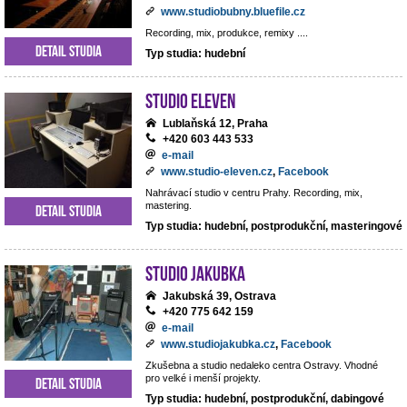
www.studiobubny.bluefile.cz
Recording, mix, produkce, remixy ....
Detail studia
Typ studia: hudební
Studio Eleven
Lublaňská 12, Praha
+420 603 443 533
e-mail
www.studio-eleven.cz
,
Facebook
Nahrávací studio v centru Prahy. Recording, mix,
mastering.
Detail studia
Typ studia: hudební, postprodukční, masteringové
Studio Jakubka
Jakubská 39, Ostrava
+420 775 642 159
e-mail
www.studiojakubka.cz
,
Facebook
Zkušebna a studio nedaleko centra Ostravy. Vhodné
pro velké i menší projekty.
Detail studia
Typ studia: hudební, postprodukční, dabingové