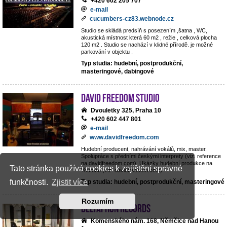
+420 602 205 707
e-mail
cucumbers-cz83.webnode.cz
Studio se skládá predsíň s posezením ,šatna , WC,
akustická místnost která 60 m2 , režie , celková plocha
120 m2 . Studio se nachází v klidné přírodě. je možné
parkování v objektu .
Typ studia: hudební, postprodukční,
masteringové, dabingové
David Freedom studio
Dvouletky 325, Praha 10
+420 602 447 801
e-mail
www.davidfreedom.com
Hudební producent, nahrávání vokálů, mix, master.
Spolupráce s předními českými interprety (viz. reference
na davidfreedom.com). Ukázky hudební produkce na
Tato stránka používá cookies k zajištění správné
Youtube (viz. davidfreedom.com)
funkčnosti.
Zjistit více
Typ studia: hudební, postprodukční, masteringové
Rozumím
Deltaphon records
Komenského nám. 168, Němčice nad Hanou