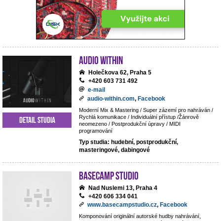
Audio Within
Holečkova 62, Praha 5
+420 603 731 492
e-mail
audio-within.com
,
Facebook
Moderní Mix & Mastering / Super zázemí pro nahráván /
Rychlá komunikace / Individuální přístup /Žánrově
Detail studia
neomezeno / Postprodukční úpravy / MIDI
programování
Typ studia: hudební, postprodukční,
masteringové, dabingové
BaseCamp studio
Nad Nuslemi 13, Praha 4
+420 606 334 041
www.basecampstudio.cz
,
Facebook
Komponování originální autorské hudby nahrávání,