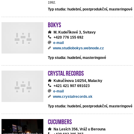
1992.
Typ studia: hudební, postprodukční, masteringové
BoKys
M. Kudeříkové 3, Svitavy
+420 776 155 692
e-mail
www.studiobokys.webnode.cz
Typ studia: hudební, masteringové
Crystal Records
Kukučínova 14/254, Malacky
+421 421 907 691023
e-mail
www.crystalrecords.sk
Typ studia: hudební, postprodukční, masteringové
cucumbers
Na Lesích 356, Vráž u Berouna