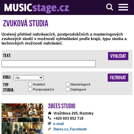
S muzikanty pro muzikanty
Zvuková studia
Ucelený přehled nahrávacích, postprodukčních a masteringových
zvukových studií s možností vyhledávání podle krajů, typu studia a
technických možností nahrávání.
Text:
Vyhledat
Kraj:
Filtrovat
Typ
Hudební
Masteringové
studia:
Postprodukční
Dabingové
3bees studio
Vraštilova 205, Roztoky
+420 603 852 718
e-mail
3bees.cz
,
Facebook