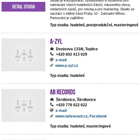
Studio je koncipováno, vybudováno a vybaveno pro
nahrávání všech hudebních žánrů, mluveného slova,
Detail studia
reklamních spotů, pro mixing a pro mastering. Studio se
nachází v klidné části Prahy 10 - Zahradní Město.
Parkování je zajištěno.
Typ studia: hudební, postprodukční, masteringové
A-ZYL
Denisova 133/6, Teplice
+420 602 413 029
e-mail
www.a-zyl.cz
Typ studia: hudební
AB records
Škrdlovice, Škrdlovice
+420 776 022 622
e-mail
www.nahravani.cz
,
Facebook
Typ studia: hudební, masteringové