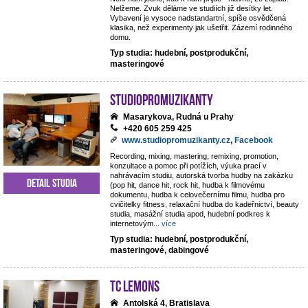
Nelžeme. Zvuk děláme ve studiích již desítky let.
Vybavení je vysoce nadstandartní, spíše osvědčená
klasika, než experimenty jak ušetřit. Zázemí rodinného
domu.
Typ studia: hudební, postprodukční,
masteringové
StudioPROmuzikanty
Masarykova, Rudná u Prahy
+420 605 259 425
www.studiopromuzikanty.cz
,
Facebook
Recording, mixing, mastering, remixing, promotion,
konzultace a pomoc při potížích, výuka prací v
nahrávacím studiu, autorská tvorba hudby na zakázku
Detail studia
(pop hit, dance hit, rock hit, hudba k filmovému
dokumentu, hudba k celovečernímu filmu, hudba pro
cvičitelky fitness, relaxační hudba do kadeřnictví, beauty
studia, masážní studia apod, hudební podkres k
internetovým
...
více
Typ studia: hudební, postprodukční,
masteringové, dabingové
TC Lemons
Antolská 4, Bratislava