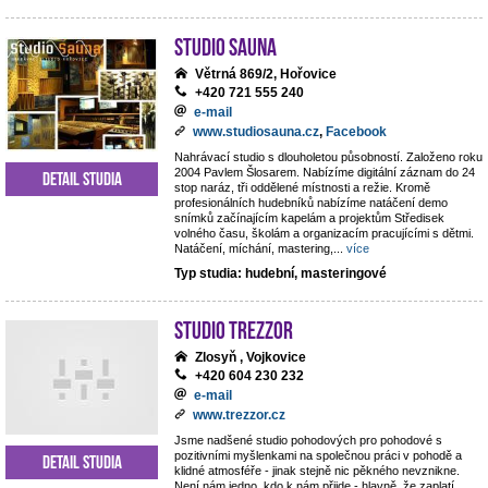
Studio Sauna
Větrná 869/2, Hořovice
+420 721 555 240
e-mail
www.studiosauna.cz
,
Facebook
Nahrávací studio s dlouholetou působností. Založeno roku
2004 Pavlem Šlosarem. Nabízíme digitální záznam do 24
Detail studia
stop naráz, tři oddělené místnosti a režie. Kromě
profesionálních hudebníků nabízíme natáčení demo
snímků začínajícím kapelám a projektům Středisek
volného času, školám a organizacím pracujícími s dětmi.
Natáčení, míchání, mastering,
...
více
Typ studia: hudební, masteringové
STUDIO TREZZOR
Zlosyň , Vojkovice
+420 604 230 232
e-mail
www.trezzor.cz
Jsme nadšené studio pohodových pro pohodové s
pozitivními myšlenkami na společnou práci v pohodě a
Detail studia
klidné atmosféře - jinak stejně nic pěkného nevznikne.
Není nám jedno, kdo k nám přijde - hlavně, že zaplatí.