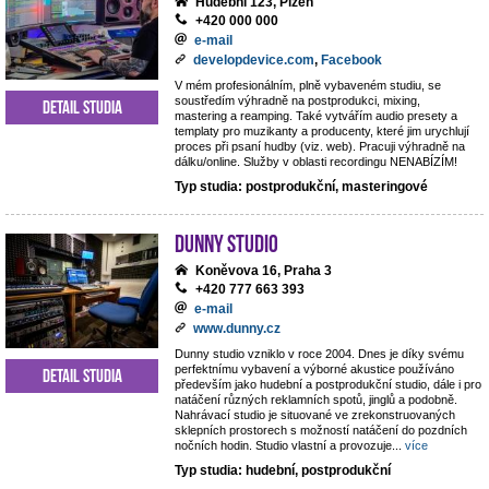
Hudební 123, Plzeň
+420 000 000
e-mail
developdevice.com
,
Facebook
V mém profesionálním, plně vybaveném studiu, se
soustředím výhradně na postprodukci, mixing,
Detail studia
mastering a reamping. Také vytvářím audio presety a
templaty pro muzikanty a producenty, které jim urychlují
proces při psaní hudby (viz. web). Pracuji výhradně na
dálku/online. Služby v oblasti recordingu NENABÍZÍM!
Typ studia: postprodukční, masteringové
Dunny studio
Koněvova 16, Praha 3
+420 777 663 393
e-mail
www.dunny.cz
Dunny studio vzniklo v roce 2004. Dnes je díky svému
perfektnímu vybavení a výborné akustice používáno
Detail studia
především jako hudební a postprodukční studio, dále i pro
natáčení různých reklamních spotů, jinglů a podobně.
Nahrávací studio je situované ve zrekonstruovaných
sklepních prostorech s možností natáčení do pozdních
nočních hodin. Studio vlastní a provozuje
...
více
Typ studia: hudební, postprodukční