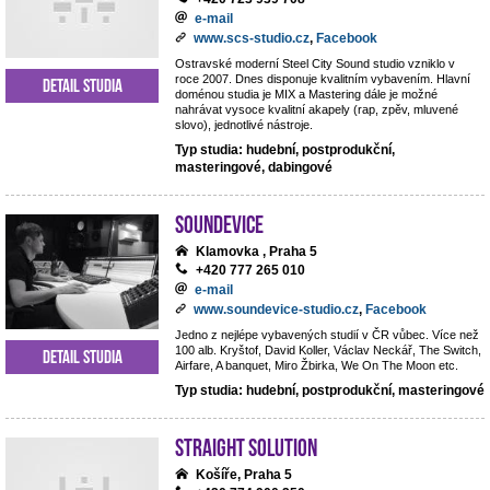
e-mail
www.scs-studio.cz
,
Facebook
Ostravské moderní Steel City Sound studio vzniklo v
roce 2007. Dnes disponuje kvalitním vybavením. Hlavní
Detail studia
doménou studia je MIX a Mastering dále je možné
nahrávat vysoce kvalitní akapely (rap, zpěv, mluvené
slovo), jednotlivé nástroje.
Typ studia: hudební, postprodukční,
masteringové, dabingové
Soundevice
Klamovka , Praha 5
+420 777 265 010
e-mail
www.soundevice-studio.cz
,
Facebook
Jedno z nejlépe vybavených studií v ČR vůbec. Více než
100 alb. Kryštof, David Koller, Václav Neckář, The Switch,
Detail studia
Airfare, A banquet, Miro Žbirka, We On The Moon etc.
Typ studia: hudební, postprodukční, masteringové
Straight Solution
Košíře, Praha 5