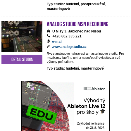
Typ studia: hudební, postprodukční,
masteringové
analog studio MSN recording
U Nisy 3, Jablonec nad Nisou
+420 602 335 221
e-mail
www.analogstudio.cz
Ryze analogové nahrávací a masteringové studio. Pro
muzikanty kteří to umí a nepotřebují vylepšovat své
Detail studia
výkony počítačem.
Typ studia: hudební, masteringové