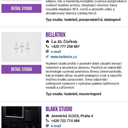
editace, mix a mastering kompletní zvuková postprodukce
světové hudební archivy, obsahující všechny žánry
Detail studia
rozsáhlá databáze SFX, ruchů a atmosfér velký a
aktualizovaný hlasový casting herců
Typ studia: hudební, postprodukční, dabingové
BELLATRIX
č.p. 82, Čtyřkoly
+420 777 258 887
e-mail
www.bellatrix.cz
Hudební studio prošlo v poslední době zásadní inovací
vybavení a akustickou úpravou. Používá se nejnovější
Detail studia
technologie vyvinutá americkou firmou Universal Audio,
kde je kladen důraz na plně analogový zvuk a nejvyšší
možnou kvalitu zpracování. Tomu odpovídá i
softwarové vybavení s vybranou paletou špičkových
modulů a zařízeních.
Typ studia: hudební, masteringové
Blakk Studio
Jemnická 313/15, Praha 4
+420 722 774 466
e-mail