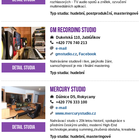
rozhlasových - TV audio spotů a znělek, ozvučení
multimediálních aplikací.
Typ studia: hudební, postprodukční, masteringové
GM Recording Studio
Dukelská 110, Jablůňkov
+420 776 740 213
e-mail
gmstudio.cz
,
Facebook
Nahráváme studiově i live, jakýkoliv žánr,
samozřejmostí je mix i finální mastering.
Detail studia
Typ studia: hudební
Mercury studio
Dálnice D5, Rokycany
+420 776 333 100
e-mail
www.mercurystudio.cz
Nahrávací studo s 20ti letou historií, spolupráce s
předními českými umělci, moderní High-End
Detail studia
technologie,analog summing,zkušená obsluha, kreativita
Typ studia: hudební, masteringové