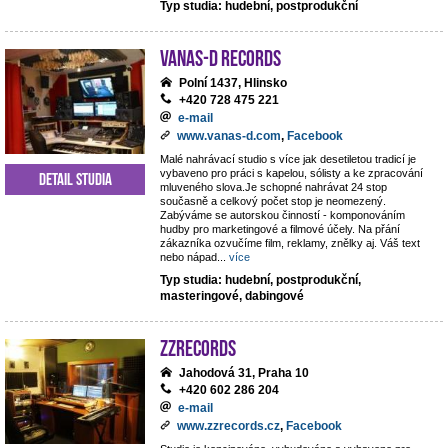
Typ studia: hudební, postprodukční
VANAS-D Records
Polní 1437, Hlinsko
+420 728 475 221
e-mail
www.vanas-d.com
,
Facebook
Malé nahrávací studio s více jak desetiletou tradicí je
vybaveno pro práci s kapelou, sólisty a ke zpracování
Detail studia
mluveného slova.Je schopné nahrávat 24 stop
současně a celkový počet stop je neomezený.
Zabýváme se autorskou činností - komponováním
hudby pro marketingové a filmové účely. Na přání
zákazníka ozvučíme film, reklamy, znělky aj. Váš text
nebo nápad
...
více
Typ studia: hudební, postprodukční,
masteringové, dabingové
ZZrecords
Jahodová 31, Praha 10
+420 602 286 204
e-mail
www.zzrecords.cz
,
Facebook