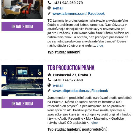
+421 948 269 279
e-mail
www.tclemons.com/
,
Facebook
TC Lemons je profesionálne nahrávacie a vydavateľské
štúdio s ateliérom pod jednou strechou. Nachádza sa v
Detail studia
atraktívnej a tichej lokalite Bratislavy v novostavbe pri
jazere Draždiak. Ponúkame vám širokú škálu služieb od
nahrávania zvuku a obrazu, cez prenájom priestorov až
po samotnú produkčnú a vydavateľskú činnosť. Dvere
nášho štúdia sú otvorené nielen
...
více
Typ studia: hudební
TdB Production Praha
Husinecká 23, Praha 3
+420 774 527 468
e-mail
www.tdbproduction.cz
,
Facebook
Jsme moderní produkční audio nahrávací studio umístěné
na Praze 3. Máme za sebou sedm let historie a 600
Detail studia
referenčních projektů. Specializujeme se na produkci
koncepčních alb. Produkujeme také mladé zpěváky a
zpěvačky, pro které jsme schopni vytvořit originální hudbu
i texty. • Audio Recording • Mix • Mastering • Grafické
návrhy obalů CD a plakátů •
...
více
Typ studia: hudební, postprodukční,