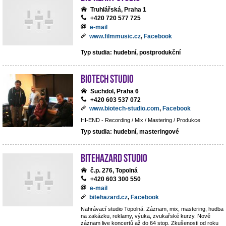
Truhlářská, Praha 1
+420 720 577 725
e-mail
www.filmmusic.cz
,
Facebook
Typ studia: hudební, postprodukční
BIOTECH STUDIO
Suchdol, Praha 6
+420 603 537 072
www.biotech-studio.com
,
Facebook
HI-END - Recording / Mix / Mastering / Produkce
Typ studia: hudební, masteringové
BiteHazard Studio
č.p. 276, Topolná
+420 603 300 550
e-mail
bitehazard.cz
,
Facebook
Nahrávací studio Topolná. Záznam, mix, mastering, hudba
na zakázku, reklamy, výuka, zvukařské kurzy. Nově
záznam live koncertů až do 64 stop. Zkušenosti od roku