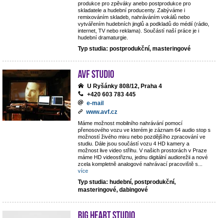
produkce pro zpěváky anebo postprodukce pro
skladatele a hudební producenty. Zabýváme i
remixováním skladeb, nahráváním vokálů nebo
vytvářením hudebních jinglů a podkladů do médií (rádio,
internet, TV nebo reklama). Součástí naší práce je i
hudební dramaturgie.
Typ studia: postprodukční, masteringové
AVF STUDIO
U Ryšánky 808/12, Praha 4
+420 603 783 445
e-mail
www.avf.cz
Máme možnost mobilního nahrávání pomocí
přenosového vozu ve kterém je záznam 64 audio stop s
možností živého mixu nebo pozdějšího zpracování ve
studiu. Dále jsou součástí vozu 4 HD kamery a
možnost live video střihu. V našich prostorách v Praze
máme HD videostřiznu, jednu digitální audiorežii a nové
zcela kompletně analogové nahrávací pracoviště s
...
více
Typ studia: hudební, postprodukční,
masteringové, dabingové
Big Heart Studio