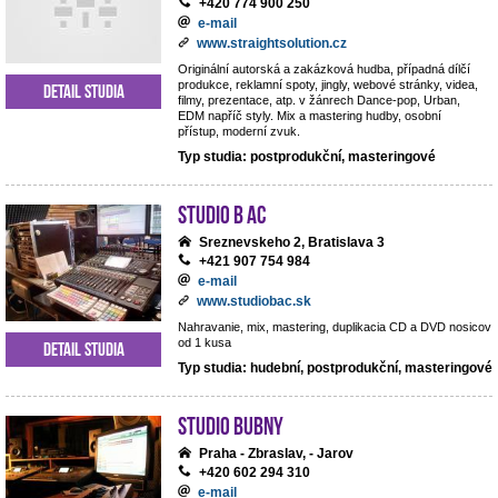
+420 774 900 250
e-mail
www.straightsolution.cz
Originální autorská a zakázková hudba, případná dílčí
produkce, reklamní spoty, jingly, webové stránky, videa,
Detail studia
filmy, prezentace, atp. v žánrech Dance-pop, Urban,
EDM napříč styly. Mix a mastering hudby, osobní
přístup, moderní zvuk.
Typ studia: postprodukční, masteringové
Studio B AC
Sreznevskeho 2, Bratislava 3
+421 907 754 984
e-mail
www.studiobac.sk
Nahravanie, mix, mastering, duplikacia CD a DVD nosicov
od 1 kusa
Detail studia
Typ studia: hudební, postprodukční, masteringové
Studio BUBNY
Praha - Zbraslav, - Jarov
+420 602 294 310
e-mail