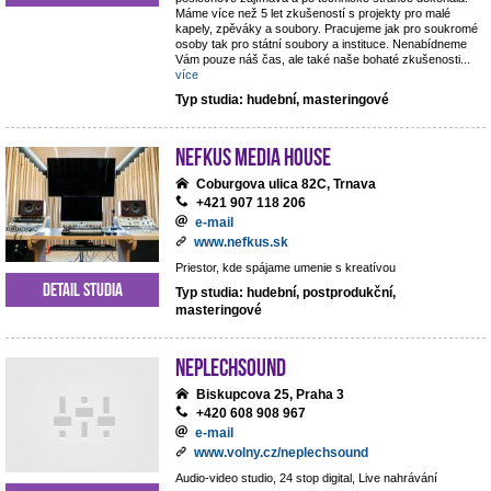
Máme více než 5 let zkušeností s projekty pro malé
kapely, zpěváky a soubory. Pracujeme jak pro soukromé
osoby tak pro státní soubory a instituce. Nenabídneme
Vám pouze náš čas, ale také naše bohaté zkušenosti
...
více
Typ studia: hudební, masteringové
NEFKUS Media House
Coburgova ulica 82C, Trnava
+421 907 118 206
e-mail
www.nefkus.sk
Priestor, kde spájame umenie s kreatívou
Detail studia
Typ studia: hudební, postprodukční,
masteringové
NEPLECHSOUND
Biskupcova 25, Praha 3
+420 608 908 967
e-mail
www.volny.cz/neplechsound
Audio-video studio, 24 stop digital, Live nahrávání