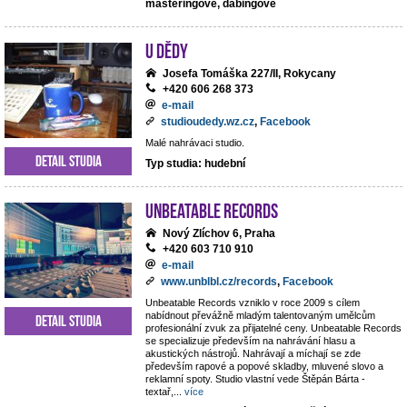
masteringové, dabingové
U dědy
Josefa Tomáška 227/II, Rokycany
+420 606 268 373
e-mail
studioudedy.wz.cz
,
Facebook
Malé nahrávaci studio.
Detail studia
Typ studia: hudební
Unbeatable Records
Nový Zlíchov 6, Praha
+420 603 710 910
e-mail
www.unblbl.cz/records
,
Facebook
Unbeatable Records vzniklo v roce 2009 s cílem
nabídnout převážně mladým talentovaným umělcům
Detail studia
profesionální zvuk za přijatelné ceny. Unbeatable Records
se specializuje především na nahrávání hlasu a
akustických nástrojů. Nahrávají a míchají se zde
především rapové a popové skladby, mluvené slovo a
reklamní spoty. Studio vlastní vede Štěpán Bárta -
textař,
...
více