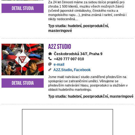
Za 24 let činnosti máme za sebou tisíce projektů pro
zhruba 1 500 klientů, muziku všech možných žánrů
Detail studia
(včetně japonské cimbálovky, čínského rocku a
mongolského rapu…), jména známá i raritní, ceněná i
nikdy nedoceněná...
Typ studia: hudební, postprodukční,
masteringové
A2Z Studio
Českobrodská 34/7, Praha 9
+420 777 007 010
e-mail
A2Z.Studio
,
Facebook
Jsme malé nahrávací studio zaměřené především na
spolupráci se zahraničními umělci. Věnujeme se
Detail studia
především nahrávání hlasu, postprodukci a službám v
oblasti hudebního marketingu.
Typ studia: hudební, postprodukční, masteringové