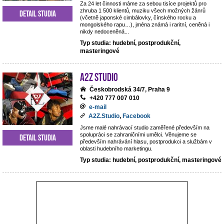
Za 24 let činnosti máme za sebou tisíce projektů pro
zhruba 1 500 klientů, muziku všech možných žánrů
Detail studia
(včetně japonské cimbálovky, čínského rocku a
mongolského rapu…), jména známá i raritní, ceněná i
nikdy nedoceněná...
Typ studia: hudební, postprodukční,
masteringové
A2Z Studio
Českobrodská 34/7, Praha 9
+420 777 007 010
e-mail
A2Z.Studio
,
Facebook
Jsme malé nahrávací studio zaměřené především na
spolupráci se zahraničními umělci. Věnujeme se
Detail studia
především nahrávání hlasu, postprodukci a službám v
oblasti hudebního marketingu.
Typ studia: hudební, postprodukční, masteringové