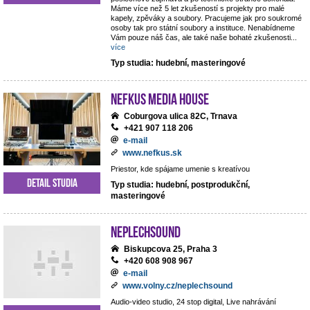
Máme více než 5 let zkušeností s projekty pro malé
kapely, zpěváky a soubory. Pracujeme jak pro soukromé
osoby tak pro státní soubory a instituce. Nenabídneme
Vám pouze náš čas, ale také naše bohaté zkušenosti
...
více
Typ studia: hudební, masteringové
NEFKUS Media House
Coburgova ulica 82C, Trnava
+421 907 118 206
e-mail
www.nefkus.sk
Priestor, kde spájame umenie s kreatívou
Detail studia
Typ studia: hudební, postprodukční,
masteringové
NEPLECHSOUND
Biskupcova 25, Praha 3
+420 608 908 967
e-mail
www.volny.cz/neplechsound
Audio-video studio, 24 stop digital, Live nahrávání