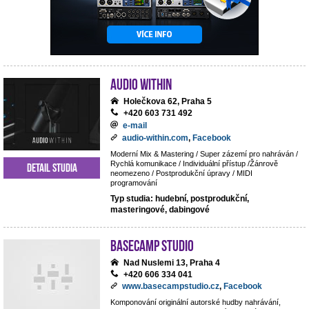
Audio Within
Holečkova 62, Praha 5
+420 603 731 492
e-mail
audio-within.com
,
Facebook
Moderní Mix & Mastering / Super zázemí pro nahráván /
Rychlá komunikace / Individuální přístup /Žánrově
Detail studia
neomezeno / Postprodukční úpravy / MIDI
programování
Typ studia: hudební, postprodukční,
masteringové, dabingové
BaseCamp studio
Nad Nuslemi 13, Praha 4
+420 606 334 041
www.basecampstudio.cz
,
Facebook
Komponování originální autorské hudby nahrávání,