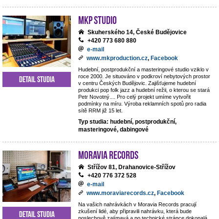
MKP STUDIO
Skuherského 14, České Budějovice
+420 773 680 880
e-mail
www.mkproduction.cz
,
Facebook
Hudební, postprodukční a masteringové studio vziklo v
roce 2000. Je situováno v podkroví nebytových prostor
Detail studia
v centru Českých Budějovic. Zajišťujeme hudební
produkci pop folk jazz a hudební režii, o kterou se stará
Petr Novotný.... Pro celý projekt umíme vytvořit
podmínky na míru. Výroba reklamních spotů pro radia
sítě RRM již 15 let.
Typ studia: hudební, postprodukční,
masteringové, dabingové
Moravia Records
Střížov 81, Drahanovice-Střížov
+420 776 372 528
e-mail
www.moraviarecords.cz
,
Facebook
Na vašich nahrávkách v Moravia Records pracují
zkušení lidé, aby připravili nahrávku, která bude
Detail studia
poslechově zajímavá a po technické stránce dokonalá.