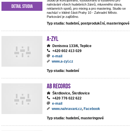
Studio je koncipováno, vybudováno a vybaveno pro
nahrávání všech hudebních žánrů, mluveného slova,
Detail studia
reklamních spotů, pro mixing a pro mastering. Studio se
nachází v klidné části Prahy 10 - Zahradní Město.
Parkování je zajištěno.
Typ studia: hudební, postprodukční, masteringové
A-ZYL
Denisova 133/6, Teplice
+420 602 413 029
e-mail
www.a-zyl.cz
Typ studia: hudební
AB records
Škrdlovice, Škrdlovice
+420 776 022 622
e-mail
www.nahravani.cz
,
Facebook
Typ studia: hudební, masteringové