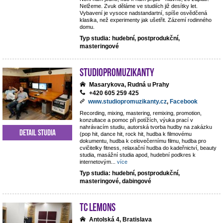
Nelžeme. Zvuk děláme ve studiích již desítky let.
Vybavení je vysoce nadstandartní, spíše osvědčená
klasika, než experimenty jak ušetřit. Zázemí rodinného
domu.
Typ studia: hudební, postprodukční,
masteringové
StudioPROmuzikanty
Masarykova, Rudná u Prahy
+420 605 259 425
www.studiopromuzikanty.cz
,
Facebook
Recording, mixing, mastering, remixing, promotion,
konzultace a pomoc při potížích, výuka prací v
nahrávacím studiu, autorská tvorba hudby na zakázku
Detail studia
(pop hit, dance hit, rock hit, hudba k filmovému
dokumentu, hudba k celovečernímu filmu, hudba pro
cvičitelky fitness, relaxační hudba do kadeřnictví, beauty
studia, masážní studia apod, hudební podkres k
internetovým
...
více
Typ studia: hudební, postprodukční,
masteringové, dabingové
TC Lemons
Antolská 4, Bratislava