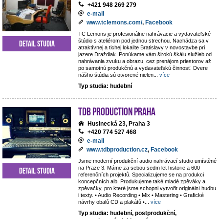
+421 948 269 279
e-mail
www.tclemons.com/
,
Facebook
TC Lemons je profesionálne nahrávacie a vydavateľské
štúdio s ateliérom pod jednou strechou. Nachádza sa v
Detail studia
atraktívnej a tichej lokalite Bratislavy v novostavbe pri
jazere Draždiak. Ponúkame vám širokú škálu služieb od
nahrávania zvuku a obrazu, cez prenájom priestorov až
po samotnú produkčnú a vydavateľskú činnosť. Dvere
nášho štúdia sú otvorené nielen
...
více
Typ studia: hudební
TdB Production Praha
Husinecká 23, Praha 3
+420 774 527 468
e-mail
www.tdbproduction.cz
,
Facebook
Jsme moderní produkční audio nahrávací studio umístěné
na Praze 3. Máme za sebou sedm let historie a 600
Detail studia
referenčních projektů. Specializujeme se na produkci
koncepčních alb. Produkujeme také mladé zpěváky a
zpěvačky, pro které jsme schopni vytvořit originální hudbu
i texty. • Audio Recording • Mix • Mastering • Grafické
návrhy obalů CD a plakátů •
...
více
Typ studia: hudební, postprodukční,