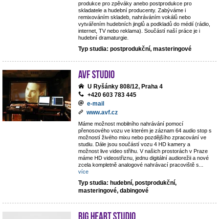
produkce pro zpěváky anebo postprodukce pro
skladatele a hudební producenty. Zabýváme i
remixováním skladeb, nahráváním vokálů nebo
vytvářením hudebních jinglů a podkladů do médií (rádio,
internet, TV nebo reklama). Součástí naší práce je i
hudební dramaturgie.
Typ studia: postprodukční, masteringové
AVF STUDIO
U Ryšánky 808/12, Praha 4
+420 603 783 445
e-mail
www.avf.cz
Máme možnost mobilního nahrávání pomocí
přenosového vozu ve kterém je záznam 64 audio stop s
možností živého mixu nebo pozdějšího zpracování ve
studiu. Dále jsou součástí vozu 4 HD kamery a
možnost live video střihu. V našich prostorách v Praze
máme HD videostřiznu, jednu digitální audiorežii a nové
zcela kompletně analogové nahrávací pracoviště s
...
více
Typ studia: hudební, postprodukční,
masteringové, dabingové
Big Heart Studio