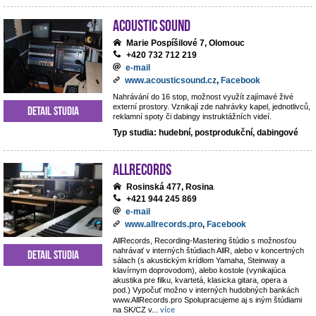
Acoustic Sound
Marie Pospíšilové 7, Olomouc
+420 732 712 219
e-mail
www.acousticsound.cz
,
Facebook
Nahrávání do 16 stop, možnost využít zajímavé živé
externí prostory. Vznikají zde nahrávky kapel, jednotlivců,
Detail studia
reklamní spoty či dabingy instruktážních videí.
Typ studia: hudební, postprodukční, dabingové
AllRecords
Rosinská 477, Rosina
+421 944 245 869
e-mail
www.allrecords.pro
,
Facebook
AllRecords, Recording-Mastering štúdio s možnosťou
nahrávať v interných štúdiach AllR, alebo v koncertných
Detail studia
sálach (s akustickým krídlom Yamaha, Steinway a
klavírnym doprovodom), alebo kostole (vynikajúca
akustika pre filku, kvartetá, klasicka gitara, opera a
pod.) Vypočuť možno v interných hudobných bankách
www.AllRecords.pro Spolupracujeme aj s iným štúdiami
na SK/CZ v
...
více