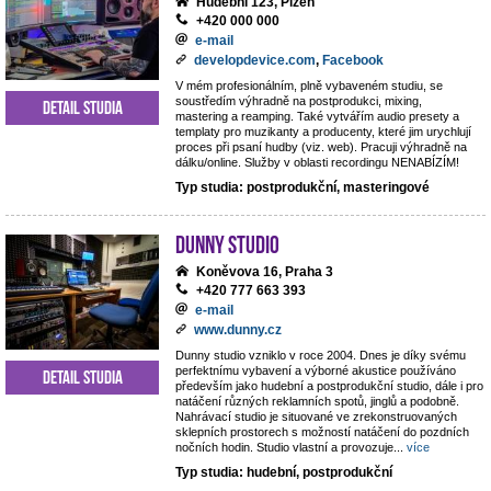
Hudební 123, Plzeň
+420 000 000
e-mail
developdevice.com
,
Facebook
V mém profesionálním, plně vybaveném studiu, se
soustředím výhradně na postprodukci, mixing,
Detail studia
mastering a reamping. Také vytvářím audio presety a
templaty pro muzikanty a producenty, které jim urychlují
proces při psaní hudby (viz. web). Pracuji výhradně na
dálku/online. Služby v oblasti recordingu NENABÍZÍM!
Typ studia: postprodukční, masteringové
Dunny studio
Koněvova 16, Praha 3
+420 777 663 393
e-mail
www.dunny.cz
Dunny studio vzniklo v roce 2004. Dnes je díky svému
perfektnímu vybavení a výborné akustice používáno
Detail studia
především jako hudební a postprodukční studio, dále i pro
natáčení různých reklamních spotů, jinglů a podobně.
Nahrávací studio je situované ve zrekonstruovaných
sklepních prostorech s možností natáčení do pozdních
nočních hodin. Studio vlastní a provozuje
...
více
Typ studia: hudební, postprodukční