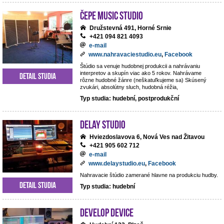
ČePE MUSIC Studio
Družstevná 491, Horné Srnie
+421 094 821 4093
e-mail
www.nahravaciestudio.eu
,
Facebook
Štúdio sa venuje hudobnej produkcii a nahrávaniu
interpretov a skupín viac ako 5 rokov. Nahrávame
Detail studia
rôzne hudobné žánre (neškatuľkujeme sa) Skúsený
zvukári, absolútny sluch, hudobná réžia,
Typ studia: hudební, postprodukční
DeLay studio
Hviezdoslavova 6, Nová Ves nad Žitavou
+421 905 602 712
e-mail
www.delaystudio.eu
,
Facebook
Nahravacie štúdio zamerané hlavne na produkciu hudby.
Detail studia
Typ studia: hudební
Develop Device