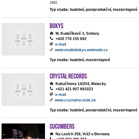
1992.
Typ studia: hudební, postprodukční, masteringové
BoKys
M. Kudeříkové 3, Svitavy
+420 776 155 692
e-mail
www.studiobokys.webnode.cz
Typ studia: hudební, masteringové
Crystal Records
Kukučínova 14/254, Malacky
+421 421 907 691023
e-mail
www.crystalrecords.sk
Typ studia: hudební, postprodukční, masteringové
cucumbers
Na Lesích 356, Vráž u Berouna