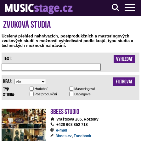
S muzikanty pro muzikanty
Zvuková studia
Ucelený přehled nahrávacích, postprodukčních a masteringových
zvukových studií s možností vyhledávání podle krajů, typu studia a
technických možností nahrávání.
Text:
Vyhledat
Kraj:
Filtrovat
Typ
Hudební
Masteringové
studia:
Postprodukční
Dabingové
3bees studio
Vraštilova 205, Roztoky
+420 603 852 718
e-mail
3bees.cz
,
Facebook