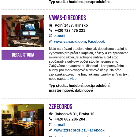
Typ studia: hudební, postprodukční
VANAS-D Records
Polní 1437, Hlinsko
+420 728 475 221
e-mail
www.vanas-d.com
,
Facebook
Malé nahrávací studio s více jak desetiletou tradicí je
vybaveno pro práci s kapelou, sólisty a ke zpracování
Detail studia
mluveného slova.Je schopné nahrávat 24 stop
současně a celkový počet stop je neomezený.
Zabýváme se autorskou činností - komponováním
hudby pro marketingové a filmové účely. Na přání
zákazníka ozvučíme film, reklamy, znělky aj. Váš text
nebo nápad
...
více
Typ studia: hudební, postprodukční,
masteringové, dabingové
ZZrecords
Jahodová 31, Praha 10
+420 602 286 204
e-mail
www.zzrecords.cz
,
Facebook