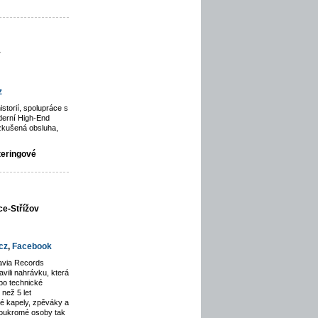
y
z
istorií, spolupráce s
derní High-End
zkušená obsluha,
teringové
ce-Střížov
cz
,
Facebook
avia Records
avili nahrávku, která
po technické
než 5 let
lé kapely, zpěváky a
soukromé osoby tak