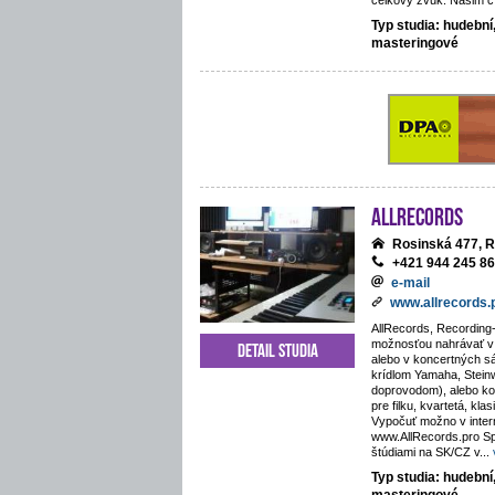
celkový zvuk. Našim cí
Typ studia: hudební
masteringové
AllRecords
Rosinská 477, R
+421 944 245 8
e-mail
www.allrecords.
AllRecords, Recording-
možnosťou nahrávať v i
Detail studia
alebo v koncertných s
krídlom Yamaha, Stein
doprovodom), alebo kos
pre filku, kvartetá, kla
Vypočuť možno v inte
www.AllRecords.pro Sp
štúdiami na SK/CZ v
...
Typ studia: hudební