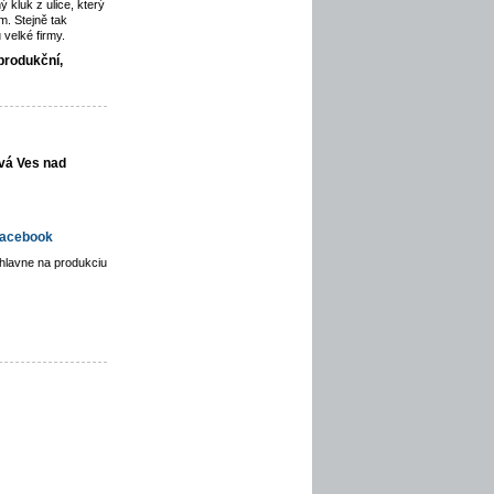
ý kluk z ulice, který
. Stejně tak
velké firmy.
produkční,
vá Ves nad
acebook
hlavne na produkciu