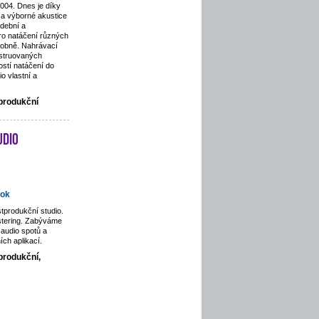
2004. Dnes je díky
a výborné akustice
dební a
pro natáčení různých
odobně. Nahrávací
nstruovaných
stí natáčení do
o vlastní a
tprodukční
udio
ok
tprodukční studio.
stering. Zabýváme
audio spotů a
ích aplikací.
produkční,