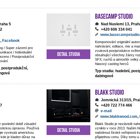
BaseCamp studio
raha 5
Nad Nuslemi 13, Prah
92
+420 606 334 041
www.basecampstudio
m
,
Facebook
Komponování originální auto
nahrávání, editace, mix a mas
ng / Super zázemí pro
zvuková postprodukce světov
nikace / Individuální
Detail studia
obsahující všechny žánry ro
ezeno / Postprodukční
SFX, ruchů a atmosfér velký 
ování
hlasový casting herců
, postprodukční,
Typ studia: hudební, post
ingové
dabingové
Blakk Studio
Jemnická 313/15, Pra
87
+420 722 774 466
e-mail
www.blakkwood.com
,
v poslední době zásadní
Blakk Studio je nezávislé nahr
ustickou úpravou. Používá
vzniklo v roce 2013. Našim hl
Detail studia
gie vyvinutá americkou
nabídnout široké veřejnosti kv
 kde je kladen důraz na
přijatelnou cenu. Díky tomu 