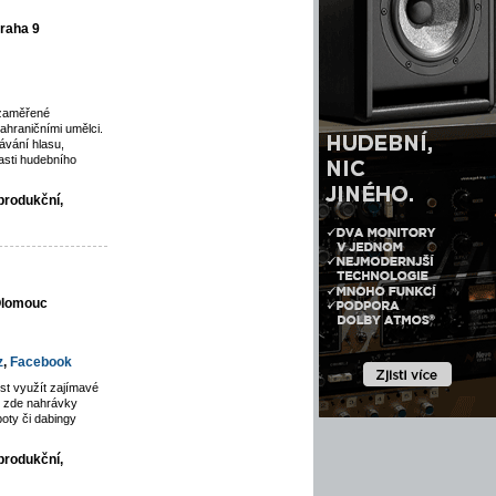
raha 9
 zaměřené
ahraničními umělci.
vání hlasu,
asti hudebního
produkční,
 Olomouc
z
,
Facebook
st využít zajímavé
jí zde nahrávky
poty či dabingy
produkční,