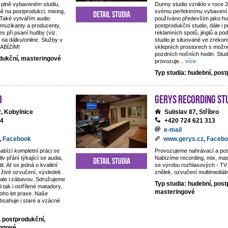
 plně vybaveném studiu,
Dunny studio vzniklo v roce 
ě na postprodukci, mixing,
svému perfektnímu vybavení 
Detail studia
 Také vytvářím audio
používáno především jako hu
 muzikanty a producenty,
postprodukční studio, dále i 
es při psaní hudby (viz.
reklamních spotů, jinglů a p
 na dálku/online. Služby v
studio je situované ve zreko
NABÍZÍM!
sklepních prostorech s možno
pozdních nočních hodin. Studi
odukční, masteringové
provozuje
...
více
Typ studia: hudební, pos
o
Gerys Recording St
, Kobylnice
Sulislav 87, Stříbro
44
+420 724 621 313
e-mail
,
Facebook
www.gerys.cz
,
Facebo
nabízí kompletní práci se
Provozujeme nahrávací a pos
iv přání týkající se audia,
Nabízíme recording, mix, ma
Detail studia
t. Ať se jedná o kvalitní
se výrobu rozhlasových - TV 
živé ozvučení, výsledek
znělek, ozvučení multimediáln
, ale i zábavou. Sdružujeme
Typ studia: hudební, post
di tak i ostřílené matadory,
masteringové
oho let praxe. Naše
obsahuje i staré a vzácné
, postprodukční,
ingové