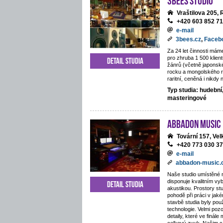
Vraštilova 205,
+420 603 852 7
e-mail
3bees.cz
,
Faceb
Za 24 let činnosti mám
pro zhruba 1 500 klie
Detail studia
žánrů (včetně japonsk
rocku a mongolského 
raritní, ceněná i nikdy
Typ studia: hudební
masteringové
ABBADON Music
Tovární 157, Ve
+420 773 030 3
e-mail
abbadon-music
Naše studio umístěné 
disponuje kvalitním v
Detail studia
akustikou. Prostory stu
pohodě při práci v jaké
stavbě studia byly pou
technologie. Velmi poz
detaily, které ve finále 