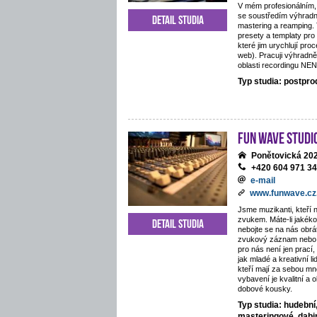
V mém profesionálním,
se soustředím výhradn
Detail studia
mastering a reamping.
presety a templaty pro
které jim urychlují proc
web). Pracuji výhradně
oblasti recordingu NE
Typ studia: postpr
Fun Wave Studi
Ponětovická 202
+420 604 971 3
e-mail
www.funwave.cz
Jsme muzikanti, kteří 
zvukem. Máte-li jakékol
Detail studia
nebojte se na nás obráti
zvukový záznam nebo 
pro nás není jen prací
jak mladé a kreativní li
kteří mají za sebou mn
vybavení je kvalitní a 
dobové kousky.
Typ studia: hudební
masteringové, dab