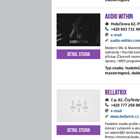
masteringové
Audio Within
Holečkova 62, P
+420 603 731 4
e-mail
audio-within.co
Moderní Mix & Masteri
nahráván / Rychlá komu
Detail studia
přístup /Žánrově neom
úpravy / MIDI program
Typ studia: hudební
masteringové, dab
BELLATRIX
č.p. 82, Čtyřkoly
+420 777 258 8
e-mail
www.bellatrix.cz
Hudební studio prošlo 
inovací vybavení a ak
Detail studia
se nejnovější technolo
firmou Universal Audio,