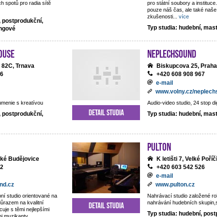
h spotů pro radia sítě
pro státní soubory a institu
pouze náš čas, ale také naše
zkušenosti
...
více
, postprodukční,
Typ studia: hudební, mas
ingové
ouse
NEPLECHSOUND
 82C, Trnava
Biskupcova 25, Praha
06
+420 608 908 967
e-mail
www.volny.cz/neplec
umenie s kreatívou
Audio-video studio, 24 stop di
Detail studia
, postprodukční,
Typ studia: hudební, mas
Pulton
ské Budějovice
K letišti 7, Velké Poříč
22
+420 603 542 526
e-mail
nd.cz
www.pulton.cz
ní studio orientované na
Nahrávací studio založené r
důrazem na kvalitní
nahrávání hudebních skupin,sb
Detail studia
cuje s těmi nejlepšími
Typ studia: hudební, post
mi muzikanty.