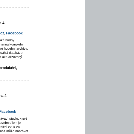
a 4
.cz
,
Facebook
rské hudby
tering kompletní
é hudební archivy,
zsáhlá databáze
a aktualizovaný
produkční,
ha 4
Facebook
ávací studio, které
avním cílem je
alitní zvuk za
u nás může nahrávat