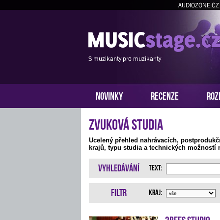
AUDIOZONE.CZ
S muzikanty pro muzikanty
NOVINKY
RECENZE
ROZ
Zvuková studia
Ucelený přehled nahrávacích, postprodukč
krajů, typu studia a technických možností 
Vyhledávání
Text:
Filtr
Kraj:
3bees studio