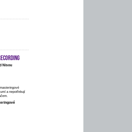
recording
d Nisou
 masteringové
 umí a nepotřebují
ačem.
teringové