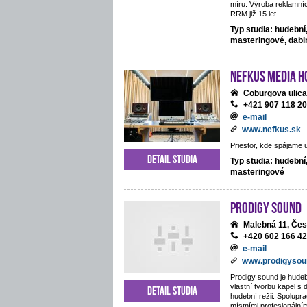
míru. Výroba reklamníc
RRM již 15 let.
Typ studia: hudební
masteringové, dab
NEFKUS Media H
Coburgova ulica
+421 907 118 2
e-mail
www.nefkus.sk
Priestor, kde spájame 
Detail studia
Typ studia: hudební
masteringové
Prodigy Sound
Malebná 11, Če
+420 602 166 4
e-mail
www.prodigysou
Prodigy sound je hudeb
vlastní tvorbu kapel s 
Detail studia
hudební režii. Spolupra
místními profesionální