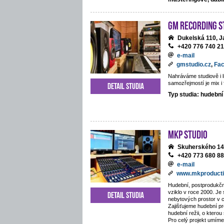
GM Recording S
Dukelská 110, J
+420 776 740 2
e-mail
gmstudio.cz
,
Fa
Nahráváme studiově i li
samozřejmostí je mix i 
Detail studia
Typ studia: hudební
MKP STUDIO
Skuherského 14
+420 773 680 8
e-mail
www.mkproducti
Hudební, postprodukčn
vziklo v roce 2000. Je
Detail studia
nebytových prostor v 
Zajišťujeme hudební pr
hudební režii, o kterou
Pro celý projekt umíme