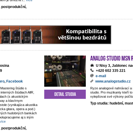
lem je umožnit i
...
více
, postprodukční,
analog studio MSN 
osina
U Nisy 3, Jablonec na
69
+420 602 335 221
e-mail
pro
,
Facebook
www.analogstudio.cz
Mastering štúdio s
Ryze analogové nahrávací a
nterných štúdiach AllR,
studio. Pro muzikanty kteří to
Detail studia
álach (s akustickým
vylepšovat své výkony počít
way a klavírnym
Typ studia: hudební, mas
tole (vynikajúca akustika
sicka gitara, opera a pod.)
rných hudobných bankách
olupracujeme aj s iným
více
, postprodukční,