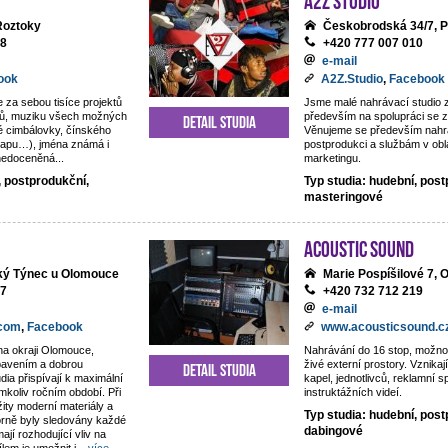
 Roztoky
Českobrodská 34/7, P
18
+420 777 007 010
e-mail
ook
A2Z.Studio
,
Facebook
e za sebou tisíce projektů
Jsme malé nahrávací studio
ntů, muziku všech možných
především na spolupráci se z
Detail studia
é cimbálovky, čínského
Věnujeme se především nahrá
rapu…), jména známá i
postprodukci a službám v obl
 nedoceněná...
marketingu.
, postprodukční,
Typ studia: hudební, post
masteringové
Acoustic Sound
lký Týnec u Olomouce
Marie Pospíšilové 7,
77
+420 732 712 219
e-mail
.com
,
Facebook
www.acousticsound.c
na okraji Olomouce,
Nahrávání do 16 stop, možno
ybavením a dobrou
živé externí prostory. Vznika
Detail studia
dia přispívají k maximální
kapel, jednotlivců, reklamní s
mkoliv ročním období. Při
instruktážních videí.
žity moderní materiály a
Typ studia: hudební, post
orně byly sledovány každé
dabingové
mají rozhodující vliv na