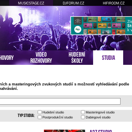
MUSICSTAGE.CZ
DJFORUM.CZ
HIFIROOM.CZ
VIDEO
HUDEBNÍ
HOVORY
STUDIA
ROZHOVORY
ŠKOLY
ních a masteringových zvukových studií s možností vyhledávání podle
nahrávání.
Hudební
studio
Masteringové
studio
Typ studia:
Postprodukční
studio
Dabingové
studio
A2Z Studio