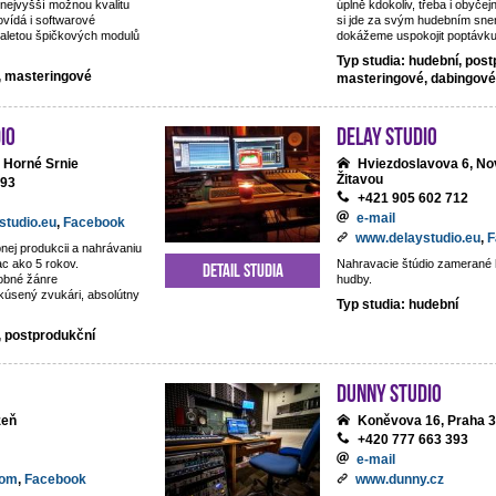
nejvyšší možnou kvalitu
úplně kdokoliv, třeba i obyčejn
vídá i softwarové
si jde za svým hudebním snem
aletou špičkových modulů
dokážeme uspokojit poptávku 
Typ studia: hudební, post
í, masteringové
masteringové, dabingové
io
DeLay studio
 Horné Srnie
Hviezdoslavova 6, No
Žitavou
093
+421 905 602 712
e-mail
studio.eu
,
Facebook
www.delaystudio.eu
,
F
nej produkcii a nahrávaniu
ac ako 5 rokov.
Nahravacie štúdio zamerané 
Detail studia
obné žánre
hudby.
kúsený zvukári, absolútny
Typ studia: hudební
, postprodukční
Dunny studio
zeň
Koněvova 16, Praha 3
+420 777 663 393
e-mail
com
,
Facebook
www.dunny.cz