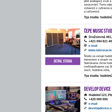
plně analogový zvuk a 
zpracování. Tomu odpo
vybavení s vybranou p
a zařízeních.
Typ studia: hudebn
ČePE MUSIC Stud
Družstevná 491,
+421 094 821 4
e-mail
www.nahravacie
Štúdio sa venuje hudob
interpretov a skupín vi
Detail studia
Nahrávame rôzne hud
(neškatuľkujeme sa) S
sluch, hudobná réžia,
Typ studia: hudební
Develop Device
Hudební 123, Pl
+420 000 000
e-mail
developdevice.