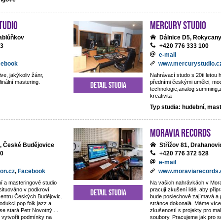
tudio
Mercury studio
ablůňkov
Dálnice D5, Rokycan
13
+420 776 333 100
e-mail
cebook
www.mercurystudio.c
ve, jakýkoliv žánr,
Nahrávací studo s 20ti letou h
finální mastering.
předními českými umělci, mo
Detail studia
technologie,analog summing,
kreativita
Typ studia: hudební, mas
Moravia Records
, České Budějovice
Střížov 81, Drahanovi
80
+420 776 372 528
e-mail
on.cz
,
Facebook
www.moraviarecords.
í a masteringové studio
Na vašich nahrávkách v Mor
 situováno v podkroví
pracují zkušení lidé, aby připr
Detail studia
centru Českých Budějovic.
bude poslechově zajímavá a 
odukci pop folk jazz a
stránce dokonalá. Máme více 
 se stará Petr Novotný....
zkušeností s projekty pro ma
 vytvořit podmínky na
soubory. Pracujeme jak pro 