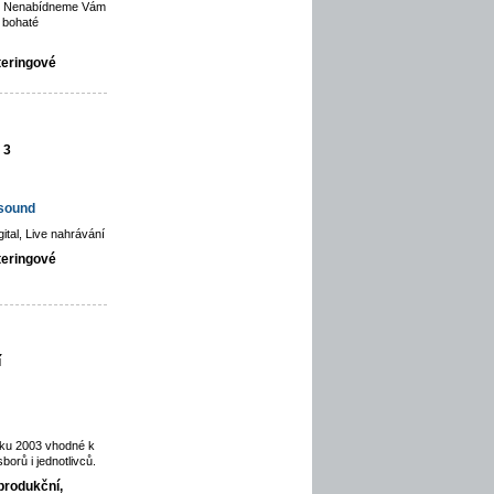
ce. Nenabídneme Vám
 bohaté
teringové
 3
hsound
gital, Live nahrávání
teringové
í
oku 2003 vhodné k
orů i jednotlivců.
produkční,