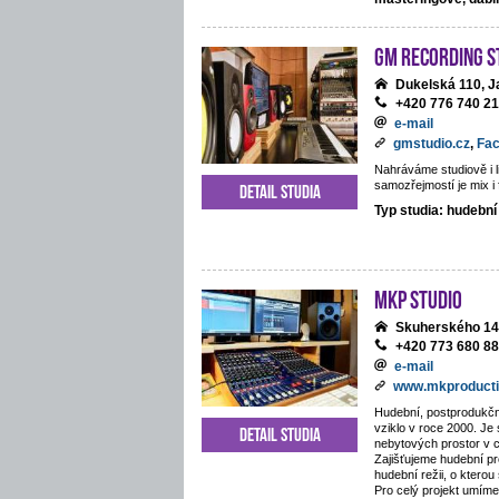
GM Recording S
Dukelská 110, J
+420 776 740 2
e-mail
gmstudio.cz
,
Fa
Nahráváme studiově i li
samozřejmostí je mix i 
Detail studia
Typ studia: hudební
MKP STUDIO
Skuherského 14
+420 773 680 8
e-mail
www.mkproducti
Hudební, postprodukčn
vziklo v roce 2000. Je
Detail studia
nebytových prostor v 
Zajišťujeme hudební pr
hudební režii, o kterou
Pro celý projekt umíme