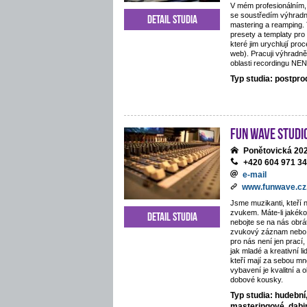
V mém profesionálním,
se soustředím výhradn
Detail studia
mastering a reamping.
presety a templaty pro
které jim urychlují proc
web). Pracuji výhradně
oblasti recordingu NE
Typ studia: postpr
Fun Wave Studi
Ponětovická 202
+420 604 971 3
e-mail
www.funwave.cz
Jsme muzikanti, kteří 
zvukem. Máte-li jakékol
Detail studia
nebojte se na nás obráti
zvukový záznam nebo 
pro nás není jen prací
jak mladé a kreativní li
kteří mají za sebou mn
vybavení je kvalitní a 
dobové kousky.
Typ studia: hudební
masteringové, dab