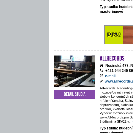
celkový zvuk. Našim cí
Typ studia: hudební
masteringové
AllRecords
Rosinská 477, R
+421 944 245 8
e-mail
www.allrecords.
AllRecords, Recording-
možnosťou nahrávať v i
Detail studia
alebo v koncertných s
krídlom Yamaha, Stein
doprovodom), alebo kos
pre filku, kvartetá, kla
Vypočuť možno v inte
www.AllRecords.pro Sp
štúdiami na SK/CZ v
...
Typ studia: hudební