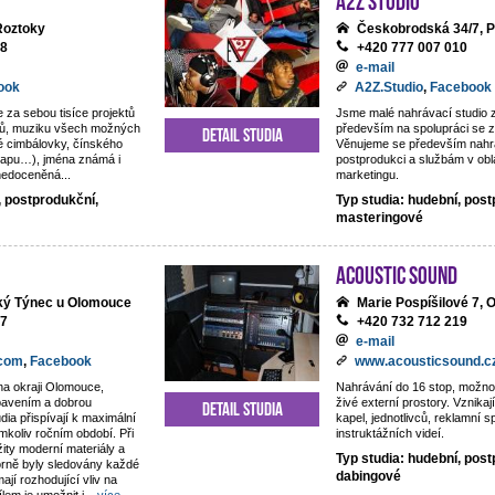
 Roztoky
Českobrodská 34/7, P
18
+420 777 007 010
e-mail
ook
A2Z.Studio
,
Facebook
e za sebou tisíce projektů
Jsme malé nahrávací studio
ntů, muziku všech možných
především na spolupráci se z
Detail studia
é cimbálovky, čínského
Věnujeme se především nahrá
rapu…), jména známá i
postprodukci a službám v obl
 nedoceněná...
marketingu.
, postprodukční,
Typ studia: hudební, post
masteringové
Acoustic Sound
lký Týnec u Olomouce
Marie Pospíšilové 7,
77
+420 732 712 219
e-mail
.com
,
Facebook
www.acousticsound.c
na okraji Olomouce,
Nahrávání do 16 stop, možno
ybavením a dobrou
živé externí prostory. Vznika
Detail studia
dia přispívají k maximální
kapel, jednotlivců, reklamní s
mkoliv ročním období. Při
instruktážních videí.
žity moderní materiály a
Typ studia: hudební, post
orně byly sledovány každé
dabingové
mají rozhodující vliv na