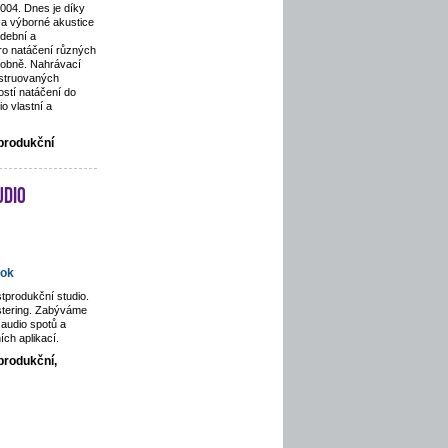
2004. Dnes je díky
a výborné akustice
dební a
pro natáčení různých
odobně. Nahrávací
nstruovaných
stí natáčení do
o vlastní a
tprodukční
udio
ok
tprodukční studio.
stering. Zabýváme
audio spotů a
ích aplikací.
produkční,