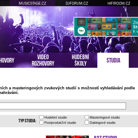
MUSICSTAGE.CZ
DJFORUM.CZ
HIFIROOM.CZ
VIDEO
HUDEBNÍ
HOVORY
STUDIA
ROZHOVORY
ŠKOLY
ních a masteringových zvukových studií s možností vyhledávání podle
nahrávání.
Hudební
studio
Masteringové
studio
Typ studia:
Postprodukční
studio
Dabingové
studio
A2Z Studio