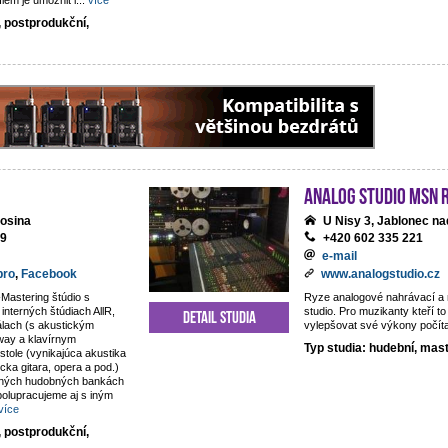
lem je umožnit i
...
více
, postprodukční,
analog studio MSN 
osina
U Nisy 3, Jablonec na
69
+420 602 335 221
e-mail
pro
,
Facebook
www.analogstudio.cz
Mastering štúdio s
Ryze analogové nahrávací a
nterných štúdiach AllR,
studio. Pro muzikanty kteří to
Detail studia
álach (s akustickým
vylepšovat své výkony počít
way a klavírnym
Typ studia: hudební, mas
tole (vynikajúca akustika
sicka gitara, opera a pod.)
rných hudobných bankách
olupracujeme aj s iným
více
, postprodukční,