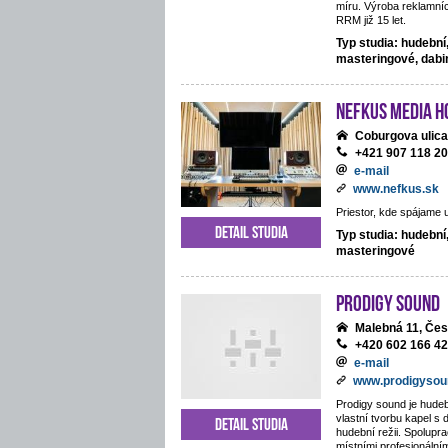
míru. Výroba reklamníc
RRM již 15 let.
Typ studia: hudební
masteringové, dab
NEFKUS Media H
Coburgova ulica
+421 907 118 2
e-mail
www.nefkus.sk
Priestor, kde spájame 
Detail studia
Typ studia: hudební
masteringové
Prodigy Sound
Malebná 11, Če
+420 602 166 4
e-mail
www.prodigysou
Prodigy sound je hudeb
vlastní tvorbu kapel s 
Detail studia
hudební režii. Spolupra
místními profesionální