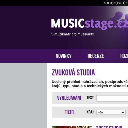
AUDIOZONE.CZ
S muzikanty pro muzikanty
NOVINKY
RECENZE
ROZ
Zvuková studia
Ucelený přehled nahrávacích, postprodukč
krajů, typu studia a technických možností 
Vyhledávání
Text:
Filtr
Kraj:
3bees studio