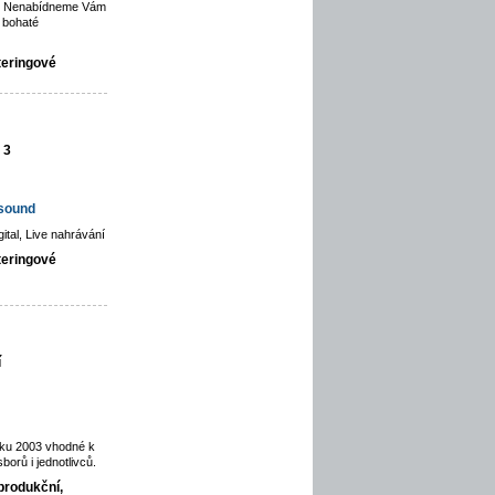
ce. Nenabídneme Vám
 bohaté
teringové
 3
hsound
gital, Live nahrávání
teringové
í
oku 2003 vhodné k
orů i jednotlivců.
produkční,