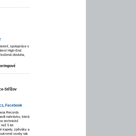
y
z
istorií, spolupráce s
derní High-End
zkušená obsluha,
teringové
ce-Střížov
cz
,
Facebook
avia Records
avili nahrávku, která
po technické
než 5 let
lé kapely, zpěváky a
soukromé osoby tak