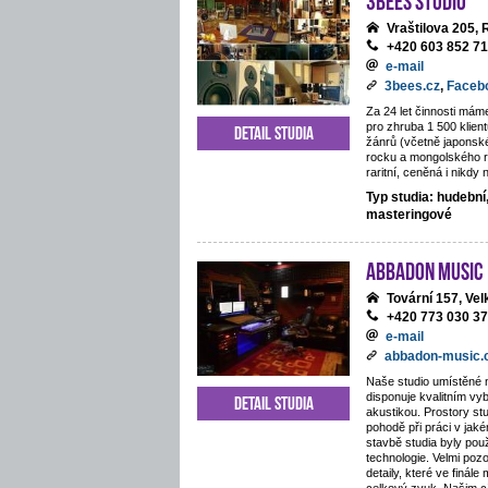
Vraštilova 205,
+420 603 852 7
e-mail
3bees.cz
,
Faceb
Za 24 let činnosti mám
pro zhruba 1 500 klie
Detail studia
žánrů (včetně japonsk
rocku a mongolského 
raritní, ceněná i nikdy
Typ studia: hudební
masteringové
ABBADON Music
Tovární 157, Ve
+420 773 030 3
e-mail
abbadon-music
Naše studio umístěné 
disponuje kvalitním v
Detail studia
akustikou. Prostory stu
pohodě při práci v jaké
stavbě studia byly pou
technologie. Velmi poz
detaily, které ve finále 