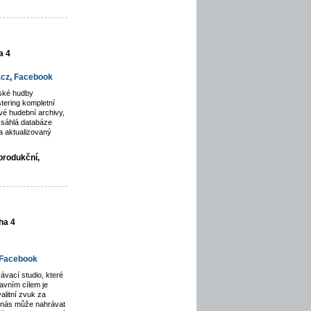
a 4
.cz
,
Facebook
rské hudby
tering kompletní
é hudební archivy,
zsáhlá databáze
a aktualizovaný
produkční,
ha 4
Facebook
ávací studio, které
avním cílem je
alitní zvuk za
u nás může nahrávat