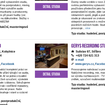
 plně vybaveném studiu,
Dunny studio vzniklo v roce 
ě na postprodukci, mixing,
svému perfektnímu vybavení 
Detail studia
 Také vytvářím audio
používáno především jako hu
 muzikanty a producenty,
postprodukční studio, dále i 
es při psaní hudby (viz.
reklamních spotů, jinglů a p
 na dálku/online. Služby v
studio je situované ve zreko
NABÍZÍM!
sklepních prostorech s možno
pozdních nočních hodin. Studi
odukční, masteringové
provozuje
...
více
Typ studia: hudební, pos
o
Gerys Recording St
, Kobylnice
Sulislav 87, Stříbro
44
+420 724 621 313
e-mail
,
Facebook
www.gerys.cz
,
Facebo
nabízí kompletní práci se
Provozujeme nahrávací a pos
iv přání týkající se audia,
Nabízíme recording, mix, ma
Detail studia
t. Ať se jedná o kvalitní
se výrobu rozhlasových - TV 
živé ozvučení, výsledek
znělek, ozvučení multimediáln
, ale i zábavou. Sdružujeme
Typ studia: hudební, post
di tak i ostřílené matadory,
masteringové
oho let praxe. Naše
obsahuje i staré a vzácné
, postprodukční,
ingové