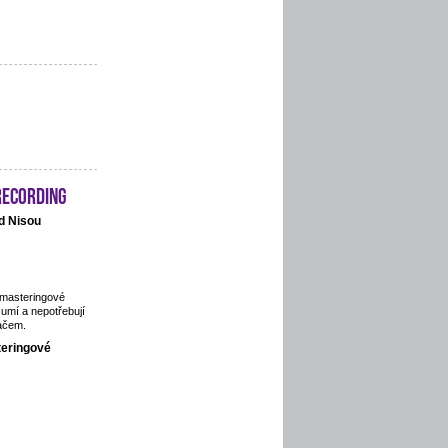
recording
d Nisou
 masteringové
 umí a nepotřebují
ačem.
teringové