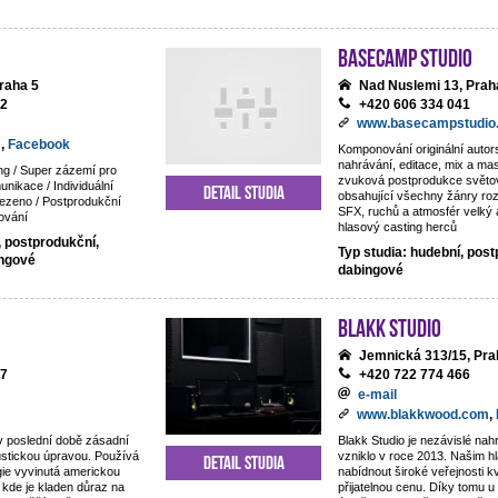
BaseCamp studio
raha 5
Nad Nuslemi 13, Prah
92
+420 606 334 041
www.basecampstudio
m
,
Facebook
Komponování originální auto
nahrávání, editace, mix a mas
ng / Super zázemí pro
zvuková postprodukce světov
nikace / Individuální
Detail studia
obsahující všechny žánry ro
ezeno / Postprodukční
SFX, ruchů a atmosfér velký 
ování
hlasový casting herců
, postprodukční,
Typ studia: hudební, post
ingové
dabingové
Blakk Studio
Jemnická 313/15, Pra
87
+420 722 774 466
e-mail
www.blakkwood.com
,
v poslední době zásadní
Blakk Studio je nezávislé nahr
ustickou úpravou. Používá
vzniklo v roce 2013. Našim hl
Detail studia
gie vyvinutá americkou
nabídnout široké veřejnosti kv
 kde je kladen důraz na
přijatelnou cenu. Díky tomu 