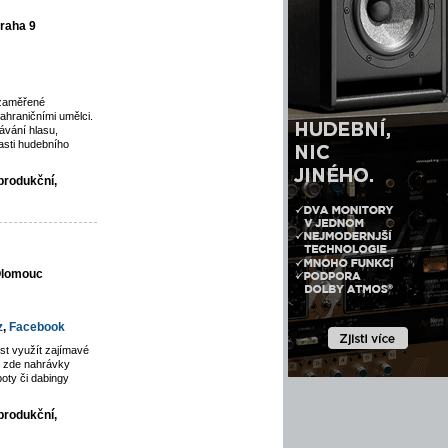
raha 9
 zaměřené
ahraničními umělci.
vání hlasu,
asti hudebního
produkční,
 Olomouc
z
,
Facebook
st využít zajímavé
jí zde nahrávky
poty či dabingy
produkční,