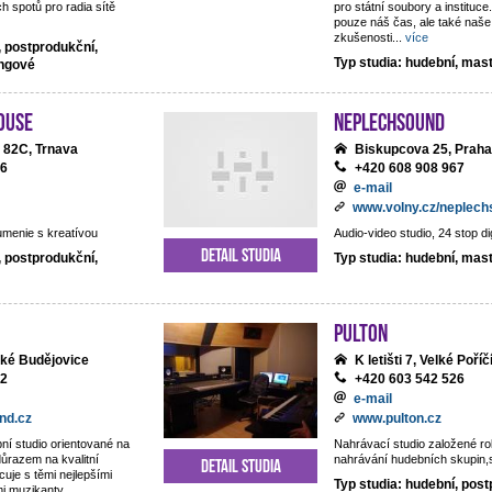
h spotů pro radia sítě
pro státní soubory a institu
pouze náš čas, ale také naše
zkušenosti
...
více
, postprodukční,
Typ studia: hudební, mas
ingové
ouse
NEPLECHSOUND
 82C, Trnava
Biskupcova 25, Praha
06
+420 608 908 967
e-mail
www.volny.cz/neplec
umenie s kreatívou
Audio-video studio, 24 stop di
Detail studia
, postprodukční,
Typ studia: hudební, mas
Pulton
ské Budějovice
K letišti 7, Velké Poříč
22
+420 603 542 526
e-mail
nd.cz
www.pulton.cz
ní studio orientované na
Nahrávací studio založené r
důrazem na kvalitní
nahrávání hudebních skupin,sb
Detail studia
cuje s těmi nejlepšími
Typ studia: hudební, post
mi muzikanty.