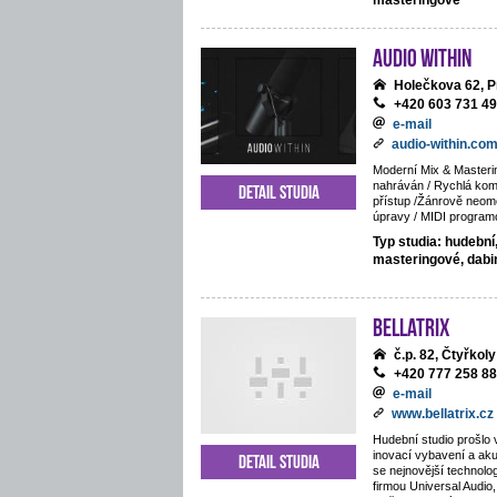
masteringové
Audio Within
Holečkova 62, P
+420 603 731 4
e-mail
audio-within.co
Moderní Mix & Masteri
nahráván / Rychlá komu
Detail studia
přístup /Žánrově neom
úpravy / MIDI program
Typ studia: hudební
masteringové, dab
BELLATRIX
č.p. 82, Čtyřkoly
+420 777 258 8
e-mail
www.bellatrix.cz
Hudební studio prošlo 
inovací vybavení a ak
Detail studia
se nejnovější technolo
firmou Universal Audio,