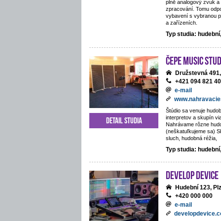
plně analogový zvuk a 
zpracování. Tomu odpo
vybavení s vybranou p
a zařízeních.
Typ studia: hudebn
ČePE MUSIC Stud
Družstevná 491,
+421 094 821 4
e-mail
www.nahravacie
Štúdio sa venuje hudob
interpretov a skupín vi
Detail studia
Nahrávame rôzne hud
(neškatuľkujeme sa) S
sluch, hudobná réžia,
Typ studia: hudební
Develop Device
Hudební 123, Pl
+420 000 000
e-mail
developdevice.