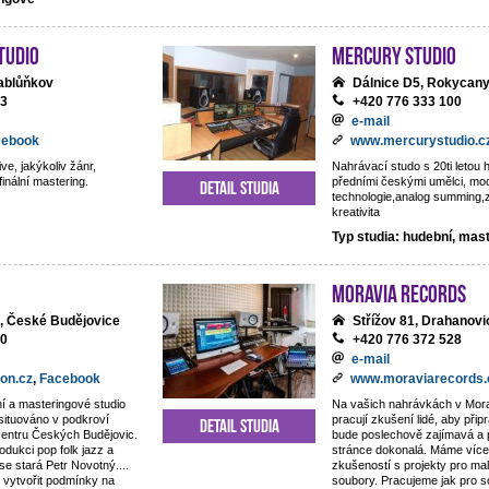
tudio
Mercury studio
ablůňkov
Dálnice D5, Rokycan
13
+420 776 333 100
e-mail
cebook
www.mercurystudio.c
ve, jakýkoliv žánr,
Nahrávací studo s 20ti letou h
finální mastering.
předními českými umělci, mo
Detail studia
technologie,analog summing,
kreativita
Typ studia: hudební, mas
Moravia Records
, České Budějovice
Střížov 81, Drahanovi
80
+420 776 372 528
e-mail
on.cz
,
Facebook
www.moraviarecords.
í a masteringové studio
Na vašich nahrávkách v Mor
 situováno v podkroví
pracují zkušení lidé, aby připr
Detail studia
centru Českých Budějovic.
bude poslechově zajímavá a 
odukci pop folk jazz a
stránce dokonalá. Máme více 
 se stará Petr Novotný....
zkušeností s projekty pro ma
 vytvořit podmínky na
soubory. Pracujeme jak pro 