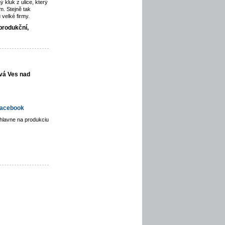
ý kluk z ulice, který
. Stejně tak
velké firmy.
produkční,
vá Ves nad
acebook
hlavne na produkciu