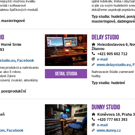
nejvyšší možnou kvalitu
úplně kdokoliv, třeba i obyčejn
vídá i softwarové
si jde za svým hudebním snem
aletou špičkových modulů
dokážeme uspokojit poptávku 
Typ studia: hudební, post
í, masteringové
masteringové, dabingové
io
DeLay studio
 Horné Srnie
Hviezdoslavova 6, No
Žitavou
093
+421 905 602 712
e-mail
studio.eu
,
Facebook
www.delaystudio.eu
,
F
nej produkcii a nahrávaniu
ac ako 5 rokov.
Nahravacie štúdio zamerané 
Detail studia
obné žánre
hudby.
kúsený zvukári, absolútny
Typ studia: hudební
, postprodukční
Dunny studio
zeň
Koněvova 16, Praha 3
+420 777 663 393
e-mail
com
,
Facebook
www.dunny.cz