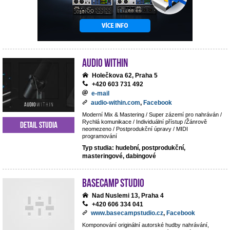
Audio Within
Holečkova 62, Praha 5
+420 603 731 492
e-mail
audio-within.com
,
Facebook
Moderní Mix & Mastering / Super zázemí pro nahráván /
Rychlá komunikace / Individuální přístup /Žánrově
Detail studia
neomezeno / Postprodukční úpravy / MIDI
programování
Typ studia: hudební, postprodukční,
masteringové, dabingové
BaseCamp studio
Nad Nuslemi 13, Praha 4
+420 606 334 041
www.basecampstudio.cz
,
Facebook
Komponování originální autorské hudby nahrávání,