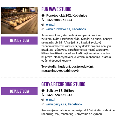
Fun Wave Studio
Ponětovická 202, Kobylnice
+420 604 971 344
e-mail
www.funwave.cz
,
Facebook
Jsme muzikanti, kteří nabízí kompletní práci se
zvukem. Máte-li jakékoliv přání týkající se audia, nebojte
Detail studia
se na nás obrátit. Ať se jedná o kvalitní zvukový
záznam nebo živé ozvučení, výsledek pro nás není jen
prací, ale i zábavou. Sdružujeme jak mladé a kreativní
lidi tak i ostřílené matadory, kteří mají za sebou mnoho
let praxe. Naše vybavení je kvalitní a obsahuje i staré a
vzácné dobové kousky.
Typ studia: hudební, postprodukční,
masteringové, dabingové
Gerys Recording Studio
Detail studia
Sulislav 87, Stříbro
+420 724 621 313
e-mail
www.gerys.cz
,
Facebook
Provozujeme nahrávací a postprodukční studio. Nabízíme
recording, mix, mastering. Zabýváme se výrobu