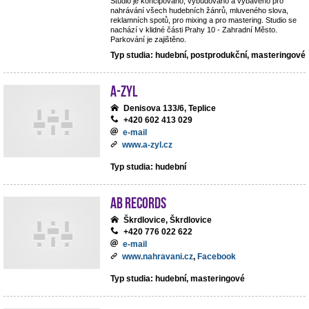
Studio je koncipováno, vybudováno a vybaveno pro
nahrávání všech hudebních žánrů, mluveného slova,
reklamních spotů, pro mixing a pro mastering. Studio se
nachází v klidné části Prahy 10 - Zahradní Město.
Parkování je zajištěno.
Typ studia: hudební, postprodukční, masteringové
A-ZYL
Denisova 133/6, Teplice
+420 602 413 029
e-mail
www.a-zyl.cz
Typ studia: hudební
AB records
Škrdlovice, Škrdlovice
+420 776 022 622
e-mail
www.nahravani.cz
,
Facebook
Typ studia: hudební, masteringové