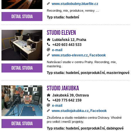
www.studiobubny.bluefile.cz
Recording, mix, produkce, remixy ....
Detail studia
Typ studia: hudební
Studio Eleven
Lublaňská 12, Praha
+420 603 443 533
e-mail
www.studio-eleven.cz
,
Facebook
Nahrávací studio v centru Prahy. Recording, mix,
mastering.
Detail studia
Typ studia: hudební, postprodukční, masteringové
Studio Jakubka
Jakubská 39, Ostrava
+420 775 642 159
e-mail
www.studiojakubka.cz
,
Facebook
Zkušebna a studio nedaleko centra Ostravy. Vhodné
pro velké i menší projekty.
Detail studia
Typ studia: hudební, postprodukční, dabingové