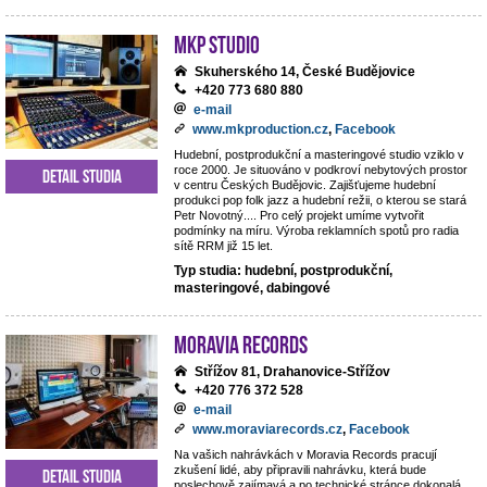
MKP STUDIO
Skuherského 14, České Budějovice
+420 773 680 880
e-mail
www.mkproduction.cz
,
Facebook
Hudební, postprodukční a masteringové studio vziklo v
roce 2000. Je situováno v podkroví nebytových prostor
Detail studia
v centru Českých Budějovic. Zajišťujeme hudební
produkci pop folk jazz a hudební režii, o kterou se stará
Petr Novotný.... Pro celý projekt umíme vytvořit
podmínky na míru. Výroba reklamních spotů pro radia
sítě RRM již 15 let.
Typ studia: hudební, postprodukční,
masteringové, dabingové
Moravia Records
Střížov 81, Drahanovice-Střížov
+420 776 372 528
e-mail
www.moraviarecords.cz
,
Facebook
Na vašich nahrávkách v Moravia Records pracují
zkušení lidé, aby připravili nahrávku, která bude
Detail studia
poslechově zajímavá a po technické stránce dokonalá.