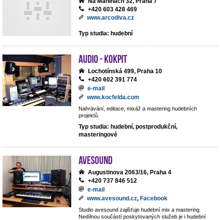
Na Maninách 32, Praha 7
+420 603 428 469
www.arcodiva.cz
Typ studia: hudební
Audio - Kokpit
Lochotínská 499, Praha 10
+420 602 391 774
e-mail
www.kocfelda.com
Nahrávání, editace, mixáž a mastering hudebních
projektů.
Typ studia: hudební, postprodukční,
masteringové
avesound
Augustinova 2063/16, Praha 4
+420 737 846 512
e-mail
www.avesound.cz
,
Facebook
Studio avesound zajišťuje hudební mix a mastering.
Nedílnou součástí poskytovaných služeb je i hudební