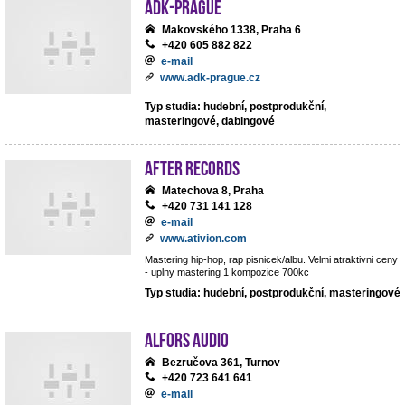
ADK-Prague
Makovského 1338, Praha 6
+420 605 882 822
e-mail
www.adk-prague.cz
Typ studia: hudební, postprodukční,
masteringové, dabingové
After records
Matechova 8, Praha
+420 731 141 128
e-mail
www.ativion.com
Mastering hip-hop, rap pisnicek/albu. Velmi atraktivni ceny
- uplny mastering 1 kompozice 700kc
Typ studia: hudební, postprodukční, masteringové
ALFORS audio
Bezručova 361, Turnov
+420 723 641 641
e-mail