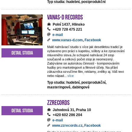
Typ studia: hudební, postprodukční
VANAS-D Records
Polní 1437, Hlinsko
+420 728 475 221
e-mail
www.vanas-d.com
,
Facebook
Malé nahrávací studio s více jak desetiletou tradicí je
vybaveno pro práci s kapelou, sólisty a ke zpracování
Detail studia
mluveného slova.Je schopné nahrávat 24 stop
současně a celkový počet stop je neomezený.
Zabýváme se autorskou činností - komponováním
hudby pro marketingové a filmové účely. Na přání
zákazníka ozvučíme film, reklamy, znělky aj. Váš text
nebo nápad
...
více
Typ studia: hudební, postprodukční,
masteringové, dabingové
ZZrecords
Detail studia
Jahodová 31, Praha 10
+420 602 286 204
e-mail
www.zzrecords.cz
,
Facebook