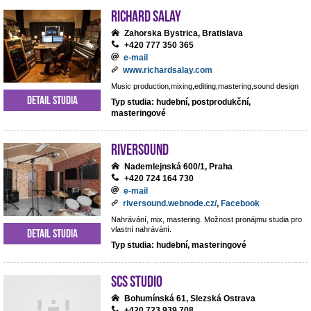
RICHARD SALAY
Zahorska Bystrica, Bratislava
+420 777 350 365
e-mail
www.richardsalay.com
Music production,mixing,editing,mastering,sound design
Detail studia
Typ studia: hudební, postprodukční,
masteringové
Riversound
Nademlejnská 600/1, Praha
+420 724 164 730
e-mail
riversound.webnode.cz/
,
Facebook
Nahrávání, mix, mastering. Možnost pronájmu studia pro
vlastní nahrávání.
Detail studia
Typ studia: hudební, masteringové
SCS Studio
Bohumínská 61, Slezská Ostrava
+420 723 939 708