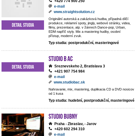
+420 774 900 250
e-mail
www.straightsolution.cz
Originální autorská a zakázková hudba, případná dílčí
produkce, reklamní spoty, jingly, webové stránky, videa,
Detail studia
filmy, prezentace, atp. v žánrech Dance-pop, Urban,
EDM napříč styly. Mix a mastering hudby, osobní
přístup, moderní zvuk.
Typ studia: postprodukční, masteringové
Studio B AC
Detail studia
Sreznevskeho 2, Bratislava 3
+421 907 754 984
e-mail
www.studiobac.sk
Nahravanie, mix, mastering, duplikacia CD a DVD nosicov
od 1 kusa
Typ studia: hudební, postprodukční, masteringové
Studio BUBNY
Praha - Zbraslav, - Jarov
+420 602 294 310
e-mail