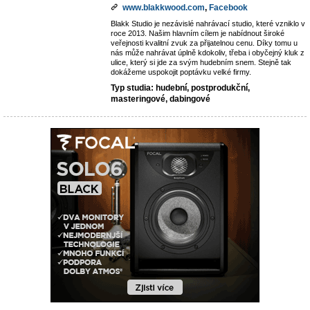
www.blakkwood.com
,
Facebook
Blakk Studio je nezávislé nahrávací studio, které vzniklo v
roce 2013. Našim hlavním cílem je nabídnout široké
veřejnosti kvalitní zvuk za přijatelnou cenu. Díky tomu u
nás může nahrávat úplně kdokoliv, třeba i obyčejný kluk z
ulice, který si jde za svým hudebním snem. Stejně tak
dokážeme uspokojit poptávku velké firmy.
Typ studia: hudební, postprodukční,
masteringové, dabingové