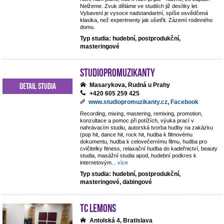
Nelžeme. Zvuk děláme ve studiích již desítky let.
Vybavení je vysoce nadstandartní, spíše osvědčená
klasika, než experimenty jak ušetřit. Zázemí rodinného
domu.
Typ studia: hudební, postprodukční,
masteringové
StudioPROmuzikanty
Detail studia
Masarykova, Rudná u Prahy
+420 605 259 425
www.studiopromuzikanty.cz
,
Facebook
Recording, mixing, mastering, remixing, promotion,
konzultace a pomoc při potížích, výuka prací v
nahrávacím studiu, autorská tvorba hudby na zakázku
(pop hit, dance hit, rock hit, hudba k filmovému
dokumentu, hudba k celovečernímu filmu, hudba pro
cvičitelky fitness, relaxační hudba do kadeřnictví, beauty
studia, masážní studia apod, hudební podkres k
internetovým
...
více
Typ studia: hudební, postprodukční,
masteringové, dabingové
TC Lemons
Antolská 4, Bratislava