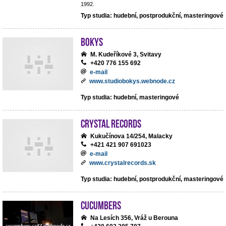
1992.
Typ studia: hudební, postprodukční, masteringové
BoKys
M. Kudeříkové 3, Svitavy
+420 776 155 692
e-mail
www.studiobokys.webnode.cz
Typ studia: hudební, masteringové
Crystal Records
Kukučínova 14/254, Malacky
+421 421 907 691023
e-mail
www.crystalrecords.sk
Typ studia: hudební, postprodukční, masteringové
cucumbers
Na Lesích 356, Vráž u Berouna