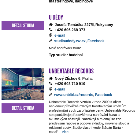
masteringové, dabingové
U dědy
Detail studia
Josefa Tomáška 227/II, Rokycany
+420 606 268 373
e-mail
studioudedy.wz.cz
,
Facebook
Malé nahrávaci studio.
Typ studia: hudební
Unbeatable Records
Nový Zlíchov 6, Praha
+420 603 710 910
e-mail
www.unblbl.cz/records
,
Facebook
Unbeatable Records vzniklo v roce 2009 s cílem
nabídnout převážně mladým talentovaným umělcům
Detail studia
profesionální zvuk za přijatelné ceny. Unbeatable Records
se specializuje především na nahrávání hlasu a
akustických nástrojů. Nahrávají a míchají se zde
především rapové a popové skladby, mluvené slovo a
reklamní spoty. Studio vlastní vede Štěpán Bárta -
textař,
...
více