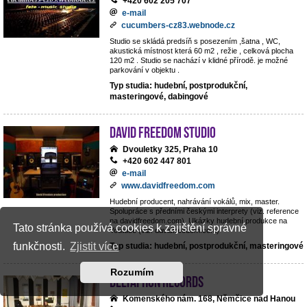
+420 602 205 707
e-mail
cucumbers-cz83.webnode.cz
Studio se skládá predsíň s posezením ,šatna , WC,
akustická místnost která 60 m2 , režie , celková plocha
120 m2 . Studio se nachází v klidné přírodě. je možné
parkování v objektu .
Typ studia: hudební, postprodukční,
masteringové, dabingové
David Freedom studio
Dvouletky 325, Praha 10
+420 602 447 801
e-mail
www.davidfreedom.com
Hudební producent, nahrávání vokálů, mix, master.
Spolupráce s předními českými interprety (viz. reference
na davidfreedom.com). Ukázky hudební produkce na
Tato stránka používá cookies k zajištění správné
Youtube (viz. davidfreedom.com)
funkčnosti.
Zjistit více
Typ studia: hudební, postprodukční, masteringové
Rozumím
Deltaphon records
Komenského nám. 168, Němčice nad Hanou