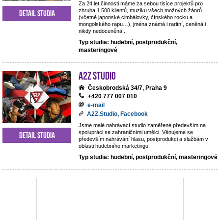
Za 24 let činnosti máme za sebou tisíce projektů pro
zhruba 1 500 klientů, muziku všech možných žánrů
Detail studia
(včetně japonské cimbálovky, čínského rocku a
mongolského rapu…), jména známá i raritní, ceněná i
nikdy nedoceněná...
Typ studia: hudební, postprodukční,
masteringové
A2Z Studio
Českobrodská 34/7, Praha 9
+420 777 007 010
e-mail
A2Z.Studio
,
Facebook
Jsme malé nahrávací studio zaměřené především na
spolupráci se zahraničními umělci. Věnujeme se
Detail studia
především nahrávání hlasu, postprodukci a službám v
oblasti hudebního marketingu.
Typ studia: hudební, postprodukční, masteringové