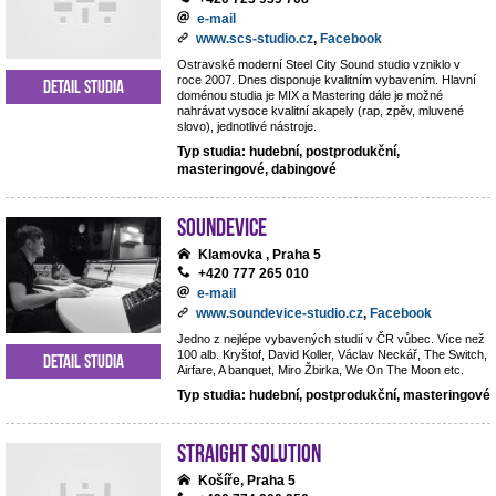
e-mail
www.scs-studio.cz
,
Facebook
Ostravské moderní Steel City Sound studio vzniklo v
roce 2007. Dnes disponuje kvalitním vybavením. Hlavní
Detail studia
doménou studia je MIX a Mastering dále je možné
nahrávat vysoce kvalitní akapely (rap, zpěv, mluvené
slovo), jednotlivé nástroje.
Typ studia: hudební, postprodukční,
masteringové, dabingové
Soundevice
Klamovka , Praha 5
+420 777 265 010
e-mail
www.soundevice-studio.cz
,
Facebook
Jedno z nejlépe vybavených studií v ČR vůbec. Více než
100 alb. Kryštof, David Koller, Václav Neckář, The Switch,
Detail studia
Airfare, A banquet, Miro Žbirka, We On The Moon etc.
Typ studia: hudební, postprodukční, masteringové
Straight Solution
Košíře, Praha 5