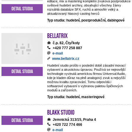
editace, mix a mastering kompletní zvuková postprodukce
světové hudební archivy, obsahující všechny žánry
Detail studia
rozsáhlá databáze SFX, ruchů a atmosfér velký a
aktualizovaný hlasový casting herců
Typ studia: hudební, postprodukční, dabingové
BELLATRIX
č.p. 82, Čtyřkoly
+420 777 258 887
e-mail
www.bellatrix.cz
Hudební studio prošlo v poslední době zásadní inovací
vybavení a akustickou úpravou. Používá se nejnovější
Detail studia
technologie vyvinutá americkou firmou Universal Audio,
kde je kladen důraz na plně analogový zvuk a nejvyšší
možnou kvalitu zpracování. Tomu odpovídá i
softwarové vybavení s vybranou paletou špičkových
modulů a zařízeních.
Typ studia: hudební, masteringové
Blakk Studio
Detail studia
Jemnická 313/15, Praha 4
+420 722 774 466
e-mail