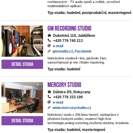
rozhlasových - TV audio spotů a znělek, ozvučení
multimediálních aplikací.
Typ studia: hudební, postprodukční, masteringové
GM Recording Studio
Dukelská 110, Jablůňkov
+420 776 740 213
e-mail
gmstudio.cz
,
Facebook
Nahráváme studiově i live, jakýkoliv žánr,
samozřejmostí je mix i finální mastering.
Detail studia
Typ studia: hudební
Mercury studio
Dálnice D5, Rokycany
+420 776 333 100
e-mail
www.mercurystudio.cz
Nahrávací studo s 20ti letou historií, spolupráce s
předními českými umělci, moderní High-End
Detail studia
technologie,analog summing,zkušená obsluha, kreativita
Typ studia: hudební, masteringové