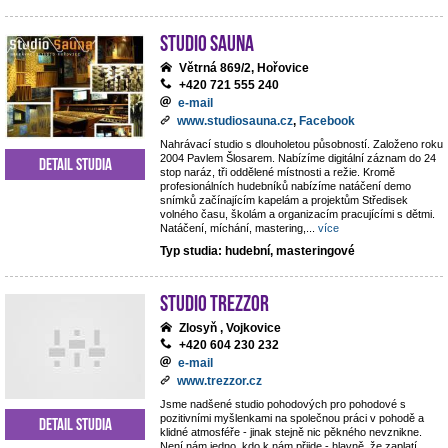
Studio Sauna
Větrná 869/2, Hořovice
+420 721 555 240
e-mail
www.studiosauna.cz
,
Facebook
Nahrávací studio s dlouholetou působností. Založeno roku
2004 Pavlem Šlosarem. Nabízíme digitální záznam do 24
Detail studia
stop naráz, tři oddělené místnosti a režie. Kromě
profesionálních hudebníků nabízíme natáčení demo
snímků začínajícím kapelám a projektům Středisek
volného času, školám a organizacím pracujícími s dětmi.
Natáčení, míchání, mastering,
...
více
Typ studia: hudební, masteringové
STUDIO TREZZOR
Zlosyň , Vojkovice
+420 604 230 232
e-mail
www.trezzor.cz
Jsme nadšené studio pohodových pro pohodové s
pozitivními myšlenkami na společnou práci v pohodě a
Detail studia
klidné atmosféře - jinak stejně nic pěkného nevznikne.
Není nám jedno, kdo k nám přijde - hlavně, že zaplatí.