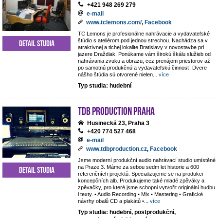
+421 948 269 279
e-mail
www.tclemons.com/
,
Facebook
TC Lemons je profesionálne nahrávacie a vydavateľské
štúdio s ateliérom pod jednou strechou. Nachádza sa v
Detail studia
atraktívnej a tichej lokalite Bratislavy v novostavbe pri
jazere Draždiak. Ponúkame vám širokú škálu služieb od
nahrávania zvuku a obrazu, cez prenájom priestorov až
po samotnú produkčnú a vydavateľskú činnosť. Dvere
nášho štúdia sú otvorené nielen
...
více
Typ studia: hudební
TdB Production Praha
Husinecká 23, Praha 3
+420 774 527 468
e-mail
www.tdbproduction.cz
,
Facebook
Jsme moderní produkční audio nahrávací studio umístěné
na Praze 3. Máme za sebou sedm let historie a 600
Detail studia
referenčních projektů. Specializujeme se na produkci
koncepčních alb. Produkujeme také mladé zpěváky a
zpěvačky, pro které jsme schopni vytvořit originální hudbu
i texty. • Audio Recording • Mix • Mastering • Grafické
návrhy obalů CD a plakátů •
...
více
Typ studia: hudební, postprodukční,