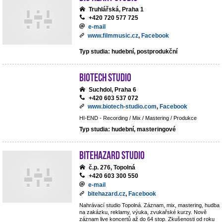
Truhlářská, Praha 1
+420 720 577 725
e-mail
www.filmmusic.cz
,
Facebook
Typ studia: hudební, postprodukční
BIOTECH STUDIO
Suchdol, Praha 6
+420 603 537 072
www.biotech-studio.com
,
Facebook
HI-END - Recording / Mix / Mastering / Produkce
Typ studia: hudební, masteringové
BiteHazard Studio
č.p. 276, Topolná
+420 603 300 550
e-mail
bitehazard.cz
,
Facebook
Nahrávací studio Topolná. Záznam, mix, mastering, hudba
na zakázku, reklamy, výuka, zvukařské kurzy. Nově
záznam live koncertů až do 64 stop. Zkušenosti od roku