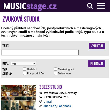
S muzikanty pro muzikanty
Zvuková studia
Ucelený přehled nahrávacích, postprodukčních a masteringových
zvukových studií s možností vyhledávání podle krajů, typu studia a
technických možností nahrávání.
Text:
Vyhledat
Kraj:
Filtrovat
Typ
Hudební
Masteringové
studia:
Postprodukční
Dabingové
3bees studio
Vraštilova 205, Roztoky
+420 603 852 718
e-mail
3bees.cz
,
Facebook