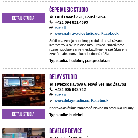
ČePE MUSIC Studio
Detail studia
Družstevná 491, Horné Srnie
+421 094 821 4093
e-mail
www.nahravaciestudio.eu
,
Facebook
Štúdio sa venuje hudobnej produkcii a nahrávaniu
interpretov a skupín viac ako 5 rokov. Nahrávame
rôzne hudobné žánre (neškatuľkujeme sa) Skúsený
zvukári, absolútny sluch, hudobná réžia,
Typ studia: hudební, postprodukční
DeLay studio
Hviezdoslavova 6, Nová Ves nad Žitavou
+421 905 602 712
e-mail
www.delaystudio.eu
,
Facebook
Nahravacie štúdio zamerané hlavne na produkciu hudby.
Detail studia
Typ studia: hudební
Develop Device