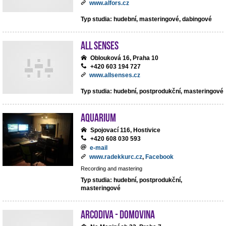
www.alfors.cz
Typ studia: hudební, masteringové, dabingové
All Senses
Oblouková 16, Praha 10
+420 603 194 727
www.allsenses.cz
Typ studia: hudební, postprodukční, masteringové
Aquarium
Spojovací 116, Hostivice
+420 608 030 593
e-mail
www.radekkurc.cz
,
Facebook
Recording and mastering
Typ studia: hudební, postprodukční,
masteringové
ArcoDiva - Domovina