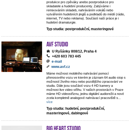
produkce pro zpěváky anebo postprodukce pro
skladatele a hudební producenty. Zabýváme i
remixováním skladeb, nahráváním vokálů nebo
vytvářením hudebních jinglů a podkladů do médií (rádio,
internet, TV nebo reklama). Součástí naší práce je i
hudební dramaturgie.
Typ studia: postprodukční, masteringové
AVF STUDIO
U Ryšánky 808/12, Praha 4
+420 603 783 445
e-mail
www.avf.cz
Máme možnost mobilního nahrávání pomocí
přenosového vozu ve kterém je záznam 64 audio stop s
možností živého mixu nebo pozdějšího zpracování ve
studiu. Dále jsou součástí vozu 4 HD kamery a
možnost live video střihu. V našich prostorách v Praze
máme HD videostřiznu, jednu digitální audiorežii a nové
zcela kompletně analogové nahrávací pracoviště s
...
více
Typ studia: hudební, postprodukční,
masteringové, dabingové
Big Heart Studio