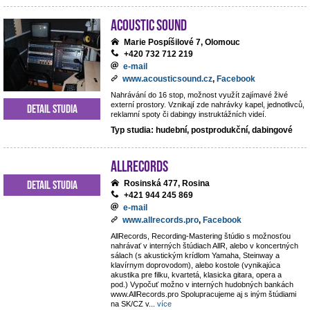
Acoustic Sound
Marie Pospíšilové 7, Olomouc
+420 732 712 219
e-mail
www.acousticsound.cz
,
Facebook
Nahrávání do 16 stop, možnost využít zajímavé živé
externí prostory. Vznikají zde nahrávky kapel, jednotlivců,
Detail studia
reklamní spoty či dabingy instruktážních videí.
Typ studia: hudební, postprodukční, dabingové
AllRecords
Detail studia
Rosinská 477, Rosina
+421 944 245 869
e-mail
www.allrecords.pro
,
Facebook
AllRecords, Recording-Mastering štúdio s možnosťou
nahrávať v interných štúdiach AllR, alebo v koncertných
sálach (s akustickým krídlom Yamaha, Steinway a
klavírnym doprovodom), alebo kostole (vynikajúca
akustika pre filku, kvartetá, klasicka gitara, opera a
pod.) Vypočuť možno v interných hudobných bankách
www.AllRecords.pro Spolupracujeme aj s iným štúdiami
na SK/CZ v
...
více