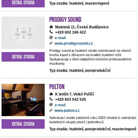
Detail studia
Typ studia: hudební, masteringové
Prodigy Sound
Malebná 11, České Budějovice
+420 602 166 422
e-mail
www.prodigysound.cz
Prodigy sound je hudební studio orientované na vlastní
tvorbu kapel s důrazem na kvalitní hudební režii.
Detail studia
Spolupracuje s těmi nejlepšími místními profesionálními
muzikanty.
Typ studia: hudební, postprodukční
Pulton
K letišti 7, Velké Poříčí
+420 603 542 526
e-mail
www.pulton.cz
Nahrávací studio založené roku 2003 vhodné k nahrávání
hudebních skupin,sborů i jednotlivců.
Detail studia
Typ studia: hudební, postprodukční, masteringové