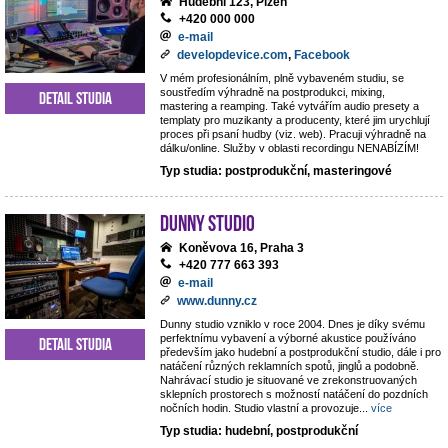
Hudební 123, Plzeň
+420 000 000
e-mail
developdevice.com
,
Facebook
V mém profesionálním, plně vybaveném studiu, se
soustředím výhradně na postprodukci, mixing,
Detail studia
mastering a reamping. Také vytvářím audio presety a
templaty pro muzikanty a producenty, které jim urychlují
proces při psaní hudby (viz. web). Pracuji výhradně na
dálku/online. Služby v oblasti recordingu NENABÍZÍM!
Typ studia: postprodukční, masteringové
Dunny studio
Koněvova 16, Praha 3
+420 777 663 393
e-mail
www.dunny.cz
Dunny studio vzniklo v roce 2004. Dnes je díky svému
perfektnímu vybavení a výborné akustice používáno
Detail studia
především jako hudební a postprodukční studio, dále i pro
natáčení různých reklamních spotů, jinglů a podobně.
Nahrávací studio je situované ve zrekonstruovaných
sklepních prostorech s možností natáčení do pozdních
nočních hodin. Studio vlastní a provozuje
...
více
Typ studia: hudební, postprodukční