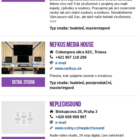
Máme více než 5 let zkušeností s projekty pro malé
kapely, zpěváky a soubory. Pracujeme jak pro soukromé
osoby tak pro státní soubory a instituce. Nenabídneme
Vám pouze náš čas, ale také naše bohaté zkušenosti
...
více
Typ studia: hudební, masteringové
NEFKUS Media House
Coburgova ulica 82C, Trnava
+421 907 118 206
e-mail
www.nefkus.sk
Priestor, kde spájame umenie s kreatívou
Detail studia
Typ studia: hudební, postprodukční,
masteringové
NEPLECHSOUND
Biskupcova 25, Praha 3
+420 608 908 967
e-mail
www.volny.cz/neplechsound
Audio-video studio, 24 stop digital, Live nahrávání