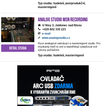
Typ studia: hudební, postprodukční,
masteringové
analog studio MSN recording
U Nisy 3, Jablonec nad Nisou
+420 602 335 221
e-mail
www.analogstudio.cz
Ryze analogové nahrávací a masteringové studio. Pro
muzikanty kteří to umí a nepotřebují vylepšovat své
Detail studia
výkony počítačem.
Typ studia: hudební, masteringové