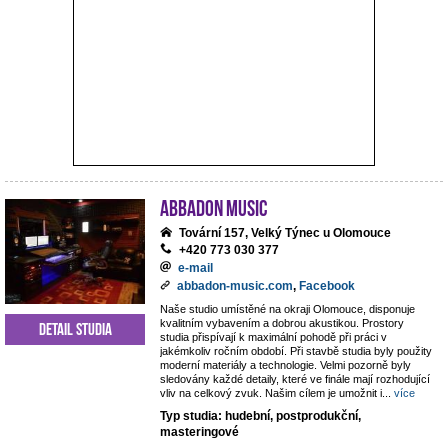
ABBADON Music
Tovární 157, Velký Týnec u Olomouce
+420 773 030 377
e-mail
abbadon-music.com
,
Facebook
Naše studio umístěné na okraji Olomouce, disponuje
kvalitním vybavením a dobrou akustikou. Prostory
Detail studia
studia přispívají k maximální pohodě při práci v
jakémkoliv ročním období. Při stavbě studia byly použity
moderní materiály a technologie. Velmi pozorně byly
sledovány každé detaily, které ve finále mají rozhodující
vliv na celkový zvuk. Našim cílem je umožnit i
...
více
Typ studia: hudební, postprodukční,
masteringové