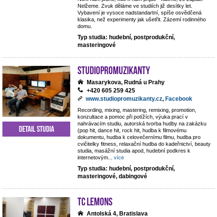
Nelžeme. Zvuk děláme ve studiích již desítky let.
Vybavení je vysoce nadstandartní, spíše osvědčená
klasika, než experimenty jak ušetřit. Zázemí rodinného
domu.
Typ studia: hudební, postprodukční,
masteringové
StudioPROmuzikanty
Masarykova, Rudná u Prahy
+420 605 259 425
www.studiopromuzikanty.cz
,
Facebook
Recording, mixing, mastering, remixing, promotion,
konzultace a pomoc při potížích, výuka prací v
nahrávacím studiu, autorská tvorba hudby na zakázku
Detail studia
(pop hit, dance hit, rock hit, hudba k filmovému
dokumentu, hudba k celovečernímu filmu, hudba pro
cvičitelky fitness, relaxační hudba do kadeřnictví, beauty
studia, masážní studia apod, hudební podkres k
internetovým
...
více
Typ studia: hudební, postprodukční,
masteringové, dabingové
TC Lemons
Antolská 4, Bratislava