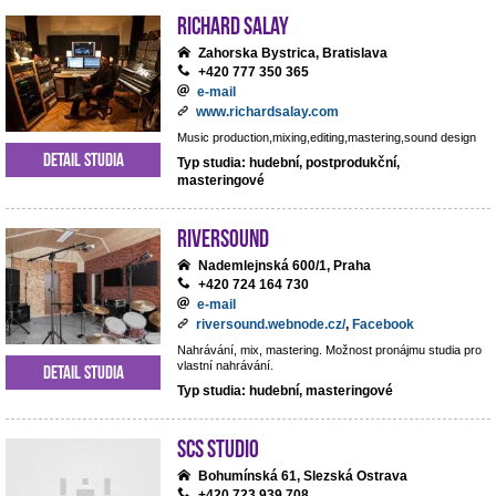
RICHARD SALAY
Zahorska Bystrica, Bratislava
+420 777 350 365
e-mail
www.richardsalay.com
Music production,mixing,editing,mastering,sound design
Detail studia
Typ studia: hudební, postprodukční,
masteringové
Riversound
Nademlejnská 600/1, Praha
+420 724 164 730
e-mail
riversound.webnode.cz/
,
Facebook
Nahrávání, mix, mastering. Možnost pronájmu studia pro
vlastní nahrávání.
Detail studia
Typ studia: hudební, masteringové
SCS Studio
Bohumínská 61, Slezská Ostrava
+420 723 939 708