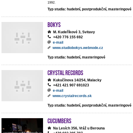
1992.
Typ studia: hudební, postprodukční, masteringové
BoKys
M. Kudeříkové 3, Svitavy
+420 776 155 692
e-mail
www.studiobokys.webnode.cz
Typ studia: hudební, masteringové
Crystal Records
Kukučínova 14/254, Malacky
+421 421 907 691023
e-mail
www.crystalrecords.sk
Typ studia: hudební, postprodukční, masteringové
cucumbers
Na Lesích 356, Vráž u Berouna