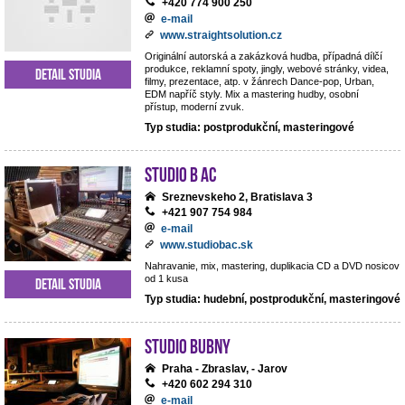
+420 774 900 250
e-mail
www.straightsolution.cz
Originální autorská a zakázková hudba, případná dílčí
produkce, reklamní spoty, jingly, webové stránky, videa,
Detail studia
filmy, prezentace, atp. v žánrech Dance-pop, Urban,
EDM napříč styly. Mix a mastering hudby, osobní
přístup, moderní zvuk.
Typ studia: postprodukční, masteringové
Studio B AC
Sreznevskeho 2, Bratislava 3
+421 907 754 984
e-mail
www.studiobac.sk
Nahravanie, mix, mastering, duplikacia CD a DVD nosicov
od 1 kusa
Detail studia
Typ studia: hudební, postprodukční, masteringové
Studio BUBNY
Praha - Zbraslav, - Jarov
+420 602 294 310
e-mail