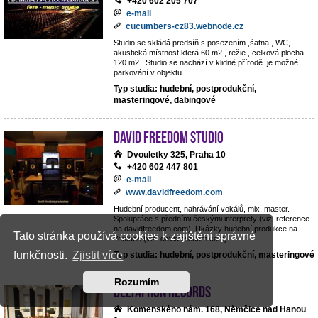
+420 602 205 707
e-mail
cucumbers-cz83.webnode.cz
Studio se skládá predsíň s posezením ,šatna , WC,
akustická místnost která 60 m2 , režie , celková plocha
120 m2 . Studio se nachází v klidné přírodě. je možné
parkování v objektu .
Typ studia: hudební, postprodukční,
masteringové, dabingové
David Freedom studio
Dvouletky 325, Praha 10
+420 602 447 801
e-mail
www.davidfreedom.com
Hudební producent, nahrávání vokálů, mix, master.
Spolupráce s předními českými interprety (viz. reference
na davidfreedom.com). Ukázky hudební produkce na
Tato stránka používá cookies k zajištění správné
Youtube (viz. davidfreedom.com)
funkčnosti.
Zjistit více
Typ studia: hudební, postprodukční, masteringové
Rozumím
Deltaphon records
Komenského nám. 168, Němčice nad Hanou