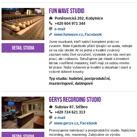
Fun Wave Studio
Ponětovická 202, Kobylnice
+420 604 971 344
e-mail
www.funwave.cz
,
Facebook
Jsme muzikanti, kteří nabízí kompletní práci se
zvukem. Máte-li jakékoliv přání týkající se audia, nebojte
Detail studia
se na nás obrátit. Ať se jedná o kvalitní zvukový
záznam nebo živé ozvučení, výsledek pro nás není jen
prací, ale i zábavou. Sdružujeme jak mladé a kreativní
lidi tak i ostřílené matadory, kteří mají za sebou mnoho
let praxe. Naše vybavení je kvalitní a obsahuje i staré a
vzácné dobové kousky.
Typ studia: hudební, postprodukční,
masteringové, dabingové
Gerys Recording Studio
Sulislav 87, Stříbro
+420 724 621 313
e-mail
www.gerys.cz
,
Facebook
Provozujeme nahrávací a postprodukční studio. Nabízíme
recording, mix, mastering. Zabýváme se výrobu
Detail studia