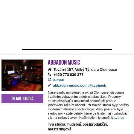
ABBADON Music
Tovární 157, Velký Týnec u Olomouce
+420 773 030 377
e-mail
abbadon-music.com
,
Facebook
Naše studio umístěné na okraji Olomouce, disponuje
kvalitním vybavením a dobrou akustikou. Prostory
Detail studia
studia přispívají k maximální pohodě při práci v
jakémkoliv ročním období. Při stavbě studia byly použity
moderní materiály a technologie. Velmi pozorně byly
sledovány každé detaily, které ve finále mají rozhodující
vliv na celkový zvuk. Našim cílem je umožnit i
...
více
Typ studia: hudební, postprodukční,
masteringové