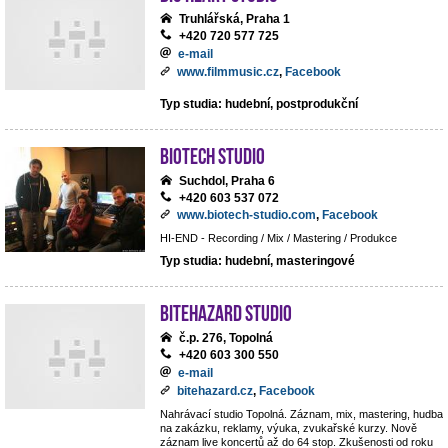
Truhlářská, Praha 1
+420 720 577 725
e-mail
www.filmmusic.cz
,
Facebook
Typ studia: hudební, postprodukční
BIOTECH STUDIO
Suchdol, Praha 6
+420 603 537 072
www.biotech-studio.com
,
Facebook
HI-END - Recording / Mix / Mastering / Produkce
Typ studia: hudební, masteringové
BiteHazard Studio
č.p. 276, Topolná
+420 603 300 550
e-mail
bitehazard.cz
,
Facebook
Nahrávací studio Topolná. Záznam, mix, mastering, hudba
na zakázku, reklamy, výuka, zvukařské kurzy. Nově
záznam live koncertů až do 64 stop. Zkušenosti od roku