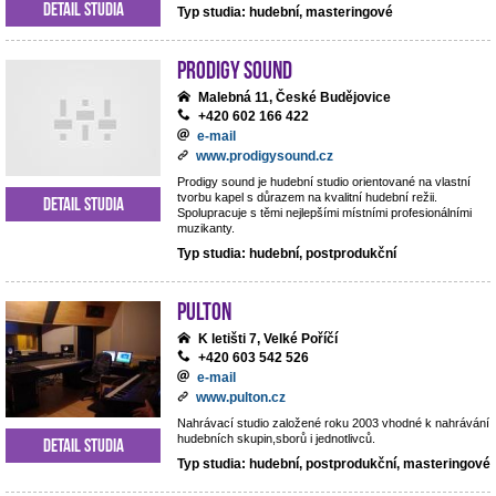
Detail studia
Typ studia: hudební, masteringové
Prodigy Sound
Malebná 11, České Budějovice
+420 602 166 422
e-mail
www.prodigysound.cz
Prodigy sound je hudební studio orientované na vlastní
tvorbu kapel s důrazem na kvalitní hudební režii.
Detail studia
Spolupracuje s těmi nejlepšími místními profesionálními
muzikanty.
Typ studia: hudební, postprodukční
Pulton
K letišti 7, Velké Poříčí
+420 603 542 526
e-mail
www.pulton.cz
Nahrávací studio založené roku 2003 vhodné k nahrávání
hudebních skupin,sborů i jednotlivců.
Detail studia
Typ studia: hudební, postprodukční, masteringové