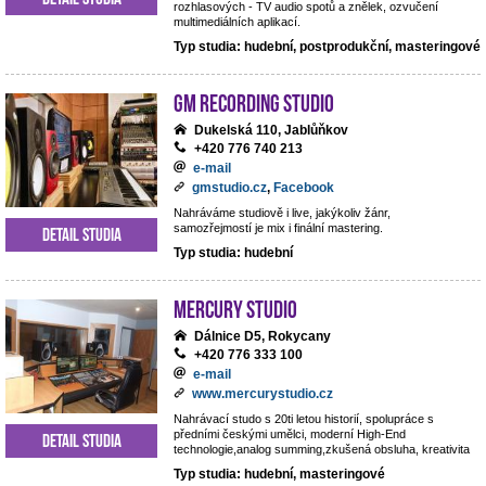
rozhlasových - TV audio spotů a znělek, ozvučení
multimediálních aplikací.
Typ studia: hudební, postprodukční, masteringové
GM Recording Studio
Dukelská 110, Jablůňkov
+420 776 740 213
e-mail
gmstudio.cz
,
Facebook
Nahráváme studiově i live, jakýkoliv žánr,
samozřejmostí je mix i finální mastering.
Detail studia
Typ studia: hudební
Mercury studio
Dálnice D5, Rokycany
+420 776 333 100
e-mail
www.mercurystudio.cz
Nahrávací studo s 20ti letou historií, spolupráce s
předními českými umělci, moderní High-End
Detail studia
technologie,analog summing,zkušená obsluha, kreativita
Typ studia: hudební, masteringové