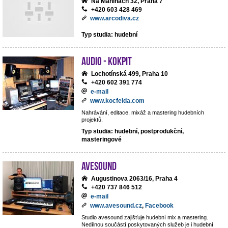
Na Maninách 32, Praha 7
+420 603 428 469
www.arcodiva.cz
Typ studia: hudební
Audio - Kokpit
Lochotínská 499, Praha 10
+420 602 391 774
e-mail
www.kocfelda.com
Nahrávání, editace, mixáž a mastering hudebních
projektů.
Typ studia: hudební, postprodukční,
masteringové
avesound
Augustinova 2063/16, Praha 4
+420 737 846 512
e-mail
www.avesound.cz
,
Facebook
Studio avesound zajišťuje hudební mix a mastering.
Nedílnou součástí poskytovaných služeb je i hudební