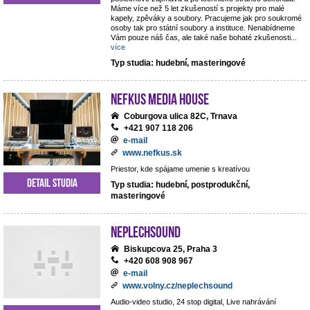
Máme více než 5 let zkušeností s projekty pro malé
kapely, zpěváky a soubory. Pracujeme jak pro soukromé
osoby tak pro státní soubory a instituce. Nenabídneme
Vám pouze náš čas, ale také naše bohaté zkušenosti
...
více
Typ studia: hudební, masteringové
NEFKUS Media House
Coburgova ulica 82C, Trnava
+421 907 118 206
e-mail
www.nefkus.sk
Priestor, kde spájame umenie s kreatívou
Detail studia
Typ studia: hudební, postprodukční,
masteringové
NEPLECHSOUND
Biskupcova 25, Praha 3
+420 608 908 967
e-mail
www.volny.cz/neplechsound
Audio-video studio, 24 stop digital, Live nahrávání