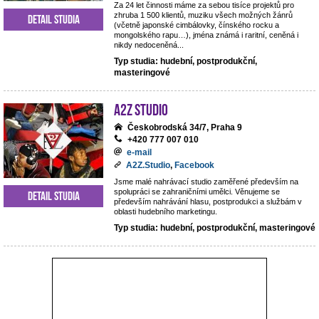
Za 24 let činnosti máme za sebou tisíce projektů pro
zhruba 1 500 klientů, muziku všech možných žánrů
Detail studia
(včetně japonské cimbálovky, čínského rocku a
mongolského rapu…), jména známá i raritní, ceněná i
nikdy nedoceněná...
Typ studia: hudební, postprodukční,
masteringové
A2Z Studio
Českobrodská 34/7, Praha 9
+420 777 007 010
e-mail
A2Z.Studio
,
Facebook
Jsme malé nahrávací studio zaměřené především na
spolupráci se zahraničními umělci. Věnujeme se
Detail studia
především nahrávání hlasu, postprodukci a službám v
oblasti hudebního marketingu.
Typ studia: hudební, postprodukční, masteringové