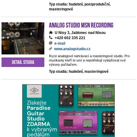
Typ studia: hudební, postprodukční,
masteringové
analog studio MSN recording
U Nisy 3, Jablonec nad Nisou
+420 602 335 221
e-mail
www.analogstudio.cz
Ryze analogové nahrávací a masteringové studio. Pro
muzikanty kteří to umí a nepotřebují vylepšovat své
Detail studia
výkony počítačem.
Typ studia: hudební, masteringové