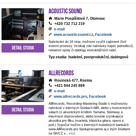
Acoustic Sound
Marie Pospíšilové 7, Olomouc
+420 732 712 219
e-mail
www.acousticsound.cz
,
Facebook
Nahrávání do 16 stop, možnost využít zajímavé živé
externí prostory. Vznikají zde nahrávky kapel, jednotlivců,
Detail studia
reklamní spoty či dabingy instruktážních videí.
Typ studia: hudební, postprodukční, dabingové
AllRecords
Rosinská 477, Rosina
+421 944 245 869
e-mail
www.allrecords.pro
,
Facebook
AllRecords, Recording-Mastering štúdio s možnosťou
nahrávať v interných štúdiach AllR, alebo v koncertných
Detail studia
sálach (s akustickým krídlom Yamaha, Steinway a
klavírnym doprovodom), alebo kostole (vynikajúca
akustika pre filku, kvartetá, klasicka gitara, opera a
pod.) Vypočuť možno v interných hudobných bankách
www.AllRecords.pro Spolupracujeme aj s iným štúdiami
na SK/CZ v
...
více