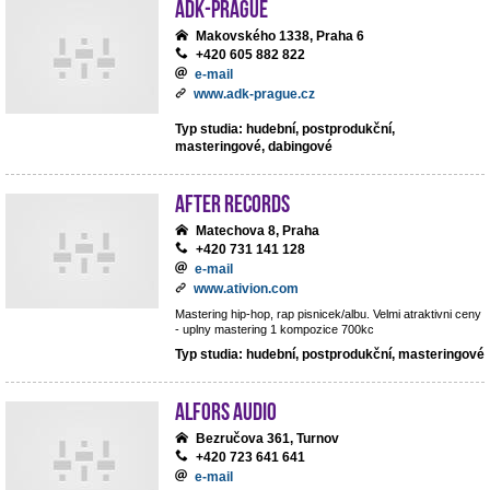
ADK-Prague
Makovského 1338, Praha 6
+420 605 882 822
e-mail
www.adk-prague.cz
Typ studia: hudební, postprodukční,
masteringové, dabingové
After records
Matechova 8, Praha
+420 731 141 128
e-mail
www.ativion.com
Mastering hip-hop, rap pisnicek/albu. Velmi atraktivni ceny
- uplny mastering 1 kompozice 700kc
Typ studia: hudební, postprodukční, masteringové
ALFORS audio
Bezručova 361, Turnov
+420 723 641 641
e-mail