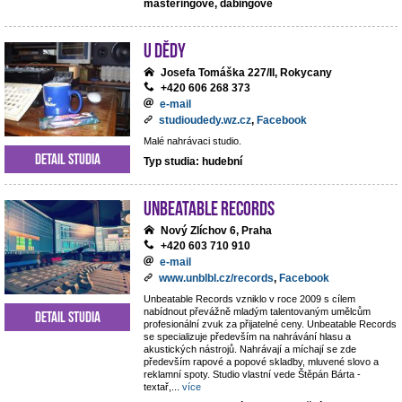
masteringové, dabingové
U dědy
Josefa Tomáška 227/II, Rokycany
+420 606 268 373
e-mail
studioudedy.wz.cz
,
Facebook
Malé nahrávaci studio.
Detail studia
Typ studia: hudební
Unbeatable Records
Nový Zlíchov 6, Praha
+420 603 710 910
e-mail
www.unblbl.cz/records
,
Facebook
Unbeatable Records vzniklo v roce 2009 s cílem
nabídnout převážně mladým talentovaným umělcům
Detail studia
profesionální zvuk za přijatelné ceny. Unbeatable Records
se specializuje především na nahrávání hlasu a
akustických nástrojů. Nahrávají a míchají se zde
především rapové a popové skladby, mluvené slovo a
reklamní spoty. Studio vlastní vede Štěpán Bárta -
textař,
...
více