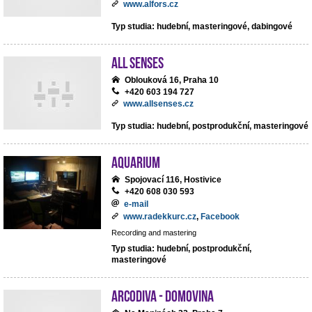
www.alfors.cz
Typ studia: hudební, masteringové, dabingové
All Senses
Oblouková 16, Praha 10
+420 603 194 727
www.allsenses.cz
Typ studia: hudební, postprodukční, masteringové
Aquarium
Spojovací 116, Hostivice
+420 608 030 593
e-mail
www.radekkurc.cz
,
Facebook
Recording and mastering
Typ studia: hudební, postprodukční,
masteringové
ArcoDiva - Domovina