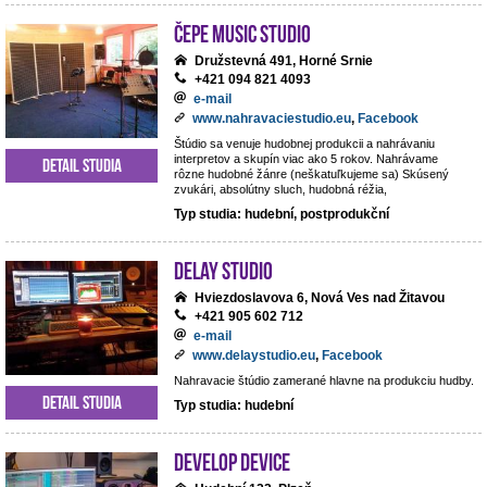
ČePE MUSIC Studio
Družstevná 491, Horné Srnie
+421 094 821 4093
e-mail
www.nahravaciestudio.eu
,
Facebook
Štúdio sa venuje hudobnej produkcii a nahrávaniu
interpretov a skupín viac ako 5 rokov. Nahrávame
Detail studia
rôzne hudobné žánre (neškatuľkujeme sa) Skúsený
zvukári, absolútny sluch, hudobná réžia,
Typ studia: hudební, postprodukční
DeLay studio
Hviezdoslavova 6, Nová Ves nad Žitavou
+421 905 602 712
e-mail
www.delaystudio.eu
,
Facebook
Nahravacie štúdio zamerané hlavne na produkciu hudby.
Detail studia
Typ studia: hudební
Develop Device