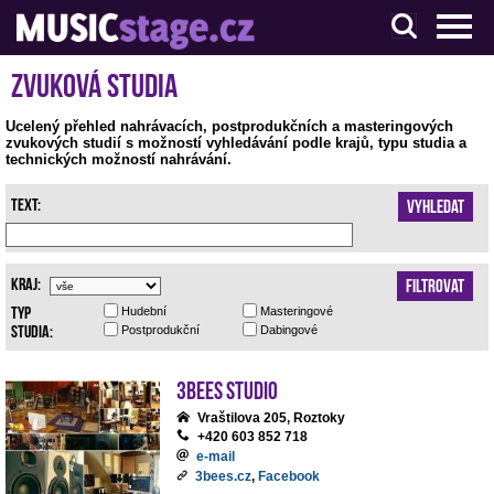
S muzikanty pro muzikanty
Zvuková studia
Ucelený přehled nahrávacích, postprodukčních a masteringových
zvukových studií s možností vyhledávání podle krajů, typu studia a
technických možností nahrávání.
Text:
Vyhledat
Kraj:
Filtrovat
Typ
Hudební
Masteringové
studia:
Postprodukční
Dabingové
3bees studio
Vraštilova 205, Roztoky
+420 603 852 718
e-mail
3bees.cz
,
Facebook