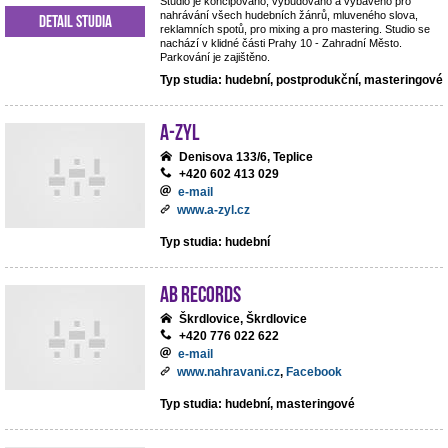
Studio je koncipováno, vybudováno a vybaveno pro
nahrávání všech hudebních žánrů, mluveného slova,
Detail studia
reklamních spotů, pro mixing a pro mastering. Studio se
nachází v klidné části Prahy 10 - Zahradní Město.
Parkování je zajištěno.
Typ studia: hudební, postprodukční, masteringové
A-ZYL
Denisova 133/6, Teplice
+420 602 413 029
e-mail
www.a-zyl.cz
Typ studia: hudební
AB records
Škrdlovice, Škrdlovice
+420 776 022 622
e-mail
www.nahravani.cz
,
Facebook
Typ studia: hudební, masteringové