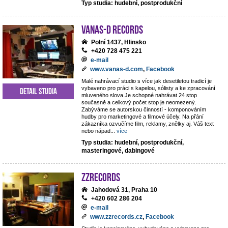
Typ studia: hudební, postprodukční
VANAS-D Records
Polní 1437, Hlinsko
+420 728 475 221
e-mail
www.vanas-d.com
,
Facebook
Malé nahrávací studio s více jak desetiletou tradicí je
vybaveno pro práci s kapelou, sólisty a ke zpracování
Detail studia
mluveného slova.Je schopné nahrávat 24 stop
současně a celkový počet stop je neomezený.
Zabýváme se autorskou činností - komponováním
hudby pro marketingové a filmové účely. Na přání
zákazníka ozvučíme film, reklamy, znělky aj. Váš text
nebo nápad
...
více
Typ studia: hudební, postprodukční,
masteringové, dabingové
ZZrecords
Jahodová 31, Praha 10
+420 602 286 204
e-mail
www.zzrecords.cz
,
Facebook