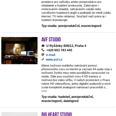
produkce pro zpěváky anebo postprodukce pro
skladatele a hudební producenty. Zabýváme i
remixováním skladeb, nahráváním vokálů nebo
vytvářením hudebních jinglů a podkladů do médií (rádio,
internet, TV nebo reklama). Součástí naší práce je i
hudební dramaturgie.
Typ studia: postprodukční, masteringové
AVF STUDIO
U Ryšánky 808/12, Praha 4
+420 603 783 445
e-mail
www.avf.cz
Máme možnost mobilního nahrávání pomocí
přenosového vozu ve kterém je záznam 64 audio stop s
možností živého mixu nebo pozdějšího zpracování ve
studiu. Dále jsou součástí vozu 4 HD kamery a
možnost live video střihu. V našich prostorách v Praze
máme HD videostřiznu, jednu digitální audiorežii a nové
zcela kompletně analogové nahrávací pracoviště s
...
více
Typ studia: hudební, postprodukční,
masteringové, dabingové
Big Heart Studio