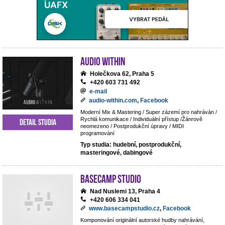
Audio Within
Holečkova 62, Praha 5
+420 603 731 492
e-mail
audio-within.com
,
Facebook
Moderní Mix & Mastering / Super zázemí pro nahráván /
Rychlá komunikace / Individuální přístup /Žánrově
Detail studia
neomezeno / Postprodukční úpravy / MIDI
programování
Typ studia: hudební, postprodukční,
masteringové, dabingové
BaseCamp studio
Nad Nuslemi 13, Praha 4
+420 606 334 041
www.basecampstudio.cz
,
Facebook
Komponování originální autorské hudby nahrávání,