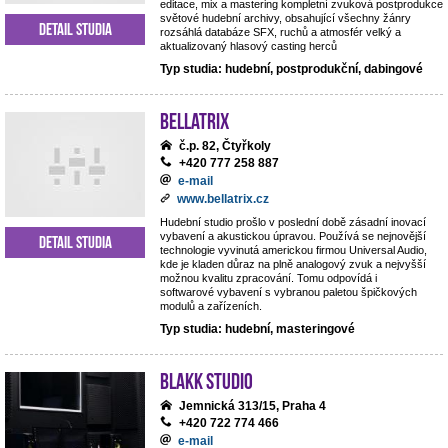
editace, mix a mastering kompletní zvuková postprodukce
světové hudební archivy, obsahující všechny žánry
Detail studia
rozsáhlá databáze SFX, ruchů a atmosfér velký a
aktualizovaný hlasový casting herců
Typ studia: hudební, postprodukční, dabingové
BELLATRIX
č.p. 82, Čtyřkoly
+420 777 258 887
e-mail
www.bellatrix.cz
Hudební studio prošlo v poslední době zásadní inovací
vybavení a akustickou úpravou. Používá se nejnovější
Detail studia
technologie vyvinutá americkou firmou Universal Audio,
kde je kladen důraz na plně analogový zvuk a nejvyšší
možnou kvalitu zpracování. Tomu odpovídá i
softwarové vybavení s vybranou paletou špičkových
modulů a zařízeních.
Typ studia: hudební, masteringové
Blakk Studio
Jemnická 313/15, Praha 4
+420 722 774 466
e-mail