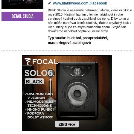
www.blakkwood.com
,
Facebook
Blakk Studio je nezávislé nahrávací studio, které vzniklo v
roce 2013. Našim hlavním cílem je nabídnout široké
Detail studia
veřejnosti kvalitní zvuk za přijatelnou cenu. Díky tomu u
nás může nahrávat úplně kdokoliv, třeba i obyčejný kluk z
ulice, který si jde za svým hudebním snem. Stejně tak
dokážeme uspokojit poptávku velké firmy.
Typ studia: hudební, postprodukční,
masteringové, dabingové