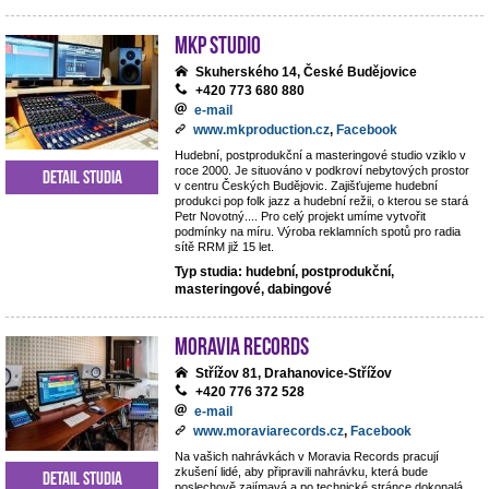
MKP STUDIO
Skuherského 14, České Budějovice
+420 773 680 880
e-mail
www.mkproduction.cz
,
Facebook
Hudební, postprodukční a masteringové studio vziklo v
roce 2000. Je situováno v podkroví nebytových prostor
Detail studia
v centru Českých Budějovic. Zajišťujeme hudební
produkci pop folk jazz a hudební režii, o kterou se stará
Petr Novotný.... Pro celý projekt umíme vytvořit
podmínky na míru. Výroba reklamních spotů pro radia
sítě RRM již 15 let.
Typ studia: hudební, postprodukční,
masteringové, dabingové
Moravia Records
Střížov 81, Drahanovice-Střížov
+420 776 372 528
e-mail
www.moraviarecords.cz
,
Facebook
Na vašich nahrávkách v Moravia Records pracují
zkušení lidé, aby připravili nahrávku, která bude
Detail studia
poslechově zajímavá a po technické stránce dokonalá.