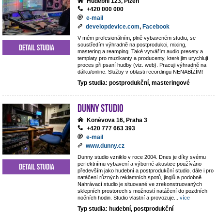
Hudební 123, Plzeň
+420 000 000
e-mail
developdevice.com
,
Facebook
V mém profesionálním, plně vybaveném studiu, se
soustředím výhradně na postprodukci, mixing,
Detail studia
mastering a reamping. Také vytvářím audio presety a
templaty pro muzikanty a producenty, které jim urychlují
proces při psaní hudby (viz. web). Pracuji výhradně na
dálku/online. Služby v oblasti recordingu NENABÍZÍM!
Typ studia: postprodukční, masteringové
Dunny studio
Koněvova 16, Praha 3
+420 777 663 393
e-mail
www.dunny.cz
Dunny studio vzniklo v roce 2004. Dnes je díky svému
perfektnímu vybavení a výborné akustice používáno
Detail studia
především jako hudební a postprodukční studio, dále i pro
natáčení různých reklamních spotů, jinglů a podobně.
Nahrávací studio je situované ve zrekonstruovaných
sklepních prostorech s možností natáčení do pozdních
nočních hodin. Studio vlastní a provozuje
...
více
Typ studia: hudební, postprodukční