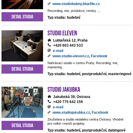
www.studiobubny.bluefile.cz
Recording, mix, produkce, remixy ....
Detail studia
Typ studia: hudební
Studio Eleven
Lublaňská 12, Praha
+420 603 443 533
e-mail
www.studio-eleven.cz
,
Facebook
Nahrávací studio v centru Prahy. Recording, mix,
mastering.
Detail studia
Typ studia: hudební, postprodukční, masteringové
Studio Jakubka
Jakubská 39, Ostrava
+420 775 642 159
e-mail
www.studiojakubka.cz
,
Facebook
Zkušebna a studio nedaleko centra Ostravy. Vhodné
pro velké i menší projekty.
Detail studia
Typ studia: hudební, postprodukční, dabingové