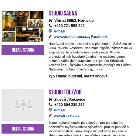
Studio Sauna
Větrná 869/2, Hořovice
+420 721 555 240
e-mail
www.studiosauna.cz
,
Facebook
Nahrávací studio s dlouholetou působností. Založeno roku
2004 Pavlem Šlosarem. Nabízíme digitální záznam do 24
Detail studia
stop naráz, tři oddělené místnosti a režie. Kromě
profesionálních hudebníků nabízíme natáčení demo
snímků začínajícím kapelám a projektům Středisek
volného času, školám a organizacím pracujícími s dětmi.
Natáčení, míchání, mastering,
...
více
Typ studia: hudební, masteringové
STUDIO TREZZOR
Zlosyň , Vojkovice
+420 604 230 232
e-mail
www.trezzor.cz
Jsme nadšené studio pohodových pro pohodové s
pozitivními myšlenkami na společnou práci v pohodě a
Detail studia
klidné atmosféře - jinak stejně nic pěkného nevznikne.
Není nám jedno, kdo k nám přijde - hlavně, že zaplatí.