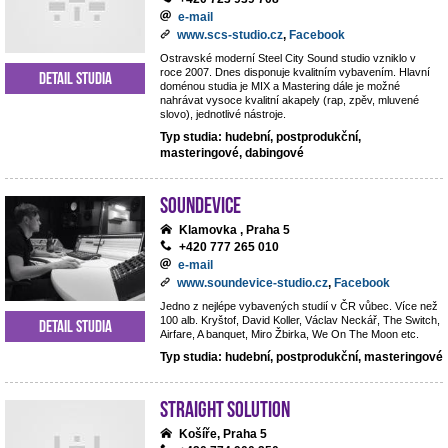
e-mail
www.scs-studio.cz
,
Facebook
Ostravské moderní Steel City Sound studio vzniklo v
roce 2007. Dnes disponuje kvalitním vybavením. Hlavní
Detail studia
doménou studia je MIX a Mastering dále je možné
nahrávat vysoce kvalitní akapely (rap, zpěv, mluvené
slovo), jednotlivé nástroje.
Typ studia: hudební, postprodukční,
masteringové, dabingové
Soundevice
Klamovka , Praha 5
+420 777 265 010
e-mail
www.soundevice-studio.cz
,
Facebook
Jedno z nejlépe vybavených studií v ČR vůbec. Více než
100 alb. Kryštof, David Koller, Václav Neckář, The Switch,
Detail studia
Airfare, A banquet, Miro Žbirka, We On The Moon etc.
Typ studia: hudební, postprodukční, masteringové
Straight Solution
Košíře, Praha 5