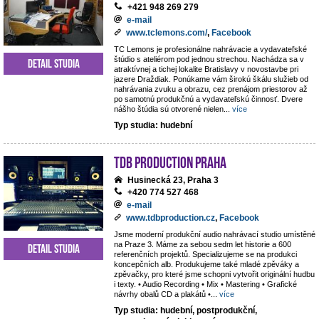
+421 948 269 279
e-mail
www.tclemons.com/
,
Facebook
TC Lemons je profesionálne nahrávacie a vydavateľské
štúdio s ateliérom pod jednou strechou. Nachádza sa v
Detail studia
atraktívnej a tichej lokalite Bratislavy v novostavbe pri
jazere Draždiak. Ponúkame vám širokú škálu služieb od
nahrávania zvuku a obrazu, cez prenájom priestorov až
po samotnú produkčnú a vydavateľskú činnosť. Dvere
nášho štúdia sú otvorené nielen
...
více
Typ studia: hudební
TdB Production Praha
Husinecká 23, Praha 3
+420 774 527 468
e-mail
www.tdbproduction.cz
,
Facebook
Jsme moderní produkční audio nahrávací studio umístěné
na Praze 3. Máme za sebou sedm let historie a 600
Detail studia
referenčních projektů. Specializujeme se na produkci
koncepčních alb. Produkujeme také mladé zpěváky a
zpěvačky, pro které jsme schopni vytvořit originální hudbu
i texty. • Audio Recording • Mix • Mastering • Grafické
návrhy obalů CD a plakátů •
...
více
Typ studia: hudební, postprodukční,