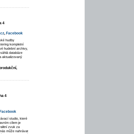
a 4
.cz
,
Facebook
rské hudby
tering kompletní
é hudební archivy,
zsáhlá databáze
a aktualizovaný
produkční,
ha 4
Facebook
ávací studio, které
avním cílem je
alitní zvuk za
u nás může nahrávat