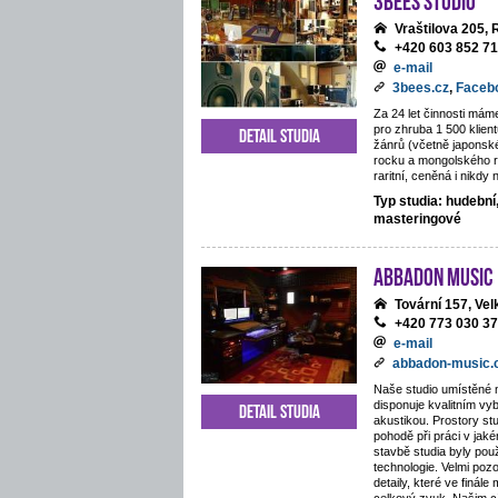
Vraštilova 205,
+420 603 852 7
e-mail
3bees.cz
,
Faceb
Za 24 let činnosti mám
pro zhruba 1 500 klie
Detail studia
žánrů (včetně japonsk
rocku a mongolského 
raritní, ceněná i nikdy
Typ studia: hudební
masteringové
ABBADON Music
Tovární 157, Ve
+420 773 030 3
e-mail
abbadon-music
Naše studio umístěné 
disponuje kvalitním v
Detail studia
akustikou. Prostory stu
pohodě při práci v jaké
stavbě studia byly pou
technologie. Velmi poz
detaily, které ve finále 