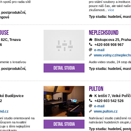
h spotů pro radia sítě
pro státní soubory a institu
pouze náš čas, ale také naše
zkušenosti
...
více
, postprodukční,
Typ studia: hudební, mas
ingové
ouse
NEPLECHSOUND
 82C, Trnava
Biskupcova 25, Praha
06
+420 608 908 967
e-mail
www.volny.cz/neplec
umenie s kreatívou
Audio-video studio, 24 stop di
Detail studia
, postprodukční,
Typ studia: hudební, mas
Pulton
ské Budějovice
K letišti 7, Velké Poříč
22
+420 603 542 526
e-mail
nd.cz
www.pulton.cz
ní studio orientované na
Nahrávací studio založené r
důrazem na kvalitní
nahrávání hudebních skupin,sb
Detail studia
cuje s těmi nejlepšími
Typ studia: hudební, post
mi muzikanty.