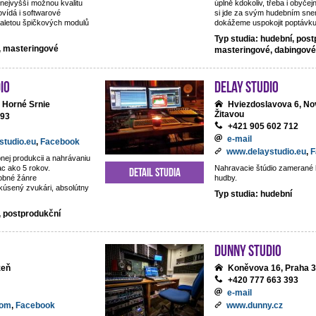
nejvyšší možnou kvalitu
úplně kdokoliv, třeba i obyčejn
vídá i softwarové
si jde za svým hudebním snem
aletou špičkových modulů
dokážeme uspokojit poptávku 
Typ studia: hudební, post
í, masteringové
masteringové, dabingové
io
DeLay studio
 Horné Srnie
Hviezdoslavova 6, No
Žitavou
093
+421 905 602 712
e-mail
studio.eu
,
Facebook
www.delaystudio.eu
,
F
nej produkcii a nahrávaniu
ac ako 5 rokov.
Nahravacie štúdio zamerané 
Detail studia
obné žánre
hudby.
kúsený zvukári, absolútny
Typ studia: hudební
, postprodukční
Dunny studio
zeň
Koněvova 16, Praha 3
+420 777 663 393
e-mail
com
,
Facebook
www.dunny.cz