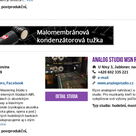
lem je umožnit i
...
více
, postprodukční,
analog studio MSN 
osina
U Nisy 3, Jablonec na
69
+420 602 335 221
e-mail
pro
,
Facebook
www.analogstudio.cz
Mastering štúdio s
Ryze analogové nahrávací a
nterných štúdiach AllR,
studio. Pro muzikanty kteří to
Detail studia
álach (s akustickým
vylepšovat své výkony počít
way a klavírnym
Typ studia: hudební, mas
tole (vynikajúca akustika
sicka gitara, opera a pod.)
rných hudobných bankách
olupracujeme aj s iným
více
, postprodukční,