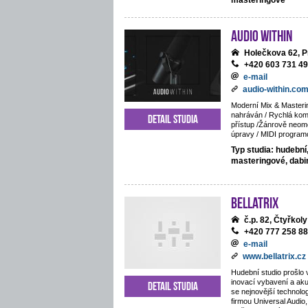
masteringové
Audio Within
Holečkova 62, P
+420 603 731 4
e-mail
audio-within.co
Moderní Mix & Masteri
nahráván / Rychlá komu
Detail studia
přístup /Žánrově neom
úpravy / MIDI program
Typ studia: hudební
masteringové, dab
BELLATRIX
č.p. 82, Čtyřkoly
+420 777 258 8
e-mail
www.bellatrix.cz
Hudební studio prošlo 
inovací vybavení a ak
Detail studia
se nejnovější technolo
firmou Universal Audio,