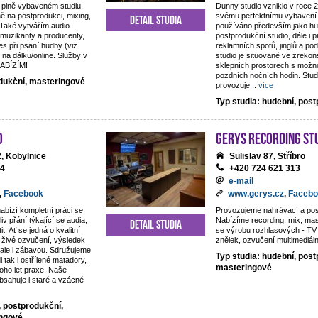
 plně vybaveném studiu,
Dunny studio vzniklo v roce 
ě na postprodukci, mixing,
svému perfektnímu vybavení 
Detail studia
 Také vytvářím audio
používáno především jako hu
 muzikanty a producenty,
postprodukční studio, dále i 
es při psaní hudby (viz.
reklamních spotů, jinglů a p
 na dálku/online. Služby v
studio je situované ve zreko
NABÍZÍM!
sklepních prostorech s možno
pozdních nočních hodin. Studi
odukční, masteringové
provozuje
...
více
Typ studia: hudební, pos
o
Gerys Recording St
, Kobylnice
Sulislav 87, Stříbro
44
+420 724 621 313
e-mail
,
Facebook
www.gerys.cz
,
Facebo
nabízí kompletní práci se
Provozujeme nahrávací a pos
iv přání týkající se audia,
Nabízíme recording, mix, ma
Detail studia
t. Ať se jedná o kvalitní
se výrobu rozhlasových - TV 
živé ozvučení, výsledek
znělek, ozvučení multimediáln
, ale i zábavou. Sdružujeme
Typ studia: hudební, post
di tak i ostřílené matadory,
masteringové
oho let praxe. Naše
obsahuje i staré a vzácné
, postprodukční,
ingové