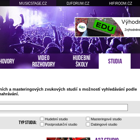
MUSICSTAGE.CZ
DJFORUM.CZ
HIFIROOM.CZ
VIDEO
HUDEBNÍ
HOVORY
STUDIA
ROZHOVORY
ŠKOLY
ních a masteringových zvukových studií s možností vyhledávání podle
nahrávání.
Hudební
studio
Masteringové
studio
Typ studia:
Postprodukční
studio
Dabingové
studio
A2Z Studio