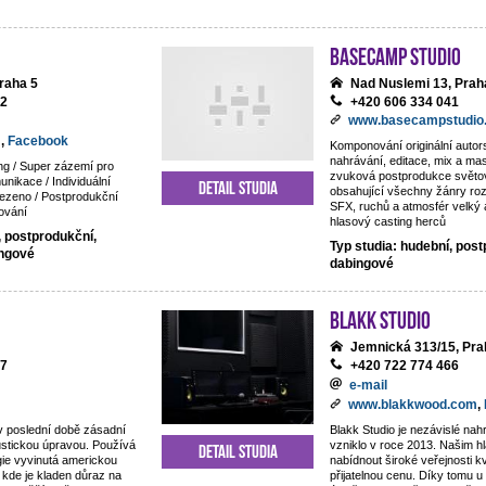
BaseCamp studio
raha 5
Nad Nuslemi 13, Prah
92
+420 606 334 041
www.basecampstudio
m
,
Facebook
Komponování originální auto
nahrávání, editace, mix a mas
ng / Super zázemí pro
zvuková postprodukce světov
nikace / Individuální
Detail studia
obsahující všechny žánry ro
ezeno / Postprodukční
SFX, ruchů a atmosfér velký 
ování
hlasový casting herců
, postprodukční,
Typ studia: hudební, post
ingové
dabingové
Blakk Studio
Jemnická 313/15, Pra
87
+420 722 774 466
e-mail
www.blakkwood.com
,
v poslední době zásadní
Blakk Studio je nezávislé nahr
ustickou úpravou. Používá
vzniklo v roce 2013. Našim hl
Detail studia
gie vyvinutá americkou
nabídnout široké veřejnosti kv
 kde je kladen důraz na
přijatelnou cenu. Díky tomu 