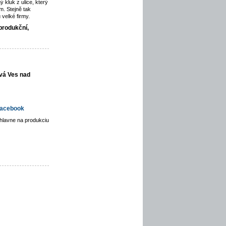
ý kluk z ulice, který
. Stejně tak
velké firmy.
produkční,
vá Ves nad
acebook
hlavne na produkciu