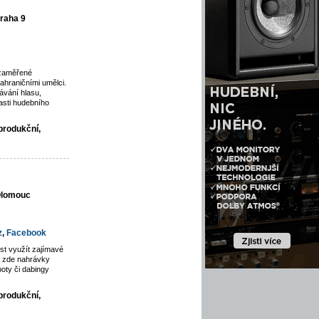
raha 9
 zaměřené
ahraničními umělci.
vání hlasu,
asti hudebního
produkční,
 Olomouc
z
,
Facebook
st využít zajímavé
jí zde nahrávky
poty či dabingy
produkční,