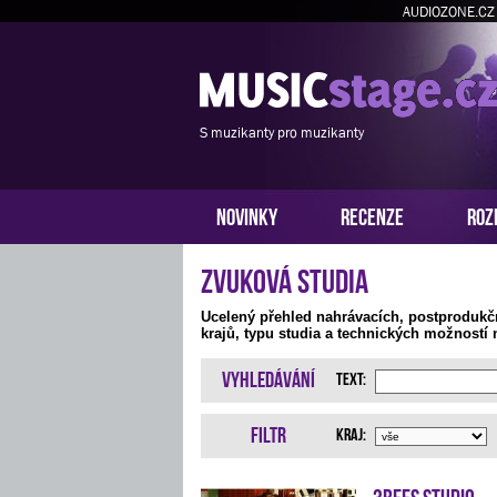
AUDIOZONE.CZ
S muzikanty pro muzikanty
NOVINKY
RECENZE
ROZ
Zvuková studia
Ucelený přehled nahrávacích, postprodukč
krajů, typu studia a technických možností 
Vyhledávání
Text:
Filtr
Kraj:
3bees studio