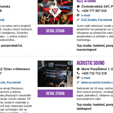
 Roztoky
Českobrodská 34/7, P
18
+420 777 007 010
e-mail
ook
A2Z.Studio
,
Facebook
e za sebou tisíce projektů
Jsme malé nahrávací studio
ntů, muziku všech možných
především na spolupráci se z
Detail studia
é cimbálovky, čínského
Věnujeme se především nahrá
rapu…), jména známá i
postprodukci a službám v obl
 nedoceněná...
marketingu.
, postprodukční,
Typ studia: hudební, post
masteringové
Acoustic Sound
lký Týnec u Olomouce
Marie Pospíšilové 7,
77
+420 732 712 219
e-mail
.com
,
Facebook
www.acousticsound.c
na okraji Olomouce,
Nahrávání do 16 stop, možno
ybavením a dobrou
živé externí prostory. Vznika
Detail studia
dia přispívají k maximální
kapel, jednotlivců, reklamní s
mkoliv ročním období. Při
instruktážních videí.
žity moderní materiály a
Typ studia: hudební, post
orně byly sledovány každé
dabingové
mají rozhodující vliv na