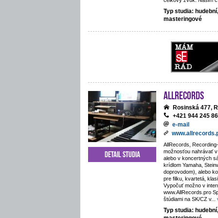
celkový zvuk. Našim cí
Typ studia: hudební
masteringové
AllRecords
Rosinská 477, R
+421 944 245 8
e-mail
www.allrecords.
AllRecords, Recording-
možnosťou nahrávať v i
Detail studia
alebo v koncertných s
krídlom Yamaha, Stein
doprovodom), alebo kos
pre filku, kvartetá, kla
Vypočuť možno v inte
www.AllRecords.pro Sp
štúdiami na SK/CZ v
...
Typ studia: hudební