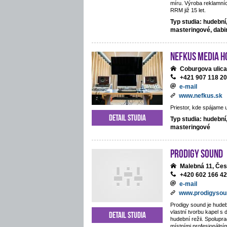
míru. Výroba reklamníc
RRM již 15 let.
Typ studia: hudební
masteringové, dab
NEFKUS Media H
Coburgova ulica
+421 907 118 2
e-mail
www.nefkus.sk
Priestor, kde spájame 
Detail studia
Typ studia: hudební
masteringové
Prodigy Sound
Malebná 11, Če
+420 602 166 4
e-mail
www.prodigysou
Prodigy sound je hudeb
vlastní tvorbu kapel s 
Detail studia
hudební režii. Spolupra
místními profesionální