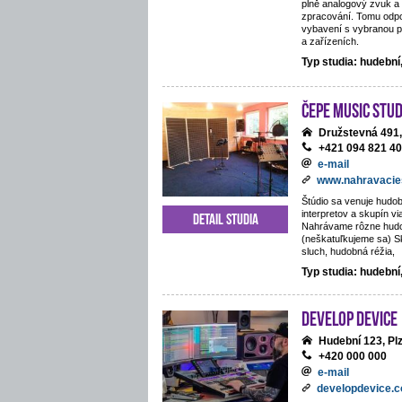
plně analogový zvuk a 
zpracování. Tomu odpo
vybavení s vybranou p
a zařízeních.
Typ studia: hudebn
ČePE MUSIC Stud
Družstevná 491,
+421 094 821 4
e-mail
www.nahravacie
Štúdio sa venuje hudob
interpretov a skupín vi
Detail studia
Nahrávame rôzne hud
(neškatuľkujeme sa) S
sluch, hudobná réžia,
Typ studia: hudební
Develop Device
Hudební 123, Pl
+420 000 000
e-mail
developdevice.