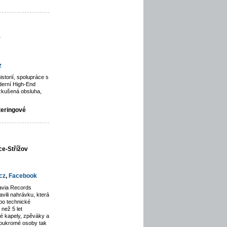
y
z
istorií, spolupráce s
derní High-End
zkušená obsluha,
teringové
ce-Střížov
cz
,
Facebook
avia Records
avili nahrávku, která
po technické
než 5 let
lé kapely, zpěváky a
soukromé osoby tak