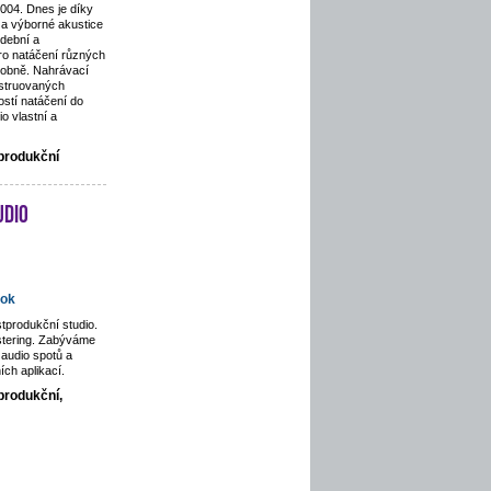
2004. Dnes je díky
a výborné akustice
dební a
pro natáčení různých
odobně. Nahrávací
nstruovaných
stí natáčení do
o vlastní a
tprodukční
udio
ok
tprodukční studio.
stering. Zabýváme
audio spotů a
ích aplikací.
produkční,