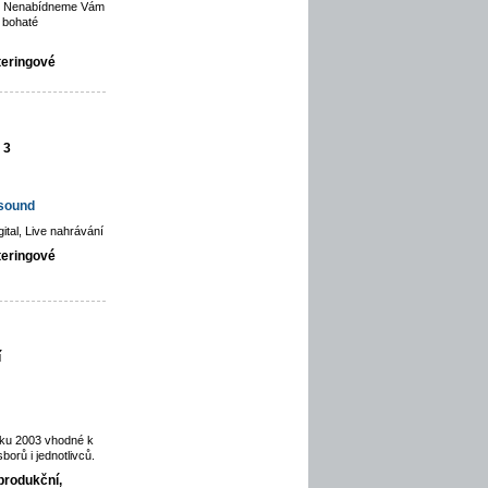
ce. Nenabídneme Vám
 bohaté
teringové
 3
hsound
gital, Live nahrávání
teringové
í
oku 2003 vhodné k
orů i jednotlivců.
produkční,