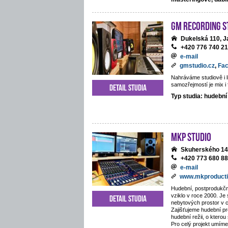
GM Recording S
Dukelská 110, J
+420 776 740 2
e-mail
gmstudio.cz
,
Fa
Nahráváme studiově i li
samozřejmostí je mix i 
Detail studia
Typ studia: hudební
MKP STUDIO
Skuherského 14
+420 773 680 8
e-mail
www.mkproducti
Hudební, postprodukčn
vziklo v roce 2000. Je
Detail studia
nebytových prostor v 
Zajišťujeme hudební pr
hudební režii, o kterou
Pro celý projekt umíme