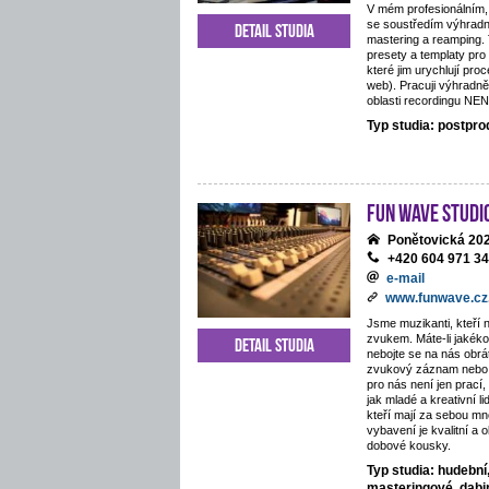
V mém profesionálním,
se soustředím výhradn
Detail studia
mastering a reamping.
presety a templaty pro
které jim urychlují proc
web). Pracuji výhradně
oblasti recordingu NE
Typ studia: postpr
Fun Wave Studi
Ponětovická 202
+420 604 971 3
e-mail
www.funwave.cz
Jsme muzikanti, kteří 
zvukem. Máte-li jakékol
Detail studia
nebojte se na nás obráti
zvukový záznam nebo 
pro nás není jen prací
jak mladé a kreativní li
kteří mají za sebou mn
vybavení je kvalitní a 
dobové kousky.
Typ studia: hudební
masteringové, dab