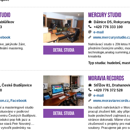
tudio
Mercury studio
ablůňkov
Dálnice D5, Rokycan
13
+420 776 333 100
e-mail
cebook
www.mercurystudio.c
ve, jakýkoliv žánr,
Nahrávací studo s 20ti letou h
finální mastering.
předními českými umělci, mo
Detail studia
technologie,analog summing,
kreativita
Typ studia: hudební, mas
Moravia Records
, České Budějovice
Střížov 81, Drahanovi
80
+420 776 372 528
e-mail
on.cz
,
Facebook
www.moraviarecords.
í a masteringové studio
Na vašich nahrávkách v Mor
 situováno v podkroví
pracují zkušení lidé, aby připr
Detail studia
centru Českých Budějovic.
bude poslechově zajímavá a 
odukci pop folk jazz a
stránce dokonalá. Máme více 
 se stará Petr Novotný....
zkušeností s projekty pro ma
 vytvořit podmínky na
soubory. Pracujeme jak pro 