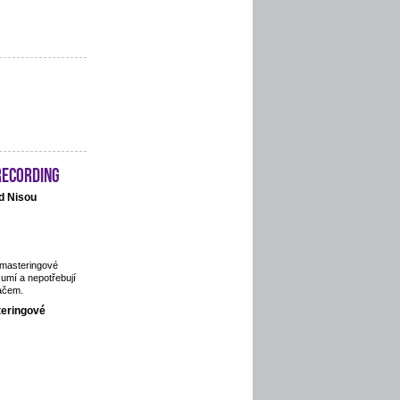
recording
d Nisou
 masteringové
 umí a nepotřebují
ačem.
teringové