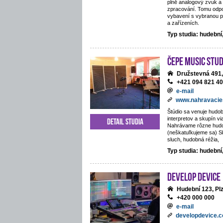
plně analogový zvuk a 
zpracování. Tomu odpo
vybavení s vybranou p
a zařízeních.
Typ studia: hudebn
ČePE MUSIC Stud
Družstevná 491,
+421 094 821 4
e-mail
www.nahravacie
Štúdio sa venuje hudob
interpretov a skupín vi
Detail studia
Nahrávame rôzne hud
(neškatuľkujeme sa) S
sluch, hudobná réžia,
Typ studia: hudební
Develop Device
Hudební 123, Pl
+420 000 000
e-mail
developdevice.