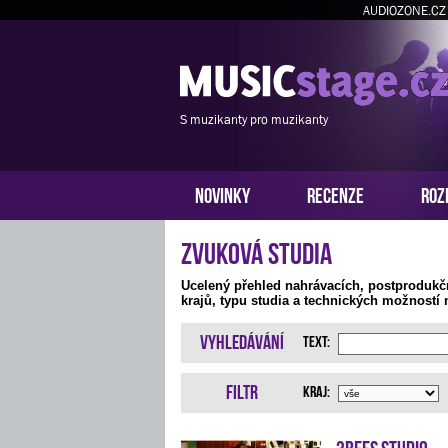
AUDIOZONE.CZ
S muzikanty pro muzikanty
NOVINKY
RECENZE
ROZ
Zvuková studia
Ucelený přehled nahrávacích, postprodukč
krajů, typu studia a technických možností 
Vyhledávání
Text:
Filtr
Kraj:
3bees studio