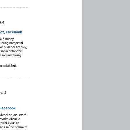
a 4
.cz
,
Facebook
rské hudby
tering kompletní
é hudební archivy,
zsáhlá databáze
a aktualizovaný
produkční,
ha 4
Facebook
ávací studio, které
avním cílem je
alitní zvuk za
u nás může nahrávat