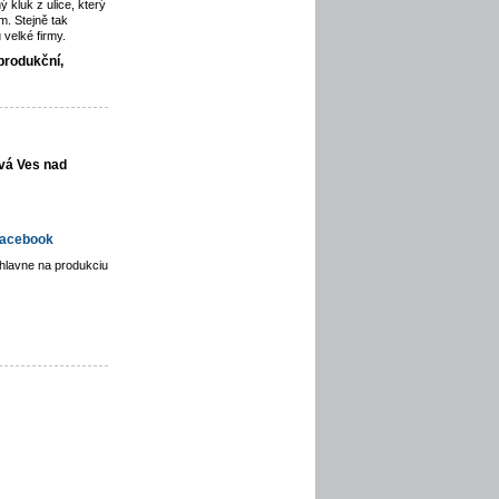
ý kluk z ulice, který
. Stejně tak
velké firmy.
produkční,
vá Ves nad
acebook
hlavne na produkciu