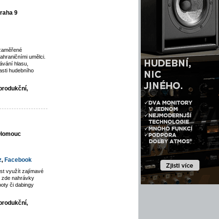
raha 9
 zaměřené
ahraničními umělci.
vání hlasu,
asti hudebního
produkční,
 Olomouc
z
,
Facebook
st využít zajímavé
jí zde nahrávky
poty či dabingy
produkční,