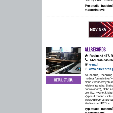
celkový zvuk. Našim cí
Typ studia: hudební
masteringové
AllRecords
Rosinská 477, R
+421 944 245 8
e-mail
www.allrecords.
AllRecords, Recording-
možnosťou nahrávať v i
Detail studia
alebo v koncertných s
krídlom Yamaha, Stein
doprovodom), alebo kos
pre filku, kvartetá, kla
Vypočuť možno v inte
www.AllRecords.pro Sp
štúdiami na SK/CZ v
...
Typ studia: hudební