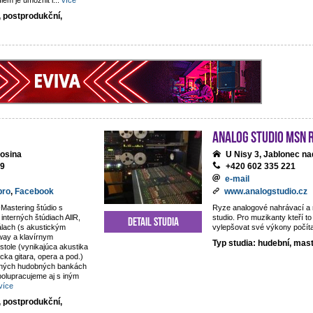
lem je umožnit i
...
více
, postprodukční,
analog studio MSN 
osina
U Nisy 3, Jablonec na
69
+420 602 335 221
e-mail
pro
,
Facebook
www.analogstudio.cz
Mastering štúdio s
Ryze analogové nahrávací a
nterných štúdiach AllR,
studio. Pro muzikanty kteří to
Detail studia
álach (s akustickým
vylepšovat své výkony počít
way a klavírnym
Typ studia: hudební, mas
tole (vynikajúca akustika
sicka gitara, opera a pod.)
rných hudobných bankách
olupracujeme aj s iným
více
, postprodukční,