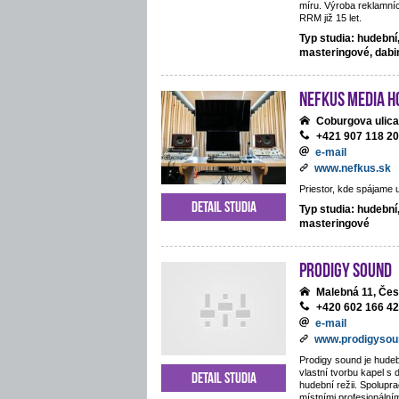
míru. Výroba reklamníc
RRM již 15 let.
Typ studia: hudební
masteringové, dab
NEFKUS Media H
Coburgova ulica
+421 907 118 2
e-mail
www.nefkus.sk
Priestor, kde spájame 
Detail studia
Typ studia: hudební
masteringové
Prodigy Sound
Malebná 11, Če
+420 602 166 4
e-mail
www.prodigysou
Prodigy sound je hudeb
vlastní tvorbu kapel s 
Detail studia
hudební režii. Spolupra
místními profesionální