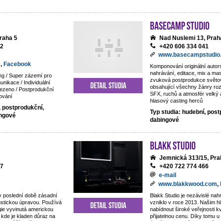
BaseCamp studio
raha 5
Nad Nuslemi 13, Prah
92
+420 606 334 041
www.basecampstudio
m
,
Facebook
Komponování originální auto
nahrávání, editace, mix a mas
ng / Super zázemí pro
zvuková postprodukce světov
nikace / Individuální
Detail studia
obsahující všechny žánry ro
ezeno / Postprodukční
SFX, ruchů a atmosfér velký 
ování
hlasový casting herců
, postprodukční,
Typ studia: hudební, post
ingové
dabingové
Blakk Studio
Jemnická 313/15, Pra
87
+420 722 774 466
e-mail
www.blakkwood.com
,
v poslední době zásadní
Blakk Studio je nezávislé nahr
ustickou úpravou. Používá
vzniklo v roce 2013. Našim hl
Detail studia
gie vyvinutá americkou
nabídnout široké veřejnosti kv
 kde je kladen důraz na
přijatelnou cenu. Díky tomu 