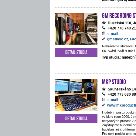
GM Recording S
Dukelská 110, J
+420 776 740 2
e-mail
gmstudio.cz
,
Fa
Nahráváme studiově i li
samozřejmostí je mix i 
Detail studia
Typ studia: hudební
MKP STUDIO
Skuherského 14
+420 773 680 8
e-mail
www.mkproducti
Hudební, postprodukčn
vziklo v roce 2000. Je
Detail studia
nebytových prostor v 
Zajišťujeme hudební pr
hudební režii, o kterou
Pro celý projekt umíme