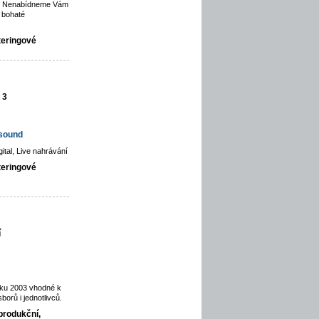
ce. Nenabídneme Vám
 bohaté
teringové
 3
hsound
gital, Live nahrávání
teringové
í
oku 2003 vhodné k
orů i jednotlivců.
produkční,