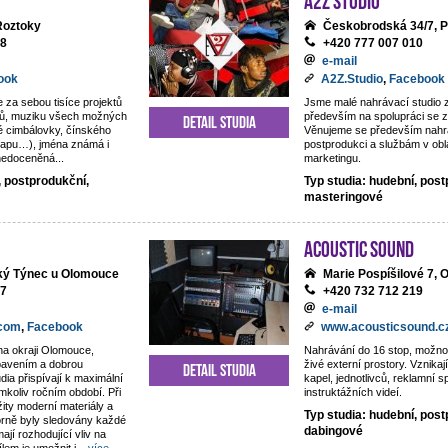
 Roztoky
Českobrodská 34/7, P
18
+420 777 007 010
e-mail
ook
A2Z.Studio
,
Facebook
e za sebou tisíce projektů
Jsme malé nahrávací studio
ntů, muziku všech možných
především na spolupráci se z
Detail studia
é cimbálovky, čínského
Věnujeme se především nahrá
rapu…), jména známá i
postprodukci a službám v obl
 nedoceněná...
marketingu.
, postprodukční,
Typ studia: hudební, post
masteringové
Acoustic Sound
lký Týnec u Olomouce
Marie Pospíšilové 7,
77
+420 732 712 219
e-mail
.com
,
Facebook
www.acousticsound.c
na okraji Olomouce,
Nahrávání do 16 stop, možno
ybavením a dobrou
živé externí prostory. Vznika
Detail studia
dia přispívají k maximální
kapel, jednotlivců, reklamní s
mkoliv ročním období. Při
instruktážních videí.
žity moderní materiály a
Typ studia: hudební, post
orně byly sledovány každé
dabingové
mají rozhodující vliv na