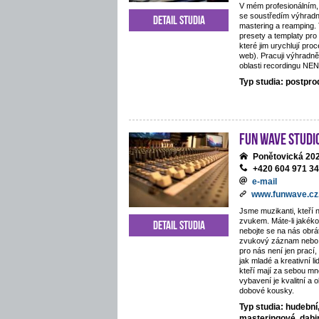
V mém profesionálním,
se soustředím výhradn
Detail studia
mastering a reamping.
presety a templaty pro
které jim urychlují proc
web). Pracuji výhradně
oblasti recordingu NE
Typ studia: postpr
Fun Wave Studi
Ponětovická 202
+420 604 971 3
e-mail
www.funwave.cz
Jsme muzikanti, kteří 
zvukem. Máte-li jakékol
Detail studia
nebojte se na nás obráti
zvukový záznam nebo 
pro nás není jen prací
jak mladé a kreativní li
kteří mají za sebou mn
vybavení je kvalitní a 
dobové kousky.
Typ studia: hudební
masteringové, dab