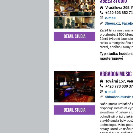
Vraštilova 205,
+420 603 852 7
e-mail
3bees.cz
,
Faceb
Za 24 let činnosti mám
pro zhruba 1 500 klie
Detail studia
žánrů (včetně japonsk
rocku a mongolského 
raritní, ceněná i nikdy
Typ studia: hudební
masteringové
ABBADON Music
Tovární 157, Ve
+420 773 030 3
e-mail
abbadon-music
Naše studio umístěné 
disponuje kvalitním v
Detail studia
akustikou. Prostory stu
pohodě při práci v jaké
stavbě studia byly pou
technologie. Velmi poz
detaily, které ve finále 