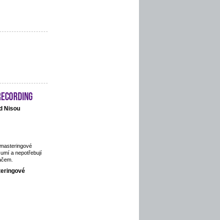
recording
d Nisou
 masteringové
 umí a nepotřebují
ačem.
teringové