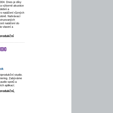
2004. Dnes je díky
a výborné akustice
dební a
pro natáčení různých
odobně. Nahrávací
nstruovaných
stí natáčení do
o vlastní a
tprodukční
udio
ok
tprodukční studio.
stering. Zabýváme
audio spotů a
ích aplikací.
produkční,