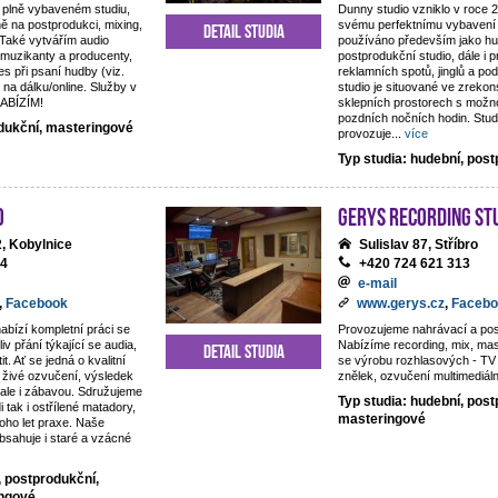
 plně vybaveném studiu,
Dunny studio vzniklo v roce 
ě na postprodukci, mixing,
svému perfektnímu vybavení 
Detail studia
 Také vytvářím audio
používáno především jako hu
 muzikanty a producenty,
postprodukční studio, dále i 
es při psaní hudby (viz.
reklamních spotů, jinglů a p
 na dálku/online. Služby v
studio je situované ve zreko
NABÍZÍM!
sklepních prostorech s možno
pozdních nočních hodin. Studi
odukční, masteringové
provozuje
...
více
Typ studia: hudební, pos
o
Gerys Recording St
, Kobylnice
Sulislav 87, Stříbro
44
+420 724 621 313
e-mail
,
Facebook
www.gerys.cz
,
Facebo
nabízí kompletní práci se
Provozujeme nahrávací a pos
iv přání týkající se audia,
Nabízíme recording, mix, ma
Detail studia
t. Ať se jedná o kvalitní
se výrobu rozhlasových - TV 
živé ozvučení, výsledek
znělek, ozvučení multimediáln
, ale i zábavou. Sdružujeme
Typ studia: hudební, post
di tak i ostřílené matadory,
masteringové
oho let praxe. Naše
obsahuje i staré a vzácné
, postprodukční,
ingové