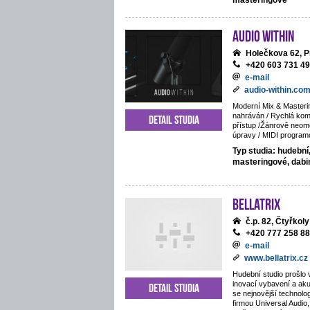
masteringové
Audio Within
Holečkova 62, P
+420 603 731 4
e-mail
audio-within.co
Moderní Mix & Masteri
nahráván / Rychlá komu
Detail studia
přístup /Žánrově neom
úpravy / MIDI program
Typ studia: hudební
masteringové, dab
BELLATRIX
č.p. 82, Čtyřkoly
+420 777 258 8
e-mail
www.bellatrix.cz
Hudební studio prošlo 
inovací vybavení a ak
Detail studia
se nejnovější technolo
firmou Universal Audio,