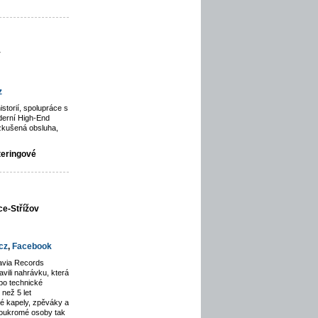
y
z
istorií, spolupráce s
derní High-End
zkušená obsluha,
teringové
ce-Střížov
cz
,
Facebook
avia Records
avili nahrávku, která
po technické
než 5 let
lé kapely, zpěváky a
soukromé osoby tak