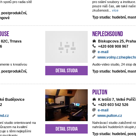
h spotů pro radia sítě
pro státní soubory a institu
pouze náš čas, ale také naše
zkušenosti
...
více
, postprodukční,
Typ studia: hudební, mas
ingové
ouse
NEPLECHSOUND
 82C, Trnava
Biskupcova 25, Praha
06
+420 608 908 967
e-mail
www.volny.cz/neplec
umenie s kreatívou
Audio-video studio, 24 stop di
Detail studia
, postprodukční,
Typ studia: hudební, mas
Pulton
ské Budějovice
K letišti 7, Velké Poříč
22
+420 603 542 526
e-mail
nd.cz
www.pulton.cz
ní studio orientované na
Nahrávací studio založené r
důrazem na kvalitní
nahrávání hudebních skupin,sb
Detail studia
cuje s těmi nejlepšími
Typ studia: hudební, post
mi muzikanty.