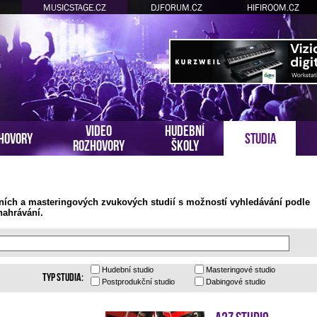
MUSICSTAGE.CZ
DJFORUM.CZ
HIFIROOM.CZ
VIDEO
HUDEBNÍ
HOVORY
STUDIA
ROZHOVORY
ŠKOLY
ních a masteringových zvukových studií s možností vyhledávání podle
nahrávání.
Hudební
studio
Masteringové
studio
Typ studia:
Postprodukční
studio
Dabingové
studio
A2Z Studio