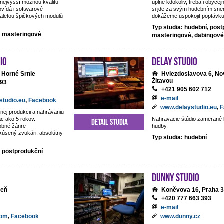
nejvyšší možnou kvalitu
úplně kdokoliv, třeba i obyčejn
vídá i softwarové
si jde za svým hudebním snem
aletou špičkových modulů
dokážeme uspokojit poptávku 
Typ studia: hudební, post
í, masteringové
masteringové, dabingové
io
DeLay studio
 Horné Srnie
Hviezdoslavova 6, No
Žitavou
093
+421 905 602 712
e-mail
studio.eu
,
Facebook
www.delaystudio.eu
,
F
nej produkcii a nahrávaniu
ac ako 5 rokov.
Nahravacie štúdio zamerané 
Detail studia
obné žánre
hudby.
kúsený zvukári, absolútny
Typ studia: hudební
, postprodukční
Dunny studio
zeň
Koněvova 16, Praha 3
+420 777 663 393
e-mail
com
,
Facebook
www.dunny.cz