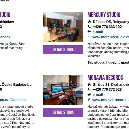
tudio
Mercury studio
ablůňkov
Dálnice D5, Rokycan
13
+420 776 333 100
e-mail
cebook
www.mercurystudio.c
ve, jakýkoliv žánr,
Nahrávací studo s 20ti letou h
finální mastering.
předními českými umělci, mo
Detail studia
technologie,analog summing,
kreativita
Typ studia: hudební, mas
Moravia Records
, České Budějovice
Střížov 81, Drahanovi
80
+420 776 372 528
e-mail
on.cz
,
Facebook
www.moraviarecords.
í a masteringové studio
Na vašich nahrávkách v Mor
 situováno v podkroví
pracují zkušení lidé, aby připr
Detail studia
centru Českých Budějovic.
bude poslechově zajímavá a 
odukci pop folk jazz a
stránce dokonalá. Máme více 
 se stará Petr Novotný....
zkušeností s projekty pro ma
 vytvořit podmínky na
soubory. Pracujeme jak pro 