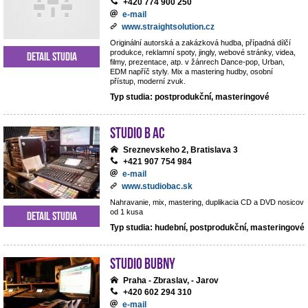
+420 774 900 250
e-mail
www.straightsolution.cz
Originální autorská a zakázková hudba, případná dílčí
produkce, reklamní spoty, jingly, webové stránky, videa,
Detail studia
filmy, prezentace, atp. v žánrech Dance-pop, Urban,
EDM napříč styly. Mix a mastering hudby, osobní
přístup, moderní zvuk.
Typ studia: postprodukční, masteringové
Studio B AC
Sreznevskeho 2, Bratislava 3
+421 907 754 984
e-mail
www.studiobac.sk
Nahravanie, mix, mastering, duplikacia CD a DVD nosicov
od 1 kusa
Detail studia
Typ studia: hudební, postprodukční, masteringové
Studio BUBNY
Praha - Zbraslav, - Jarov
+420 602 294 310
e-mail