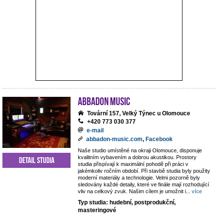
ABBADON Music
Tovární 157, Velký Týnec u Olomouce
+420 773 030 377
e-mail
abbadon-music.com
,
Facebook
Naše studio umístěné na okraji Olomouce, disponuje
kvalitním vybavením a dobrou akustikou. Prostory
Detail studia
studia přispívají k maximální pohodě při práci v
jakémkoliv ročním období. Při stavbě studia byly použity
moderní materiály a technologie. Velmi pozorně byly
sledovány každé detaily, které ve finále mají rozhodující
vliv na celkový zvuk. Našim cílem je umožnit i
...
více
Typ studia: hudební, postprodukční,
masteringové