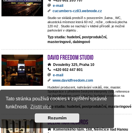
+420 602 205 707
e-mail
cucumbers-cz83.webnode.cz
Studio se skládá predsíň s posezením ,šatna , WC,
akustická místnost která 60 m2 , režie , celková plocha
120 m2 . Studio se nachází v klidné přírodě. je možné
parkování v objektu .
Typ studia: hudební, postprodukční,
masteringové, dabingové
David Freedom studio
Dvouletky 325, Praha 10
+420 602 447 801
e-mail
www.davidfreedom.com
Hudební producent, nahrávání vokálů, mix, master.
Spolupráce s předními českými interprety (viz. reference
na davidfreedom.com). Ukázky hudební produkce na
Tato stránka používá cookies k zajištění správné
Youtube (viz. davidfreedom.com)
funkčnosti.
Zjistit více
Typ studia: hudební, postprodukční, masteringové
Rozumím
Deltaphon records
Komenského nám. 168, Němčice nad Hanou