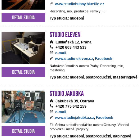
www.studiobubny.bluefile.cz
Recording, mix, produkce, remixy ....
Detail studia
Typ studia: hudební
Studio Eleven
Lublaňská 12, Praha
+420 603 443 533
e-mail
www.studio-eleven.cz
,
Facebook
Nahrávací studio v centru Prahy. Recording, mix,
mastering.
Detail studia
Typ studia: hudební, postprodukční, masteringové
Studio Jakubka
Jakubská 39, Ostrava
+420 775 642 159
e-mail
www.studiojakubka.cz
,
Facebook
Zkušebna a studio nedaleko centra Ostravy. Vhodné
pro velké i menší projekty.
Detail studia
Typ studia: hudební, postprodukční, dabingové