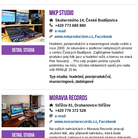
MKP STUDIO
Skuherského 14, České Budějovice
+420 773 680 880
e-mail
www.mkproduction.cz
,
Facebook
Hudební, postprodukční a masteringové studio vziklo v
roce 2000. Je situováno v podkroví nebytových prostor
Detail studia
v centru Českých Budějovic. Zajišťujeme hudební
produkci pop folk jazz a hudební režii, o kterou se stará
Petr Novotný.... Pro celý projekt umíme vytvořit
podmínky na míru. Výroba reklamních spotů pro radia
sítě RRM již 15 let.
Typ studia: hudební, postprodukční,
masteringové, dabingové
Moravia Records
Střížov 81, Drahanovice-Střížov
+420 776 372 528
e-mail
www.moraviarecords.cz
,
Facebook
Na vašich nahrávkách v Moravia Records pracují
zkušení lidé, aby připravili nahrávku, která bude
Detail studia
poslechově zajímavá a po technické stránce dokonalá.