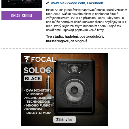
www.blakkwood.com
,
Facebook
Blakk Studio je nezávislé nahrávací studio, které vzniklo v
roce 2013. Našim hlavním cílem je nabídnout široké
Detail studia
veřejnosti kvalitní zvuk za přijatelnou cenu. Díky tomu u
nás může nahrávat úplně kdokoliv, třeba i obyčejný kluk z
ulice, který si jde za svým hudebním snem. Stejně tak
dokážeme uspokojit poptávku velké firmy.
Typ studia: hudební, postprodukční,
masteringové, dabingové