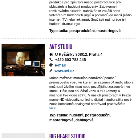
produkce pro zpěváky anebo postprodukce pro
skladatele a hudební producenty. Zabýváme i
remixováním skladeb, nahráváním vokálů nebo
vytvářením hudebních jinglů a podkladů do médií (rádio,
internet, TV nebo reklama). Součástí naší práce je i
hudební dramaturgie.
Typ studia: postprodukční, masteringové
AVF STUDIO
U Ryšánky 808/12, Praha 4
+420 603 783 445
e-mail
www.avf.cz
Máme možnost mobilního nahrávání pomocí
přenosového vozu ve kterém je záznam 64 audio stop s
možností živého mixu nebo pozdějšího zpracování ve
studiu. Dále jsou součástí vozu 4 HD kamery a
možnost live video střihu. V našich prostorách v Praze
máme HD videostřiznu, jednu digitální audiorežii a nové
zcela kompletně analogové nahrávací pracoviště s
...
více
Typ studia: hudební, postprodukční,
masteringové, dabingové
Big Heart Studio