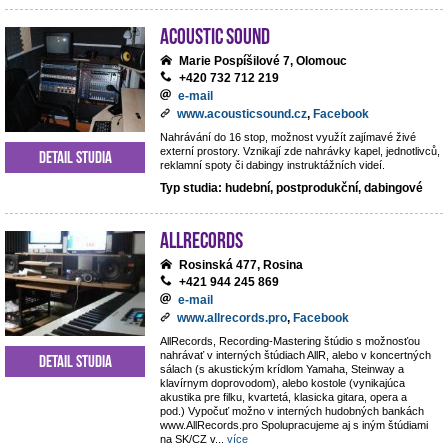
Acoustic Sound
Marie Pospíšilové 7, Olomouc
+420 732 712 219
e-mail
www.acousticsound.cz
,
Facebook
Nahrávání do 16 stop, možnost využít zajímavé živé
externí prostory. Vznikají zde nahrávky kapel, jednotlivců,
Detail studia
reklamní spoty či dabingy instruktážních videí.
Typ studia: hudební, postprodukční, dabingové
AllRecords
Rosinská 477, Rosina
+421 944 245 869
e-mail
www.allrecords.pro
,
Facebook
AllRecords, Recording-Mastering štúdio s možnosťou
nahrávať v interných štúdiach AllR, alebo v koncertných
Detail studia
sálach (s akustickým krídlom Yamaha, Steinway a
klavírnym doprovodom), alebo kostole (vynikajúca
akustika pre filku, kvartetá, klasicka gitara, opera a
pod.) Vypočuť možno v interných hudobných bankách
www.AllRecords.pro Spolupracujeme aj s iným štúdiami
na SK/CZ v
...
více