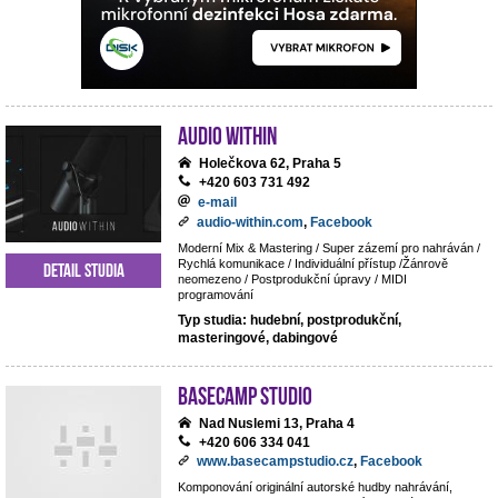
Audio Within
Holečkova 62, Praha 5
+420 603 731 492
e-mail
audio-within.com
,
Facebook
Moderní Mix & Mastering / Super zázemí pro nahráván /
Rychlá komunikace / Individuální přístup /Žánrově
Detail studia
neomezeno / Postprodukční úpravy / MIDI
programování
Typ studia: hudební, postprodukční,
masteringové, dabingové
BaseCamp studio
Nad Nuslemi 13, Praha 4
+420 606 334 041
www.basecampstudio.cz
,
Facebook
Komponování originální autorské hudby nahrávání,