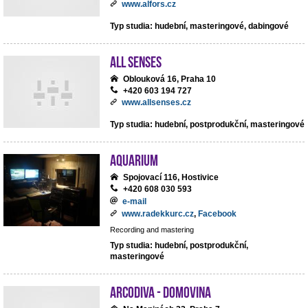
www.alfors.cz
Typ studia: hudební, masteringové, dabingové
All Senses
Oblouková 16, Praha 10
+420 603 194 727
www.allsenses.cz
Typ studia: hudební, postprodukční, masteringové
Aquarium
Spojovací 116, Hostivice
+420 608 030 593
e-mail
www.radekkurc.cz
,
Facebook
Recording and mastering
Typ studia: hudební, postprodukční,
masteringové
ArcoDiva - Domovina