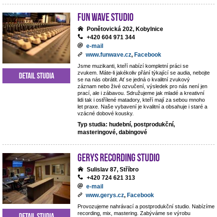
Fun Wave Studio
Ponětovická 202, Kobylnice
+420 604 971 344
e-mail
www.funwave.cz
,
Facebook
Jsme muzikanti, kteří nabízí kompletní práci se
zvukem. Máte-li jakékoliv přání týkající se audia, nebojte
Detail studia
se na nás obrátit. Ať se jedná o kvalitní zvukový
záznam nebo živé ozvučení, výsledek pro nás není jen
prací, ale i zábavou. Sdružujeme jak mladé a kreativní
lidi tak i ostřílené matadory, kteří mají za sebou mnoho
let praxe. Naše vybavení je kvalitní a obsahuje i staré a
vzácné dobové kousky.
Typ studia: hudební, postprodukční,
masteringové, dabingové
Gerys Recording Studio
Sulislav 87, Stříbro
+420 724 621 313
e-mail
www.gerys.cz
,
Facebook
Provozujeme nahrávací a postprodukční studio. Nabízíme
recording, mix, mastering. Zabýváme se výrobu
Detail studia