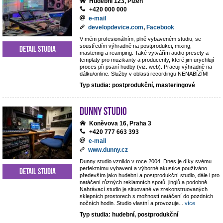
Hudební 123, Plzeň
+420 000 000
e-mail
developdevice.com
,
Facebook
V mém profesionálním, plně vybaveném studiu, se
soustředím výhradně na postprodukci, mixing,
Detail studia
mastering a reamping. Také vytvářím audio presety a
templaty pro muzikanty a producenty, které jim urychlují
proces při psaní hudby (viz. web). Pracuji výhradně na
dálku/online. Služby v oblasti recordingu NENABÍZÍM!
Typ studia: postprodukční, masteringové
Dunny studio
Koněvova 16, Praha 3
+420 777 663 393
e-mail
www.dunny.cz
Dunny studio vzniklo v roce 2004. Dnes je díky svému
perfektnímu vybavení a výborné akustice používáno
Detail studia
především jako hudební a postprodukční studio, dále i pro
natáčení různých reklamních spotů, jinglů a podobně.
Nahrávací studio je situované ve zrekonstruovaných
sklepních prostorech s možností natáčení do pozdních
nočních hodin. Studio vlastní a provozuje
...
více
Typ studia: hudební, postprodukční