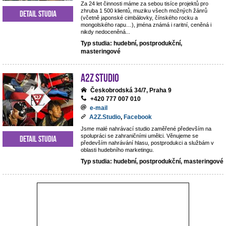
Za 24 let činnosti máme za sebou tisíce projektů pro
zhruba 1 500 klientů, muziku všech možných žánrů
Detail studia
(včetně japonské cimbálovky, čínského rocku a
mongolského rapu…), jména známá i raritní, ceněná i
nikdy nedoceněná...
Typ studia: hudební, postprodukční,
masteringové
A2Z Studio
Českobrodská 34/7, Praha 9
+420 777 007 010
e-mail
A2Z.Studio
,
Facebook
Jsme malé nahrávací studio zaměřené především na
spolupráci se zahraničními umělci. Věnujeme se
Detail studia
především nahrávání hlasu, postprodukci a službám v
oblasti hudebního marketingu.
Typ studia: hudební, postprodukční, masteringové