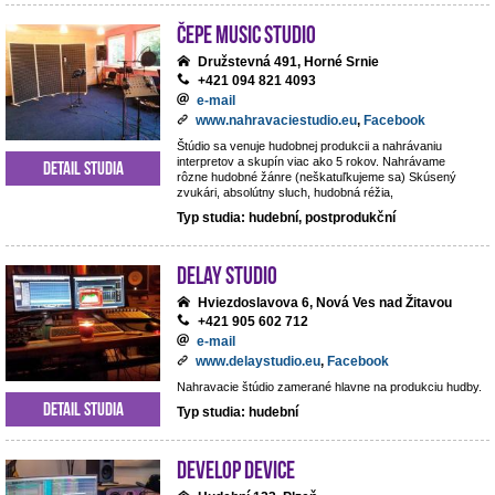
ČePE MUSIC Studio
Družstevná 491, Horné Srnie
+421 094 821 4093
e-mail
www.nahravaciestudio.eu
,
Facebook
Štúdio sa venuje hudobnej produkcii a nahrávaniu
interpretov a skupín viac ako 5 rokov. Nahrávame
Detail studia
rôzne hudobné žánre (neškatuľkujeme sa) Skúsený
zvukári, absolútny sluch, hudobná réžia,
Typ studia: hudební, postprodukční
DeLay studio
Hviezdoslavova 6, Nová Ves nad Žitavou
+421 905 602 712
e-mail
www.delaystudio.eu
,
Facebook
Nahravacie štúdio zamerané hlavne na produkciu hudby.
Detail studia
Typ studia: hudební
Develop Device