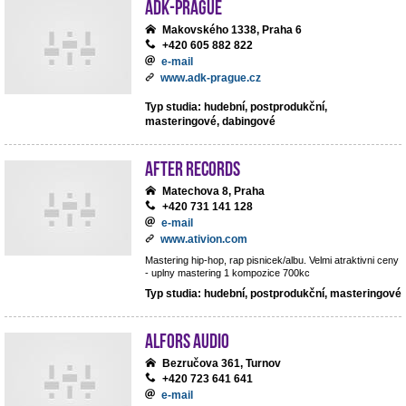
ADK-Prague
Makovského 1338, Praha 6
+420 605 882 822
e-mail
www.adk-prague.cz
Typ studia: hudební, postprodukční,
masteringové, dabingové
After records
Matechova 8, Praha
+420 731 141 128
e-mail
www.ativion.com
Mastering hip-hop, rap pisnicek/albu. Velmi atraktivni ceny
- uplny mastering 1 kompozice 700kc
Typ studia: hudební, postprodukční, masteringové
ALFORS audio
Bezručova 361, Turnov
+420 723 641 641
e-mail