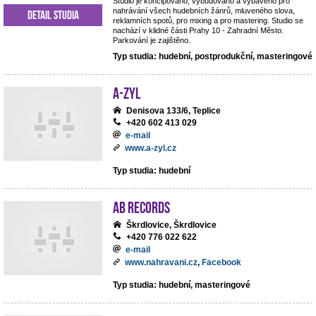
Studio je koncipováno, vybudováno a vybaveno pro
nahrávání všech hudebních žánrů, mluveného slova,
Detail studia
reklamních spotů, pro mixing a pro mastering. Studio se
nachází v klidné části Prahy 10 - Zahradní Město.
Parkování je zajištěno.
Typ studia: hudební, postprodukční, masteringové
A-ZYL
Denisova 133/6, Teplice
+420 602 413 029
e-mail
www.a-zyl.cz
Typ studia: hudební
AB records
Škrdlovice, Škrdlovice
+420 776 022 622
e-mail
www.nahravani.cz
,
Facebook
Typ studia: hudební, masteringové