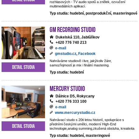
rozhlasových - TV audio spotů a znělek, ozvučení
multimediálních aplikací.
Typ studia: hudební, postprodukční, masteringové
GM Recording Studio
Dukelská 110, Jablůňkov
+420 776 740 213
e-mail
gmstudio.cz
,
Facebook
Nahráváme studiově i live, jakýkoliv žánr,
samozřejmostí je mix i finální mastering.
Detail studia
Typ studia: hudební
Mercury studio
Dálnice D5, Rokycany
+420 776 333 100
e-mail
www.mercurystudio.cz
Nahrávací studo s 20ti letou historií, spolupráce s
předními českými umělci, moderní High-End
Detail studia
technologie,analog summing,zkušená obsluha, kreativita
Typ studia: hudební, masteringové