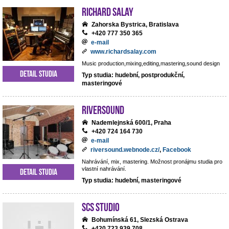
RICHARD SALAY
Zahorska Bystrica, Bratislava
+420 777 350 365
e-mail
www.richardsalay.com
Music production,mixing,editing,mastering,sound design
Detail studia
Typ studia: hudební, postprodukční,
masteringové
Riversound
Nademlejnská 600/1, Praha
+420 724 164 730
e-mail
riversound.webnode.cz/
,
Facebook
Nahrávání, mix, mastering. Možnost pronájmu studia pro
vlastní nahrávání.
Detail studia
Typ studia: hudební, masteringové
SCS Studio
Bohumínská 61, Slezská Ostrava
+420 723 939 708