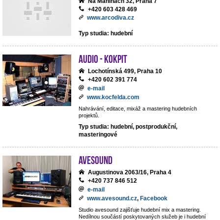
Na Maninách 32, Praha 7
+420 603 428 469
www.arcodiva.cz
Typ studia: hudební
Audio - Kokpit
Lochotínská 499, Praha 10
+420 602 391 774
e-mail
www.kocfelda.com
Nahrávání, editace, mixáž a mastering hudebních
projektů.
Typ studia: hudební, postprodukční,
masteringové
avesound
Augustinova 2063/16, Praha 4
+420 737 846 512
e-mail
www.avesound.cz
,
Facebook
Studio avesound zajišťuje hudební mix a mastering.
Nedílnou součástí poskytovaných služeb je i hudební