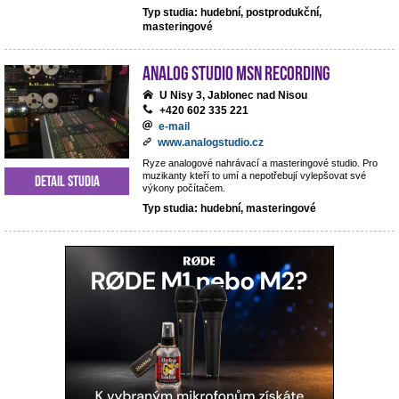
Typ studia: hudební, postprodukční,
masteringové
analog studio MSN recording
U Nisy 3, Jablonec nad Nisou
+420 602 335 221
e-mail
www.analogstudio.cz
Ryze analogové nahrávací a masteringové studio. Pro
muzikanty kteří to umí a nepotřebují vylepšovat své
Detail studia
výkony počítačem.
Typ studia: hudební, masteringové