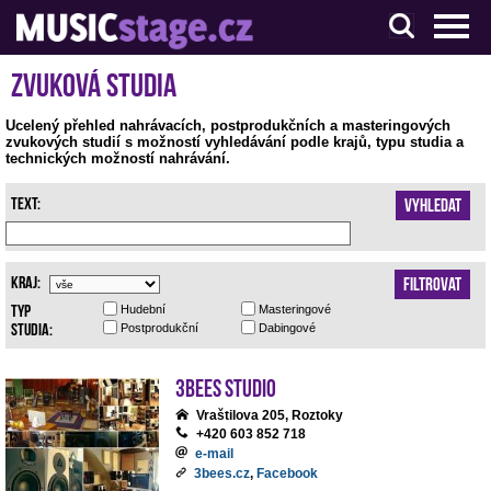
S muzikanty pro muzikanty
Zvuková studia
Ucelený přehled nahrávacích, postprodukčních a masteringových
zvukových studií s možností vyhledávání podle krajů, typu studia a
technických možností nahrávání.
Text:
Vyhledat
Kraj:
Filtrovat
Typ
Hudební
Masteringové
studia:
Postprodukční
Dabingové
3bees studio
Vraštilova 205, Roztoky
+420 603 852 718
e-mail
3bees.cz
,
Facebook