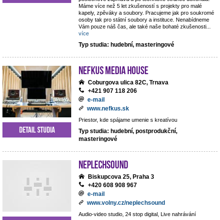
Máme více než 5 let zkušeností s projekty pro malé
kapely, zpěváky a soubory. Pracujeme jak pro soukromé
osoby tak pro státní soubory a instituce. Nenabídneme
Vám pouze náš čas, ale také naše bohaté zkušenosti
...
více
Typ studia: hudební, masteringové
NEFKUS Media House
Coburgova ulica 82C, Trnava
+421 907 118 206
e-mail
www.nefkus.sk
Priestor, kde spájame umenie s kreatívou
Detail studia
Typ studia: hudební, postprodukční,
masteringové
NEPLECHSOUND
Biskupcova 25, Praha 3
+420 608 908 967
e-mail
www.volny.cz/neplechsound
Audio-video studio, 24 stop digital, Live nahrávání