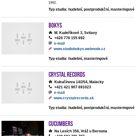
1992.
Typ studia: hudební, postprodukční, masteringové
BoKys
M. Kudeříkové 3, Svitavy
+420 776 155 692
e-mail
www.studiobokys.webnode.cz
Typ studia: hudební, masteringové
Crystal Records
Kukučínova 14/254, Malacky
+421 421 907 691023
e-mail
www.crystalrecords.sk
Typ studia: hudební, postprodukční, masteringové
cucumbers
Na Lesích 356, Vráž u Berouna