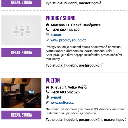
Detail studia
Typ studia: hudební, masteringové
Prodigy Sound
Malebná 11, České Budějovice
+420 602 166 422
e-mail
www.prodigysound.cz
Prodigy sound je hudební studio orientované na vlastní
tvorbu kapel s důrazem na kvalitní hudební režii.
Detail studia
Spolupracuje s těmi nejlepšími místními profesionálními
muzikanty.
Typ studia: hudební, postprodukční
Pulton
K letišti 7, Velké Poříčí
+420 603 542 526
e-mail
www.pulton.cz
Nahrávací studio založené roku 2003 vhodné k nahrávání
hudebních skupin,sborů i jednotlivců.
Detail studia
Typ studia: hudební, postprodukční, masteringové