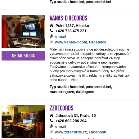
Typ studia: hudební, postprodukční
VANAS-D Records
Polní 1437, Hlinsko
+420 728 475 221
e-mail
www.vanas-d.com
,
Facebook
Malé nahrávací studio s více jak desetiletou tradicí je
vybaveno pro práci s kapelou, sólisty a ke zpracování
Detail studia
mluveného slova.Je schopné nahrávat 24 stop
současně a celkový počet stop je neomezený.
Zabýváme se autorskou činností - komponováním
hudby pro marketingové a filmové účely. Na přání
zákazníka ozvučíme film, reklamy, znělky aj. Váš text
nebo nápad
...
více
Typ studia: hudební, postprodukční,
masteringové, dabingové
ZZrecords
Jahodová 31, Praha 10
+420 602 286 204
e-mail
www.zzrecords.cz
,
Facebook