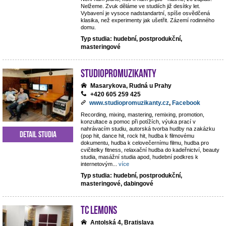
Nelžeme. Zvuk děláme ve studiích již desítky let.
Vybavení je vysoce nadstandartní, spíše osvědčená
klasika, než experimenty jak ušetřit. Zázemí rodinného
domu.
Typ studia: hudební, postprodukční,
masteringové
StudioPROmuzikanty
Masarykova, Rudná u Prahy
+420 605 259 425
www.studiopromuzikanty.cz
,
Facebook
Recording, mixing, mastering, remixing, promotion,
konzultace a pomoc při potížích, výuka prací v
nahrávacím studiu, autorská tvorba hudby na zakázku
Detail studia
(pop hit, dance hit, rock hit, hudba k filmovému
dokumentu, hudba k celovečernímu filmu, hudba pro
cvičitelky fitness, relaxační hudba do kadeřnictví, beauty
studia, masážní studia apod, hudební podkres k
internetovým
...
více
Typ studia: hudební, postprodukční,
masteringové, dabingové
TC Lemons
Antolská 4, Bratislava