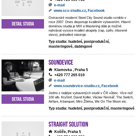
e-mail
www.scs-studio.cz
,
Facebook
Ostravské moderní Steel City Sound studio vzniklo v
roce 2007. Dnes disponuje kvalitním vybavením. Hlavní
Detail studia
doménou studia je MIX a Mastering dále je možné
nahrávat vysoce kvalitní akapely (rap, zpěv, mluvené
slovo), jednotlivé nástroje.
Typ studia: hudební, postprodukční,
masteringové, dabingové
Soundevice
Klamovka , Praha 5
+420 777 265 010
e-mail
www.soundevice-studio.cz
,
Facebook
Jedno z nejlépe vybavených studií v ČR vůbec. Více než
100 alb. Kryštof, David Koller, Václav Neckář, The Switch,
Detail studia
Airfare, A banquet, Miro Žbirka, We On The Moon etc.
Typ studia: hudební, postprodukční, masteringové
Straight Solution
Košíře, Praha 5