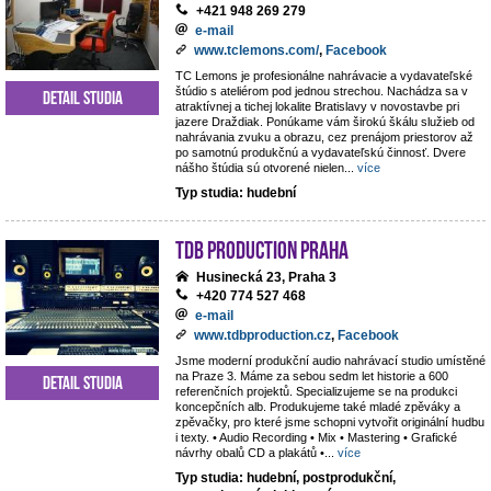
+421 948 269 279
e-mail
www.tclemons.com/
,
Facebook
TC Lemons je profesionálne nahrávacie a vydavateľské
štúdio s ateliérom pod jednou strechou. Nachádza sa v
Detail studia
atraktívnej a tichej lokalite Bratislavy v novostavbe pri
jazere Draždiak. Ponúkame vám širokú škálu služieb od
nahrávania zvuku a obrazu, cez prenájom priestorov až
po samotnú produkčnú a vydavateľskú činnosť. Dvere
nášho štúdia sú otvorené nielen
...
více
Typ studia: hudební
TdB Production Praha
Husinecká 23, Praha 3
+420 774 527 468
e-mail
www.tdbproduction.cz
,
Facebook
Jsme moderní produkční audio nahrávací studio umístěné
na Praze 3. Máme za sebou sedm let historie a 600
Detail studia
referenčních projektů. Specializujeme se na produkci
koncepčních alb. Produkujeme také mladé zpěváky a
zpěvačky, pro které jsme schopni vytvořit originální hudbu
i texty. • Audio Recording • Mix • Mastering • Grafické
návrhy obalů CD a plakátů •
...
více
Typ studia: hudební, postprodukční,