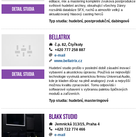
editace, mix a mastering kompletní zvuková postprodukce
světové hudební archivy, obsahující všechny žánry
Detail studia
rozsáhlá databáze SFX, ruchů a atmosfér velký a
aktualizovaný hlasový casting herců
Typ studia: hudební, postprodukční, dabingové
BELLATRIX
č.p. 82, Čtyřkoly
+420 777 258 887
e-mail
www.bellatrix.cz
Hudební studio prošlo v poslední době zásadní inovací
vybavení a akustickou úpravou. Používá se nejnovější
Detail studia
technologie vyvinutá americkou firmou Universal Audio,
kde je kladen důraz na plně analogový zvuk a nejvyšší
možnou kvalitu zpracování. Tomu odpovídá i
softwarové vybavení s vybranou paletou špičkových
modulů a zařízeních.
Typ studia: hudební, masteringové
Blakk Studio
Jemnická 313/15, Praha 4
+420 722 774 466
e-mail