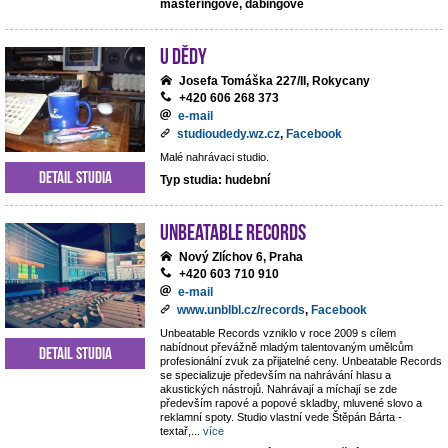
masteringové, dabingové
U dědy
Josefa Tomáška 227/II, Rokycany
+420 606 268 373
e-mail
studioudedy.wz.cz
,
Facebook
Malé nahrávaci studio.
Detail studia
Typ studia: hudební
Unbeatable Records
Nový Zlíchov 6, Praha
+420 603 710 910
e-mail
www.unblbl.cz/records
,
Facebook
Unbeatable Records vzniklo v roce 2009 s cílem
nabídnout převážně mladým talentovaným umělcům
Detail studia
profesionální zvuk za přijatelné ceny. Unbeatable Records
se specializuje především na nahrávání hlasu a
akustických nástrojů. Nahrávají a míchají se zde
především rapové a popové skladby, mluvené slovo a
reklamní spoty. Studio vlastní vede Štěpán Bárta -
textař,
...
více