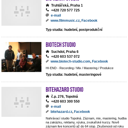
Truhlářská, Praha 1
+420 720 577 725
e-mail
www.filmmusic.cz
,
Facebook
Typ studia: hudební, postprodukční
BIOTECH STUDIO
Suchdol, Praha 6
+420 603 537 072
www.biotech-studio.com
,
Facebook
HI-END - Recording / Mix / Mastering / Produkce
Typ studia: hudební, masteringové
BiteHazard Studio
č.p. 276, Topolná
+420 603 300 550
e-mail
bitehazard.cz
,
Facebook
Nahrávací studio Topolná. Záznam, mix, mastering, hudba
na zakázku, reklamy, výuka, zvukařské kurzy. Nově
záznam live koncertů až do 64 stop. Zkušenosti od roku