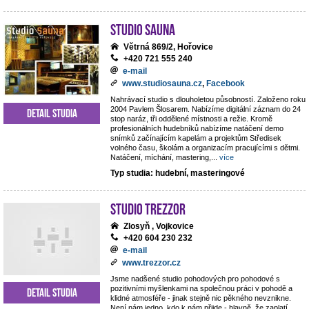
Studio Sauna
Větrná 869/2, Hořovice
+420 721 555 240
e-mail
www.studiosauna.cz
,
Facebook
Nahrávací studio s dlouholetou působností. Založeno roku
2004 Pavlem Šlosarem. Nabízíme digitální záznam do 24
Detail studia
stop naráz, tři oddělené místnosti a režie. Kromě
profesionálních hudebníků nabízíme natáčení demo
snímků začínajícím kapelám a projektům Středisek
volného času, školám a organizacím pracujícími s dětmi.
Natáčení, míchání, mastering,
...
více
Typ studia: hudební, masteringové
STUDIO TREZZOR
Zlosyň , Vojkovice
+420 604 230 232
e-mail
www.trezzor.cz
Jsme nadšené studio pohodových pro pohodové s
pozitivními myšlenkami na společnou práci v pohodě a
Detail studia
klidné atmosféře - jinak stejně nic pěkného nevznikne.
Není nám jedno, kdo k nám přijde - hlavně, že zaplatí.