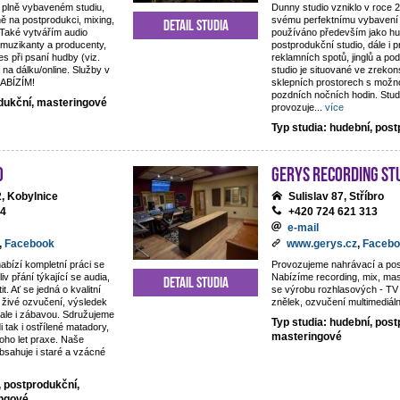
 plně vybaveném studiu,
Dunny studio vzniklo v roce 
ě na postprodukci, mixing,
svému perfektnímu vybavení 
Detail studia
 Také vytvářím audio
používáno především jako hu
 muzikanty a producenty,
postprodukční studio, dále i 
es při psaní hudby (viz.
reklamních spotů, jinglů a p
 na dálku/online. Služby v
studio je situované ve zreko
NABÍZÍM!
sklepních prostorech s možno
pozdních nočních hodin. Studi
odukční, masteringové
provozuje
...
více
Typ studia: hudební, pos
o
Gerys Recording St
, Kobylnice
Sulislav 87, Stříbro
44
+420 724 621 313
e-mail
,
Facebook
www.gerys.cz
,
Facebo
nabízí kompletní práci se
Provozujeme nahrávací a pos
iv přání týkající se audia,
Nabízíme recording, mix, ma
Detail studia
t. Ať se jedná o kvalitní
se výrobu rozhlasových - TV 
živé ozvučení, výsledek
znělek, ozvučení multimediáln
, ale i zábavou. Sdružujeme
Typ studia: hudební, post
di tak i ostřílené matadory,
masteringové
oho let praxe. Naše
obsahuje i staré a vzácné
, postprodukční,
ingové