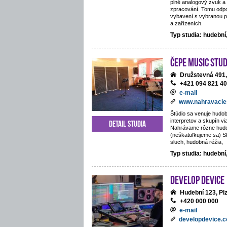
plně analogový zvuk a 
zpracování. Tomu odpo
vybavení s vybranou p
a zařízeních.
Typ studia: hudebn
ČePE MUSIC Stud
Družstevná 491,
+421 094 821 4
e-mail
www.nahravacie
Štúdio sa venuje hudob
interpretov a skupín vi
Detail studia
Nahrávame rôzne hud
(neškatuľkujeme sa) S
sluch, hudobná réžia,
Typ studia: hudební
Develop Device
Hudební 123, Pl
+420 000 000
e-mail
developdevice.