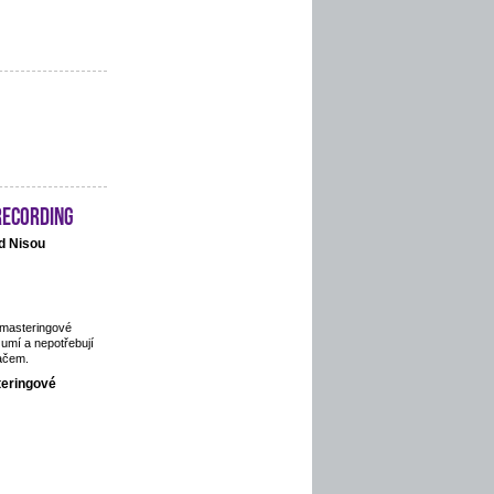
recording
d Nisou
 masteringové
 umí a nepotřebují
ačem.
teringové