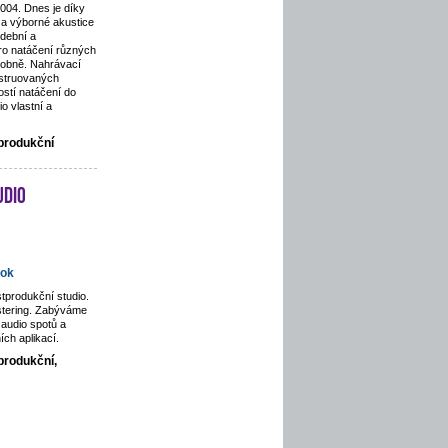
2004. Dnes je díky
a výborné akustice
dební a
pro natáčení různých
odobně. Nahrávací
nstruovaných
stí natáčení do
o vlastní a
tprodukční
udio
ok
tprodukční studio.
stering. Zabýváme
audio spotů a
ích aplikací.
produkční,