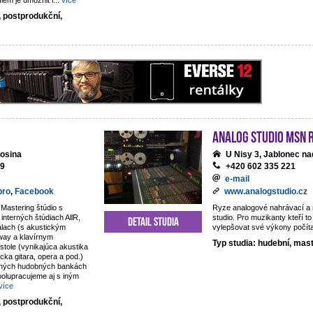
lem je umožnit i
...
více
, postprodukční,
analog studio MSN 
osina
U Nisy 3, Jablonec na
69
+420 602 335 221
e-mail
pro
,
Facebook
www.analogstudio.cz
Mastering štúdio s
Ryze analogové nahrávací a
nterných štúdiach AllR,
studio. Pro muzikanty kteří to
Detail studia
álach (s akustickým
vylepšovat své výkony počít
way a klavírnym
Typ studia: hudební, mas
tole (vynikajúca akustika
sicka gitara, opera a pod.)
rných hudobných bankách
olupracujeme aj s iným
více
, postprodukční,