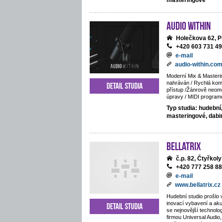
masteringové
Audio Within
Holečkova 62, P
+420 603 731 4
e-mail
audio-within.co
Moderní Mix & Masteri
nahráván / Rychlá komu
Detail studia
přístup /Žánrově neom
úpravy / MIDI program
Typ studia: hudební
masteringové, dab
BELLATRIX
č.p. 82, Čtyřkoly
+420 777 258 8
e-mail
www.bellatrix.cz
Hudební studio prošlo 
inovací vybavení a ak
Detail studia
se nejnovější technolo
firmou Universal Audio,