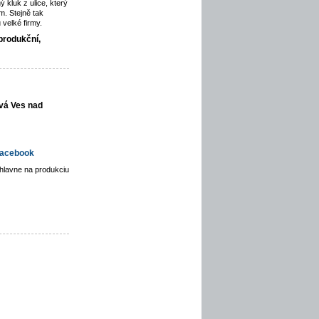
ý kluk z ulice, který
. Stejně tak
velké firmy.
produkční,
vá Ves nad
acebook
hlavne na produkciu