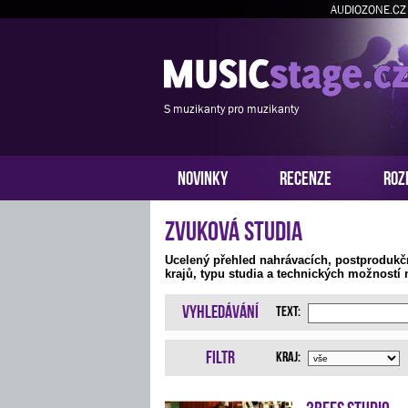
AUDIOZONE.CZ
S muzikanty pro muzikanty
NOVINKY
RECENZE
ROZ
Zvuková studia
Ucelený přehled nahrávacích, postprodukč
krajů, typu studia a technických možností 
Vyhledávání
Text:
Filtr
Kraj:
3bees studio