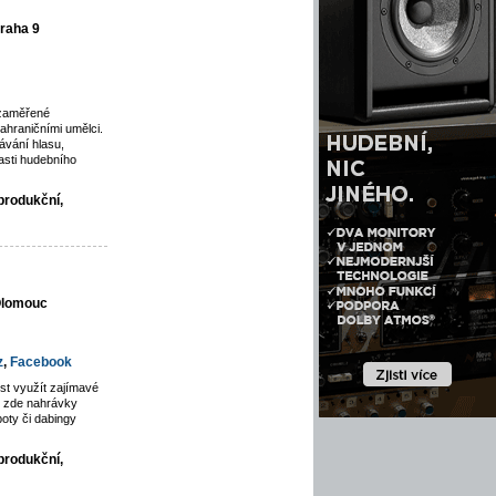
raha 9
 zaměřené
ahraničními umělci.
vání hlasu,
asti hudebního
produkční,
 Olomouc
z
,
Facebook
st využít zajímavé
jí zde nahrávky
poty či dabingy
produkční,