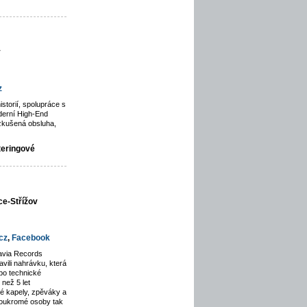
y
z
istorií, spolupráce s
derní High-End
zkušená obsluha,
teringové
ce-Střížov
cz
,
Facebook
avia Records
avili nahrávku, která
po technické
než 5 let
lé kapely, zpěváky a
soukromé osoby tak