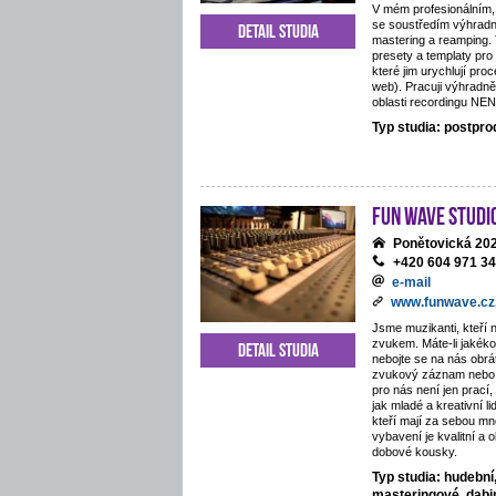
V mém profesionálním,
se soustředím výhradn
Detail studia
mastering a reamping.
presety a templaty pro
které jim urychlují proc
web). Pracuji výhradně
oblasti recordingu NE
Typ studia: postpr
Fun Wave Studi
Ponětovická 202
+420 604 971 3
e-mail
www.funwave.cz
Jsme muzikanti, kteří 
zvukem. Máte-li jakékol
Detail studia
nebojte se na nás obráti
zvukový záznam nebo 
pro nás není jen prací
jak mladé a kreativní li
kteří mají za sebou mn
vybavení je kvalitní a 
dobové kousky.
Typ studia: hudební
masteringové, dab