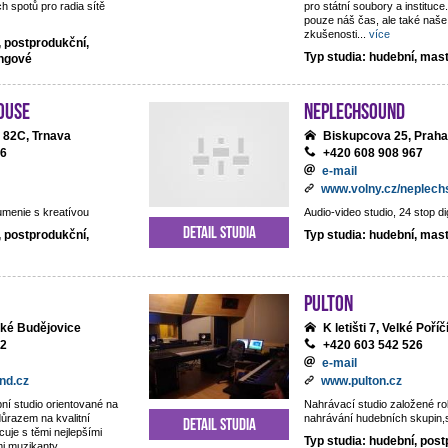
h spotů pro radia sítě
pro státní soubory a institu
pouze náš čas, ale také naše
zkušenosti
...
více
, postprodukční,
Typ studia: hudební, mas
ingové
ouse
NEPLECHSOUND
 82C, Trnava
Biskupcova 25, Praha
06
+420 608 908 967
e-mail
www.volny.cz/neplec
umenie s kreatívou
Audio-video studio, 24 stop di
Detail studia
, postprodukční,
Typ studia: hudební, mas
Pulton
ské Budějovice
K letišti 7, Velké Poříč
22
+420 603 542 526
e-mail
nd.cz
www.pulton.cz
ní studio orientované na
Nahrávací studio založené r
důrazem na kvalitní
nahrávání hudebních skupin,sb
Detail studia
cuje s těmi nejlepšími
Typ studia: hudební, post
mi muzikanty.