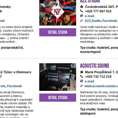
 Roztoky
Českobrodská 34/7, P
18
+420 777 007 010
e-mail
ook
A2Z.Studio
,
Facebook
e za sebou tisíce projektů
Jsme malé nahrávací studio
ntů, muziku všech možných
především na spolupráci se z
Detail studia
é cimbálovky, čínského
Věnujeme se především nahrá
rapu…), jména známá i
postprodukci a službám v obl
 nedoceněná...
marketingu.
, postprodukční,
Typ studia: hudební, post
masteringové
Acoustic Sound
lký Týnec u Olomouce
Marie Pospíšilové 7,
77
+420 732 712 219
e-mail
.com
,
Facebook
www.acousticsound.c
na okraji Olomouce,
Nahrávání do 16 stop, možno
ybavením a dobrou
živé externí prostory. Vznika
Detail studia
dia přispívají k maximální
kapel, jednotlivců, reklamní s
mkoliv ročním období. Při
instruktážních videí.
žity moderní materiály a
Typ studia: hudební, post
orně byly sledovány každé
dabingové
mají rozhodující vliv na