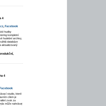
a 4
.cz
,
Facebook
rské hudby
tering kompletní
é hudební archivy,
zsáhlá databáze
a aktualizovaný
produkční,
ha 4
Facebook
ávací studio, které
avním cílem je
alitní zvuk za
u nás může nahrávat