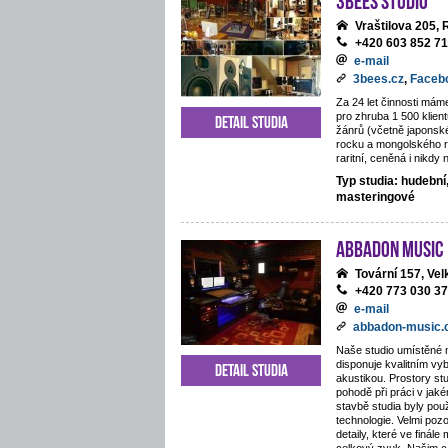
Vraštilova 205,
+420 603 852 7
e-mail
3bees.cz
,
Faceb
Za 24 let činnosti mám
pro zhruba 1 500 klie
Detail studia
žánrů (včetně japonsk
rocku a mongolského 
raritní, ceněná i nikdy
Typ studia: hudební
masteringové
ABBADON Music
Tovární 157, Ve
+420 773 030 3
e-mail
abbadon-music
Naše studio umístěné 
disponuje kvalitním v
Detail studia
akustikou. Prostory stu
pohodě při práci v jaké
stavbě studia byly pou
technologie. Velmi poz
detaily, které ve finále 