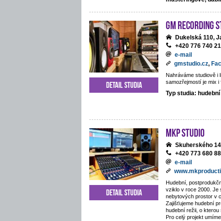
GM Recording S
Dukelská 110, J
+420 776 740 2
e-mail
gmstudio.cz
,
Fa
Nahráváme studiově i li
samozřejmostí je mix i 
Detail studia
Typ studia: hudební
MKP STUDIO
Skuherského 14
+420 773 680 8
e-mail
www.mkproducti
Hudební, postprodukčn
vziklo v roce 2000. Je
Detail studia
nebytových prostor v 
Zajišťujeme hudební pr
hudební režii, o kterou
Pro celý projekt umíme