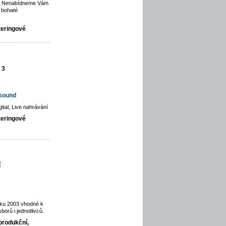
ce. Nenabídneme Vám
 bohaté
teringové
 3
hsound
gital, Live nahrávání
teringové
í
oku 2003 vhodné k
orů i jednotlivců.
produkční,