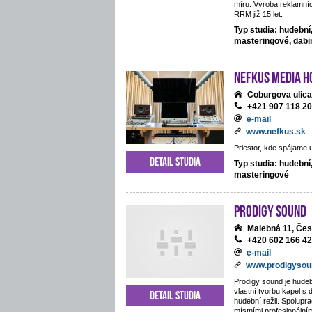
míru. Výroba reklamníc
RRM již 15 let.
Typ studia: hudební
masteringové, dab
NEFKUS Media H
Coburgova ulica
+421 907 118 2
e-mail
www.nefkus.sk
Priestor, kde spájame 
Detail studia
Typ studia: hudební
masteringové
Prodigy Sound
Malebná 11, Če
+420 602 166 4
e-mail
www.prodigysou
Prodigy sound je hudeb
vlastní tvorbu kapel s 
Detail studia
hudební režii. Spolupra
místními profesionální