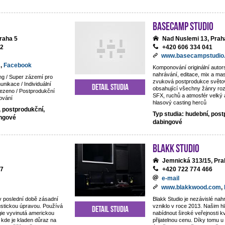
BaseCamp studio
raha 5
Nad Nuslemi 13, Prah
92
+420 606 334 041
www.basecampstudio
m
,
Facebook
Komponování originální auto
nahrávání, editace, mix a mas
ng / Super zázemí pro
zvuková postprodukce světov
nikace / Individuální
Detail studia
obsahující všechny žánry ro
ezeno / Postprodukční
SFX, ruchů a atmosfér velký 
ování
hlasový casting herců
, postprodukční,
Typ studia: hudební, post
ingové
dabingové
Blakk Studio
Jemnická 313/15, Pra
87
+420 722 774 466
e-mail
www.blakkwood.com
,
v poslední době zásadní
Blakk Studio je nezávislé nahr
ustickou úpravou. Používá
vzniklo v roce 2013. Našim hl
Detail studia
gie vyvinutá americkou
nabídnout široké veřejnosti kv
 kde je kladen důraz na
přijatelnou cenu. Díky tomu 