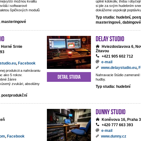
nejvyšší možnou kvalitu
úplně kdokoliv, třeba i obyčejn
vídá i softwarové
si jde za svým hudebním snem
aletou špičkových modulů
dokážeme uspokojit poptávku 
Typ studia: hudební, post
í, masteringové
masteringové, dabingové
io
DeLay studio
 Horné Srnie
Hviezdoslavova 6, No
Žitavou
093
+421 905 602 712
e-mail
studio.eu
,
Facebook
www.delaystudio.eu
,
F
nej produkcii a nahrávaniu
ac ako 5 rokov.
Nahravacie štúdio zamerané 
Detail studia
obné žánre
hudby.
kúsený zvukári, absolútny
Typ studia: hudební
, postprodukční
Dunny studio
zeň
Koněvova 16, Praha 3
+420 777 663 393
e-mail
com
,
Facebook
www.dunny.cz