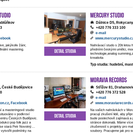
tudio
Mercury studio
ablůňkov
Dálnice D5, Rokycan
13
+420 776 333 100
e-mail
cebook
www.mercurystudio.c
ve, jakýkoliv žánr,
Nahrávací studo s 20ti letou h
finální mastering.
předními českými umělci, mo
Detail studia
technologie,analog summing,
kreativita
Typ studia: hudební, mas
Moravia Records
, České Budějovice
Střížov 81, Drahanovi
80
+420 776 372 528
e-mail
on.cz
,
Facebook
www.moraviarecords.
í a masteringové studio
Na vašich nahrávkách v Mor
 situováno v podkroví
pracují zkušení lidé, aby připr
Detail studia
centru Českých Budějovic.
bude poslechově zajímavá a 
odukci pop folk jazz a
stránce dokonalá. Máme více 
 se stará Petr Novotný....
zkušeností s projekty pro ma
 vytvořit podmínky na
soubory. Pracujeme jak pro 