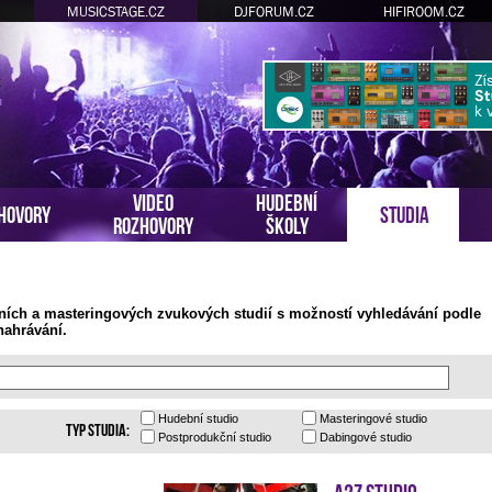
MUSICSTAGE.CZ
DJFORUM.CZ
HIFIROOM.CZ
VIDEO
HUDEBNÍ
HOVORY
STUDIA
ROZHOVORY
ŠKOLY
ních a masteringových zvukových studií s možností vyhledávání podle
nahrávání.
Hudební
studio
Masteringové
studio
Typ studia:
Postprodukční
studio
Dabingové
studio
A2Z Studio