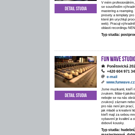
V mém profesionálním,
se soustředím výhradn
Detail studia
mastering a reamping.
presety a templaty pro
které jim urychlují proc
web). Pracuji výhradně
oblasti recordingu NE
Typ studia: postpr
Fun Wave Studi
Ponětovická 202
+420 604 971 3
e-mail
www.funwave.cz
Jsme muzikanti, kteří 
zvukem. Máte-li jakékol
Detail studia
nebojte se na nás obráti
zvukový záznam nebo 
pro nás není jen prací
jak mladé a kreativní li
kteří mají za sebou mn
vybavení je kvalitní a 
dobové kousky.
Typ studia: hudební
masteringové, dab