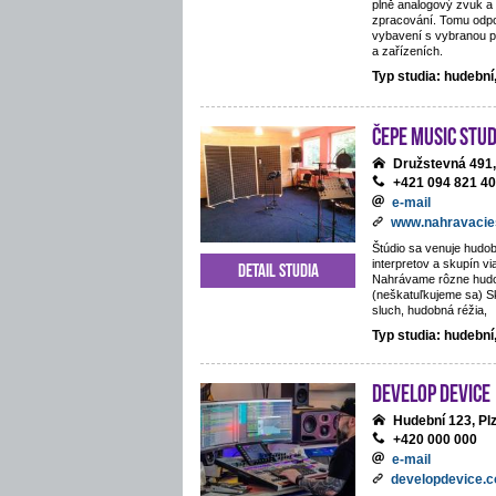
plně analogový zvuk a 
zpracování. Tomu odpo
vybavení s vybranou p
a zařízeních.
Typ studia: hudebn
ČePE MUSIC Stud
Družstevná 491,
+421 094 821 4
e-mail
www.nahravacie
Štúdio sa venuje hudob
interpretov a skupín vi
Detail studia
Nahrávame rôzne hud
(neškatuľkujeme sa) S
sluch, hudobná réžia,
Typ studia: hudební
Develop Device
Hudební 123, Pl
+420 000 000
e-mail
developdevice.