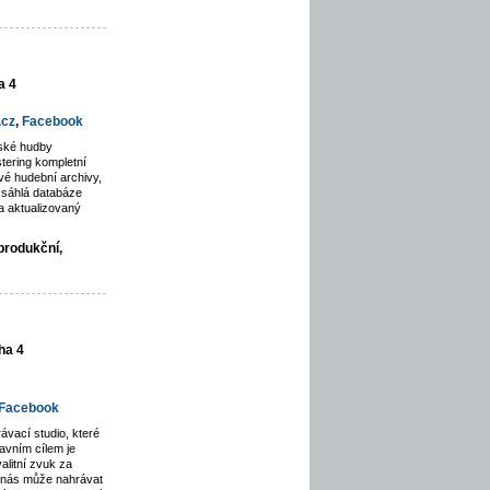
a 4
.cz
,
Facebook
rské hudby
tering kompletní
é hudební archivy,
zsáhlá databáze
a aktualizovaný
produkční,
ha 4
Facebook
ávací studio, které
avním cílem je
alitní zvuk za
u nás může nahrávat