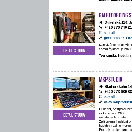
GM Recording S
Dukelská 110, J
+420 776 740 2
e-mail
gmstudio.cz
,
Fa
Nahráváme studiově i li
samozřejmostí je mix i 
Detail studia
Typ studia: hudební
MKP STUDIO
Skuherského 14
+420 773 680 8
e-mail
www.mkproducti
Hudební, postprodukčn
vziklo v roce 2000. Je
Detail studia
nebytových prostor v 
Zajišťujeme hudební pr
hudební režii, o kterou
Pro celý projekt umíme