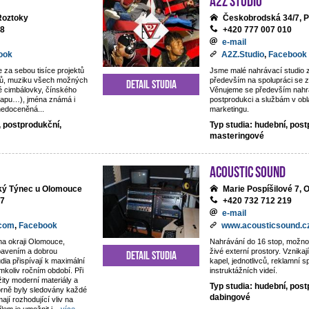
 Roztoky
Českobrodská 34/7, P
18
+420 777 007 010
e-mail
ook
A2Z.Studio
,
Facebook
e za sebou tisíce projektů
Jsme malé nahrávací studio
ntů, muziku všech možných
především na spolupráci se z
Detail studia
é cimbálovky, čínského
Věnujeme se především nahrá
rapu…), jména známá i
postprodukci a službám v obl
 nedoceněná...
marketingu.
, postprodukční,
Typ studia: hudební, post
masteringové
Acoustic Sound
lký Týnec u Olomouce
Marie Pospíšilové 7,
77
+420 732 712 219
e-mail
.com
,
Facebook
www.acousticsound.c
na okraji Olomouce,
Nahrávání do 16 stop, možno
ybavením a dobrou
živé externí prostory. Vznika
Detail studia
dia přispívají k maximální
kapel, jednotlivců, reklamní s
mkoliv ročním období. Při
instruktážních videí.
žity moderní materiály a
Typ studia: hudební, post
orně byly sledovány každé
dabingové
mají rozhodující vliv na