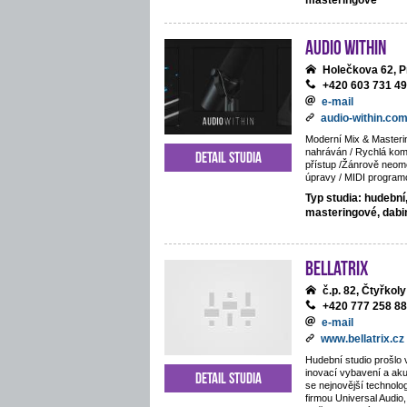
masteringové
Audio Within
Holečkova 62, P
+420 603 731 4
e-mail
audio-within.co
Moderní Mix & Masteri
nahráván / Rychlá komu
Detail studia
přístup /Žánrově neom
úpravy / MIDI program
Typ studia: hudební
masteringové, dab
BELLATRIX
č.p. 82, Čtyřkoly
+420 777 258 8
e-mail
www.bellatrix.cz
Hudební studio prošlo 
inovací vybavení a ak
Detail studia
se nejnovější technolo
firmou Universal Audio,