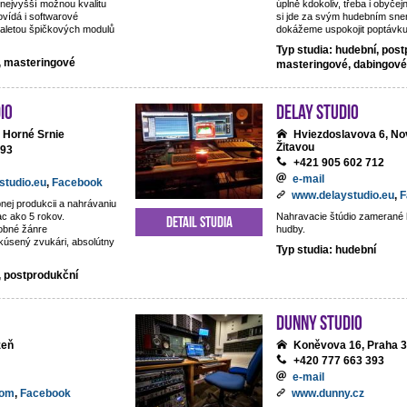
nejvyšší možnou kvalitu
úplně kdokoliv, třeba i obyčejn
vídá i softwarové
si jde za svým hudebním snem
aletou špičkových modulů
dokážeme uspokojit poptávku 
Typ studia: hudební, post
í, masteringové
masteringové, dabingové
io
DeLay studio
 Horné Srnie
Hviezdoslavova 6, No
Žitavou
093
+421 905 602 712
e-mail
studio.eu
,
Facebook
www.delaystudio.eu
,
F
nej produkcii a nahrávaniu
ac ako 5 rokov.
Nahravacie štúdio zamerané 
Detail studia
obné žánre
hudby.
kúsený zvukári, absolútny
Typ studia: hudební
, postprodukční
Dunny studio
zeň
Koněvova 16, Praha 3
+420 777 663 393
e-mail
com
,
Facebook
www.dunny.cz