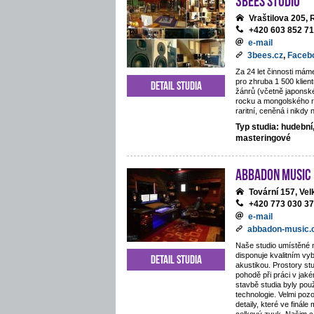
Vraštilova 205,
+420 603 852 7
e-mail
3bees.cz
,
Faceb
Za 24 let činnosti mám
pro zhruba 1 500 klie
Detail studia
žánrů (včetně japonsk
rocku a mongolského 
raritní, ceněná i nikdy
Typ studia: hudební
masteringové
ABBADON Music
Tovární 157, Ve
+420 773 030 3
e-mail
abbadon-music
Naše studio umístěné 
disponuje kvalitním v
Detail studia
akustikou. Prostory stu
pohodě při práci v jaké
stavbě studia byly pou
technologie. Velmi poz
detaily, které ve finále 