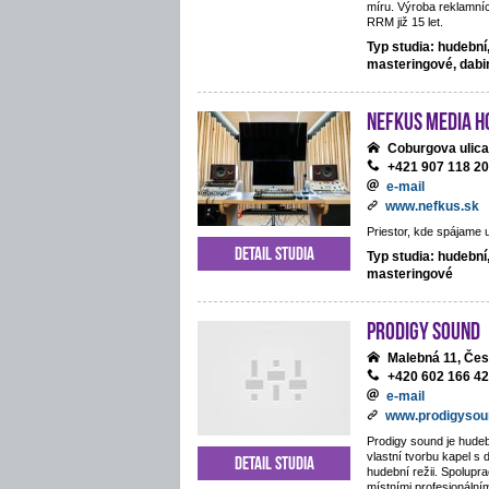
míru. Výroba reklamníc
RRM již 15 let.
Typ studia: hudební
masteringové, dab
NEFKUS Media H
Coburgova ulica
+421 907 118 2
e-mail
www.nefkus.sk
Priestor, kde spájame 
Detail studia
Typ studia: hudební
masteringové
Prodigy Sound
Malebná 11, Če
+420 602 166 4
e-mail
www.prodigysou
Prodigy sound je hudeb
vlastní tvorbu kapel s 
Detail studia
hudební režii. Spolupra
místními profesionální