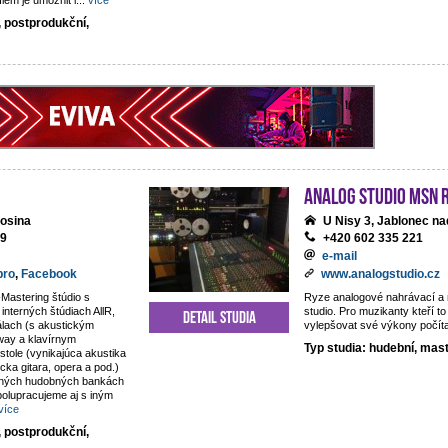
lem je umožnit i
...
více
, postprodukční,
analog studio MSN 
osina
U Nisy 3, Jablonec na
69
+420 602 335 221
e-mail
pro
,
Facebook
www.analogstudio.cz
Mastering štúdio s
Ryze analogové nahrávací a
nterných štúdiach AllR,
studio. Pro muzikanty kteří to
Detail studia
álach (s akustickým
vylepšovat své výkony počít
way a klavírnym
Typ studia: hudební, mas
tole (vynikajúca akustika
sicka gitara, opera a pod.)
rných hudobných bankách
olupracujeme aj s iným
více
, postprodukční,