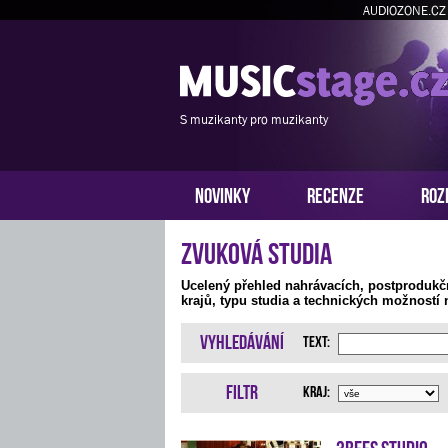
AUDIOZONE.CZ
S muzikanty pro muzikanty
NOVINKY
RECENZE
ROZ
Zvuková studia
Ucelený přehled nahrávacích, postprodukč
krajů, typu studia a technických možností 
Vyhledávání
Text:
Filtr
Kraj:
3bees studio