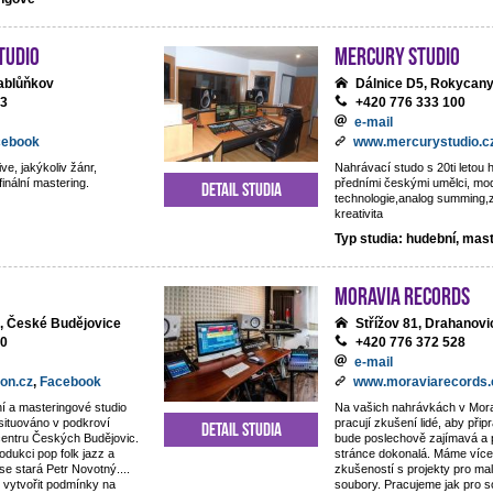
tudio
Mercury studio
ablůňkov
Dálnice D5, Rokycan
13
+420 776 333 100
e-mail
cebook
www.mercurystudio.c
ve, jakýkoliv žánr,
Nahrávací studo s 20ti letou h
finální mastering.
předními českými umělci, mo
Detail studia
technologie,analog summing,
kreativita
Typ studia: hudební, mas
Moravia Records
, České Budějovice
Střížov 81, Drahanovi
80
+420 776 372 528
e-mail
on.cz
,
Facebook
www.moraviarecords.
í a masteringové studio
Na vašich nahrávkách v Mor
 situováno v podkroví
pracují zkušení lidé, aby připr
Detail studia
centru Českých Budějovic.
bude poslechově zajímavá a 
odukci pop folk jazz a
stránce dokonalá. Máme více 
 se stará Petr Novotný....
zkušeností s projekty pro ma
 vytvořit podmínky na
soubory. Pracujeme jak pro 