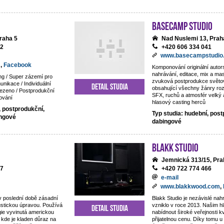
BaseCamp studio
raha 5
Nad Nuslemi 13, Prah
92
+420 606 334 041
www.basecampstudio
m
,
Facebook
Komponování originální auto
nahrávání, editace, mix a mas
ng / Super zázemí pro
zvuková postprodukce světov
nikace / Individuální
Detail studia
obsahující všechny žánry ro
ezeno / Postprodukční
SFX, ruchů a atmosfér velký 
ování
hlasový casting herců
, postprodukční,
Typ studia: hudební, post
ingové
dabingové
Blakk Studio
Jemnická 313/15, Pra
87
+420 722 774 466
e-mail
www.blakkwood.com
,
v poslední době zásadní
Blakk Studio je nezávislé nahr
ustickou úpravou. Používá
vzniklo v roce 2013. Našim hl
Detail studia
gie vyvinutá americkou
nabídnout široké veřejnosti kv
 kde je kladen důraz na
přijatelnou cenu. Díky tomu 