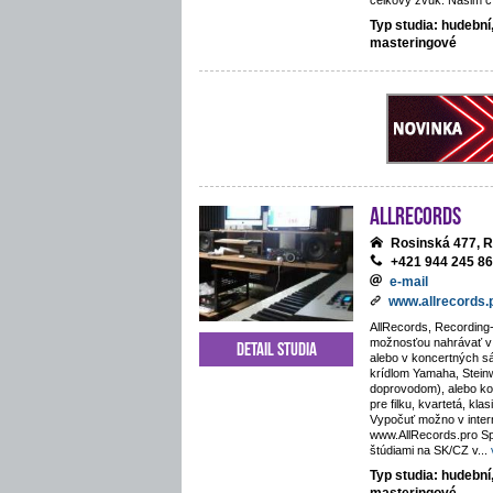
celkový zvuk. Našim cí
Typ studia: hudební
masteringové
AllRecords
Rosinská 477, R
+421 944 245 8
e-mail
www.allrecords.
AllRecords, Recording-
možnosťou nahrávať v i
Detail studia
alebo v koncertných s
krídlom Yamaha, Stein
doprovodom), alebo kos
pre filku, kvartetá, kla
Vypočuť možno v inte
www.AllRecords.pro Sp
štúdiami na SK/CZ v
...
Typ studia: hudební