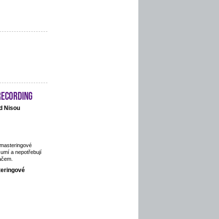
recording
d Nisou
 masteringové
 umí a nepotřebují
ačem.
teringové