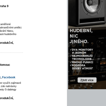
raha 9
 zaměřené
ahraničními umělci.
vání hlasu,
asti hudebního
produkční,
 Olomouc
z
,
Facebook
st využít zajímavé
jí zde nahrávky
poty či dabingy
produkční,