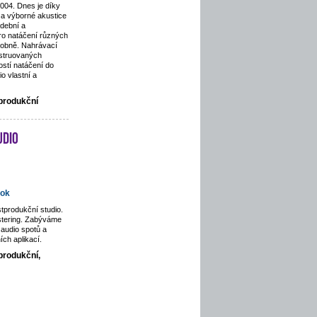
2004. Dnes je díky
a výborné akustice
dební a
pro natáčení různých
odobně. Nahrávací
nstruovaných
stí natáčení do
o vlastní a
tprodukční
udio
ok
tprodukční studio.
stering. Zabýváme
audio spotů a
ích aplikací.
produkční,