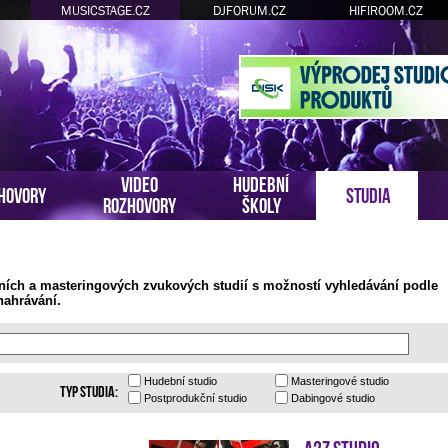
MUSICSTAGE.CZ
DJFORUM.CZ
HIFIROOM.CZ
VIDEO
HUDEBNÍ
HOVORY
STUDIA
ROZHOVORY
ŠKOLY
ních a masteringových zvukových studií s možností vyhledávání podle
nahrávání.
Hudební
studio
Masteringové
studio
Typ studia:
Postprodukční
studio
Dabingové
studio
A2Z Studio