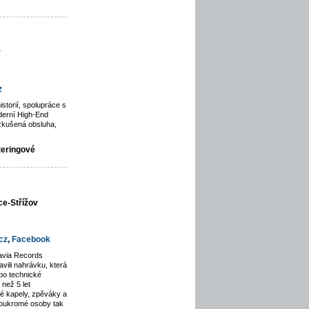
y
z
istorií, spolupráce s
derní High-End
zkušená obsluha,
teringové
ce-Střížov
cz
,
Facebook
avia Records
avili nahrávku, která
po technické
než 5 let
lé kapely, zpěváky a
soukromé osoby tak