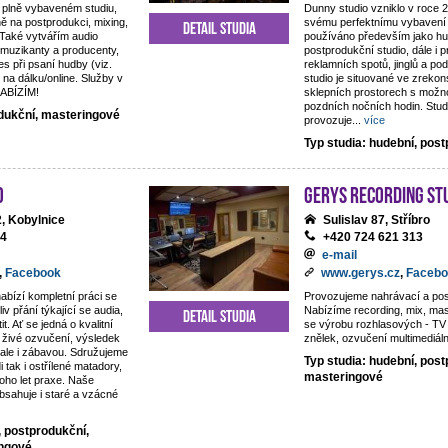
 plně vybaveném studiu,
Dunny studio vzniklo v roce 
ě na postprodukci, mixing,
svému perfektnímu vybavení 
Detail studia
 Také vytvářím audio
používáno především jako hu
 muzikanty a producenty,
postprodukční studio, dále i 
es při psaní hudby (viz.
reklamních spotů, jinglů a p
 na dálku/online. Služby v
studio je situované ve zreko
NABÍZÍM!
sklepních prostorech s možno
pozdních nočních hodin. Studi
odukční, masteringové
provozuje
...
více
Typ studia: hudební, pos
o
Gerys Recording St
, Kobylnice
Sulislav 87, Stříbro
44
+420 724 621 313
e-mail
,
Facebook
www.gerys.cz
,
Facebo
nabízí kompletní práci se
Provozujeme nahrávací a pos
iv přání týkající se audia,
Nabízíme recording, mix, ma
Detail studia
t. Ať se jedná o kvalitní
se výrobu rozhlasových - TV 
živé ozvučení, výsledek
znělek, ozvučení multimediáln
, ale i zábavou. Sdružujeme
Typ studia: hudební, post
di tak i ostřílené matadory,
masteringové
oho let praxe. Naše
obsahuje i staré a vzácné
, postprodukční,
ingové