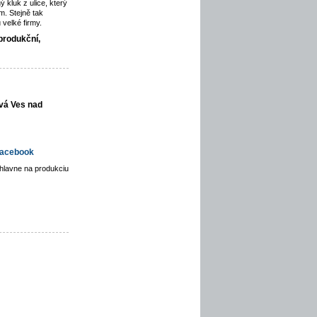
ý kluk z ulice, který
. Stejně tak
velké firmy.
produkční,
vá Ves nad
acebook
hlavne na produkciu