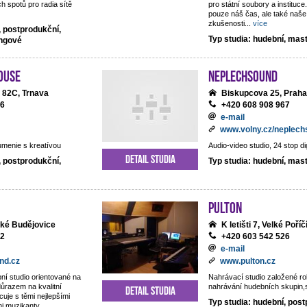
h spotů pro radia sítě
pro státní soubory a institu
pouze náš čas, ale také naše
zkušenosti
...
více
, postprodukční,
Typ studia: hudební, mas
ingové
ouse
NEPLECHSOUND
 82C, Trnava
Biskupcova 25, Praha
06
+420 608 908 967
e-mail
www.volny.cz/neplec
umenie s kreatívou
Audio-video studio, 24 stop di
Detail studia
, postprodukční,
Typ studia: hudební, mas
Pulton
ské Budějovice
K letišti 7, Velké Poříč
22
+420 603 542 526
e-mail
nd.cz
www.pulton.cz
ní studio orientované na
Nahrávací studio založené r
důrazem na kvalitní
nahrávání hudebních skupin,sb
Detail studia
cuje s těmi nejlepšími
Typ studia: hudební, post
mi muzikanty.