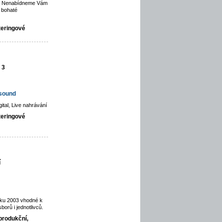
ce. Nenabídneme Vám
 bohaté
teringové
 3
hsound
gital, Live nahrávání
teringové
í
oku 2003 vhodné k
orů i jednotlivců.
produkční,