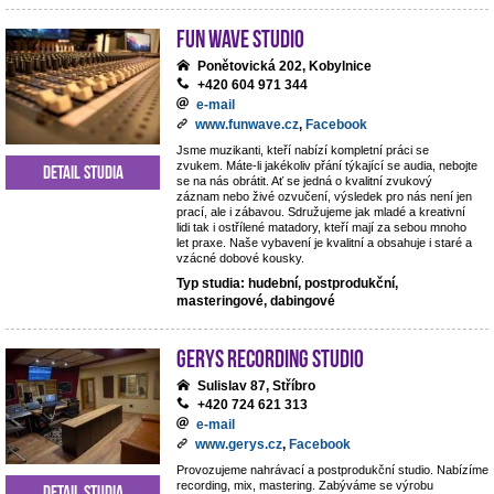
Fun Wave Studio
Ponětovická 202, Kobylnice
+420 604 971 344
e-mail
www.funwave.cz
,
Facebook
Jsme muzikanti, kteří nabízí kompletní práci se
zvukem. Máte-li jakékoliv přání týkající se audia, nebojte
Detail studia
se na nás obrátit. Ať se jedná o kvalitní zvukový
záznam nebo živé ozvučení, výsledek pro nás není jen
prací, ale i zábavou. Sdružujeme jak mladé a kreativní
lidi tak i ostřílené matadory, kteří mají za sebou mnoho
let praxe. Naše vybavení je kvalitní a obsahuje i staré a
vzácné dobové kousky.
Typ studia: hudební, postprodukční,
masteringové, dabingové
Gerys Recording Studio
Sulislav 87, Stříbro
+420 724 621 313
e-mail
www.gerys.cz
,
Facebook
Provozujeme nahrávací a postprodukční studio. Nabízíme
recording, mix, mastering. Zabýváme se výrobu
Detail studia