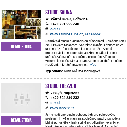
Studio Sauna
Větrná 869/2, Hořovice
+420 721 555 240
e-mail
www.studiosauna.cz
,
Facebook
Nahrávací studio s dlouholetou působností. Založeno roku
2004 Pavlem Šlosarem. Nabízíme digitální záznam do 24
Detail studia
stop naráz, tři oddělené místnosti a režie. Kromě
profesionálních hudebníků nabízíme natáčení demo
snímků začínajícím kapelám a projektům Středisek
volného času, školám a organizacím pracujícími s dětmi.
Natáčení, míchání, mastering,
...
více
Typ studia: hudební, masteringové
STUDIO TREZZOR
Zlosyň , Vojkovice
+420 604 230 232
e-mail
www.trezzor.cz
Jsme nadšené studio pohodových pro pohodové s
pozitivními myšlenkami na společnou práci v pohodě a
Detail studia
klidné atmosféře - jinak stejně nic pěkného nevznikne.
Není nám jedno, kdo k nám přijde - hlavně, že zaplatí.