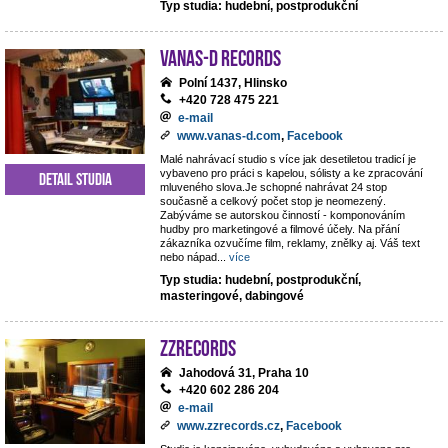
Typ studia: hudební, postprodukční
VANAS-D Records
Polní 1437, Hlinsko
+420 728 475 221
e-mail
www.vanas-d.com
,
Facebook
Malé nahrávací studio s více jak desetiletou tradicí je
vybaveno pro práci s kapelou, sólisty a ke zpracování
Detail studia
mluveného slova.Je schopné nahrávat 24 stop
současně a celkový počet stop je neomezený.
Zabýváme se autorskou činností - komponováním
hudby pro marketingové a filmové účely. Na přání
zákazníka ozvučíme film, reklamy, znělky aj. Váš text
nebo nápad
...
více
Typ studia: hudební, postprodukční,
masteringové, dabingové
ZZrecords
Jahodová 31, Praha 10
+420 602 286 204
e-mail
www.zzrecords.cz
,
Facebook