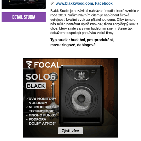
www.blakkwood.com
,
Facebook
Blakk Studio je nezávislé nahrávací studio, které vzniklo v
roce 2013. Našim hlavním cílem je nabídnout široké
Detail studia
veřejnosti kvalitní zvuk za přijatelnou cenu. Díky tomu u
nás může nahrávat úplně kdokoliv, třeba i obyčejný kluk z
ulice, který si jde za svým hudebním snem. Stejně tak
dokážeme uspokojit poptávku velké firmy.
Typ studia: hudební, postprodukční,
masteringové, dabingové