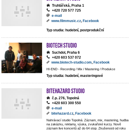
Truhlářská, Praha 1
+420 720 577 725
e-mail
www.filmmusic.cz
,
Facebook
Typ studia: hudební, postprodukční
BIOTECH STUDIO
Suchdol, Praha 6
+420 603 537 072
www.biotech-studio.com
,
Facebook
HI-END - Recording / Mix / Mastering / Produkce
Typ studia: hudební, masteringové
BiteHazard Studio
č.p. 276, Topolná
+420 603 300 550
e-mail
bitehazard.cz
,
Facebook
Nahrávací studio Topolná. Záznam, mix, mastering, hudba
na zakázku, reklamy, výuka, zvukařské kurzy. Nově
záznam live koncertů až do 64 stop. Zkušenosti od roku