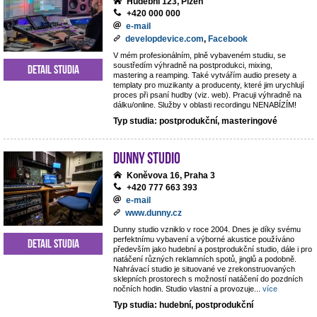
Hudební 123, Plzeň
+420 000 000
e-mail
developdevice.com
,
Facebook
V mém profesionálním, plně vybaveném studiu, se
soustředím výhradně na postprodukci, mixing,
Detail studia
mastering a reamping. Také vytvářím audio presety a
templaty pro muzikanty a producenty, které jim urychlují
proces při psaní hudby (viz. web). Pracuji výhradně na
dálku/online. Služby v oblasti recordingu NENABÍZÍM!
Typ studia: postprodukční, masteringové
Dunny studio
Koněvova 16, Praha 3
+420 777 663 393
e-mail
www.dunny.cz
Dunny studio vzniklo v roce 2004. Dnes je díky svému
perfektnímu vybavení a výborné akustice používáno
Detail studia
především jako hudební a postprodukční studio, dále i pro
natáčení různých reklamních spotů, jinglů a podobně.
Nahrávací studio je situované ve zrekonstruovaných
sklepních prostorech s možností natáčení do pozdních
nočních hodin. Studio vlastní a provozuje
...
více
Typ studia: hudební, postprodukční