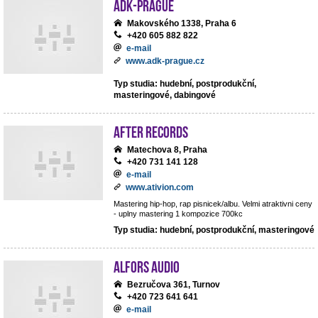
ADK-Prague
Makovského 1338, Praha 6
+420 605 882 822
e-mail
www.adk-prague.cz
Typ studia: hudební, postprodukční,
masteringové, dabingové
After records
Matechova 8, Praha
+420 731 141 128
e-mail
www.ativion.com
Mastering hip-hop, rap pisnicek/albu. Velmi atraktivni ceny
- uplny mastering 1 kompozice 700kc
Typ studia: hudební, postprodukční, masteringové
ALFORS audio
Bezručova 361, Turnov
+420 723 641 641
e-mail