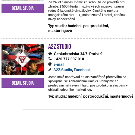
Za 24 let činnosti máme za sebou tisíce projektů pro
zhruba 1 500 klientů, muziku všech možných žánrů
Detail studia
(včetně japonské cimbálovky, čínského rocku a
mongolského rapu…), jména známá i raritní, ceněná i
nikdy nedoceněná...
Typ studia: hudební, postprodukční,
masteringové
A2Z Studio
Českobrodská 34/7, Praha 9
+420 777 007 010
e-mail
A2Z.Studio
,
Facebook
Jsme malé nahrávací studio zaměřené především na
spolupráci se zahraničními umělci. Věnujeme se
Detail studia
především nahrávání hlasu, postprodukci a službám v
oblasti hudebního marketingu.
Typ studia: hudební, postprodukční, masteringové