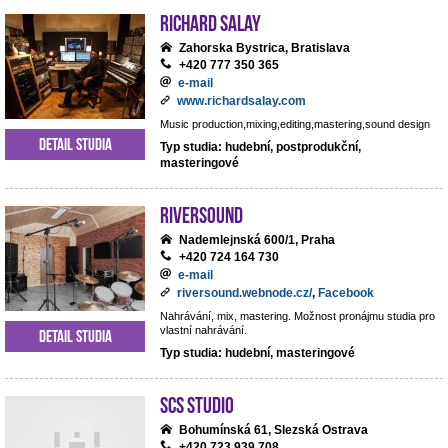
RICHARD SALAY
Zahorska Bystrica, Bratislava
+420 777 350 365
e-mail
www.richardsalay.com
Music production,mixing,editing,mastering,sound design
Detail studia
Typ studia: hudební, postprodukční,
masteringové
Riversound
Nademlejnská 600/1, Praha
+420 724 164 730
e-mail
riversound.webnode.cz/
,
Facebook
Nahrávání, mix, mastering. Možnost pronájmu studia pro
vlastní nahrávání.
Detail studia
Typ studia: hudební, masteringové
SCS Studio
Bohumínská 61, Slezská Ostrava
+420 723 939 708