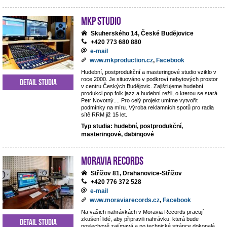
MKP STUDIO
Skuherského 14, České Budějovice
+420 773 680 880
e-mail
www.mkproduction.cz
,
Facebook
Hudební, postprodukční a masteringové studio vziklo v
roce 2000. Je situováno v podkroví nebytových prostor
Detail studia
v centru Českých Budějovic. Zajišťujeme hudební
produkci pop folk jazz a hudební režii, o kterou se stará
Petr Novotný.... Pro celý projekt umíme vytvořit
podmínky na míru. Výroba reklamních spotů pro radia
sítě RRM již 15 let.
Typ studia: hudební, postprodukční,
masteringové, dabingové
Moravia Records
Střížov 81, Drahanovice-Střížov
+420 776 372 528
e-mail
www.moraviarecords.cz
,
Facebook
Na vašich nahrávkách v Moravia Records pracují
zkušení lidé, aby připravili nahrávku, která bude
Detail studia
poslechově zajímavá a po technické stránce dokonalá.