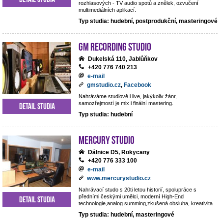
rozhlasových - TV audio spotů a znělek, ozvučení
multimediálních aplikací.
Typ studia: hudební, postprodukční, masteringové
GM Recording Studio
Dukelská 110, Jablůňkov
+420 776 740 213
e-mail
gmstudio.cz
,
Facebook
Nahráváme studiově i live, jakýkoliv žánr,
samozřejmostí je mix i finální mastering.
Detail studia
Typ studia: hudební
Mercury studio
Dálnice D5, Rokycany
+420 776 333 100
e-mail
www.mercurystudio.cz
Nahrávací studo s 20ti letou historií, spolupráce s
předními českými umělci, moderní High-End
Detail studia
technologie,analog summing,zkušená obsluha, kreativita
Typ studia: hudební, masteringové