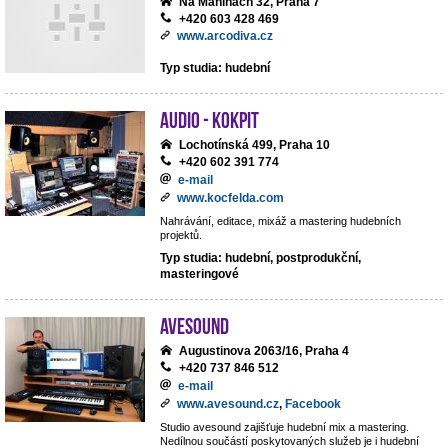
Na Maninách 32, Praha 7
+420 603 428 469
www.arcodiva.cz
Typ studia: hudební
Audio - Kokpit
Lochotínská 499, Praha 10
+420 602 391 774
e-mail
www.kocfelda.com
Nahrávání, editace, mixáž a mastering hudebních
projektů.
Typ studia: hudební, postprodukční,
masteringové
avesound
Augustinova 2063/16, Praha 4
+420 737 846 512
e-mail
www.avesound.cz
,
Facebook
Studio avesound zajišťuje hudební mix a mastering.
Nedílnou součástí poskytovaných služeb je i hudební