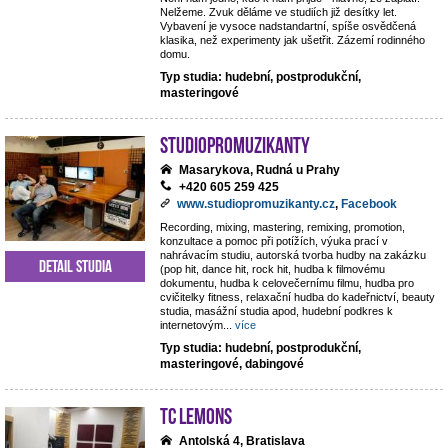
Nelžeme. Zvuk děláme ve studiích již desítky let.
Vybavení je vysoce nadstandartní, spíše osvědčená
klasika, než experimenty jak ušetřit. Zázemí rodinného
domu.
Typ studia: hudební, postprodukční,
masteringové
StudioPROmuzikanty
Masarykova, Rudná u Prahy
+420 605 259 425
www.studiopromuzikanty.cz
,
Facebook
Recording, mixing, mastering, remixing, promotion,
konzultace a pomoc při potížích, výuka prací v
nahrávacím studiu, autorská tvorba hudby na zakázku
Detail studia
(pop hit, dance hit, rock hit, hudba k filmovému
dokumentu, hudba k celovečernímu filmu, hudba pro
cvičitelky fitness, relaxační hudba do kadeřnictví, beauty
studia, masážní studia apod, hudební podkres k
internetovým
...
více
Typ studia: hudební, postprodukční,
masteringové, dabingové
TC Lemons
Antolská 4, Bratislava