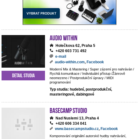
Audio Within
Holečkova 62, Praha 5
+420 603 731 492
e-mail
audio-within.com
,
Facebook
Moderní Mix & Mastering / Super zázemí pro nahráván /
Rychlá komunikace / Individuální přístup /Žánrově
Detail studia
neomezeno / Postprodukční úpravy / MIDI
programování
Typ studia: hudební, postprodukční,
masteringové, dabingové
BaseCamp studio
Nad Nuslemi 13, Praha 4
+420 606 334 041
www.basecampstudio.cz
,
Facebook
Komponování originální autorské hudby nahrávání,