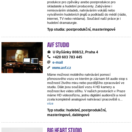
produkce pro zpěváky anebo postprodukce pro
skladatele a hudební producenty. Zabýváme i
remixováním skladeb, nahráváním vokálů nebo
vytvářením hudebních jinglů a podkladů do médií (rádio,
internet, TV nebo reklama). Součástí naší práce je i
hudební dramaturgie.
Typ studia: postprodukční, masteringové
AVF STUDIO
U Ryšánky 808/12, Praha 4
+420 603 783 445
e-mail
www.avf.cz
Máme možnost mobilního nahrávání pomocí
přenosového vozu ve kterém je záznam 64 audio stop s
možností živého mixu nebo pozdějšího zpracování ve
studiu. Dále jsou součástí vozu 4 HD kamery a
možnost live video střihu. V našich prostorách v Praze
máme HD videostřiznu, jednu digitální audiorežii a nové
zcela kompletně analogové nahrávací pracoviště s
...
více
Typ studia: hudební, postprodukční,
masteringové, dabingové
Big Heart Studio