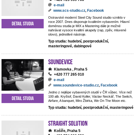
e-mail
www.scs-studio.cz
,
Facebook
Ostravské moderní Steel City Sound studio vzniklo v
roce 2007. Dnes disponuje kvalitním vybavením. Hlavní
Detail studia
doménou studia je MIX a Mastering dále je možné
nahrávat vysoce kvalitní akapely (rap, zpěv, mluvené
slovo), jednotlivé nástroje.
Typ studia: hudební, postprodukční,
masteringové, dabingové
Soundevice
Klamovka , Praha 5
+420 777 265 010
e-mail
www.soundevice-studio.cz
,
Facebook
Jedno z nejlépe vybavených studií v ČR vůbec. Více než
100 alb. Kryštof, David Koller, Václav Neckář, The Switch,
Detail studia
Airfare, A banquet, Miro Žbirka, We On The Moon etc.
Typ studia: hudební, postprodukční, masteringové
Straight Solution
Košíře, Praha 5