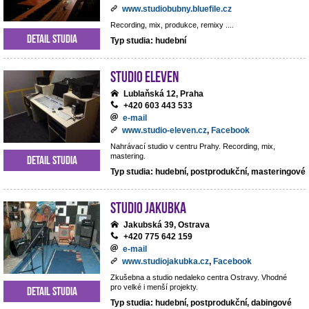
www.studiobubny.bluefile.cz
Recording, mix, produkce, remixy ....
Detail studia
Typ studia: hudební
Studio Eleven
Lublaňská 12, Praha
+420 603 443 533
e-mail
www.studio-eleven.cz
,
Facebook
Nahrávací studio v centru Prahy. Recording, mix,
mastering.
Detail studia
Typ studia: hudební, postprodukční, masteringové
Studio Jakubka
Jakubská 39, Ostrava
+420 775 642 159
e-mail
www.studiojakubka.cz
,
Facebook
Zkušebna a studio nedaleko centra Ostravy. Vhodné
pro velké i menší projekty.
Detail studia
Typ studia: hudební, postprodukční, dabingové