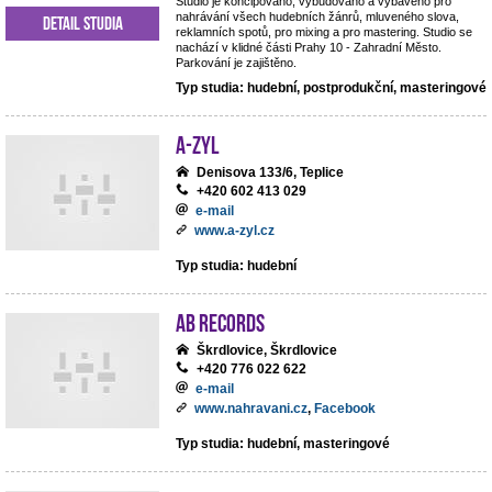
Studio je koncipováno, vybudováno a vybaveno pro
nahrávání všech hudebních žánrů, mluveného slova,
Detail studia
reklamních spotů, pro mixing a pro mastering. Studio se
nachází v klidné části Prahy 10 - Zahradní Město.
Parkování je zajištěno.
Typ studia: hudební, postprodukční, masteringové
A-ZYL
Denisova 133/6, Teplice
+420 602 413 029
e-mail
www.a-zyl.cz
Typ studia: hudební
AB records
Škrdlovice, Škrdlovice
+420 776 022 622
e-mail
www.nahravani.cz
,
Facebook
Typ studia: hudební, masteringové