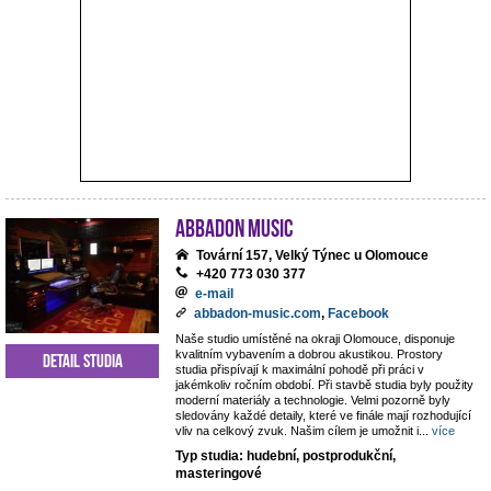
ABBADON Music
Tovární 157, Velký Týnec u Olomouce
+420 773 030 377
e-mail
abbadon-music.com
,
Facebook
Naše studio umístěné na okraji Olomouce, disponuje
kvalitním vybavením a dobrou akustikou. Prostory
Detail studia
studia přispívají k maximální pohodě při práci v
jakémkoliv ročním období. Při stavbě studia byly použity
moderní materiály a technologie. Velmi pozorně byly
sledovány každé detaily, které ve finále mají rozhodující
vliv na celkový zvuk. Našim cílem je umožnit i
...
více
Typ studia: hudební, postprodukční,
masteringové