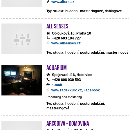
www.alfors.cz
Typ studia: hudební, masteringové, dabingové
All Senses
Oblouková 16, Praha 10
+420 603 194 727
www.allsenses.cz
Typ studia: hudební, postprodukční, masteringové
Aquarium
Spojovací 116, Hostivice
+420 608 030 593
e-mail
www.radekkurc.cz
,
Facebook
Recording and mastering
Typ studia: hudební, postprodukční,
masteringové
ArcoDiva - Domovina