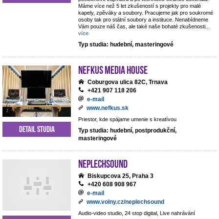
Máme více než 5 let zkušeností s projekty pro malé
kapely, zpěváky a soubory. Pracujeme jak pro soukromé
osoby tak pro státní soubory a instituce. Nenabídneme
Vám pouze náš čas, ale také naše bohaté zkušenosti
...
více
Typ studia: hudební, masteringové
NEFKUS Media House
Coburgova ulica 82C, Trnava
+421 907 118 206
e-mail
www.nefkus.sk
Priestor, kde spájame umenie s kreatívou
Detail studia
Typ studia: hudební, postprodukční,
masteringové
NEPLECHSOUND
Biskupcova 25, Praha 3
+420 608 908 967
e-mail
www.volny.cz/neplechsound
Audio-video studio, 24 stop digital, Live nahrávání