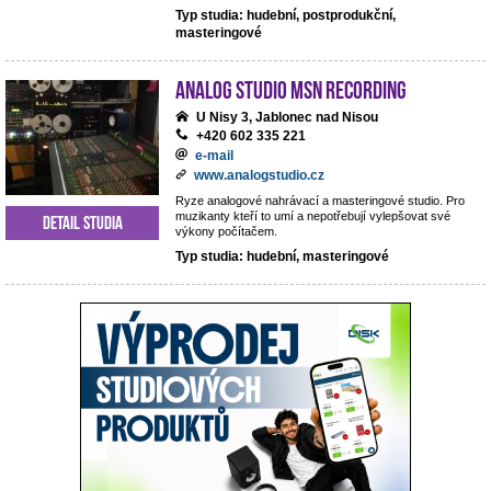
Typ studia: hudební, postprodukční,
masteringové
analog studio MSN recording
U Nisy 3, Jablonec nad Nisou
+420 602 335 221
e-mail
www.analogstudio.cz
Ryze analogové nahrávací a masteringové studio. Pro
muzikanty kteří to umí a nepotřebují vylepšovat své
Detail studia
výkony počítačem.
Typ studia: hudební, masteringové