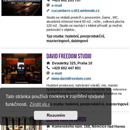
+420 602 205 707
e-mail
cucumbers-cz83.webnode.cz
Studio se skládá predsíň s posezením ,šatna , WC,
akustická místnost která 60 m2 , režie , celková plocha
120 m2 . Studio se nachází v klidné přírodě. je možné
parkování v objektu .
Typ studia: hudební, postprodukční,
masteringové, dabingové
David Freedom studio
Dvouletky 325, Praha 10
+420 602 447 801
e-mail
www.davidfreedom.com
Hudební producent, nahrávání vokálů, mix, master.
Spolupráce s předními českými interprety (viz. reference
na davidfreedom.com). Ukázky hudební produkce na
Tato stránka používá cookies k zajištění správné
Youtube (viz. davidfreedom.com)
funkčnosti.
Zjistit více
Typ studia: hudební, postprodukční, masteringové
Rozumím
Deltaphon records
Komenského nám. 168, Němčice nad Hanou