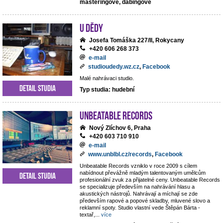
masteringové, dabingové
U dědy
Josefa Tomáška 227/II, Rokycany
+420 606 268 373
e-mail
studioudedy.wz.cz
,
Facebook
Malé nahrávaci studio.
Detail studia
Typ studia: hudební
Unbeatable Records
Nový Zlíchov 6, Praha
+420 603 710 910
e-mail
www.unblbl.cz/records
,
Facebook
Unbeatable Records vzniklo v roce 2009 s cílem
nabídnout převážně mladým talentovaným umělcům
Detail studia
profesionální zvuk za přijatelné ceny. Unbeatable Records
se specializuje především na nahrávání hlasu a
akustických nástrojů. Nahrávají a míchají se zde
především rapové a popové skladby, mluvené slovo a
reklamní spoty. Studio vlastní vede Štěpán Bárta -
textař,
...
více