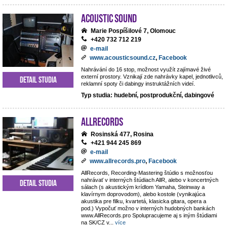
Acoustic Sound
Marie Pospíšilové 7, Olomouc
+420 732 712 219
e-mail
www.acousticsound.cz
,
Facebook
Nahrávání do 16 stop, možnost využít zajímavé živé
externí prostory. Vznikají zde nahrávky kapel, jednotlivců,
Detail studia
reklamní spoty či dabingy instruktážních videí.
Typ studia: hudební, postprodukční, dabingové
AllRecords
Rosinská 477, Rosina
+421 944 245 869
e-mail
www.allrecords.pro
,
Facebook
AllRecords, Recording-Mastering štúdio s možnosťou
nahrávať v interných štúdiach AllR, alebo v koncertných
Detail studia
sálach (s akustickým krídlom Yamaha, Steinway a
klavírnym doprovodom), alebo kostole (vynikajúca
akustika pre filku, kvartetá, klasicka gitara, opera a
pod.) Vypočuť možno v interných hudobných bankách
www.AllRecords.pro Spolupracujeme aj s iným štúdiami
na SK/CZ v
...
více