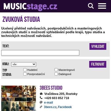
S muzikanty pro muzikanty
Zvuková studia
Ucelený přehled nahrávacích, postprodukčních a masteringových
zvukových studií s možností vyhledávání podle krajů, typu studia a
technických možností nahrávání.
Text:
Vyhledat
Kraj:
Filtrovat
Typ
Hudební
Masteringové
studia:
Postprodukční
Dabingové
3bees studio
Vraštilova 205, Roztoky
+420 603 852 718
e-mail
3bees.cz
,
Facebook