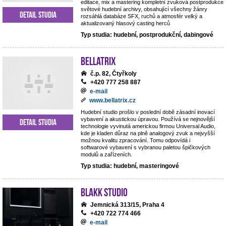
editace, mix a mastering kompletní zvuková postprodukce
světové hudební archivy, obsahující všechny žánry
Detail studia
rozsáhlá databáze SFX, ruchů a atmosfér velký a
aktualizovaný hlasový casting herců
Typ studia: hudební, postprodukční, dabingové
BELLATRIX
č.p. 82, Čtyřkoly
+420 777 258 887
e-mail
www.bellatrix.cz
Hudební studio prošlo v poslední době zásadní inovací
vybavení a akustickou úpravou. Používá se nejnovější
Detail studia
technologie vyvinutá americkou firmou Universal Audio,
kde je kladen důraz na plně analogový zvuk a nejvyšší
možnou kvalitu zpracování. Tomu odpovídá i
softwarové vybavení s vybranou paletou špičkových
modulů a zařízeních.
Typ studia: hudební, masteringové
Blakk Studio
Jemnická 313/15, Praha 4
+420 722 774 466
e-mail