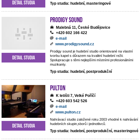
Detail studia
Typ studia: hudební, masteringové
Prodigy Sound
Malebná 11, České Budějovice
+420 602 166 422
e-mail
www.prodigysound.cz
Prodigy sound je hudební studio orientované na vlastní
tvorbu kapel s důrazem na kvalitní hudební režii.
Detail studia
Spolupracuje s těmi nejlepšími místními profesionálními
muzikanty.
Typ studia: hudební, postprodukční
Pulton
K letišti 7, Velké Poříčí
+420 603 542 526
e-mail
www.pulton.cz
Nahrávací studio založené roku 2003 vhodné k nahrávání
hudebních skupin,sborů i jednotlivců.
Detail studia
Typ studia: hudební, postprodukční, masteringové