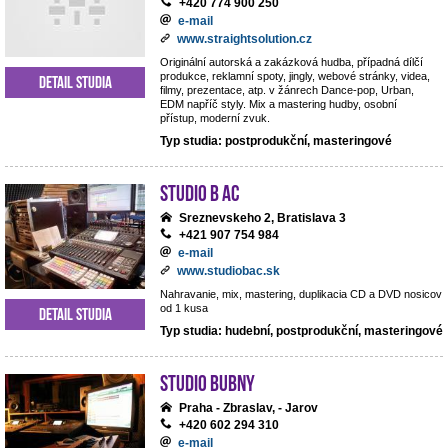
+420 774 900 250
e-mail
www.straightsolution.cz
Originální autorská a zakázková hudba, případná dílčí
produkce, reklamní spoty, jingly, webové stránky, videa,
Detail studia
filmy, prezentace, atp. v žánrech Dance-pop, Urban,
EDM napříč styly. Mix a mastering hudby, osobní
přístup, moderní zvuk.
Typ studia: postprodukční, masteringové
Studio B AC
Sreznevskeho 2, Bratislava 3
+421 907 754 984
e-mail
www.studiobac.sk
Nahravanie, mix, mastering, duplikacia CD a DVD nosicov
od 1 kusa
Detail studia
Typ studia: hudební, postprodukční, masteringové
Studio BUBNY
Praha - Zbraslav, - Jarov
+420 602 294 310
e-mail