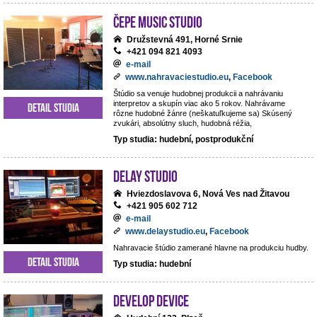
ČePE MUSIC Studio
Družstevná 491, Horné Srnie
+421 094 821 4093
e-mail
www.nahravaciestudio.eu
,
Facebook
Štúdio sa venuje hudobnej produkcii a nahrávaniu
interpretov a skupín viac ako 5 rokov. Nahrávame
Detail studia
rôzne hudobné žánre (neškatuľkujeme sa) Skúsený
zvukári, absolútny sluch, hudobná réžia,
Typ studia: hudební, postprodukční
DeLay studio
Hviezdoslavova 6, Nová Ves nad Žitavou
+421 905 602 712
e-mail
www.delaystudio.eu
,
Facebook
Nahravacie štúdio zamerané hlavne na produkciu hudby.
Detail studia
Typ studia: hudební
Develop Device