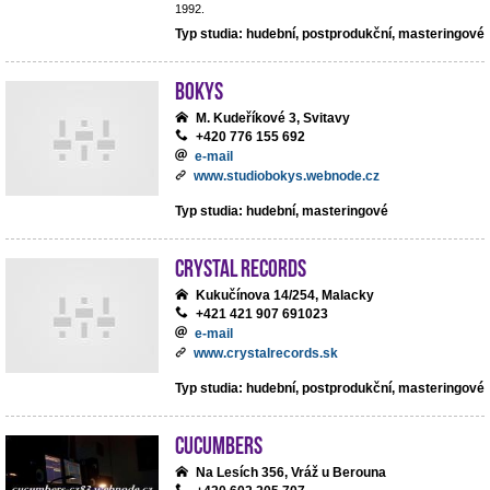
1992.
Typ studia: hudební, postprodukční, masteringové
BoKys
M. Kudeříkové 3, Svitavy
+420 776 155 692
e-mail
www.studiobokys.webnode.cz
Typ studia: hudební, masteringové
Crystal Records
Kukučínova 14/254, Malacky
+421 421 907 691023
e-mail
www.crystalrecords.sk
Typ studia: hudební, postprodukční, masteringové
cucumbers
Na Lesích 356, Vráž u Berouna