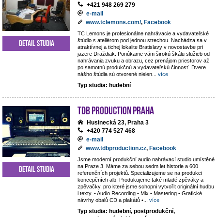
+421 948 269 279
e-mail
www.tclemons.com/
,
Facebook
TC Lemons je profesionálne nahrávacie a vydavateľské
štúdio s ateliérom pod jednou strechou. Nachádza sa v
Detail studia
atraktívnej a tichej lokalite Bratislavy v novostavbe pri
jazere Draždiak. Ponúkame vám širokú škálu služieb od
nahrávania zvuku a obrazu, cez prenájom priestorov až
po samotnú produkčnú a vydavateľskú činnosť. Dvere
nášho štúdia sú otvorené nielen
...
více
Typ studia: hudební
TdB Production Praha
Husinecká 23, Praha 3
+420 774 527 468
e-mail
www.tdbproduction.cz
,
Facebook
Jsme moderní produkční audio nahrávací studio umístěné
na Praze 3. Máme za sebou sedm let historie a 600
Detail studia
referenčních projektů. Specializujeme se na produkci
koncepčních alb. Produkujeme také mladé zpěváky a
zpěvačky, pro které jsme schopni vytvořit originální hudbu
i texty. • Audio Recording • Mix • Mastering • Grafické
návrhy obalů CD a plakátů •
...
více
Typ studia: hudební, postprodukční,