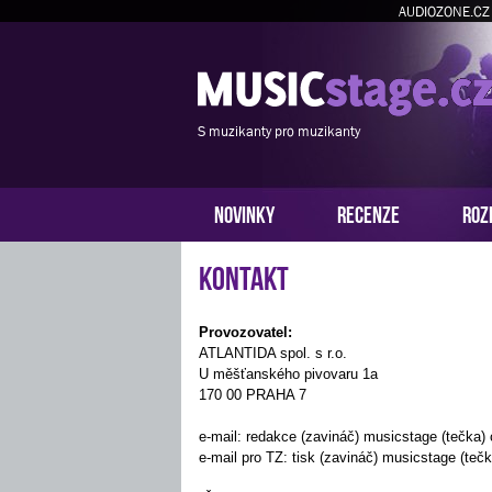
AUDIOZONE.CZ
S muzikanty pro muzikanty
NOVINKY
RECENZE
ROZ
Kontakt
Provozovatel:
ATLANTIDA spol. s r.o.
U měšťanského pivovaru 1a
170 00 PRAHA 7
e-mail: redakce (zavináč) musicstage (tečka)
e-mail pro TZ: tisk (zavináč) musicstage (tečk