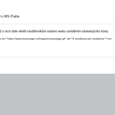
30 u MS Praha
yž o nich dáte vědět návštěvníkům vašeho webu umístěním následujícího kódu:
g src="https://www.musicstage.cz/images/musicstage.gif" alt="S muzikanty pro muzikanty"></a>