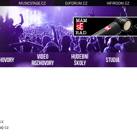
MUSICSTAGE.CZ
DJFORUM.CZ
HIFIROOM.CZ
VIDEO
HUDEBNÍ
HOVORY
STUDIA
ROZHOVORY
ŠKOLY
 cz
a) cz