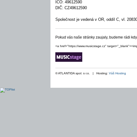
IČO: 49612590
DIČ: CZ49612590
Společnost je vedená v OR, oddíl C, vl. 208
Pokud vás naše stránky zaujaly, budeme rádi kd
<a href="https://www.musicstage.cz" target="_blank"><im
© ATLANTIDA spol. s r.o. | Hosting:
Váš Hosting