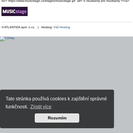
src="https://www.musicstage.cz/images/musicstage.gif" alt="S muzikanty pro muzikanty"></a>
© ATLANTIDA spol. s r.o. | Hosting:
Váš Hosting
Tato stránka používá cookies k zajištění správné
funkčnosti.
Zjistit více
Rozumím