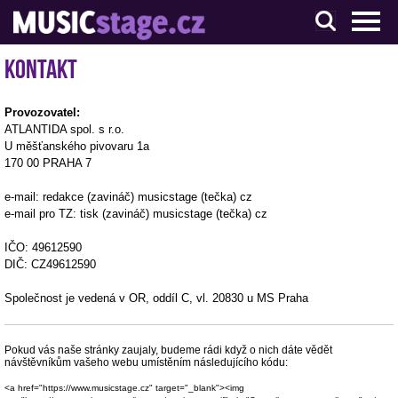
S muzikanty pro muzikanty
Kontakt
Provozovatel:
ATLANTIDA spol. s r.o.
U měšťanského pivovaru 1a
170 00 PRAHA 7
e-mail: redakce (zavináč) musicstage (tečka) cz
e-mail pro TZ: tisk (zavináč) musicstage (tečka) cz
IČO: 49612590
DIČ: CZ49612590
Společnost je vedená v OR, oddíl C, vl. 20830 u MS Praha
Pokud vás naše stránky zaujaly, budeme rádi když o nich dáte vědět
návštěvníkům vašeho webu umístěním následujícího kódu:
<a href="https://www.musicstage.cz" target="_blank"><img