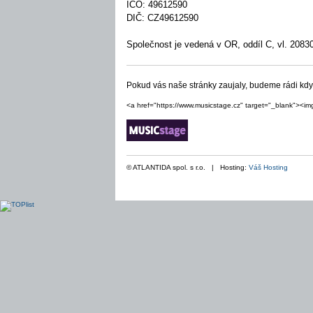
IČO: 49612590
DIČ: CZ49612590
Společnost je vedená v OR, oddíl C, vl. 208
Pokud vás naše stránky zaujaly, budeme rádi kd
<a href="https://www.musicstage.cz" target="_blank"><im
© ATLANTIDA spol. s r.o. | Hosting:
Váš Hosting