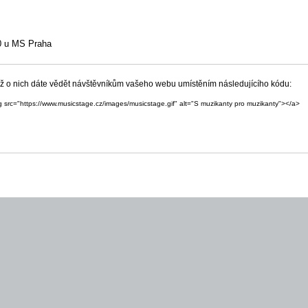
30 u MS Praha
yž o nich dáte vědět návštěvníkům vašeho webu umístěním následujícího kódu:
g src="https://www.musicstage.cz/images/musicstage.gif" alt="S muzikanty pro muzikanty"></a>