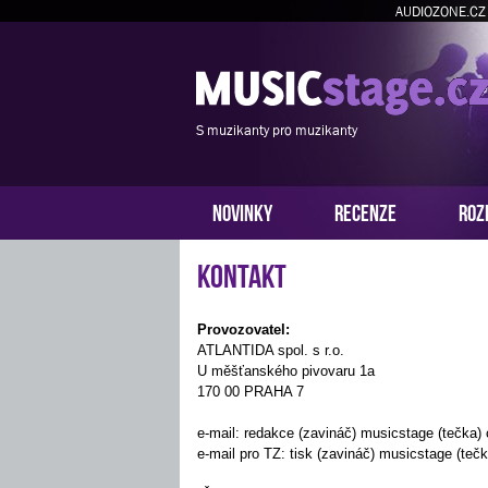
AUDIOZONE.CZ
S muzikanty pro muzikanty
NOVINKY
RECENZE
ROZ
Kontakt
Provozovatel:
ATLANTIDA spol. s r.o.
U měšťanského pivovaru 1a
170 00 PRAHA 7
e-mail: redakce (zavináč) musicstage (tečka)
e-mail pro TZ: tisk (zavináč) musicstage (tečk