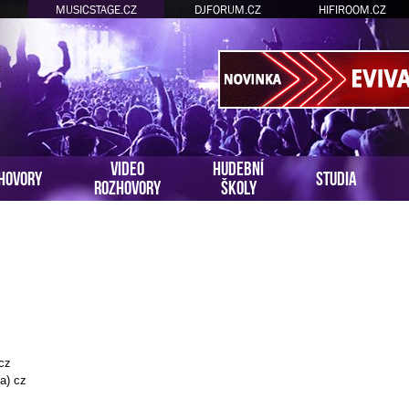
MUSICSTAGE.CZ
DJFORUM.CZ
HIFIROOM.CZ
VIDEO
HUDEBNÍ
HOVORY
STUDIA
ROZHOVORY
ŠKOLY
 cz
a) cz