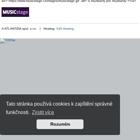
src="https://www.musicstage.cz/images/musicstage.gif" alt="S muzikanty pro muzikanty"></a>
© ATLANTIDA spol. s r.o. | Hosting:
Váš Hosting
Tato stránka používá cookies k zajištění správné
funkčnosti.
Zjistit více
Rozumím