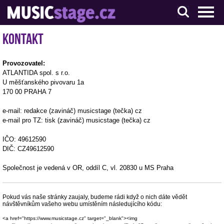
S muzikanty pro muzikanty
Kontakt
Provozovatel:
ATLANTIDA spol. s r.o.
U měšťanského pivovaru 1a
170 00 PRAHA 7
e-mail: redakce (zavináč) musicstage (tečka) cz
e-mail pro TZ: tisk (zavináč) musicstage (tečka) cz
IČO: 49612590
DIČ: CZ49612590
Společnost je vedená v OR, oddíl C, vl. 20830 u MS Praha
Pokud vás naše stránky zaujaly, budeme rádi když o nich dáte vědět
návštěvníkům vašeho webu umístěním následujícího kódu:
<a href="https://www.musicstage.cz" target="_blank"><img