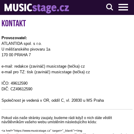
S muzikanty pro muzikanty
Kontakt
Provozovatel:
ATLANTIDA spol. s r.o.
U měšťanského pivovaru 1a
170 00 PRAHA 7
e-mail: redakce (zavináč) musicstage (tečka) cz
e-mail pro TZ: tisk (zavináč) musicstage (tečka) cz
IČO: 49612590
DIČ: CZ49612590
Společnost je vedená v OR, oddíl C, vl. 20830 u MS Praha
Pokud vás naše stránky zaujaly, budeme rádi když o nich dáte vědět
návštěvníkům vašeho webu umístěním následujícího kódu:
<a href="https://www.musicstage.cz" target="_blank"><img