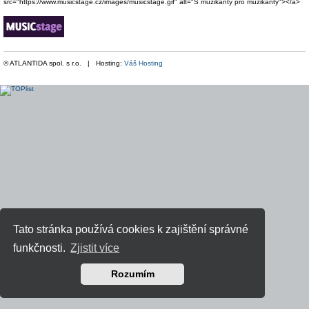
src="https://www.musicstage.cz/images/musicstage.gif" alt="S muzikanty pro muzikanty"></a>
© ATLANTIDA spol. s r.o. | Hosting:
Váš Hosting
Tato stránka používá cookies k zajištění správné
funkčnosti.
Zjistit více
Rozumím