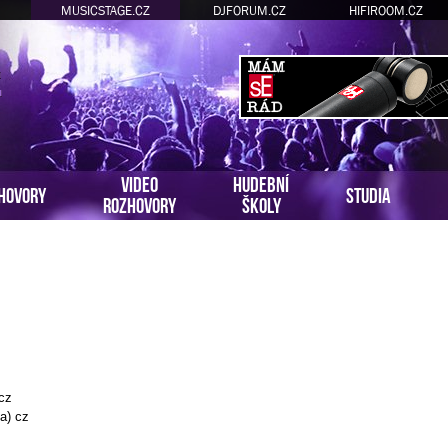
MUSICSTAGE.CZ
DJFORUM.CZ
HIFIROOM.CZ
VIDEO
HUDEBNÍ
HOVORY
STUDIA
ROZHOVORY
ŠKOLY
 cz
a) cz