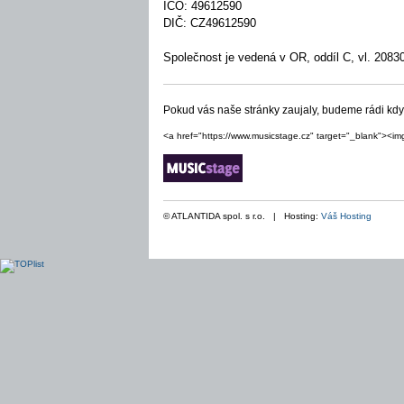
IČO: 49612590
DIČ: CZ49612590
Společnost je vedená v OR, oddíl C, vl. 208
Pokud vás naše stránky zaujaly, budeme rádi kd
<a href="https://www.musicstage.cz" target="_blank"><im
© ATLANTIDA spol. s r.o. | Hosting:
Váš Hosting