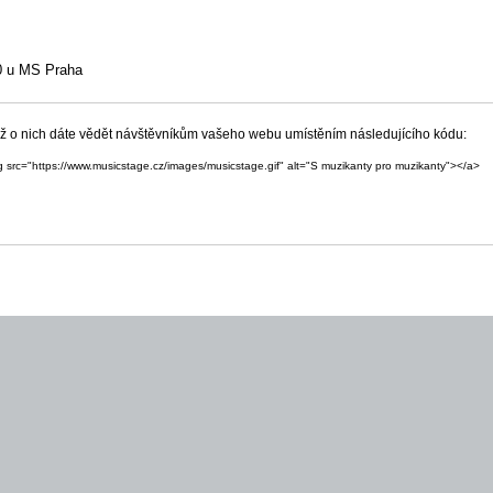
30 u MS Praha
yž o nich dáte vědět návštěvníkům vašeho webu umístěním následujícího kódu:
g src="https://www.musicstage.cz/images/musicstage.gif" alt="S muzikanty pro muzikanty"></a>