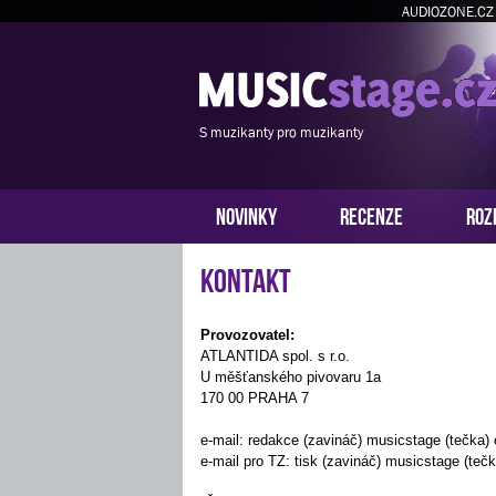
AUDIOZONE.CZ
S muzikanty pro muzikanty
NOVINKY
RECENZE
ROZ
Kontakt
Provozovatel:
ATLANTIDA spol. s r.o.
U měšťanského pivovaru 1a
170 00 PRAHA 7
e-mail: redakce (zavináč) musicstage (tečka)
e-mail pro TZ: tisk (zavináč) musicstage (tečk