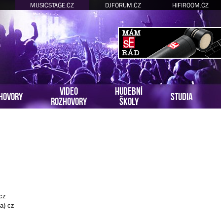
MUSICSTAGE.CZ
DJFORUM.CZ
HIFIROOM.CZ
VIDEO
HUDEBNÍ
HOVORY
STUDIA
ROZHOVORY
ŠKOLY
 cz
a) cz