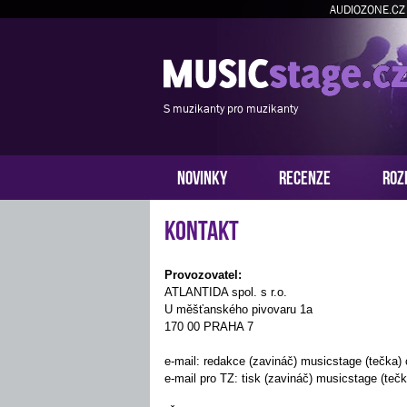
AUDIOZONE.CZ
S muzikanty pro muzikanty
NOVINKY
RECENZE
ROZ
Kontakt
Provozovatel:
ATLANTIDA spol. s r.o.
U měšťanského pivovaru 1a
170 00 PRAHA 7
e-mail: redakce (zavináč) musicstage (tečka)
e-mail pro TZ: tisk (zavináč) musicstage (tečk