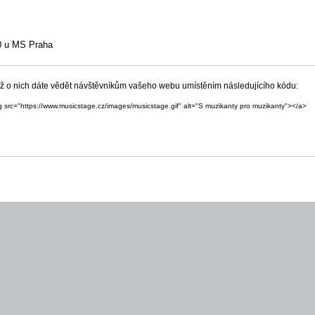
30 u MS Praha
yž o nich dáte vědět návštěvníkům vašeho webu umístěním následujícího kódu:
g src="https://www.musicstage.cz/images/musicstage.gif" alt="S muzikanty pro muzikanty"></a>