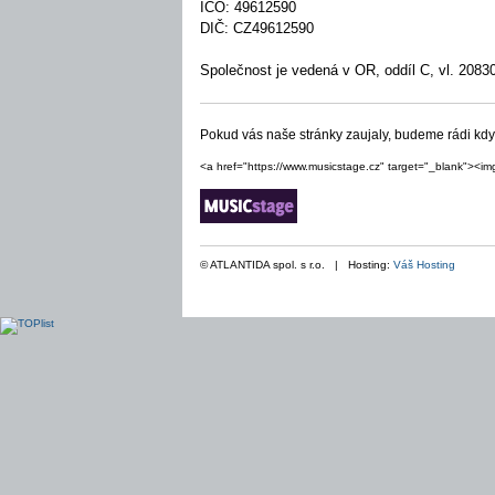
IČO: 49612590
DIČ: CZ49612590
Společnost je vedená v OR, oddíl C, vl. 208
Pokud vás naše stránky zaujaly, budeme rádi kd
<a href="https://www.musicstage.cz" target="_blank"><im
© ATLANTIDA spol. s r.o. | Hosting:
Váš Hosting