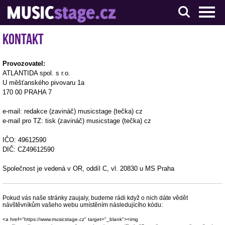
S muzikanty pro muzikanty
Kontakt
Provozovatel:
ATLANTIDA spol. s r.o.
U měšťanského pivovaru 1a
170 00 PRAHA 7
e-mail: redakce (zavináč) musicstage (tečka) cz
e-mail pro TZ: tisk (zavináč) musicstage (tečka) cz
IČO: 49612590
DIČ: CZ49612590
Společnost je vedená v OR, oddíl C, vl. 20830 u MS Praha
Pokud vás naše stránky zaujaly, budeme rádi když o nich dáte vědět
návštěvníkům vašeho webu umístěním následujícího kódu:
<a href="https://www.musicstage.cz" target="_blank"><img