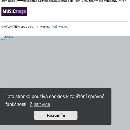
src="https://www.musicstage.cz/images/musicstage.gif" alt="S muzikanty pro muzikanty"></a>
© ATLANTIDA spol. s r.o. | Hosting:
Váš Hosting
Tato stránka používá cookies k zajištění správné
funkčnosti.
Zjistit více
Rozumím