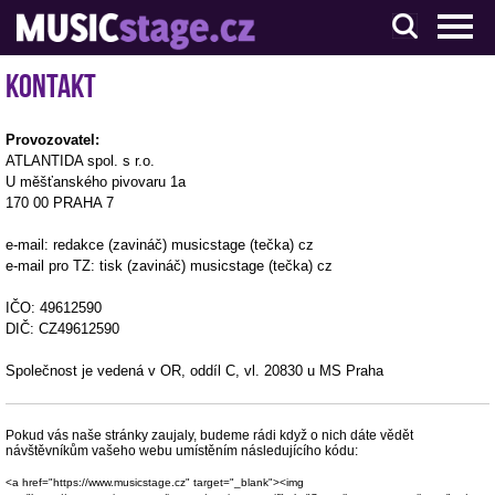
S muzikanty pro muzikanty
Kontakt
Provozovatel:
ATLANTIDA spol. s r.o.
U měšťanského pivovaru 1a
170 00 PRAHA 7
e-mail: redakce (zavináč) musicstage (tečka) cz
e-mail pro TZ: tisk (zavináč) musicstage (tečka) cz
IČO: 49612590
DIČ: CZ49612590
Společnost je vedená v OR, oddíl C, vl. 20830 u MS Praha
Pokud vás naše stránky zaujaly, budeme rádi když o nich dáte vědět
návštěvníkům vašeho webu umístěním následujícího kódu:
<a href="https://www.musicstage.cz" target="_blank"><img