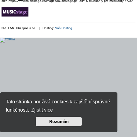
src="https://www.musicstage.cz/images/musicstage.gif" alt="S muzikanty pro muzikanty"></a>
© ATLANTIDA spol. s r.o. | Hosting:
Váš Hosting
Tato stránka používá cookies k zajištění správné
funkčnosti.
Zjistit více
Rozumím