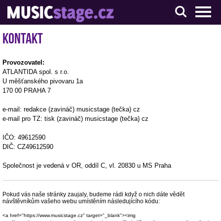
S muzikanty pro muzikanty
Kontakt
Provozovatel:
ATLANTIDA spol. s r.o.
U měšťanského pivovaru 1a
170 00 PRAHA 7
e-mail: redakce (zavináč) musicstage (tečka) cz
e-mail pro TZ: tisk (zavináč) musicstage (tečka) cz
IČO: 49612590
DIČ: CZ49612590
Společnost je vedená v OR, oddíl C, vl. 20830 u MS Praha
Pokud vás naše stránky zaujaly, budeme rádi když o nich dáte vědět
návštěvníkům vašeho webu umístěním následujícího kódu:
<a href="https://www.musicstage.cz" target="_blank"><img