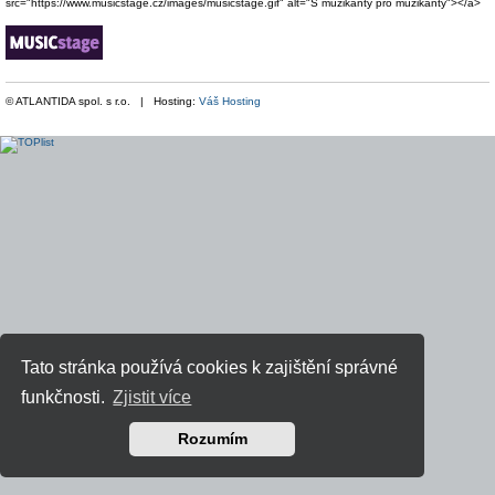
src="https://www.musicstage.cz/images/musicstage.gif" alt="S muzikanty pro muzikanty"></a>
© ATLANTIDA spol. s r.o. | Hosting:
Váš Hosting
Tato stránka používá cookies k zajištění správné
funkčnosti.
Zjistit více
Rozumím