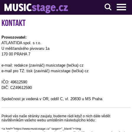
S muzikanty pro muzikanty
Kontakt
Provozovatel:
ATLANTIDA spol. s r.o.
U měšťanského pivovaru 1a
170 00 PRAHA 7
e-mail: redakce (zavináč) musicstage (tečka) cz
e-mail pro TZ: tisk (zavináč) musicstage (tečka) cz
IČO: 49612590
DIČ: CZ49612590
Společnost je vedená v OR, oddíl C, vl. 20830 u MS Praha
Pokud vás naše stránky zaujaly, budeme rádi když o nich dáte vědět
návštěvníkům vašeho webu umístěním následujícího kódu:
<a href="https://www.musicstage.cz" target="_blank"><img