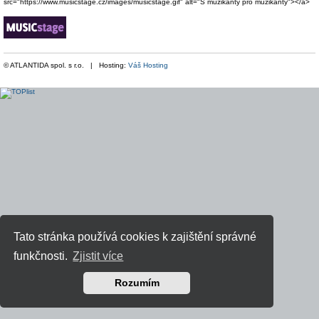
src="https://www.musicstage.cz/images/musicstage.gif" alt="S muzikanty pro muzikanty"></a>
© ATLANTIDA spol. s r.o. | Hosting:
Váš Hosting
Tato stránka používá cookies k zajištění správné
funkčnosti.
Zjistit více
Rozumím