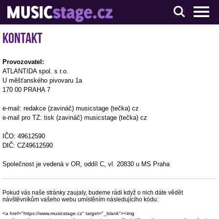
S muzikanty pro muzikanty
Kontakt
Provozovatel:
ATLANTIDA spol. s r.o.
U měšťanského pivovaru 1a
170 00 PRAHA 7
e-mail: redakce (zavináč) musicstage (tečka) cz
e-mail pro TZ: tisk (zavináč) musicstage (tečka) cz
IČO: 49612590
DIČ: CZ49612590
Společnost je vedená v OR, oddíl C, vl. 20830 u MS Praha
Pokud vás naše stránky zaujaly, budeme rádi když o nich dáte vědět
návštěvníkům vašeho webu umístěním následujícího kódu:
<a href="https://www.musicstage.cz" target="_blank"><img