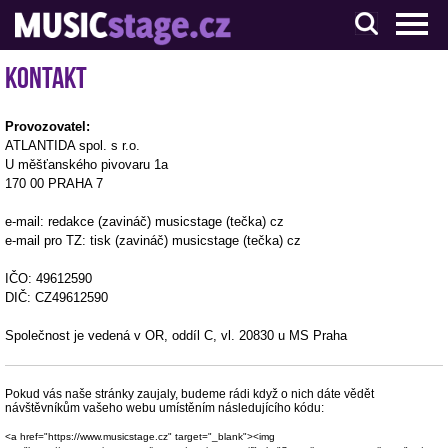
S muzikanty pro muzikanty
Kontakt
Provozovatel:
ATLANTIDA spol. s r.o.
U měšťanského pivovaru 1a
170 00 PRAHA 7
e-mail: redakce (zavináč) musicstage (tečka) cz
e-mail pro TZ: tisk (zavináč) musicstage (tečka) cz
IČO: 49612590
DIČ: CZ49612590
Společnost je vedená v OR, oddíl C, vl. 20830 u MS Praha
Pokud vás naše stránky zaujaly, budeme rádi když o nich dáte vědět
návštěvníkům vašeho webu umístěním následujícího kódu:
<a href="https://www.musicstage.cz" target="_blank"><img