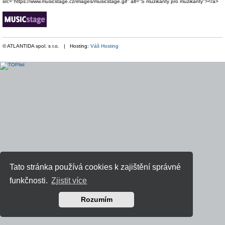
src="https://www.musicstage.cz/images/musicstage.gif" alt="S muzikanty pro muzikanty"></a>
© ATLANTIDA spol. s r.o. | Hosting:
Váš Hosting
Tato stránka používá cookies k zajištění správné
funkčnosti.
Zjistit více
Rozumím