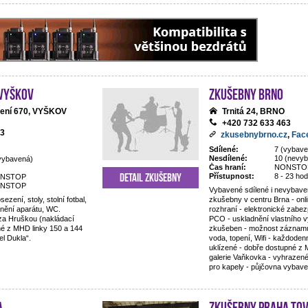
 Vyškov
Zkušebny Brno
zení 670, VYŠKOV
Trnitá 24, BRNO
+420 732 633 463
93
zkusebnybrno.cz
,
Fac
Sdílené:
7 (vybav
Nesdílené:
10 (nevy
vybavená)
Čas hraní:
NONSTO
Detail zkušebny
Přístupnost:
8 - 23 hod
NSTOP
NSTOP
Vybavené sdílené i nevybave
sezení, stoly, stolní fotbal,
zkušebny v centru Brna - onl
dnění aparátu, WC.
rozhraní - elektronické zabe
 za Hruškou (nakládací
PCO - uskladnění vlastního v
é z MHD linky 150 a 144
zkušeben - možnost záznam
l Dukla“.
voda, topení, Wifi - každode
uklízené - dobře dostupné z
galerie Vaňkovka - vyhrazen
pro kapely - půjčovna vybave
a
Zkušebny Praha To