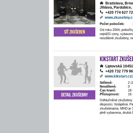
Bratislava, Brn
Jihlava, Pardubice, 
+420 774 627 7
www.zkusebny.
Počet poboček:
Od roku 2004, pobočky
Síť zkušeben
nejnižší ceny, vybaven
nesdílené zkušebny, ne
Kikstart zkuše
Liptovská 1045
+420 732 779 9
www.kikstart.cz/
Sdílené:
2 (
Nesdílené:
0
Čas hraní:
18 
Detail zkušebny
Přístupnost:
16 
Odhlučněné zkušebny 
dispozici. Vytápěná. P
zkušebnama. MHD je 3
plně vybavena, druhá 