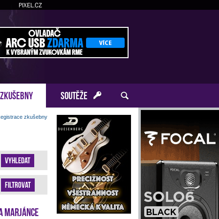
PIXEL.CZ
ZKUŠEBNY
SOUTĚŽE
egistrace zkušebny
Vyhledat
Filtrovat
a Marjánce