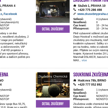
1, PRAHA 4
Služeb 1, PRAHA 10
11
+420 775 286 498
cz
,
Facebook
www.zkusebnypraha.
vybavené)
Sdílené:
4 (vybave
(nevybavených)
Nesdílené:
0
NSTOP
Čas hraní:
10 - 24 ho
Detail zkušebny
NSTOP
Přístupnost:
10 - 24 ho
ebny s on-line
Plně vybavené sdílené zkuše
, nesdílené zkušebny, 2
Depo Hostivař s možností par
2 stage pro pořádání
zkušebny pro muzikanty, kteří
h vystoupení, nekuřácký
kvalitním vybavení. Sdílky si
em a občerstvením, VIP
jen na hodinu, nebo si zaboo
Full HD projektor s
plán. Přijdete se svým nástro
V pro sportovní přenosy,
hrajete. Kytarové kombo 2X
aliček a dalších potřeb pro
Marshall DSL40CR, basové 
MAX
...
více
ebna
Soukromá zkušebn
RNO
Hudcova 78b, BRNO
84
+420 777 052 892
vybavená)
Sdílené:
1 (vybave
Nesdílené:
0
NSTOP
Čas hraní:
NONSTO
NSTOP
Přístupnost:
NONSTO
Detail zkušebny
ánov spoje Bus 55,75,
Zkušebna vedle chemické fak
 10,8. Hraje se v garáži
hlídaném areálu, přístup nons