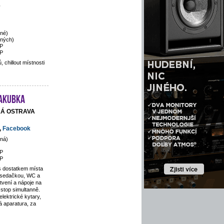
6
né)
ených)
P
P
 chillout místnosti
Jakubka
SKÁ OSTRAVA
,
Facebook
ná)
P
P
s dostatkem místa
 sedačkou, WC a
tvení a nápoje na
stop simultanně.
lektrické kytary,
 aparatura, za