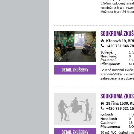
3,5-5m, oplocený areál,
termínů na hraní, reze
Možnost hraní 24 h de
Soukromá zkuš
Křenová 19, B
+420 731 846 7
Sdílené:
1 (
Nesdílené:
0
Čas hraní:
10 
Přístupnost:
NO
Detail zkušebny
Sdílená hudební zkušeb
Křenová/Vlhká. Zkušeb
zabezpečená a vybav
Soukromá zkuš
28 října 1530,
+420 739 021 1
Sdílené:
1 (
Nesdílené:
0
Čas hraní:
16 
Přístupnost:
NO
Detail zkušebny
30 m2, WC, ústřední t