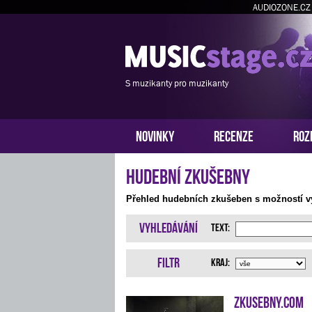
AUDIOZONE.CZ
S muzikanty pro muzikanty
NOVINKY
RECENZE
ROZ
Hudební zkušebny
Přehled hudebních zkušeben s možností vy
Vyhledávání
Text:
Filtr
Kraj:
Zkusebny.com