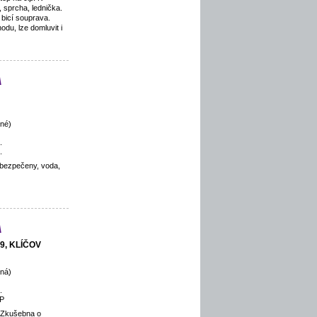
 sprcha, lednička.
 bicí souprava.
du, lze domluvit i
a
né)
.
.
zabezpečeny, voda,
a
 9, KLÍČOV
ná)
.
P
 Zkušebna o