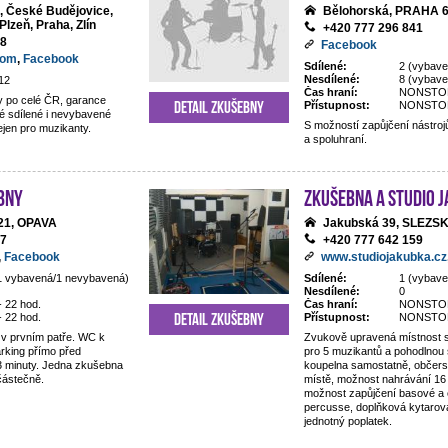
o, České Budějovice,
Bělohorská, PRAHA 
Plzeň, Praha, Zlín
+420 777 296 841
28
Facebook
com
,
Facebook
Sdílené:
2 (vybave
Nesdílené:
8 (vybav
12
Čas hraní:
NONSTO
 po celé ČR, garance
Detail zkušebny
Přístupnost:
NONSTO
é sdílené i nevybavené
S možností zapůjčení nástrojů,
jen pro muzikanty.
a spoluhraní.
bny
Zkušebna a studio 
/21, OPAVA
Jakubská 39, SLEZ
67
+420 777 642 159
,
Facebook
www.studiojakubka.cz
1 vybavená/1 nevybavená)
Sdílené:
1 (vybave
Nesdílené:
0
- 22 hod.
Čas hraní:
NONSTO
Detail zkušebny
- 22 hod.
Přístupnost:
NONSTO
v prvním patře. WC k
Zvukově upravená místnost 
arking přímo před
pro 5 muzikantů a pohodlnou
 minuty. Jedna zkušebna
koupelna samostatně, občers
částečně.
místě, možnost nahrávání 16 
možnost zapůjčení basové a e
percusse, doplňková kytarová
jednotný poplatek.