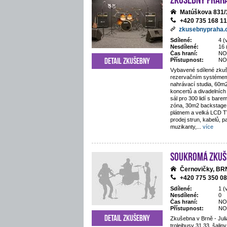
Matúškova 831/
+420 735 168 1
zkusebnypraha.
Sdílené:
4 (
Nesdílené:
16 
Čas hraní:
NO
Detail zkušebny
Přístupnost:
NO
Vybavené sdílené zkuš
rezervačním systémem
nahrávací studia, 60m
koncertů a divadelníc
sál pro 300 lidí s bar
zóna, 30m2 backstage, 
plátnem a velká LCD T
prodej strun, kabelů, p
muzikanty,
...
více
Soukromá zkuš
Černovičky, B
+420 775 350 0
Sdílené:
1 (
Nesdílené:
0
Čas hraní:
NO
Přístupnost:
NO
Detail zkušebny
Zkušebna v Brně - Juli
trolejbusy 31,33, šaliny