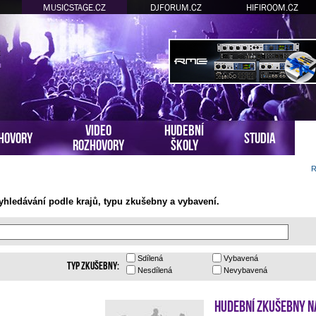
MUSICSTAGE.CZ
DJFORUM.CZ
HIFIROOM.CZ
VIDEO
HUDEBNÍ
HOVORY
STUDIA
ROZHOVORY
ŠKOLY
R
hledávání podle krajů, typu zkušebny a vybavení.
Sdílená
Vybavená
Typ zkušebny:
Nesdílená
Nevybavená
Hudební zkušebny N