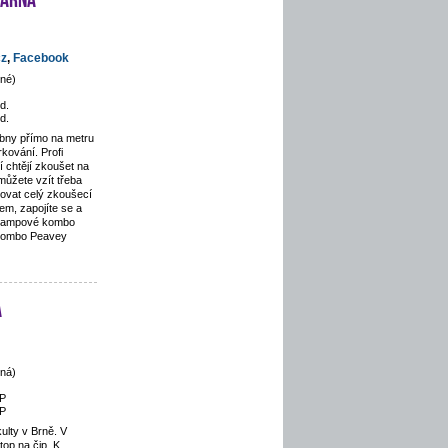
cz
,
Facebook
né)
d.
d.
bny přímo na metru
kování. Profi
 chtějí zkoušet na
 můžete vzít třeba
kovat celý zkoušecí
jem, zapojíte se a
 Lampové kombo
kombo Peavey
a
ná)
P
P
ulty v Brně. V
top na čip. K