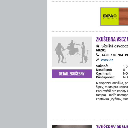
Zkušebna VSCZ
Sídliště osvobo
68201
+420 736 784 3
vscz.cz
Sdílené:
1 (
Nesdílené:
0
Detail zkušebny
Čas hraní:
NO
Přístupnost:
NO
K dispozici lednička, po
šipky, místo pro uskla
Parkoviště pro kapely
rampa). Dobře dostupn
zastávka „Vyškov, Hote
Zkušebny Prah