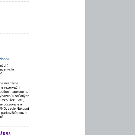
ebook
ených)
bavených)
P
.
né nesdílené
ine rezervační
zpečení napojené na
ybavení u sdílených
u zkoušek - WC,
nně udržované a
 MHD, vedle Nákupní
é parkoviště pouze
ní
várna