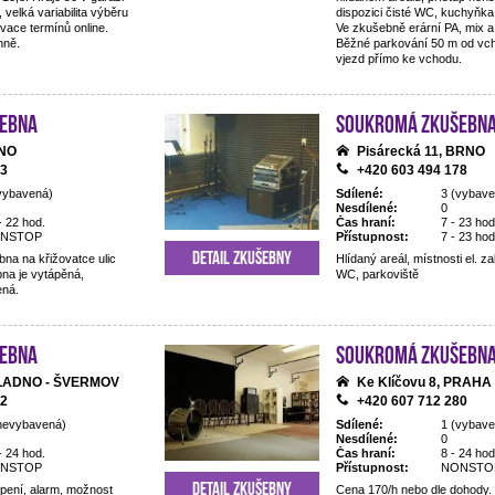
 velká variabilita výběru
dispozici čisté WC, kuchyňka,
rvace termínů online.
Ve zkušebně erární PA, mix a
nně.
Běžné parkování 50 m od vcho
vjezd přímo ke vchodu.
ebna
Soukromá zkušebn
RNO
Pisárecká 11, BRNO
83
+420 603 494 178
vybavená)
Sdílené:
3 (vybave
Nesdílené:
0
- 22 hod.
Čas hraní:
7 - 23 hod
NSTOP
Přístupnost:
7 - 23 hod
Detail zkušebny
na na křižovatce ulic
Hlídaný areál, místnosti el. 
na je vytápěná,
WC, parkoviště
ená.
ebna
Soukromá zkušebn
 KLADNO - ŠVERMOV
Ke Klíčovu 8, PRAHA
52
+420 607 712 280
nevybavená)
Sdílené:
1 (vybave
Nesdílené:
0
- 24 hod.
Čas hraní:
8 - 24 hod
NSTOP
Přístupnost:
NONSTO
Detail zkušebny
opení, alarm, možnost
Cena 170/h nebo dle dohody.