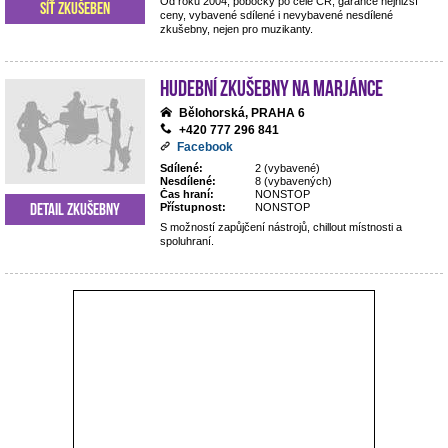
Od roku 2004, pobočky po celé ČR, garance nejnižší
Síť zkušeben
ceny, vybavené sdílené i nevybavené nesdílené
zkušebny, nejen pro muzikanty.
Hudební zkušebny Na Marjánce
Bělohorská, PRAHA 6
+420 777 296 841
Facebook
Sdílené:
2 (vybavené)
Nesdílené:
8 (vybavených)
Čas hraní:
NONSTOP
Detail zkušebny
Přístupnost:
NONSTOP
S možností zapůjčení nástrojů, chillout místnosti a
spoluhraní.