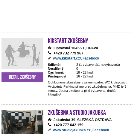
Kikstart zkušebny
Liptovská 1045/21, OPAVA
+420 732 779 967
www.kikstart.cz/
,
Facebook
Sdílené:
2 (1 vybavená/1 nevybavená)
Nesdílené:
0
Čas hraní:
18 - 22 hod.
Detail zkušebny
Přístupnost:
16 - 22 hod.
Odhlučněné zkušebny v prvním patře. WC k dispozici.
Vytápěná. Parking přímo před zkušebnama. MHD je 3
minuty. Jedna zkušebna plně vybavena, druhá
částečně.
Zkušebna a studio Jakubka
Jakubská 39, SLEZSKÁ OSTRAVA
+420 777 642 159
www.studiojakubka.cz
,
Facebook