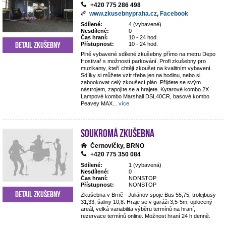
+420 775 286 498
www.zkusebnypraha.cz
,
Facebook
Sdílené:
4 (vybavené)
Nesdílené:
0
Čas hraní:
10 - 24 hod.
Detail zkušebny
Přístupnost:
10 - 24 hod.
Plně vybavené sdílené zkušebny přímo na metru Depo
Hostivař s možností parkování. Profi zkušebny pro
muzikanty, kteří chtějí zkoušet na kvalitním vybavení.
Sdílky si můžete vzít třeba jen na hodinu, nebo si
zabookovat celý zkoušecí plán. Přijdete se svým
nástrojem, zapojíte se a hrajete. Kytarové kombo 2X
Lampové kombo Marshall DSL40CR, basové kombo
Peavey MAX
...
více
Soukromá zkušebna
Černovičky, BRNO
+420 775 350 084
Sdílené:
1 (vybavená)
Nesdílené:
0
Čas hraní:
NONSTOP
Přístupnost:
NONSTOP
Detail zkušebny
Zkušebna v Brně - Juliánov spoje Bus 55,75, trolejbusy
31,33, šaliny 10,8. Hraje se v garáži 3,5-5m, oplocený
areál, velká variabilita výběru termínů na hraní,
rezervace termínů online. Možnost hraní 24 h denně.