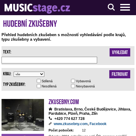
S muzikanty pro muzikanty
Hudební zkušebny
Přehled hudebních zkušeben s možností vyhledávání podle krajů,
typu zkušebny a vybavení.
Text:
Vyhledat
Kraj:
Filtrovat
Sdílená
Vybavená
Typ zkušebny:
Nesdílená
Nevybavená
Zkusebny.com
Bratislava, Brno, České Budějovice, Jihlava,
Pardubice, Plzeň, Praha, Zlín
+420 774 627 728
www.zkusebny.com
,
Facebook
Počet poboček:
12