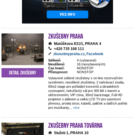
Zkušebny Praha
Matúškova 831/1, PRAHA 4
+420 735 168 111
zkusebnypraha.cz
,
Facebook
Sdílené:
4 (vybavené)
Nesdílené:
16 (nevybavených)
Čas hraní:
NONSTOP
Detail zkušebny
Přístupnost:
NONSTOP
Vybavené sdílené zkušebny s on-line rezervačním
systémem, nesdílené zkušebny, 2 nahrávací studia,
60m2 stage pro pořádání koncertů a divadelních
vystoupení, nekuřácký sál pro 300 lidí s barem a
občerstvením, VIP zóna, 30m2 backstage, Full HD
projektor s plátnem a velká LCD TV pro sportovní
přenosy, prodej strun, kabelů, paliček a dalších potřeb
pro muzikanty,
...
více
Zkušebny Praha Továrna
Služeb 1, PRAHA 10