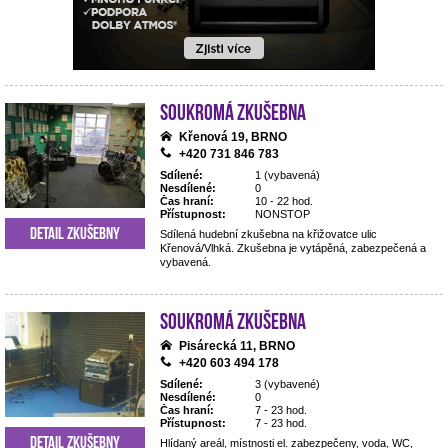
Soukromá zkušebna
Křenová 19, BRNO
+420 731 846 783
Sdílené:
1 (vybavená)
Nesdílené:
0
Čas hraní:
10 - 22 hod.
Přístupnost:
NONSTOP
Detail zkušebny
Sdílená hudební zkušebna na křižovatce ulic
Křenová/Vlhká. Zkušebna je vytápěná, zabezpečená a
vybavená.
Soukromá zkušebna
Pisárecká 11, BRNO
+420 603 494 178
Sdílené:
3 (vybavené)
Nesdílené:
0
Čas hraní:
7 - 23 hod.
Přístupnost:
7 - 23 hod.
Detail zkušebny
Hlídaný areál, místnosti el. zabezpečeny, voda, WC,