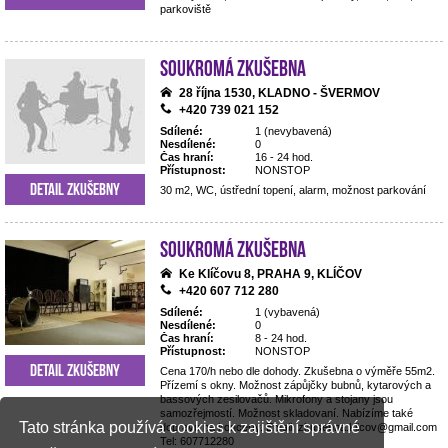
parkoviště
Soukromá zkušebna
28 října 1530, KLADNO - ŠVERMOV
+420 739 021 152
Sdílené:
1 (nevybavená)
Nesdílené:
0
Čas hraní:
16 - 24 hod.
Přístupnost:
NONSTOP
Detail zkušebny
30 m2, WC, ústřední topení, alarm, možnost parkování
Soukromá zkušebna
Ke Klíčovu 8, PRAHA 9, KLÍČOV
+420 607 712 280
Sdílené:
1 (vybavená)
Nesdílené:
0
Čas hraní:
8 - 24 hod.
Přístupnost:
NONSTOP
Detail zkušebny
Cena 170/h nebo dle dohody. Zkušebna o výměře 55m2.
Přízemí s okny. Možnost zápůjčky bubnů, kytarových a
bassových zesilovačů. Mikrofony a stojany jsou
samozřejmostí. Možnost skladovaní. Nabízíme také
Tato stránka používá cookies k zajištění správné
dopravu na koncerty. Email: zkusebna.klicov@gmail.com
Tel: 607712280