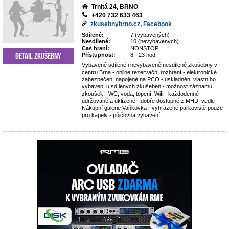
Trnitá 24, BRNO
+420 732 633 463
zkusebnybrno.cz
,
Facebook
Sdílené:
7 (vybavených)
Nesdílené:
10 (nevybavených)
Čas hraní:
NONSTOP
Detail zkušebny
Přístupnost:
8 - 23 hod.
Vybavené sdílené i nevybavené nesdílené zkušebny v
centru Brna - online rezervační rozhraní - elektronické
zabezpečení napojené na PCO - uskladnění vlastního
vybavení u sdílených zkušeben - možnost záznamu
zkoušek - WC, voda, topení, Wifi - každodenně
udržované a uklízené - dobře dostupné z MHD, vedle
Nákupní galerie Vaňkovka - vyhrazené parkoviště pouze
pro kapely - půjčovna vybavení