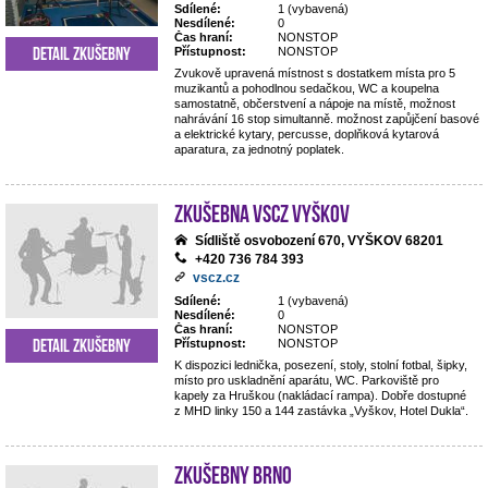
Sdílené:
1 (vybavená)
Nesdílené:
0
Čas hraní:
NONSTOP
Detail zkušebny
Přístupnost:
NONSTOP
Zvukově upravená místnost s dostatkem místa pro 5
muzikantů a pohodlnou sedačkou, WC a koupelna
samostatně, občerstvení a nápoje na místě, možnost
nahrávání 16 stop simultanně. možnost zapůjčení basové
a elektrické kytary, percusse, doplňková kytarová
aparatura, za jednotný poplatek.
Zkušebna VSCZ Vyškov
Sídliště osvobození 670, VYŠKOV 68201
+420 736 784 393
vscz.cz
Sdílené:
1 (vybavená)
Nesdílené:
0
Čas hraní:
NONSTOP
Detail zkušebny
Přístupnost:
NONSTOP
K dispozici lednička, posezení, stoly, stolní fotbal, šipky,
místo pro uskladnění aparátu, WC. Parkoviště pro
kapely za Hruškou (nakládací rampa). Dobře dostupné
z MHD linky 150 a 144 zastávka „Vyškov, Hotel Dukla“.
Zkušebny Brno