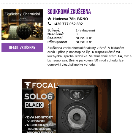
Soukromá zkušebna
Hudcova 78b, BRNO
+420 777 052 892
Sdílené:
1 (vybavená)
Nesdílené:
0
Čas hraní:
NONSTOP
Přístupnost:
NONSTOP
Detail zkušebny
Zkušebna vedle chemické fakulty v Brně. V hlídaném
areálu, přístup nonstop na čip. K dispozici čisté WC,
kuchyňka, sprcha, lednička. Ve zkušebně erární PA, mix a
bicí souprava. Běžné parkování 50 m od vchodu, lze
domluvit i vjezd přímo ke vchodu.