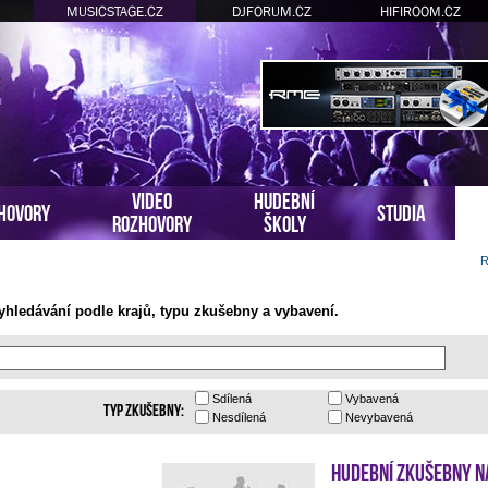
MUSICSTAGE.CZ
DJFORUM.CZ
HIFIROOM.CZ
VIDEO
HUDEBNÍ
HOVORY
STUDIA
ROZHOVORY
ŠKOLY
R
hledávání podle krajů, typu zkušebny a vybavení.
Sdílená
Vybavená
Typ zkušebny:
Nesdílená
Nevybavená
Hudební zkušebny N