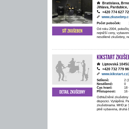
Bratislava, Brn
Jihlava, Pardubice, 
+420 774 627 7
www.zkusebny.
Počet poboček:
Od roku 2004, pobočky
Síť zkušeben
nejnižší ceny, vybaven
nesdílené zkušebny, ne
Kikstart zkuše
Liptovská 1045
+420 732 779 9
www.kikstart.cz/
Sdílené:
2 (
Nesdílené:
0
Čas hraní:
18 
Detail zkušebny
Přístupnost:
16 
Odhlučněné zkušebny 
dispozici. Vytápěná. P
zkušebnama. MHD je 3
plně vybavena, druhá 