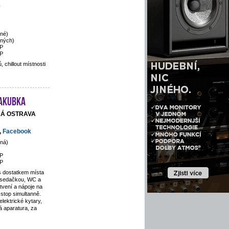
6
né)
ených)
P
P
 chillout místnosti
Jakubka
SKÁ OSTRAVA
,
Facebook
ná)
P
P
s dostatkem místa
 sedačkou, WC a
tvení a nápoje na
stop simultanně.
lektrické kytary,
 aparatura, za