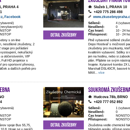
1, PRAHA 4
Služeb 1, PRAHA 10
11
+420 775 286 498
cz
,
Facebook
www.zkusebnypraha.
vybavené)
Sdílené:
4 (vybave
(nevybavených)
Nesdílené:
0
NSTOP
Čas hraní:
10 - 24 ho
Detail zkušebny
NSTOP
Přístupnost:
10 - 24 ho
ebny s on-line
Plně vybavené sdílené zkuše
, nesdílené zkušebny, 2
Depo Hostivař s možností par
2 stage pro pořádání
zkušebny pro muzikanty, kteří
h vystoupení, nekuřácký
kvalitním vybavení. Sdílky si
em a občerstvením, VIP
jen na hodinu, nebo si zaboo
Full HD projektor s
plán. Přijdete se svým nástro
V pro sportovní přenosy,
hrajete. Kytarové kombo 2X
aliček a dalších potřeb pro
Marshall DSL40CR, basové 
MAX
...
více
ebna
Soukromá zkušebn
RNO
Hudcova 78b, BRNO
84
+420 777 052 892
vybavená)
Sdílené:
1 (vybave
Nesdílené:
0
NSTOP
Čas hraní:
NONSTO
NSTOP
Přístupnost:
NONSTO
Detail zkušebny
ánov spoje Bus 55,75,
Zkušebna vedle chemické fak
 10,8. Hraje se v garáži
hlídaném areálu, přístup nons