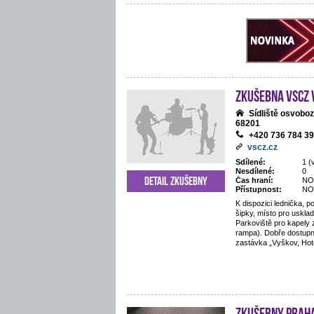
Zkušebna VSCZ
Sídliště osvobo
68201
+420 736 784 3
vscz.cz
Sdílené:
1 (
Nesdílené:
0
Detail zkušebny
Čas hraní:
NO
Přístupnost:
NO
K dispozici lednička, po
šipky, místo pro uskla
Parkoviště pro kapely
rampa). Dobře dostupn
zastávka „Vyškov, Hote
Zkušebny Prah