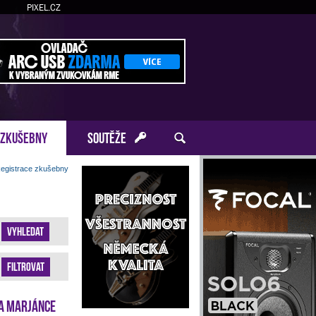
PIXEL.CZ
ZKUŠEBNY
SOUTĚŽE
egistrace zkušebny
Vyhledat
Filtrovat
a Marjánce