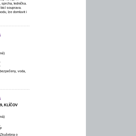
 sprcha, lednička.
 bicí souprava.
du, lze domluvit i
a
né)
.
.
zabezpečeny, voda,
a
 9, KLÍČOV
ná)
.
P
 Zkušebna o