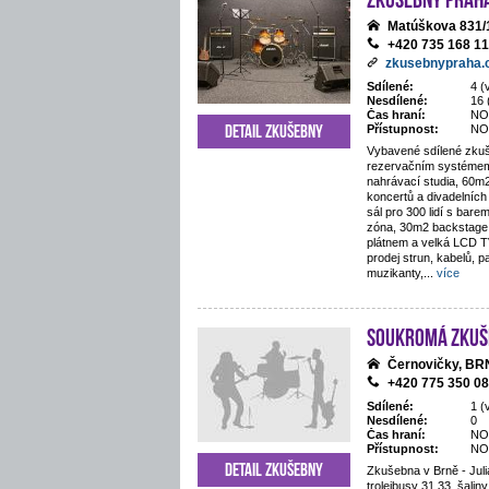
Matúškova 831/
+420 735 168 1
zkusebnypraha.
Sdílené:
4 (
Nesdílené:
16 
Čas hraní:
NO
Detail zkušebny
Přístupnost:
NO
Vybavené sdílené zkuš
rezervačním systémem
nahrávací studia, 60m
koncertů a divadelníc
sál pro 300 lidí s bar
zóna, 30m2 backstage, 
plátnem a velká LCD T
prodej strun, kabelů, p
muzikanty,
...
více
Soukromá zkuš
Černovičky, B
+420 775 350 0
Sdílené:
1 (
Nesdílené:
0
Čas hraní:
NO
Přístupnost:
NO
Detail zkušebny
Zkušebna v Brně - Juli
trolejbusy 31,33, šaliny