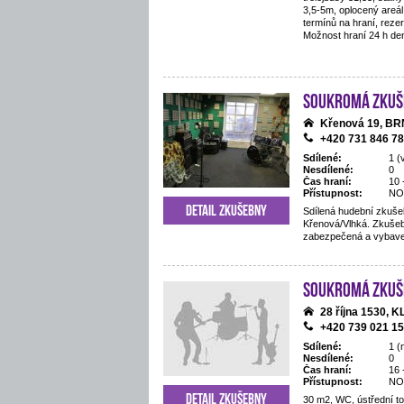
3,5-5m, oplocený areál,
termínů na hraní, reze
Možnost hraní 24 h de
Soukromá zkuš
Křenová 19, B
+420 731 846 7
Sdílené:
1 (
Nesdílené:
0
Čas hraní:
10 
Přístupnost:
NO
Detail zkušebny
Sdílená hudební zkušeb
Křenová/Vlhká. Zkušeb
zabezpečená a vybav
Soukromá zkuš
28 října 1530,
+420 739 021 1
Sdílené:
1 (
Nesdílené:
0
Čas hraní:
16 
Přístupnost:
NO
Detail zkušebny
30 m2, WC, ústřední t