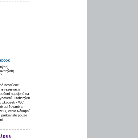
ebook
ených)
bavených)
P
.
né nesdílené
ine rezervační
zpečení napojené na
ybavení u sdílených
u zkoušek - WC,
nně udržované a
 MHD, vedle Nákupní
é parkoviště pouze
ní
várna