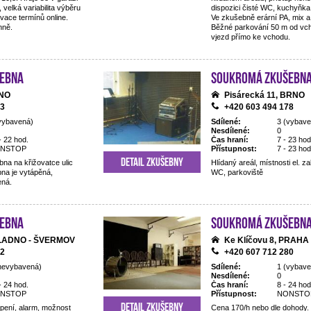
 velká variabilita výběru
dispozici čisté WC, kuchyňka,
rvace termínů online.
Ve zkušebně erární PA, mix a
nně.
Běžné parkování 50 m od vcho
vjezd přímo ke vchodu.
ebna
Soukromá zkušebn
RNO
Pisárecká 11, BRNO
83
+420 603 494 178
vybavená)
Sdílené:
3 (vybave
Nesdílené:
0
- 22 hod.
Čas hraní:
7 - 23 hod
NSTOP
Přístupnost:
7 - 23 hod
Detail zkušebny
na na křižovatce ulic
Hlídaný areál, místnosti el. 
na je vytápěná,
WC, parkoviště
ená.
ebna
Soukromá zkušebn
 KLADNO - ŠVERMOV
Ke Klíčovu 8, PRAHA
52
+420 607 712 280
nevybavená)
Sdílené:
1 (vybave
Nesdílené:
0
- 24 hod.
Čas hraní:
8 - 24 hod
NSTOP
Přístupnost:
NONSTO
Detail zkušebny
opení, alarm, možnost
Cena 170/h nebo dle dohody.