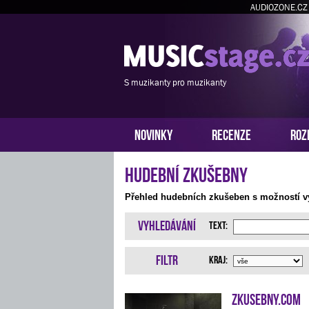
AUDIOZONE.CZ
S muzikanty pro muzikanty
NOVINKY
RECENZE
ROZ
Hudební zkušebny
Přehled hudebních zkušeben s možností vy
Vyhledávání
Text:
Filtr
Kraj:
Zkusebny.com