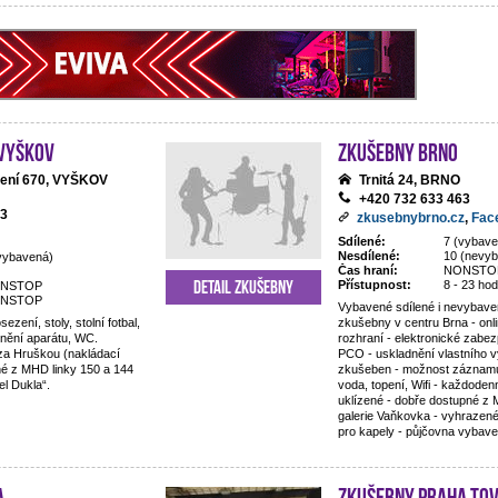
 Vyškov
Zkušebny Brno
zení 670, VYŠKOV
Trnitá 24, BRNO
+420 732 633 463
93
zkusebnybrno.cz
,
Fac
Sdílené:
7 (vybav
Nesdílené:
10 (nevy
vybavená)
Čas hraní:
NONSTO
Detail zkušebny
Přístupnost:
8 - 23 hod
NSTOP
NSTOP
Vybavené sdílené i nevybave
sezení, stoly, stolní fotbal,
zkušebny v centru Brna - onl
dnění aparátu, WC.
rozhraní - elektronické zabe
 za Hruškou (nakládací
PCO - uskladnění vlastního v
é z MHD linky 150 a 144
zkušeben - možnost záznam
l Dukla“.
voda, topení, Wifi - každode
uklízené - dobře dostupné z
galerie Vaňkovka - vyhrazen
pro kapely - půjčovna vybave
a
Zkušebny Praha To