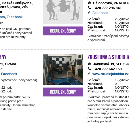
o, České Budějovice,
Bělohorská, PRAHA 
Plzeň, Praha, Zlín
+420 777 296 841
28
Facebook
com
,
Facebook
Sdílené:
2 (vybave
Nesdílené:
8 (vybav
12
Čas hraní:
NONSTO
 po celé ČR, garance
Detail zkušebny
Přístupnost:
NONSTO
é sdílené i nevybavené
S možností zapůjčení nástrojů,
jen pro muzikanty.
a spoluhraní.
bny
Zkušebna a studio 
/21, OPAVA
Jakubská 39, SLEZ
67
+420 777 642 159
,
Facebook
www.studiojakubka.cz
1 vybavená/1 nevybavená)
Sdílené:
1 (vybave
Nesdílené:
0
- 22 hod.
Čas hraní:
NONSTO
Detail zkušebny
- 22 hod.
Přístupnost:
NONSTO
v prvním patře. WC k
Zvukově upravená místnost 
arking přímo před
pro 5 muzikantů a pohodlnou
 minuty. Jedna zkušebna
koupelna samostatně, občers
částečně.
místě, možnost nahrávání 16 
možnost zapůjčení basové a e
percusse, doplňková kytarová
jednotný poplatek.