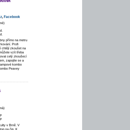
cz
,
Facebook
né)
d.
d.
bny přímo na metru
kování. Profi
 chtějí zkoušet na
 můžete vzít třeba
kovat celý zkoušecí
jem, zapojíte se a
 Lampové kombo
kombo Peavey
a
ná)
P
P
ulty v Brně. V
top na čip. K