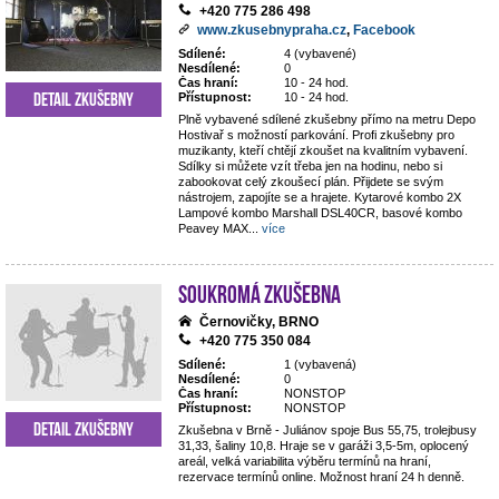
+420 775 286 498
www.zkusebnypraha.cz
,
Facebook
Sdílené:
4 (vybavené)
Nesdílené:
0
Čas hraní:
10 - 24 hod.
Detail zkušebny
Přístupnost:
10 - 24 hod.
Plně vybavené sdílené zkušebny přímo na metru Depo
Hostivař s možností parkování. Profi zkušebny pro
muzikanty, kteří chtějí zkoušet na kvalitním vybavení.
Sdílky si můžete vzít třeba jen na hodinu, nebo si
zabookovat celý zkoušecí plán. Přijdete se svým
nástrojem, zapojíte se a hrajete. Kytarové kombo 2X
Lampové kombo Marshall DSL40CR, basové kombo
Peavey MAX
...
více
Soukromá zkušebna
Černovičky, BRNO
+420 775 350 084
Sdílené:
1 (vybavená)
Nesdílené:
0
Čas hraní:
NONSTOP
Přístupnost:
NONSTOP
Detail zkušebny
Zkušebna v Brně - Juliánov spoje Bus 55,75, trolejbusy
31,33, šaliny 10,8. Hraje se v garáži 3,5-5m, oplocený
areál, velká variabilita výběru termínů na hraní,
rezervace termínů online. Možnost hraní 24 h denně.