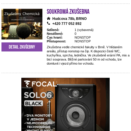
Soukromá zkušebna
Hudcova 78b, BRNO
+420 777 052 892
Sdílené:
1 (vybavená)
Nesdílené:
0
Čas hraní:
NONSTOP
Přístupnost:
NONSTOP
Detail zkušebny
Zkušebna vedle chemické fakulty v Brně. V hlídaném
areálu, přístup nonstop na čip. K dispozici čisté WC,
kuchyňka, sprcha, lednička. Ve zkušebně erární PA, mix a
bicí souprava. Běžné parkování 50 m od vchodu, lze
domluvit i vjezd přímo ke vchodu.