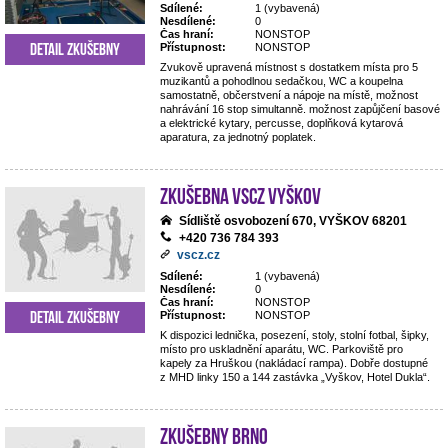
Sdílené:
1 (vybavená)
Nesdílené:
0
Čas hraní:
NONSTOP
Detail zkušebny
Přístupnost:
NONSTOP
Zvukově upravená místnost s dostatkem místa pro 5
muzikantů a pohodlnou sedačkou, WC a koupelna
samostatně, občerstvení a nápoje na místě, možnost
nahrávání 16 stop simultanně. možnost zapůjčení basové
a elektrické kytary, percusse, doplňková kytarová
aparatura, za jednotný poplatek.
Zkušebna VSCZ Vyškov
Sídliště osvobození 670, VYŠKOV 68201
+420 736 784 393
vscz.cz
Sdílené:
1 (vybavená)
Nesdílené:
0
Čas hraní:
NONSTOP
Detail zkušebny
Přístupnost:
NONSTOP
K dispozici lednička, posezení, stoly, stolní fotbal, šipky,
místo pro uskladnění aparátu, WC. Parkoviště pro
kapely za Hruškou (nakládací rampa). Dobře dostupné
z MHD linky 150 a 144 zastávka „Vyškov, Hotel Dukla“.
Zkušebny Brno