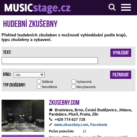
S muzikanty pro muzikanty
Hudební zkušebny
Přehled hudebních zkušeben s možností vyhledávání podle krajů,
typu zkušebny a vybavení.
Text:
Vyhledat
Kraj:
Filtrovat
Sdílená
Vybavená
Typ zkušebny:
Nesdílená
Nevybavená
Zkusebny.com
Bratislava, Brno, České Budějovice, Jihlava,
Pardubice, Plzeň, Praha, Zlín
+420 774 627 728
www.zkusebny.com
,
Facebook
Počet poboček:
12