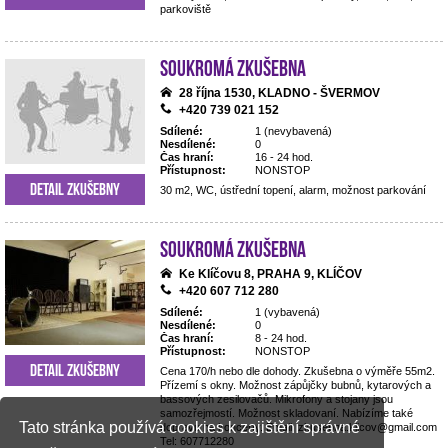
parkoviště
Soukromá zkušebna
28 října 1530, KLADNO - ŠVERMOV
+420 739 021 152
Sdílené:
1 (nevybavená)
Nesdílené:
0
Čas hraní:
16 - 24 hod.
Přístupnost:
NONSTOP
Detail zkušebny
30 m2, WC, ústřední topení, alarm, možnost parkování
Soukromá zkušebna
Ke Klíčovu 8, PRAHA 9, KLÍČOV
+420 607 712 280
Sdílené:
1 (vybavená)
Nesdílené:
0
Čas hraní:
8 - 24 hod.
Přístupnost:
NONSTOP
Detail zkušebny
Cena 170/h nebo dle dohody. Zkušebna o výměře 55m2.
Přízemí s okny. Možnost zápůjčky bubnů, kytarových a
bassových zesilovačů. Mikrofony a stojany jsou
samozřejmostí. Možnost skladovaní. Nabízíme také
Tato stránka používá cookies k zajištění správné
dopravu na koncerty. Email: zkusebna.klicov@gmail.com
Tel: 607712280