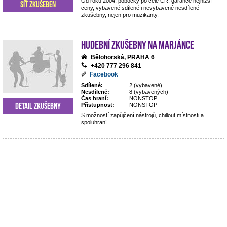
Od roku 2004, pobočky po celé ČR, garance nejnižší
Síť zkušeben
ceny, vybavené sdílené i nevybavené nesdílené
zkušebny, nejen pro muzikanty.
Hudební zkušebny Na Marjánce
Bělohorská, PRAHA 6
+420 777 296 841
Facebook
Sdílené:
2 (vybavené)
Nesdílené:
8 (vybavených)
Čas hraní:
NONSTOP
Detail zkušebny
Přístupnost:
NONSTOP
S možností zapůjčení nástrojů, chillout místnosti a
spoluhraní.