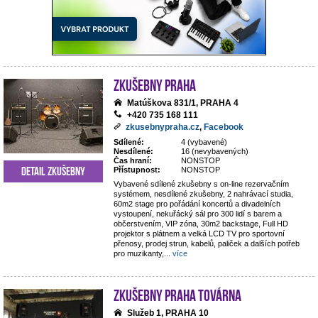
Zkušebny Praha
Matúškova 831/1, PRAHA 4
+420 735 168 111
zkusebnypraha.cz
,
Facebook
Sdílené:
4 (vybavené)
Nesdílené:
16 (nevybavených)
Čas hraní:
NONSTOP
Detail zkušebny
Přístupnost:
NONSTOP
Vybavené sdílené zkušebny s on-line rezervačním
systémem, nesdílené zkušebny, 2 nahrávací studia,
60m2 stage pro pořádání koncertů a divadelních
vystoupení, nekuřácký sál pro 300 lidí s barem a
občerstvením, VIP zóna, 30m2 backstage, Full HD
projektor s plátnem a velká LCD TV pro sportovní
přenosy, prodej strun, kabelů, paliček a dalších potřeb
pro muzikanty,
...
více
Zkušebny Praha Továrna
Služeb 1, PRAHA 10