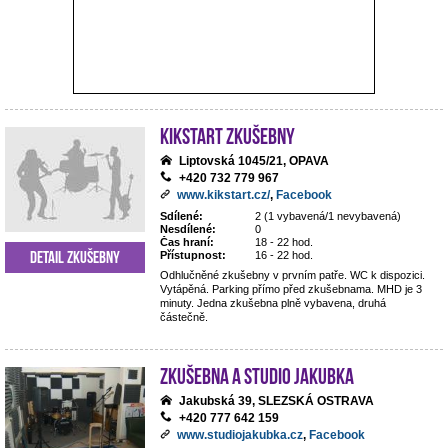
Kikstart zkušebny
Liptovská 1045/21, OPAVA
+420 732 779 967
www.kikstart.cz/
,
Facebook
Sdílené:
2 (1 vybavená/1 nevybavená)
Nesdílené:
0
Čas hraní:
18 - 22 hod.
Detail zkušebny
Přístupnost:
16 - 22 hod.
Odhlučněné zkušebny v prvním patře. WC k dispozici.
Vytápěná. Parking přímo před zkušebnama. MHD je 3
minuty. Jedna zkušebna plně vybavena, druhá
částečně.
Zkušebna a studio Jakubka
Jakubská 39, SLEZSKÁ OSTRAVA
+420 777 642 159
www.studiojakubka.cz
,
Facebook