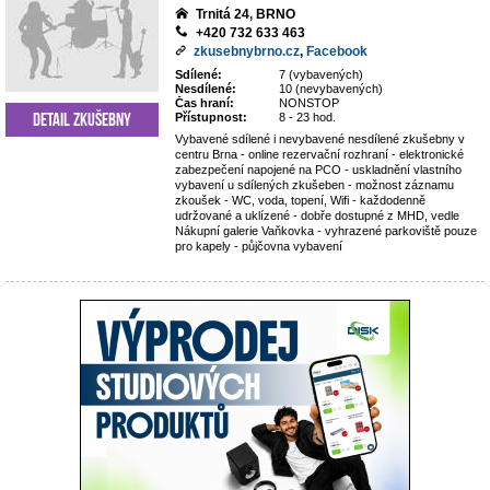
Trnitá 24, BRNO
+420 732 633 463
zkusebnybrno.cz
,
Facebook
Sdílené:
7 (vybavených)
Nesdílené:
10 (nevybavených)
Čas hraní:
NONSTOP
Detail zkušebny
Přístupnost:
8 - 23 hod.
Vybavené sdílené i nevybavené nesdílené zkušebny v
centru Brna - online rezervační rozhraní - elektronické
zabezpečení napojené na PCO - uskladnění vlastního
vybavení u sdílených zkušeben - možnost záznamu
zkoušek - WC, voda, topení, Wifi - každodenně
udržované a uklízené - dobře dostupné z MHD, vedle
Nákupní galerie Vaňkovka - vyhrazené parkoviště pouze
pro kapely - půjčovna vybavení