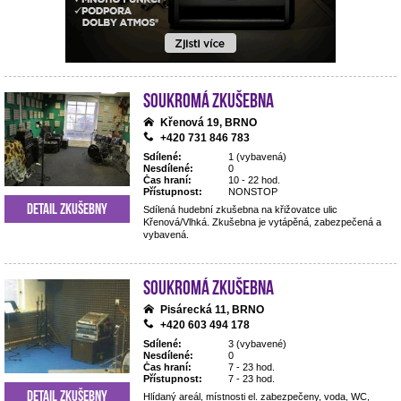
Soukromá zkušebna
Křenová 19, BRNO
+420 731 846 783
Sdílené:
1 (vybavená)
Nesdílené:
0
Čas hraní:
10 - 22 hod.
Přístupnost:
NONSTOP
Detail zkušebny
Sdílená hudební zkušebna na křižovatce ulic
Křenová/Vlhká. Zkušebna je vytápěná, zabezpečená a
vybavená.
Soukromá zkušebna
Pisárecká 11, BRNO
+420 603 494 178
Sdílené:
3 (vybavené)
Nesdílené:
0
Čas hraní:
7 - 23 hod.
Přístupnost:
7 - 23 hod.
Detail zkušebny
Hlídaný areál, místnosti el. zabezpečeny, voda, WC,