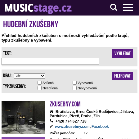
S muzikanty pro muzikanty
Hudební zkušebny
Přehled hudebních zkušeben s možností vyhledávání podle krajů,
typu zkušebny a vybavení.
Text:
Vyhledat
Kraj:
Filtrovat
Sdílená
Vybavená
Typ zkušebny:
Nesdílená
Nevybavená
Zkusebny.com
Bratislava, Brno, České Budějovice, Jihlava,
Pardubice, Plzeň, Praha, Zlín
+420 774 627 728
www.zkusebny.com
,
Facebook
Počet poboček:
12