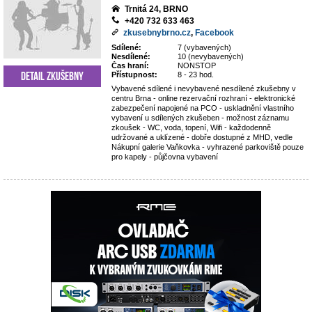
Trnitá 24, BRNO
+420 732 633 463
zkusebnybrno.cz
,
Facebook
Sdílené:
7 (vybavených)
Nesdílené:
10 (nevybavených)
Čas hraní:
NONSTOP
Detail zkušebny
Přístupnost:
8 - 23 hod.
Vybavené sdílené i nevybavené nesdílené zkušebny v
centru Brna - online rezervační rozhraní - elektronické
zabezpečení napojené na PCO - uskladnění vlastního
vybavení u sdílených zkušeben - možnost záznamu
zkoušek - WC, voda, topení, Wifi - každodenně
udržované a uklízené - dobře dostupné z MHD, vedle
Nákupní galerie Vaňkovka - vyhrazené parkoviště pouze
pro kapely - půjčovna vybavení