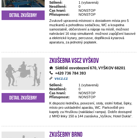
Sdílené:
1 (vybavená)
Nesdílené:
0
Čas hraní:
NONSTOP
Detail zkušebny
Přístupnost:
NONSTOP
Zvukově upravená místnost s dostatkem místa pro 5
muzikantů a pohodlnou sedačkou, WC a koupelna
samostatně, občerstvení a nápoje na místě, možnost
nahrávání 16 stop simultanně. možnost zapůjčení basové
a elektrické kytary, percusse, doplňková kytarová
aparatura, za jednotný poplatek.
Zkušebna VSCZ Vyškov
Sídliště osvobození 670, VYŠKOV 68201
+420 736 784 393
vscz.cz
Sdílené:
1 (vybavená)
Nesdílené:
0
Čas hraní:
NONSTOP
Detail zkušebny
Přístupnost:
NONSTOP
K dispozici lednička, posezení, stoly, stolní fotbal, šipky,
místo pro uskladnění aparátu, WC. Parkoviště pro
kapely za Hruškou (nakládací rampa). Dobře dostupné
z MHD linky 150 a 144 zastávka „Vyškov, Hotel Dukla“.
Zkušebny Brno