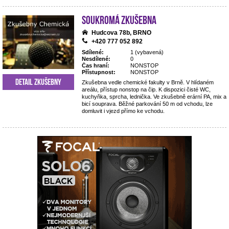
Soukromá zkušebna
Hudcova 78b, BRNO
+420 777 052 892
Sdílené:
1 (vybavená)
Nesdílené:
0
Čas hraní:
NONSTOP
Přístupnost:
NONSTOP
Detail zkušebny
Zkušebna vedle chemické fakulty v Brně. V hlídaném
areálu, přístup nonstop na čip. K dispozici čisté WC,
kuchyňka, sprcha, lednička. Ve zkušebně erární PA, mix a
bicí souprava. Běžné parkování 50 m od vchodu, lze
domluvit i vjezd přímo ke vchodu.