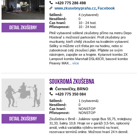
+420 775 286 498
www.zkusebnypraha.cz
,
Facebook
Sdílené:
4 (vybavené)
Nesdílené:
0
Čas hraní:
10 - 24 hod.
Detail zkušebny
Přístupnost:
10 - 24 hod.
Plně vybavené sdílené zkušebny přímo na metru Depo
Hostivař s možností parkování. Profi zkušebny pro
muzikanty, kteří chtějí zkoušet na kvalitním vybavení.
Sdílky si můžete vzít třeba jen na hodinu, nebo si
zabookovat celý zkoušecí plán. Přijdete se svým
nástrojem, zapojíte se a hrajete. Kytarové kombo 2X
Lampové kombo Marshall DSL40CR, basové kombo
Peavey MAX
...
více
Soukromá zkušebna
Černovičky, BRNO
+420 775 350 084
Sdílené:
1 (vybavená)
Nesdílené:
0
Čas hraní:
NONSTOP
Přístupnost:
NONSTOP
Detail zkušebny
Zkušebna v Brně - Juliánov spoje Bus 55,75, trolejbusy
31,33, šaliny 10,8. Hraje se v garáži 3,5-5m, oplocený
areál, velká variabilita výběru termínů na hraní,
rezervace termínů online. Možnost hraní 24 h denně.