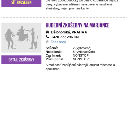
Od roku 2004, pobočky po celé ČR, garance nejnižší
Síť zkušeben
ceny, vybavené sdílené i nevybavené nesdílené
zkušebny, nejen pro muzikanty.
Hudební zkušebny Na Marjánce
Bělohorská, PRAHA 6
+420 777 296 841
Facebook
Sdílené:
2 (vybavené)
Nesdílené:
8 (vybavených)
Čas hraní:
NONSTOP
Detail zkušebny
Přístupnost:
NONSTOP
S možností zapůjčení nástrojů, chillout místnosti a
spoluhraní.