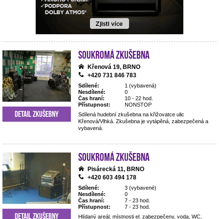
Soukromá zkušebna
Křenová 19, BRNO
+420 731 846 783
Sdílené:
1 (vybavená)
Nesdílené:
0
Čas hraní:
10 - 22 hod.
Přístupnost:
NONSTOP
Detail zkušebny
Sdílená hudební zkušebna na křižovatce ulic
Křenová/Vlhká. Zkušebna je vytápěná, zabezpečená a
vybavená.
Soukromá zkušebna
Pisárecká 11, BRNO
+420 603 494 178
Sdílené:
3 (vybavené)
Nesdílené:
0
Čas hraní:
7 - 23 hod.
Přístupnost:
7 - 23 hod.
Detail zkušebny
Hlídaný areál, místnosti el. zabezpečeny, voda, WC,