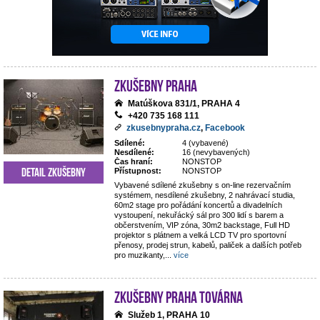
Zkušebny Praha
Matúškova 831/1, PRAHA 4
+420 735 168 111
zkusebnypraha.cz
,
Facebook
Sdílené:
4 (vybavené)
Nesdílené:
16 (nevybavených)
Čas hraní:
NONSTOP
Detail zkušebny
Přístupnost:
NONSTOP
Vybavené sdílené zkušebny s on-line rezervačním
systémem, nesdílené zkušebny, 2 nahrávací studia,
60m2 stage pro pořádání koncertů a divadelních
vystoupení, nekuřácký sál pro 300 lidí s barem a
občerstvením, VIP zóna, 30m2 backstage, Full HD
projektor s plátnem a velká LCD TV pro sportovní
přenosy, prodej strun, kabelů, paliček a dalších potřeb
pro muzikanty,
...
více
Zkušebny Praha Továrna
Služeb 1, PRAHA 10