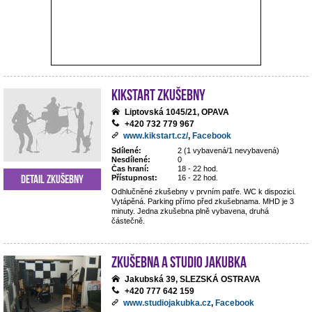
Kikstart zkušebny
Liptovská 1045/21, OPAVA
+420 732 779 967
www.kikstart.cz/
,
Facebook
Sdílené:
2 (1 vybavená/1 nevybavená)
Nesdílené:
0
Čas hraní:
18 - 22 hod.
Detail zkušebny
Přístupnost:
16 - 22 hod.
Odhlučněné zkušebny v prvním patře. WC k dispozici.
Vytápěná. Parking přímo před zkušebnama. MHD je 3
minuty. Jedna zkušebna plně vybavena, druhá
částečně.
Zkušebna a studio Jakubka
Jakubská 39, SLEZSKÁ OSTRAVA
+420 777 642 159
www.studiojakubka.cz
,
Facebook