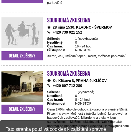
parkoviště
Soukromá zkušebna
28 října 1530, KLADNO - ŠVERMOV
+420 739 021 152
Sdílené:
1 (nevybavená)
Nesdílené:
0
Čas hraní:
16 - 24 hod.
Přístupnost:
NONSTOP
Detail zkušebny
30 m2, WC, ústřední topení, alarm, možnost parkování
Soukromá zkušebna
Ke Klíčovu 8, PRAHA 9, KLÍČOV
+420 607 712 280
Sdílené:
1 (vybavená)
Nesdílené:
0
Čas hraní:
8 - 24 hod.
Přístupnost:
NONSTOP
Detail zkušebny
Cena 170/h nebo dle dohody. Zkušebna o výměře 55m2.
Přízemí s okny. Možnost zápůjčky bubnů, kytarových a
bassových zesilovačů. Mikrofony a stojany jsou
samozřejmostí. Možnost skladovaní. Nabízíme také
dopravu na koncerty. Email: zkusebna.klicov@gmail.com
Tato stránka používá cookies k zajištění správné
Tel: 607712280